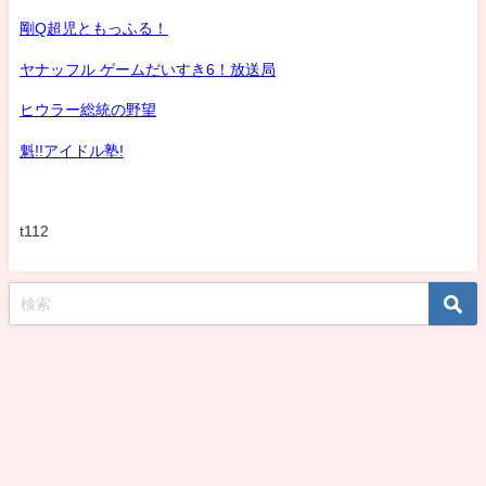
剛Q超児ともっふる！
ヤナッフル ゲームだいすき6！放送局
ヒウラー総統の野望
魁!!アイドル塾!
t112