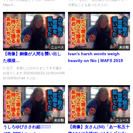
https://...
大変なこともあったろうけ...
ニュース
未分類
【画像】銅像が人間を襲い出し
Ivan's harsh words weigh
た模様…
heavily on Nic | MAFS 2019
1: 以下、名無しにかわりましてネギ速が
...
お送りします 2022/01/02(日) 12:56:14.036
ID:615FEoTuM マジか...
未分類
ニュース
うしろゆびさされ組☝🏻🌟🏫
【画像】女さん(50)「あー私五十