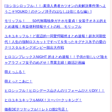
[ヨシヨシロッフル-！！-素浪人勇者カツオンの未解決事件簿へよ
うこそYOUKO！のナンノ洋子のはなしは信じるな編）]
モリッフル！ 50代無職独身ガチホモ童貞！女装子オネエ的ま
とめ速報！有益便利情報サイトの杜 モリッフル
ユキユキッフル！ど底辺的一同驚愕騒然まとめ速報！超氷河期世
代！人生の強制ロスカットですべてを失ったキグナス氷子の愛の
クリスタルキングボンビー脱出大作戦
ヒロコンプレックスNIGHT 的まとめ速報！！子供が欲しいど陰キ
ャアラフィフ女子のめざせ！専業主婦！婚活計画編
萌えっふる！
萌えっとこあに！
ヒロシッフル！ヒロシデース山さんのリフォームひとりDIY！！
ヒロユキユキッフルMAX！スーパークッキング！
徹夜DEテツヤッフル!！レトロ館2号店！