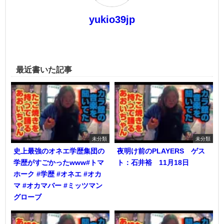
yukio39jp
最近書いた記事
未分類
未分類
史上最強のオネエ学歴集団の
夜明け前のPLAYERS ゲス
学歴がすごかったwww#トマ
ト：石井裕 11月18日
ホーク #学歴 #オネエ #オカ
マ #オカマバー #ミッツマン
グローブ