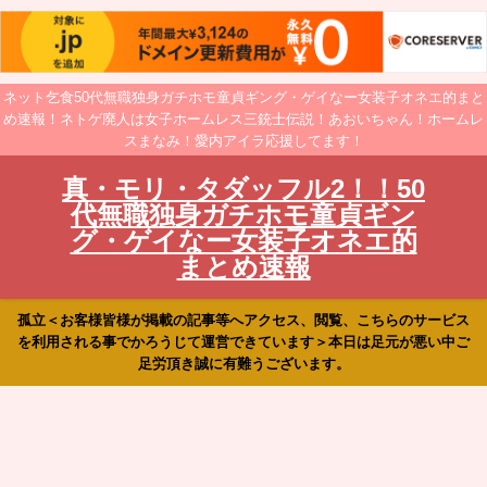
ネット乞食50代無職独身ガチホモ童貞ギング・ゲイなー女装子オネエ的まと
め速報！ネトゲ廃人は女子ホームレス三銃士伝説！あおいちゃん！ホームレ
スまなみ！愛内アイラ応援してます！
真・モリ・タダッフル2！！50
代無職独身ガチホモ童貞ギン
グ・ゲイなー女装子オネエ的
まとめ速報
孤立＜お客様皆様が掲載の記事等へアクセス、閲覧、こちらのサービス
を利用される事でかろうじて運営できています＞本日は足元が悪い中ご
足労頂き誠に有難うございます。