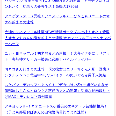
ハルッフル-専業主夫的YOUTUBERまとめ速報！キモデブロリコ
ンおたく！初老人の介護生活！激動の1750日
アニゲタレスト（元祖！アニメッフル） ひきこもりニートのオ
ナベ的まとめ速報
火浦のシネマッフル映画NEWS情報ポータブルの杜！オネエ管理
人オカマちゃんの鬼女的まとめ速報!オカマッフルアタックナンバ
ーハーフ
ユカ・ヨネッフル！初老的まとめ速報！！大帝イタチにラリアッ
ト！害獣神アリ・ガー被害に必殺！パイルドライバー
おネコさん的まとめ速報 僕の彼女はエリーちゃん人形！豆腐メ
ンタルメンヘラ電波中年アルバイターのぬいぐるみ男子末路編
スケバン！デカッフルまっくす（デカい強い2次元嫁だいすき子
供部屋おじさんヒロシ之古惑仔的まとめ速報）話題な動画取り上
げMAX！デカいは正義刑事編
アキヨッフル-！ネオニートスケ番長のエキストラ芸能情報局！
（子ども部屋おばさんの自宅警備員的まとめ速報）