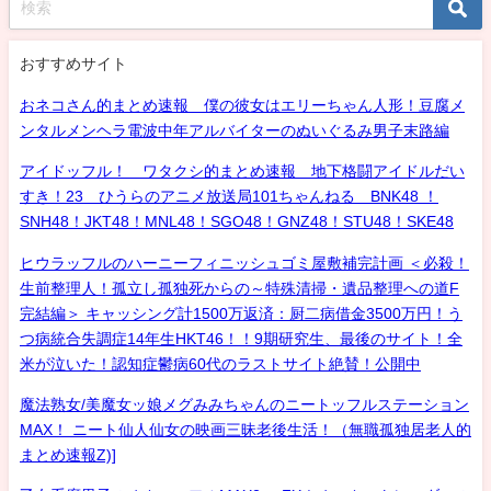
おすすめサイト
おネコさん的まとめ速報 僕の彼女はエリーちゃん人形！豆腐メ
ンタルメンヘラ電波中年アルバイターのぬいぐるみ男子末路編
アイドッフル！ ワタクシ的まとめ速報 地下格闘アイドルだい
すき！23 ひうらのアニメ放送局101ちゃんねる BNK48 ！
SNH48！JKT48！MNL48！SGO48！GNZ48！STU48！SKE48
ヒウラッフルのハーニーフィニッシュゴミ屋敷補完計画 ＜必殺！
生前整理人！孤立し孤独死からの～特殊清掃・遺品整理への道F
完結編＞ キャッシング計1500万返済：厨二病借金3500万円！う
つ病統合失調症14年生HKT46！！9期研究生、最後のサイト！全
米が泣いた！認知症鬱病60代のラストサイト絶賛！公開中
魔法熟女/美魔女ッ娘メグみみちゃんのニートッフルステーション
MAX！ ニート仙人仙女の映画三昧老後生活！（無職孤独居老人的
まとめ速報Z)]