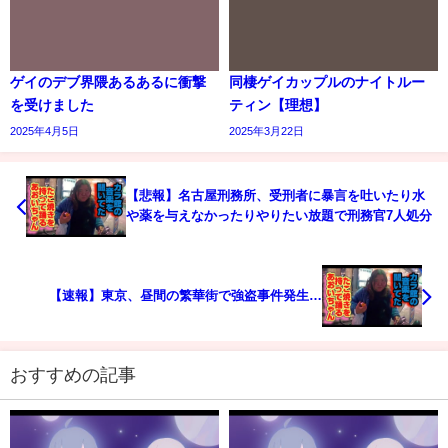
ゲイのデブ界隈あるあるに衝撃
同棲ゲイカップルのナイトルー
を受けました
ティン【理想】
2025年4月5日
2025年3月22日
【悲報】名古屋刑務所、受刑者に暴言を吐いたり水
や薬を与えなかったりやりたい放題で刑務官7人処分
【速報】東京、昼間の繁華街で強盗事件発生…
おすすめの記事