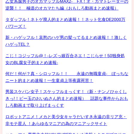
乙女系腐男子のオカマッフルMAX2- FX！オ・カマトレーダーの
逆襲！！ 極道のオカマたち編（おもしろ動画まとめ速報）
タダッフル！ネトゲ廃人的まとめ速報！！ネット乞食DE2000万
パワーズ！
新・ハゲッフル！哀愁のハゲ男の髪ってるまとめ速報！！激しく
ハゲっTEL？
こじ！コジッフル@！-レズっ娘百合ネエ！こじらせ！50独身処
女のBL腐女子的まとめ速報-
何だ！何が？真・シロッフル！！ 永遠の無職童貞- ぼっちな
ニート的まとめ速報！一生童貞上等夜露死苦！
男装スケバン女子！スケッフルまっくす！（新・ナンノひゃくし
きっ!！ビー玉のおいぬさん的まとめ速報） 話題な事件からおも
しろ動画まで取り上げまっくす
ロボットアニメ！メカと美少女キャラだいすき永遠の非リア充・
非モテ星人 ！あらゆるマニアの為のマニアックサイト