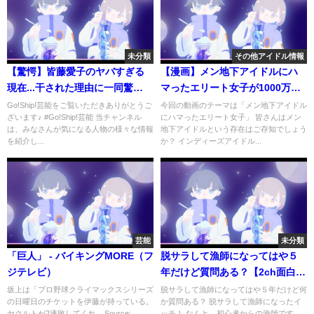
未分類
その他アイドル情報
【驚愕】皆藤愛子のヤバすぎる
【漫画】メン地下アイドルにハ
現在...干された理由に一同驚
マったエリート女子が1000万課
愕...！「めざましテレビ」で活躍
金‥指キス、バックハグ、店外
Go!Ship!芸能をご覧いただきありがとうご
今回の動画のテーマは「メン地下アイドル
ざいます♪ #Go!Ship!芸能 当チャンネル
にハマったエリート女子」 皆さんはメン
した女子アナの韓国批判や愛煙
デート‥過激サービスの沼にハ
は、みなさんが気になる人物の様々な情報
地下アイドルという存在はご存知でしょう
家の噂に驚きを隠せない...
マった女子の末路とは【マンガ
を紹介し...
か？ インディーズアイドル...
動画】
芸能
未分類
「巨人」 - バイキングMORE（フ
脱サラして漁師になってはや５
ジテレビ）
年だけど質問ある？【2ch面白い
スレ】【ゆっくり解説】
坂上は「プロ野球クライマックスシリーズ
脱サラして漁師になってはや５年だけど何
の日曜日のチケットを伊藤が持っている。
か質問ある？ 脱サラして漁師になったイ
ヤクルトが2連敗してくれ... Source:
ッチ！ なんと、初心者からの漁師です…