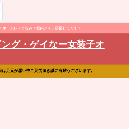
！ホームレスまなみ！愛内アイラ応援してます！
ギング・ゲイなー女装子オ
日は足元が悪い中ご足労頂き誠に有難うございます。