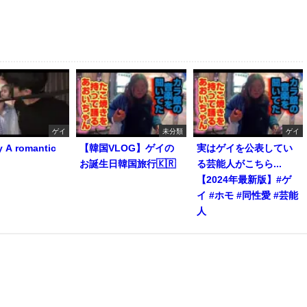
ゲイ
未分類
ゲイ
y A romantic
【韓国VLOG】ゲイの
実はゲイを公表してい
お誕生日韓国旅行🇰🇷
る芸能人がこちら...
【2024年最新版】#ゲ
イ #ホモ #同性愛 #芸能
人