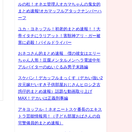
ルの杜！オネエ管理人オカマちゃんの鬼女的
まとめ速報!オカマッフルアタックナンバーハ
ーフ
ユカ・ヨネッフル！初老的まとめ速報！！大
帝イタチにラリアット！害獣神アリ・ガー被
害に必殺！パイルドライバー
おネコさん的まとめ速報 僕の彼女はエリー
ちゃん人形！豆腐メンタルメンヘラ電波中年
アルバイターのぬいぐるみ男子末路編
スケバン！デカッフルまっくす（デカい強い2
次元嫁だいすき子供部屋おじさんヒロシ之古
惑仔的まとめ速報）話題な動画取り上げ
MAX！デカいは正義刑事編
アキヨッフル-！ネオニートスケ番長のエキス
トラ芸能情報局！（子ども部屋おばさんの自
宅警備員的まとめ速報）