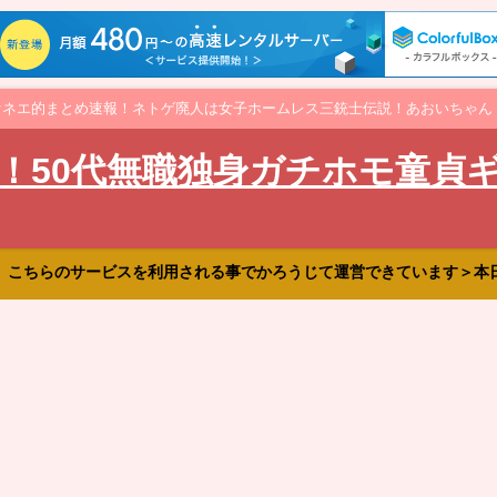
オネエ的まとめ速報！ネトゲ廃人は女子ホームレス三銃士伝説！あおいちゃん
！50代無職独身ガチホモ童貞
、こちらのサービスを利用される事でかろうじて運営できています＞本