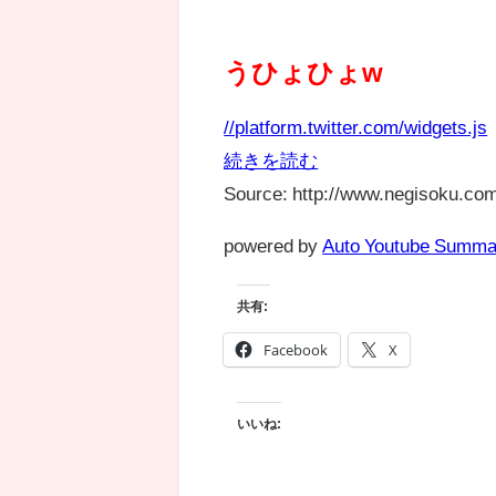
うひょひょw
//platform.twitter.com/widgets.js
続きを読む
Source: http://www.negisoku.com
powered by
Auto Youtube Summa
共有:
Facebook
X
いいね: