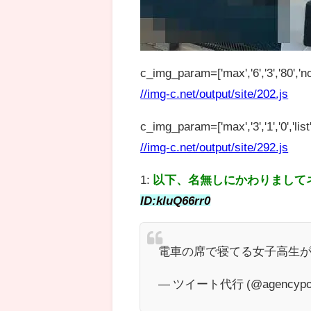
c_img_param=['max','6','3','80','no
//img-c.net/output/site/202.js
c_img_param=['max','3','1','0','list',
//img-c.net/output/site/292.js
1:
以下、名無しにかわりまして
ID:kluQ66rr0
電車の席で寝てる女子高生
— ツイート代行 (@agencypos