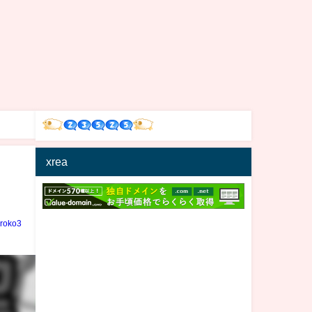
xrea
iroko3