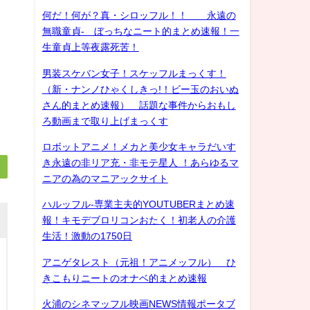
何だ！何が？真・シロッフル！！ 永遠の
無職童貞- ぼっちなニート的まとめ速報！一
生童貞上等夜露死苦！
男装スケバン女子！スケッフルまっくす！
（新・ナンノひゃくしきっ!！ビー玉のおいぬ
さん的まとめ速報） 話題な事件からおもし
ろ動画まで取り上げまっくす
ロボットアニメ！メカと美少女キャラだいす
き永遠の非リア充・非モテ星人 ！あらゆるマ
ニアの為のマニアックサイト
ハルッフル-専業主夫的YOUTUBERまとめ速
報！キモデブロリコンおたく！初老人の介護
生活！激動の1750日
アニゲタレスト（元祖！アニメッフル） ひ
きこもりニートのオナベ的まとめ速報
火浦のシネマッフル映画NEWS情報ポータブ