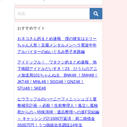
おすすめサイト
おネコさん的まとめ速報 僕の彼女はエリー
ちゃん人形！豆腐メンタルメンヘラ電波中年
アルバイターのぬいぐるみ男子末路編
アイドッフル！ ワタクシ的まとめ速報 地
下格闘アイドルだいすき！23 ひうらのアニ
メ放送局101ちゃんねる BNK48 ！SNH48！
JKT48！MNL48！SGO48！GNZ48！
STU48！SKE48
ヒウラッフルのハーニーフィニッシュゴミ屋
敷補完計画 ＜必殺！生前整理人！孤立し孤独
死からの～特殊清掃・遺品整理への道F完結編
＞ キャッシング計1500万返済：厨二病借金
3500万円！うつ病統合失調症14年生