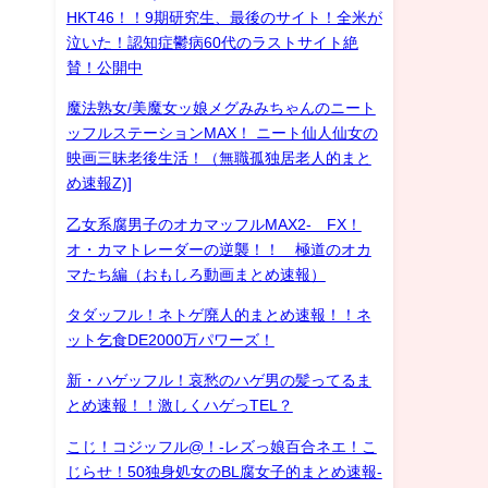
HKT46！！9期研究生、最後のサイト！全米が
泣いた！認知症鬱病60代のラストサイト絶
賛！公開中
魔法熟女/美魔女ッ娘メグみみちゃんのニート
ッフルステーションMAX！ ニート仙人仙女の
映画三昧老後生活！（無職孤独居老人的まと
め速報Z)]
乙女系腐男子のオカマッフルMAX2- FX！
オ・カマトレーダーの逆襲！！ 極道のオカ
マたち編（おもしろ動画まとめ速報）
タダッフル！ネトゲ廃人的まとめ速報！！ネ
ット乞食DE2000万パワーズ！
新・ハゲッフル！哀愁のハゲ男の髪ってるま
とめ速報！！激しくハゲっTEL？
こじ！コジッフル@！-レズっ娘百合ネエ！こ
じらせ！50独身処女のBL腐女子的まとめ速報-