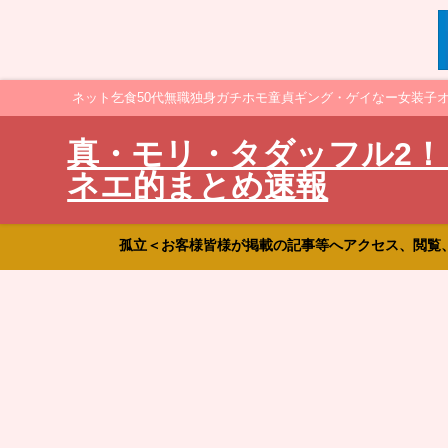
ネット乞食50代無職独身ガチホモ童貞ギング・ゲイなー女装子
真・モリ・タダッフル2！
ネエ的まとめ速報
孤立＜お客様皆様が掲載の記事等へアクセス、閲覧