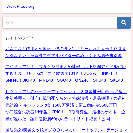
WordPress.org
おすすめサイト
おネコさん的まとめ速報 僕の彼女はエリーちゃん人形！豆腐メ
ンタルメンヘラ電波中年アルバイターのぬいぐるみ男子末路編
アイドッフル！ ワタクシ的まとめ速報 地下格闘アイドルだい
すき！23 ひうらのアニメ放送局101ちゃんねる BNK48 ！
SNH48！JKT48！MNL48！SGO48！GNZ48！STU48！SKE48
ヒウラッフルのハーニーフィニッシュゴミ屋敷補完計画 ＜必殺！
生前整理人！孤立し孤独死からの～特殊清掃・遺品整理への道F
完結編＞ キャッシング計1500万返済：厨二病借金3500万円！う
つ病統合失調症14年生HKT46！！9期研究生、最後のサイト！全
米が泣いた！認知症鬱病60代のラストサイト絶賛！公開中
魔法熟女/美魔女ッ娘メグみみちゃんのニートッフルステーション