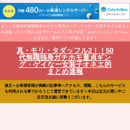
ネット乞食50代無職独身ガチホモ童貞ギング・ゲイなー女装子オネエ的まと
め速報！ネトゲ廃人は女子ホームレス三銃士伝説！あおいちゃん！ホームレ
スまなみ！愛内アイラ応援してます！
真・モリ・タダッフル2！！50
代無職独身ガチホモ童貞ギン
グ・ゲイなー女装子オネエ的
まとめ速報
孤立＜お客様皆様が掲載の記事等へアクセス、閲覧、こちらのサービス
を利用される事でかろうじて運営できています＞本日は足元が悪い中ご
足労頂き誠に有難うございます。