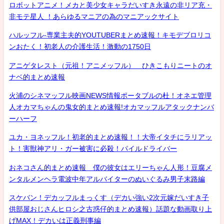
ロボットアニメ！メカと美少女キャラだいすき永遠の非リア充・
非モテ星人 ！あらゆるマニアの為のマニアックサイト
ハルッフル-専業主夫的YOUTUBERまとめ速報！キモデブロリコ
ンおたく！初老人の介護生活！激動の1750日
アニゲタレスト（元祖！アニメッフル） ひきこもりニートのオ
ナベ的まとめ速報
火浦のシネマッフル映画NEWS情報ポータブルの杜！オネエ管理
人オカマちゃんの鬼女的まとめ速報!オカマッフルアタックナンバ
ーハーフ
ユカ・ヨネッフル！初老的まとめ速報！！大帝イタチにラリアッ
ト！害獣神アリ・ガー被害に必殺！パイルドライバー
おネコさん的まとめ速報 僕の彼女はエリーちゃん人形！豆腐メ
ンタルメンヘラ電波中年アルバイターのぬいぐるみ男子末路編
スケバン！デカッフルまっくす（デカい強い2次元嫁だいすき子
供部屋おじさんヒロシ之古惑仔的まとめ速報）話題な動画取り上
げMAX！デカいは正義刑事編