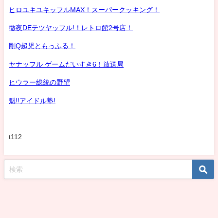
ヒロユキユキッフルMAX！スーパークッキング！
徹夜DEテツヤッフル!！レトロ館2号店！
剛Q超児ともっふる！
ヤナッフル ゲームだいすき6！放送局
ヒウラー総統の野望
魁!!アイドル塾!
t112