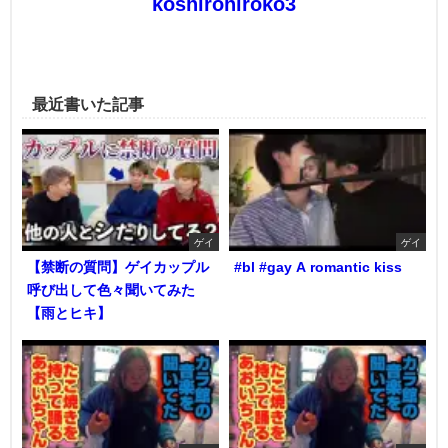
koshirohiroko3
最近書いた記事
ゲイ
ゲイ
【禁断の質問】ゲイカップル
#bl #gay A romantic kiss
呼び出して色々聞いてみた
【雨とヒキ】