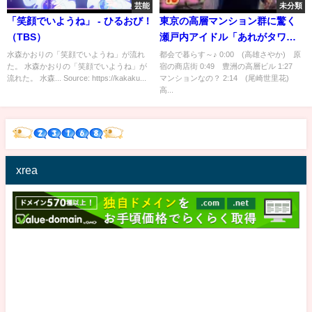
芸能
未分類
「笑顔でいようね」 - ひるおび！
東京の高層マンション群に驚く
（TBS）
瀬戸内アイドル「あれがタワマ
ン！」【STU高雄さやか・尾崎
水森かおりの「笑顔でいようね」が流れ
都会で暮らす～♪ 0:00 (高雄さやか) 原
た。 水森かおりの「笑顔でいようね」が
宿の商店街 0:49 豊洲の高層ビル 1:27
世里花】
流れた。 水森... Source: https://kakaku...
マンションなの？ 2:14 (尾崎世里花)
高...
xrea