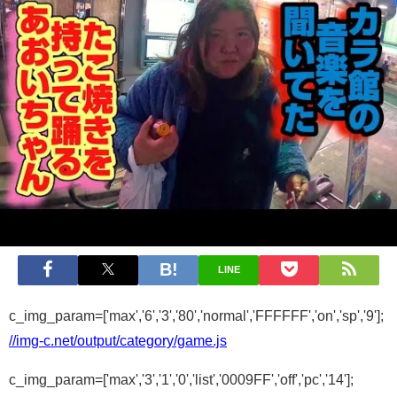
LINE
c_img_param=['max','6','3','80','normal','FFFFFF','on','sp','9'];
//img-c.net/output/category/game.js
c_img_param=['max','3','1','0','list','0009FF','off','pc','14'];