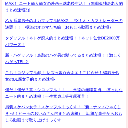
MAX！ ニート仙人仙女の映画三昧老後生活！（無職孤独居老人的
まとめ速報Z)]
乙女系腐男子のオカマッフルMAX2- FX！オ・カマトレーダーの
逆襲！！ 極道のオカマたち編（おもしろ動画まとめ速報）
タダッフル！ネトゲ廃人的まとめ速報！！ネット乞食DE2000万
パワーズ！
新・ハゲッフル！哀愁のハゲ男の髪ってるまとめ速報！！激しく
ハゲっTEL？
こじ！コジッフル@！-レズっ娘百合ネエ！こじらせ！50独身処
女のBL腐女子的まとめ速報-
何だ！何が？真・シロッフル！！ 永遠の無職童貞- ぼっちな
ニート的まとめ速報！一生童貞上等夜露死苦！
男装スケバン女子！スケッフルまっくす！（新・ナンノひゃくし
きっ!！ビー玉のおいぬさん的まとめ速報） 話題な事件からおも
しろ動画まで取り上げまっくす