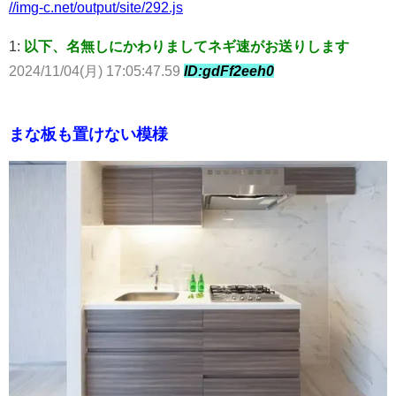
//img-c.net/output/site/292.js
1:
以下、名無しにかわりましてネギ速がお送りします
2024/11/04(月) 17:05:47.59
ID:gdFf2eeh0
まな板も置けない模様