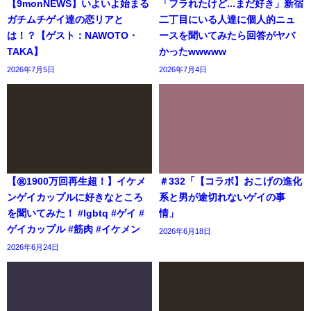
【9monNEWS】いよいよ始まる
「フラれたけど...まだ好き」新宿
ガチムチゲイ達の恋リアと
二丁目にいる人達に個人的ニュ
は！？【ゲスト：NAWOTO・
ースを聞いてみたら回答がヤバ
TAKA】
かったwwwww
2026年7月5日
2026年7月4日
【㊗️1900万回再生超！】イケメ
＃332「【コラボ】おこげの進化
ンゲイカップルに好きなところ
系と男が途切れないゲイの事
を聞いてみた！ #lgbtq #ゲイ #
情」
ゲイカップル #筋肉 #イケメン
2026年6月18日
2026年6月24日