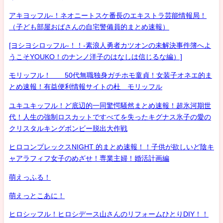
アキヨッフル-！ネオニートスケ番長のエキストラ芸能情報局！
（子ども部屋おばさんの自宅警備員的まとめ速報）
[ヨシヨシロッフル-！！-素浪人勇者カツオンの未解決事件簿へよ
うこそYOUKO！のナンノ洋子のはなしは信じるな編）]
モリッフル！ 50代無職独身ガチホモ童貞！女装子オネエ的ま
とめ速報！有益便利情報サイトの杜 モリッフル
ユキユキッフル！ど底辺的一同驚愕騒然まとめ速報！超氷河期世
代！人生の強制ロスカットですべてを失ったキグナス氷子の愛の
クリスタルキングボンビー脱出大作戦
ヒロコンプレックスNIGHT 的まとめ速報！！子供が欲しいど陰キ
ャアラフィフ女子のめざせ！専業主婦！婚活計画編
萌えっふる！
萌えっとこあに！
ヒロシッフル！ヒロシデース山さんのリフォームひとりDIY！！