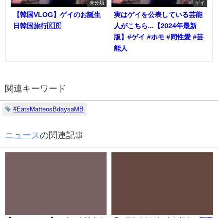
未分類
ゲイ
【韓国VLOG】ゲイのお誕生
実はゲイを公表している芸能
日韓国旅行🇰🇷
人がこちら...【2024年最新
版】#ゲイ #ホモ #同性愛 #芸
能人
関連キーワード
#EatsMatteosBdaysaMB
ニュース
の関連記事