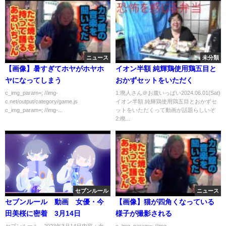
ニュース
未分類
【画像】暑すぎてホヤがホヤホ
イオン半額 純輝鶏使用鶏五目と
ヤになってしまう
おかずセットをいただく
c_img_param=; //img-
1:廃人さん＠お腹いっぱい2024.06.01(Sat)
c.net/output/category/game.js
イオン半額 純輝鶏使用鶏五目とおかずセ
c_img_param=; //img-...
ットをいただくって動画が話題らしいぞ
2:廃...
セブンルール
ニュース
セブンルール 動画 女優・今
【画像】猫が四角くなっている
田美桜に密着 3月14日
様子が撮影される
セブンルール 2023年3月14日内容：女
c_img_param=; //img-