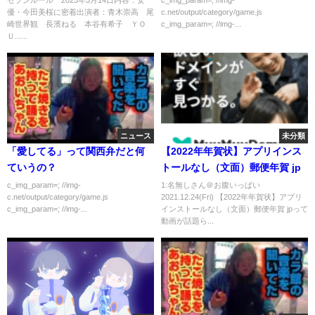
優・今田美桜に密着出演者：青木崇高 尾
c.net/output/category/game.js
崎世界観 長濱ねる 本谷有希子 ＹＯ
c_img_param=; //img-...
Ｕ......
ニュース
未分類
「愛してる」って関西弁だと何
【2022年年賀状】アプリインス
ていうの？
トールなし（文面）郵便年賀 jp
c_img_param=; //img-
1:名無しさん＠お腹いっぱい
c.net/output/category/game.js
2021.12.24(Fri) 【2022年年賀状】アプリ
c_img_param=; //img-...
インストールなし（文面）郵便年賀 jpって
動画が話題ら...