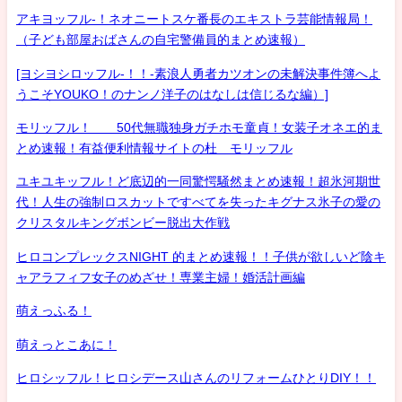
アキヨッフル-！ネオニートスケ番長のエキストラ芸能情報局！
（子ども部屋おばさんの自宅警備員的まとめ速報）
[ヨシヨシロッフル-！！-素浪人勇者カツオンの未解決事件簿へよ
うこそYOUKO！のナンノ洋子のはなしは信じるな編）]
モリッフル！ 50代無職独身ガチホモ童貞！女装子オネエ的ま
とめ速報！有益便利情報サイトの杜 モリッフル
ユキユキッフル！ど底辺的一同驚愕騒然まとめ速報！超氷河期世
代！人生の強制ロスカットですべてを失ったキグナス氷子の愛の
クリスタルキングボンビー脱出大作戦
ヒロコンプレックスNIGHT 的まとめ速報！！子供が欲しいど陰キ
ャアラフィフ女子のめざせ！専業主婦！婚活計画編
萌えっふる！
萌えっとこあに！
ヒロシッフル！ヒロシデース山さんのリフォームひとりDIY！！