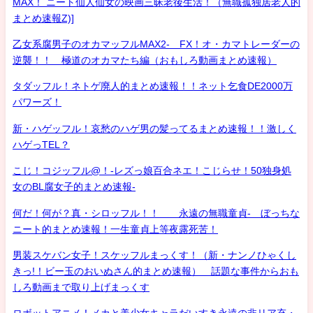
MAX！ ニート仙人仙女の映画三昧老後生活！（無職孤独居老人的
まとめ速報Z)]
乙女系腐男子のオカマッフルMAX2- FX！オ・カマトレーダーの
逆襲！！ 極道のオカマたち編（おもしろ動画まとめ速報）
タダッフル！ネトゲ廃人的まとめ速報！！ネット乞食DE2000万
パワーズ！
新・ハゲッフル！哀愁のハゲ男の髪ってるまとめ速報！！激しく
ハゲっTEL？
こじ！コジッフル@！-レズっ娘百合ネエ！こじらせ！50独身処
女のBL腐女子的まとめ速報-
何だ！何が？真・シロッフル！！ 永遠の無職童貞- ぼっちな
ニート的まとめ速報！一生童貞上等夜露死苦！
男装スケバン女子！スケッフルまっくす！（新・ナンノひゃくし
きっ!！ビー玉のおいぬさん的まとめ速報） 話題な事件からおも
しろ動画まで取り上げまっくす