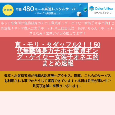
ネット乞食50代無職独身ガチホモ童貞ギング・ゲイなー女装子オネエ的まと
め速報！ネトゲ廃人は女子ホームレス三銃士伝説！あおいちゃん！ホームレ
スまなみ！愛内アイラ応援してます！
真・モリ・タダッフル2！！50
代無職独身ガチホモ童貞ギン
グ・ゲイなー女装子オネエ的
まとめ速報
孤立＜お客様皆様が掲載の記事等へアクセス、閲覧、こちらのサービス
を利用される事でかろうじて運営できています＞本日は足元が悪い中ご
足労頂き誠に有難うございます。