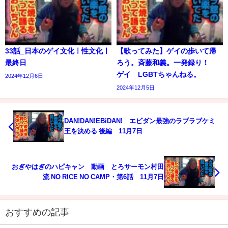
33話_日本のゲイ文化ㅣ性文化ㅣ
【歌ってみた】ゲイの歩いて帰
最終日
ろう。斉藤和義。一発録り！
ゲイ LGBTちゃんねる。
2024年12月6日
2024年12月5日
DAN!DAN!EBiDAN! エビダン最強のラブラブケミ
王を決める 後編 11月7日
おぎやはぎのハピキャン 動画 とろサーモン村田
流 NO RICE NO CAMP・第6話 11月7日
おすすめの記事