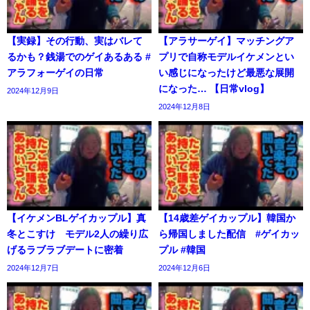
【実録】その行動、実はバレて
【アラサーゲイ】マッチングア
るかも？銭湯でのゲイあるある #
プリで自称モデルイケメンとい
アラフォーゲイの日常
い感じになったけど最悪な展開
になった… 【日常vlog】
2024年12月9日
2024年12月8日
【イケメンBLゲイカップル】真
【14歳差ゲイカップル】韓国か
冬とこすけ モデル2人の繰り広
ら帰国しました配信 #ゲイカッ
げるラブラブデートに密着
プル #韓国
2024年12月7日
2024年12月6日