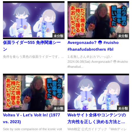
未分類
未分類
仮面ライダー555 免停関連シー
Avergonzado? 😳 #ruisho
ン
#hanafudabrothers #bl
免停を食らう異色の仮面ライダーです。...
1:名無しさん＠おカマいっぱい
2024.06.08(Sat) Avergonzado? 😳 #ruisho
#hanafud...
未分類
未分類
Voltes V - Let's Volt In! (1977
Webサイト全体やコンテンツの
vs. 2023)
方向性を正しく決める方法とは
【Webディレクション集中講義
Side by side comparison of the iconic volt
Web検定 公式ガイドブック『Webディレ