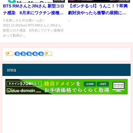
BTS RMさんとJINさん 新型コロ
【ポンチるっ❗️】うんこ！？即興
ナ感染 8月末にワクチン接種済
劇対決やったら衝撃の展開に😂
み
5/19(日)イベント＠
1:名無しさん＠お腹いっぱい
...
2021.12.26(Sun) BTS RMさんとJINさん
XFLAGSTORESHIBUYAで一緒
新型コロナ感染 8月末にワクチン接種済
にやれるのでおいで🤡スマイル
みって動画が...
ポンチ もかぴ ゆきのしん たけち
ょり
xrea