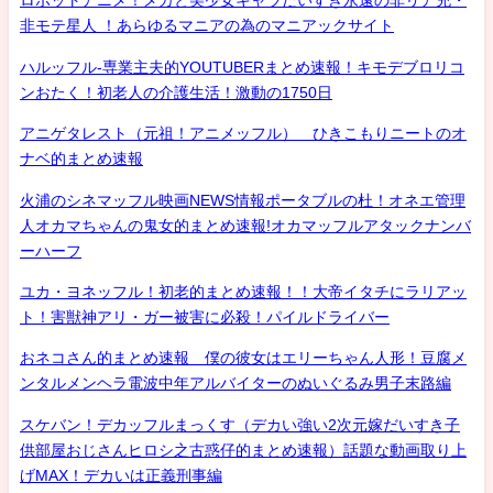
ロボットアニメ！メカと美少女キャラだいすき永遠の非リア充・
非モテ星人 ！あらゆるマニアの為のマニアックサイト
ハルッフル-専業主夫的YOUTUBERまとめ速報！キモデブロリコ
ンおたく！初老人の介護生活！激動の1750日
アニゲタレスト（元祖！アニメッフル） ひきこもりニートのオ
ナベ的まとめ速報
火浦のシネマッフル映画NEWS情報ポータブルの杜！オネエ管理
人オカマちゃんの鬼女的まとめ速報!オカマッフルアタックナンバ
ーハーフ
ユカ・ヨネッフル！初老的まとめ速報！！大帝イタチにラリアッ
ト！害獣神アリ・ガー被害に必殺！パイルドライバー
おネコさん的まとめ速報 僕の彼女はエリーちゃん人形！豆腐メ
ンタルメンヘラ電波中年アルバイターのぬいぐるみ男子末路編
スケバン！デカッフルまっくす（デカい強い2次元嫁だいすき子
供部屋おじさんヒロシ之古惑仔的まとめ速報）話題な動画取り上
げMAX！デカいは正義刑事編