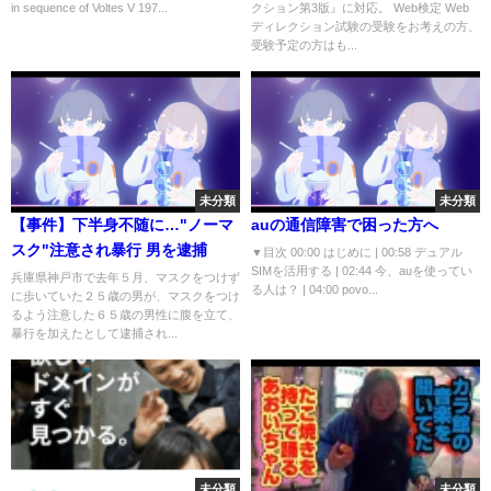
in sequence of Voltes V 197...
クション第3版』に対応。 Web検定 Web
第3回】
ディレクション試験の受験をお考えの方、
受験予定の方はも...
未分類
未分類
【事件】下半身不随に…"ノーマ
auの通信障害で困った方へ
スク"注意され暴行 男を逮捕
▼目次 00:00 はじめに | 00:58 デュアル
SIMを活用する | 02:44 今、auを使ってい
兵庫県神戸市で去年５月、マスクをつけず
る人は？ | 04:00 povo...
に歩いていた２５歳の男が、マスクをつけ
るよう注意した６５歳の男性に腹を立て、
暴行を加えたとして逮捕され...
未分類
未分類