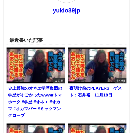
yukio39jp
最近書いた記事
未分類
未分類
史上最強のオネエ学歴集団の
夜明け前のPLAYERS ゲス
学歴がすごかったwww#トマ
ト：石井裕 11月18日
ホーク #学歴 #オネエ #オカ
マ #オカマバー #ミッツマン
グローブ