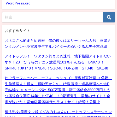
WordPress.org
おすすめサイト
おネコさん的まとめ速報 僕の彼女はエリーちゃん人形！豆腐メ
ンタルメンヘラ電波中年アルバイターのぬいぐるみ男子末路編
アイドッフル！ ワタクシ的まとめ速報 地下格闘アイドルだい
すき！23 ひうらのアニメ放送局101ちゃんねる BNK48 ！
SNH48！JKT48！MNL48！SGO48！GNZ48！STU48！SKE48
ヒウラッフルのハーニーフィニッシュゴミ屋敷補完計画 ＜必殺！
生前整理人！孤立し孤独死からの～特殊清掃・遺品整理への道F
完結編＞ キャッシング計1500万返済：厨二病借金3500万円！う
つ病統合失調症14年生HKT46！！9期研究生、最後のサイト！全
米が泣いた！認知症鬱病60代のラストサイト絶賛！公開中
魔法熟女/美魔女ッ娘メグみみちゃんのニートッフルステーション