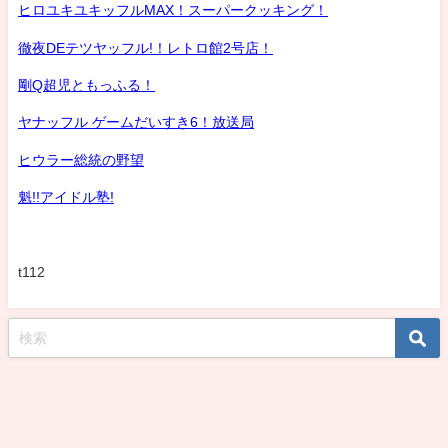
ヒロユキユキッフルMAX！スーパークッキング！
徹夜DEテツヤッフル!！レトロ館2号店！
剛Q超児ともっふる！
ヤナッフル ゲームだいすき6！放送局
ヒウラー総統の野望
魁!!アイドル塾!
t112