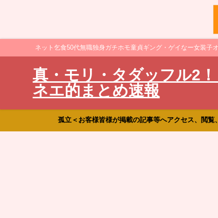
ネット乞食50代無職独身ガチホモ童貞ギング・ゲイなー女装子
真・モリ・タダッフル2！
ネエ的まとめ速報
孤立＜お客様皆様が掲載の記事等へアクセス、閲覧