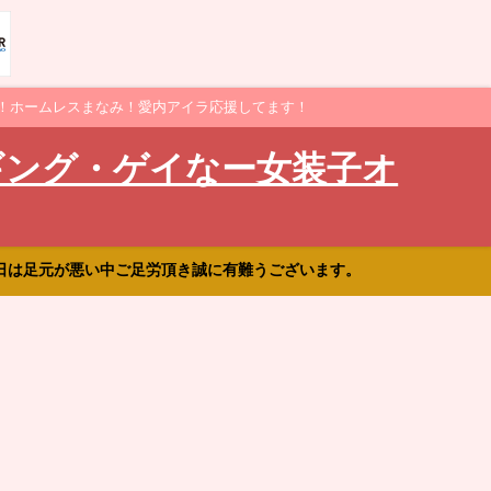
！ホームレスまなみ！愛内アイラ応援してます！
ギング・ゲイなー女装子オ
日は足元が悪い中ご足労頂き誠に有難うございます。