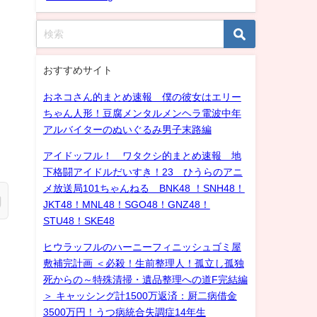
おすすめサイト
おネコさん的まとめ速報 僕の彼女はエリー
ちゃん人形！豆腐メンタルメンヘラ電波中年
アルバイターのぬいぐるみ男子末路編
アイドッフル！ ワタクシ的まとめ速報 地
下格闘アイドルだいすき！23 ひうらのアニ
メ放送局101ちゃんねる BNK48 ！SNH48！
JKT48！MNL48！SGO48！GNZ48！
STU48！SKE48
ヒウラッフルのハーニーフィニッシュゴミ屋
敷補完計画 ＜必殺！生前整理人！孤立し孤独
死からの～特殊清掃・遺品整理への道F完結編
＞ キャッシング計1500万返済：厨二病借金
3500万円！うつ病統合失調症14年生