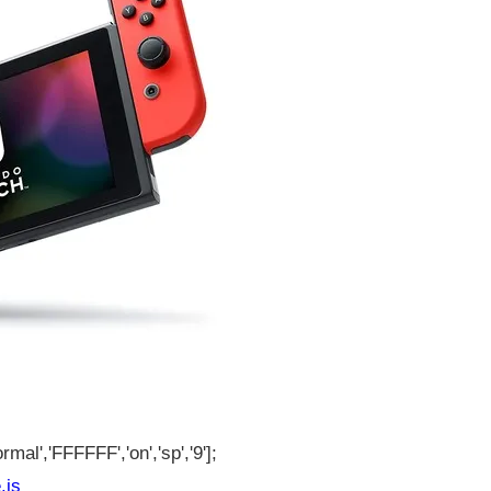
rmal','FFFFFF','on','sp','9'];
.js