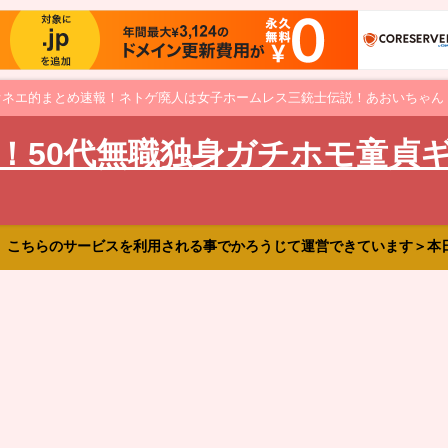
オネエ的まとめ速報！ネトゲ廃人は女子ホームレス三銃士伝説！あおいちゃん
！50代無職独身ガチホモ童貞
、こちらのサービスを利用される事でかろうじて運営できています＞本