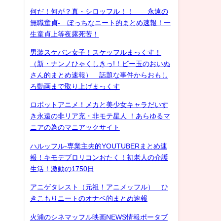
何だ！何が？真・シロッフル！！ 永遠の
無職童貞- ぼっちなニート的まとめ速報！一
生童貞上等夜露死苦！
男装スケバン女子！スケッフルまっくす！
（新・ナンノひゃくしきっ!！ビー玉のおいぬ
さん的まとめ速報） 話題な事件からおもし
ろ動画まで取り上げまっくす
ロボットアニメ！メカと美少女キャラだいす
き永遠の非リア充・非モテ星人 ！あらゆるマ
ニアの為のマニアックサイト
ハルッフル-専業主夫的YOUTUBERまとめ速
報！キモデブロリコンおたく！初老人の介護
生活！激動の1750日
アニゲタレスト（元祖！アニメッフル） ひ
きこもりニートのオナベ的まとめ速報
火浦のシネマッフル映画NEWS情報ポータブ