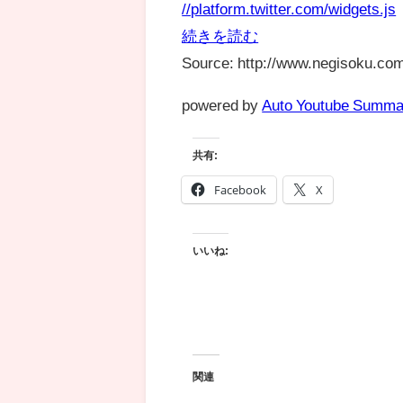
//platform.twitter.com/widgets.js
続きを読む
Source: http://www.negisoku.com
powered by
Auto Youtube Summa
共有:
Facebook
X
いいね:
関連