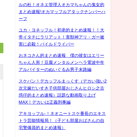
ルの杜！オネエ管理人オカマちゃんの鬼女的
まとめ速報!オカマッフルアタックナンバーハ
ーフ
ユカ・ヨネッフル！初老的まとめ速報！！大
帝イタチにラリアット！害獣神アリ・ガー被
害に必殺！パイルドライバー
おネコさん的まとめ速報 僕の彼女はエリー
ちゃん人形！豆腐メンタルメンヘラ電波中年
アルバイターのぬいぐるみ男子末路編
スケバン！デカッフルまっくす（デカい強い2
次元嫁だいすき子供部屋おじさんヒロシ之古
惑仔的まとめ速報）話題な動画取り上げ
MAX！デカいは正義刑事編
アキヨッフル-！ネオニートスケ番長のエキス
トラ芸能情報局！（子ども部屋おばさんの自
宅警備員的まとめ速報）