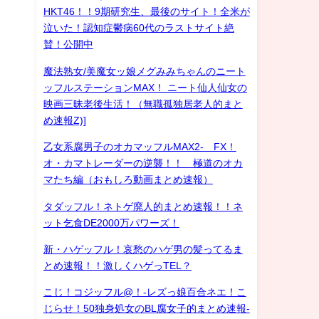
HKT46！！9期研究生、最後のサイト！全米が
泣いた！認知症鬱病60代のラストサイト絶
賛！公開中
魔法熟女/美魔女ッ娘メグみみちゃんのニート
ッフルステーションMAX！ ニート仙人仙女の
映画三昧老後生活！（無職孤独居老人的まと
め速報Z)]
乙女系腐男子のオカマッフルMAX2- FX！
オ・カマトレーダーの逆襲！！ 極道のオカ
マたち編（おもしろ動画まとめ速報）
タダッフル！ネトゲ廃人的まとめ速報！！ネ
ット乞食DE2000万パワーズ！
新・ハゲッフル！哀愁のハゲ男の髪ってるま
とめ速報！！激しくハゲっTEL？
こじ！コジッフル@！-レズっ娘百合ネエ！こ
じらせ！50独身処女のBL腐女子的まとめ速報-