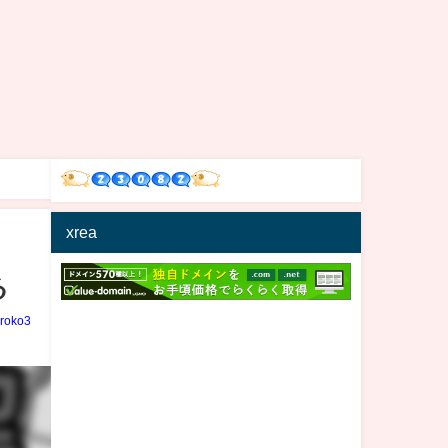
xrea
る
iroko3