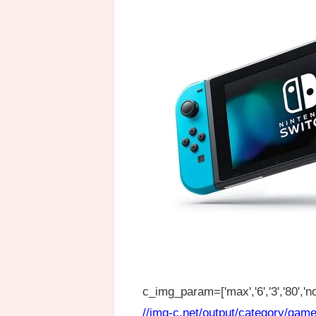
c_img_param=['max','6','3','80','no
//img-c.net/output/category/game