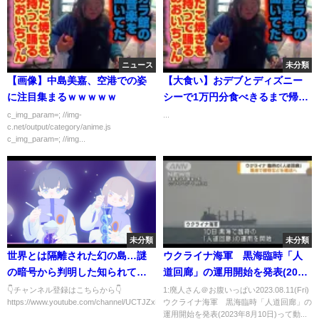
ニュース
未分類
【画像】中島美嘉、空港での姿
【大食い】おデブとディズニー
に注目集まるｗｗｗｗｗ
シーで1万円分食べきるまで帰れ
ません！！
c_img_param=; //img-
...
c.net/output/category/anime.js
c_img_param=; //img...
未分類
未分類
世界とは隔離された幻の島…謎
ウクライナ海軍 黒海臨時「人
の暗号から判明した知られてい
道回廊」の運用開始を発表(2023
ない高度文明と宇宙人との関係
年8月10日)
👇チャンネル登録はこちらから👇
1:廃人さん＠お腹いっぱい2023.08.11(Fri)
https://www.youtube.com/channel/UCTJZxEAFru9YQMunxEpZa...
ウクライナ海軍 黒海臨時「人道回廊」の
【総集編】
運用開始を発表(2023年8月10日)って動...