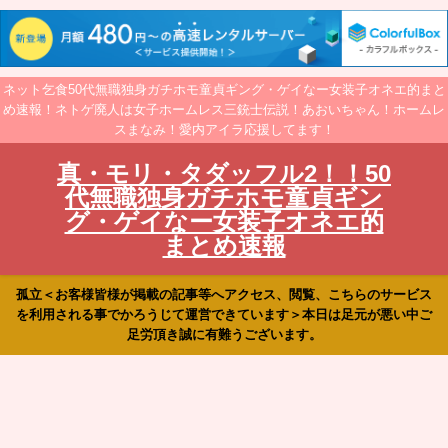
ネット乞食50代無職独身ガチホモ童貞ギング・ゲイなー女装子オネエ的まと
め速報！ネトゲ廃人は女子ホームレス三銃士伝説！あおいちゃん！ホームレ
スまなみ！愛内アイラ応援してます！
真・モリ・タダッフル2！！50
代無職独身ガチホモ童貞ギン
グ・ゲイなー女装子オネエ的
まとめ速報
孤立＜お客様皆様が掲載の記事等へアクセス、閲覧、こちらのサービス
を利用される事でかろうじて運営できています＞本日は足元が悪い中ご
足労頂き誠に有難うございます。