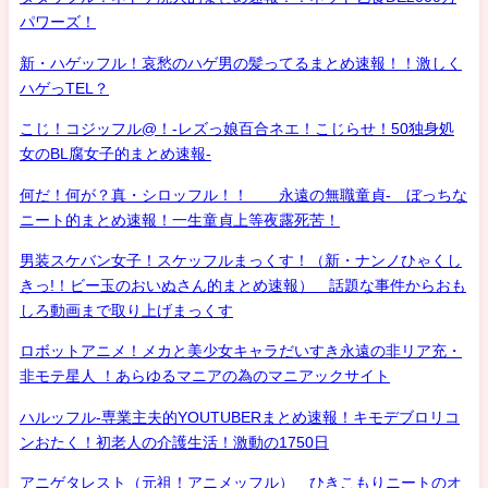
パワーズ！
新・ハゲッフル！哀愁のハゲ男の髪ってるまとめ速報！！激しく
ハゲっTEL？
こじ！コジッフル@！-レズっ娘百合ネエ！こじらせ！50独身処
女のBL腐女子的まとめ速報-
何だ！何が？真・シロッフル！！ 永遠の無職童貞- ぼっちな
ニート的まとめ速報！一生童貞上等夜露死苦！
男装スケバン女子！スケッフルまっくす！（新・ナンノひゃくし
きっ!！ビー玉のおいぬさん的まとめ速報） 話題な事件からおも
しろ動画まで取り上げまっくす
ロボットアニメ！メカと美少女キャラだいすき永遠の非リア充・
非モテ星人 ！あらゆるマニアの為のマニアックサイト
ハルッフル-専業主夫的YOUTUBERまとめ速報！キモデブロリコ
ンおたく！初老人の介護生活！激動の1750日
アニゲタレスト（元祖！アニメッフル） ひきこもりニートのオ