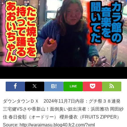
LINE
ダウンタウンＤＸ 2024年11月7日内容：グチ祭３８連発
三宅健VSさや香新山！面倒臭い奴出演者：浜田雅功 岡田紗
佳 春日俊彰（オードリー） 櫻井優衣（FRUITS ZIPPER）
Source: http://waraimasu.blog40.fc2.com/?xml