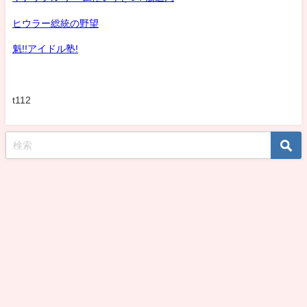
ヒウラー総統の野望
魁!!アイドル塾!
t112