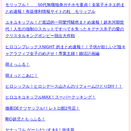
モリッフル！ 50代無職独身ガチホモ童貞！女装子オネエ的ま
とめ速報！有益便利情報サイトの杜 モリッフル
ユキユキッフル！ど底辺的一同驚愕騒然まとめ速報！超氷河期世
代！人生の強制ロスカットですべてを失ったキグナス氷子の愛の
クリスタルキングボンビー脱出大作戦
ヒロコンプレックスNIGHT 的まとめ速報！！子供が欲しいど陰キ
ャアラフィフ女子のめざせ！専業主婦！婚活計画編
萌えっふる！
萌えっとこあに！
ヒロシッフル！ヒロシデース山さんのリフォームひとりDIY！！
ヒロユキユキッフルMAX！スーパークッキング！
徹夜DEテツヤッフル!！レトロ館2号店！
剛Q超児ともっふる！
ヤナッフル ゲームだいすき6！放送局