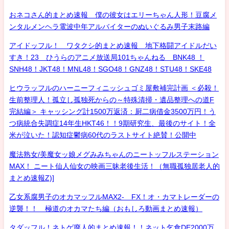
おネコさん的まとめ速報 僕の彼女はエリーちゃん人形！豆腐メ
ンタルメンヘラ電波中年アルバイターのぬいぐるみ男子末路編
アイドッフル！ ワタクシ的まとめ速報 地下格闘アイドルだい
すき！23 ひうらのアニメ放送局101ちゃんねる BNK48 ！
SNH48！JKT48！MNL48！SGO48！GNZ48！STU48！SKE48
ヒウラッフルのハーニーフィニッシュゴミ屋敷補完計画 ＜必殺！
生前整理人！孤立し孤独死からの～特殊清掃・遺品整理への道F
完結編＞ キャッシング計1500万返済：厨二病借金3500万円！う
つ病統合失調症14年生HKT46！！9期研究生、最後のサイト！全
米が泣いた！認知症鬱病60代のラストサイト絶賛！公開中
魔法熟女/美魔女ッ娘メグみみちゃんのニートッフルステーション
MAX！ ニート仙人仙女の映画三昧老後生活！（無職孤独居老人的
まとめ速報Z)]
乙女系腐男子のオカマッフルMAX2- FX！オ・カマトレーダーの
逆襲！！ 極道のオカマたち編（おもしろ動画まとめ速報）
タダッフル！ネトゲ廃人的まとめ速報！！ネット乞食DE2000万