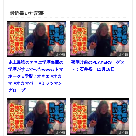
最近書いた記事
未分類
未分類
史上最強のオネエ学歴集団の
夜明け前のPLAYERS ゲス
学歴がすごかったwww#トマ
ト：石井裕 11月18日
ホーク #学歴 #オネエ #オカ
マ #オカマバー #ミッツマン
グローブ
未分類
未分類