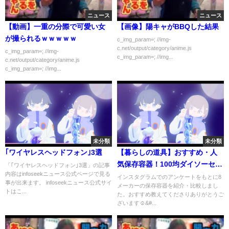
ニュース
ニュース
【動画】一重の分際で可愛い女
【画像】陽キャがBBQした結果
が撮られるｗｗｗｗｗ
c_img_param=; //img-
c.net/output/category/anime.js
c_img_param=; //img-
c_img_param=; //img...
c.net/output/category/anime.js
c_img_param=; //img...
未分類
未分類
｢ワイヤレスヘッドフォン｣3選
【暮らしの道具】おすすめ・人
気保存容器！100均ダイソーセリ
「｢ワイヤレスヘッドフォン｣3選」の記事
内容はinfoseekニュース公式ページで見る
ア/iwaki/スリコ/無印良品など8メ
インスタグラムでのアンケートをもとに8
事が出来ます。 infoseekニュース公式サイ
メーカーの保存容器を紹介・比較しまし
ーカー紹介！【メリットデメリ
トはこ...
た。おすすめ教えてくださりありがとうご
ット比較】
ざいます☺&#...