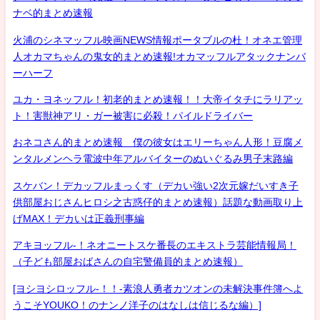
ナベ的まとめ速報
火浦のシネマッフル映画NEWS情報ポータブルの杜！オネエ管理
人オカマちゃんの鬼女的まとめ速報!オカマッフルアタックナンバ
ーハーフ
ユカ・ヨネッフル！初老的まとめ速報！！大帝イタチにラリアッ
ト！害獣神アリ・ガー被害に必殺！パイルドライバー
おネコさん的まとめ速報 僕の彼女はエリーちゃん人形！豆腐メ
ンタルメンヘラ電波中年アルバイターのぬいぐるみ男子末路編
スケバン！デカッフルまっくす（デカい強い2次元嫁だいすき子
供部屋おじさんヒロシ之古惑仔的まとめ速報）話題な動画取り上
げMAX！デカいは正義刑事編
アキヨッフル-！ネオニートスケ番長のエキストラ芸能情報局！
（子ども部屋おばさんの自宅警備員的まとめ速報）
[ヨシヨシロッフル-！！-素浪人勇者カツオンの未解決事件簿へよ
うこそYOUKO！のナンノ洋子のはなしは信じるな編）]