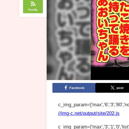
Feedly
Facebook
post
c_img_param=['max','6','3','80','no
//img-c.net/output/site/202.js
c_img_param=['max','3','1','0','list',