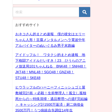
おすすめサイト
おネコさん的まとめ速報 僕の彼女はエリー
ちゃん人形！豆腐メンタルメンヘラ電波中年
アルバイターのぬいぐるみ男子末路編
アイドッフル！ ワタクシ的まとめ速報 地
下格闘アイドルだいすき！23 ひうらのアニ
メ放送局101ちゃんねる BNK48 ！SNH48！
JKT48！MNL48！SGO48！GNZ48！
STU48！SKE48
ヒウラッフルのハーニーフィニッシュゴミ屋
敷補完計画 ＜必殺！生前整理人！孤立し孤独
死からの～特殊清掃・遺品整理への道F完結編
＞ キャッシング計1500万返済：厨二病借金
3500万円！うつ病統合失調症14年生