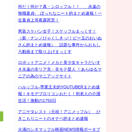
何だ！何が？真・シロッフル！！ 永遠の
無職童貞- ぼっちなニート的まとめ速報！一
生童貞上等夜露死苦！
男装スケバン女子！スケッフルまっくす！
（新・ナンノひゃくしきっ!！ビー玉のおいぬ
さん的まとめ速報） 話題な事件からおもし
ろ動画まで取り上げまっくす
ロボットアニメ！メカと美少女キャラだいす
き永遠の非リア充・非モテ星人 ！あらゆるマ
ニアの為のマニアックサイト
ハルッフル-専業主夫的YOUTUBERまとめ速
報！キモデブロリコンおたく！初老人の介護
生活！激動の1750日
アニゲタレスト（元祖！アニメッフル） ひ
きこもりニートのオナベ的まとめ速報
火浦のシネマッフル映画NEWS情報ポータブ