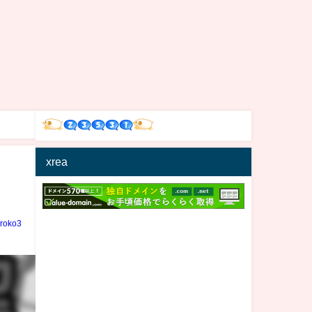
xrea
iroko3