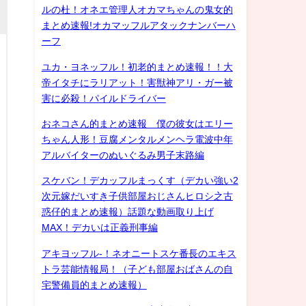
ルの杜！オネエ管理人オカマちゃんの鬼女的
まとめ速報!オカマッフルアタックナンバーハ
ーフ
ユカ・ヨネッフル！初老的まとめ速報！！大
帝イタチにラリアット！害獣神アリ・ガー被
害に必殺！パイルドライバー
おネコさん的まとめ速報 僕の彼女はエリー
ちゃん人形！豆腐メンタルメンヘラ電波中年
アルバイターのぬいぐるみ男子末路編
スケバン！デカッフルまっくす（デカい強い2
次元嫁だいすき子供部屋おじさんヒロシ之古
惑仔的まとめ速報）話題な動画取り上げ
MAX！デカいは正義刑事編
アキヨッフル-！ネオニートスケ番長のエキス
トラ芸能情報局！（子ども部屋おばさんの自
宅警備員的まとめ速報）