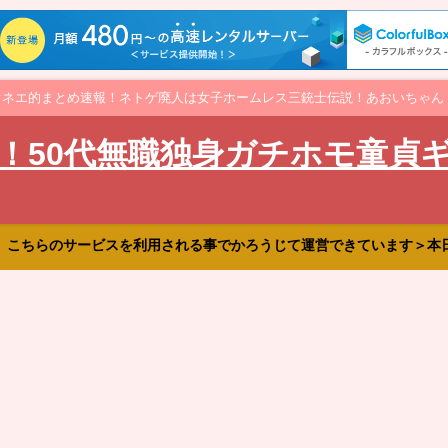
オネエ的まとめ速報！ネトゲ廃人は女子ホームレス三銃士伝説！あおいちゃん
！50代無職独身ガチホモ童貞
、こちらのサービスを利用される事でかろうじて運営できています＞本