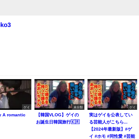
oko3
ゲイ
未分類
ゲイ
y A romantic
【韓国VLOG】ゲイの
実はゲイを公表してい
お誕生日韓国旅行🇰🇷
る芸能人がこちら...
【2024年最新版】#ゲ
イ #ホモ #同性愛 #芸能