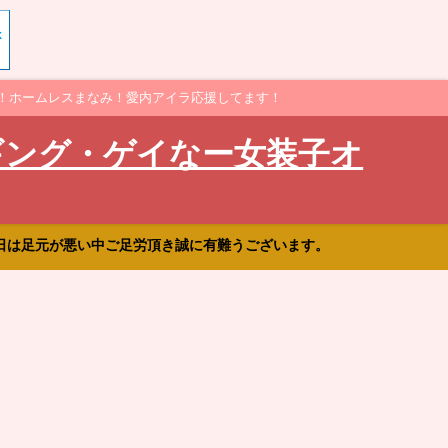
！ホームレスまなみ！愛内アイラ応援してます！
ギング・ゲイなー女装子オ
日は足元が悪い中ご足労頂き誠に有難うございます。