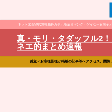
ネット乞食50代無職独身ガチホモ童貞ギング・ゲイなー女装子
真・モリ・タダッフル2！
ネエ的まとめ速報
孤立＜お客様皆様が掲載の記事等へアクセス、閲覧