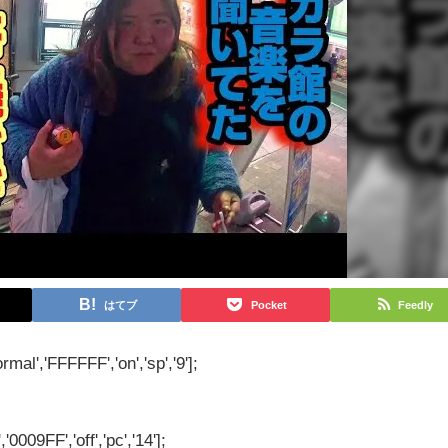
はてブ
Pocket
Feedly
rmal','FFFFFF','on','sp','9'];
'0009FF','off','pc','14'];