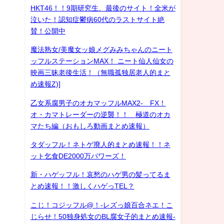
HKT46！！9期研究生、最後のサイト！全米が
泣いた！認知症鬱病60代のラストサイト絶
賛！公開中
魔法熟女/美魔女ッ娘メグみみちゃんのニート
ッフルステーションMAX！ ニート仙人仙女の
映画三昧老後生活！（無職孤独居老人的まと
め速報Z)]
乙女系腐男子のオカマッフルMAX2- FX！
オ・カマトレーダーの逆襲！！ 極道のオカ
マたち編（おもしろ動画まとめ速報）
タダッフル！ネトゲ廃人的まとめ速報！！ネ
ット乞食DE2000万パワーズ！
新・ハゲッフル！哀愁のハゲ男の髪ってるま
とめ速報！！激しくハゲっTEL？
こじ！コジッフル@！-レズっ娘百合ネエ！こ
じらせ！50独身処女のBL腐女子的まとめ速報-