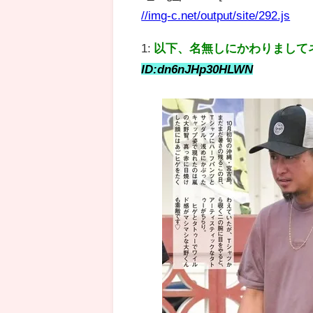
//img-c.net/output/site/292.js
1:
以下、名無しにかわりまして
ID:dn6nJHp30HLWN