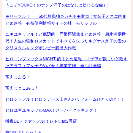
うこそYOUKO！のナンノ洋子のはなしは信じるな編）]
モリッフル！ 50代無職独身ガチホモ童貞！女装子オネエ的ま
とめ速報！有益便利情報サイトの杜 モリッフル
ユキユキッフル！ど底辺的一同驚愕騒然まとめ速報！超氷河期世
代！人生の強制ロスカットですべてを失ったキグナス氷子の愛の
クリスタルキングボンビー脱出大作戦
ヒロコンプレックスNIGHT 的まとめ速報！！子供が欲しいど陰キ
ャアラフィフ女子のめざせ！専業主婦！婚活計画編
萌えっふる！
萌えっとこあに！
ヒロシッフル！ヒロシデース山さんのリフォームひとりDIY！！
ヒロユキユキッフルMAX！スーパークッキング！
徹夜DEテツヤッフル!！レトロ館2号店！
剛Q超児ともっふる！