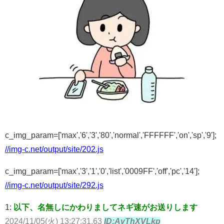
c_img_param=['max','6','3','80','normal','FFFFFF','on','sp','9'];
//img-c.net/output/site/202.js
c_img_param=['max','3','1','0','list','0009FF','off','pc','14'];
//img-c.net/output/site/292.js
1:
以下、名無しにかわりましてネギ速がお送りします
2024/11/05(火) 13:27:31.63
ID:AvThXVLkp