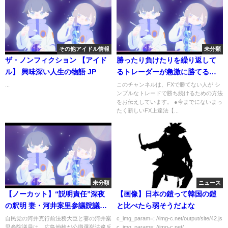
その他アイドル情報
未分類
ザ・ノンフィクション 【アイド
勝ったり負けたりを繰り返して
ル】 興味深い人生の物語 JP
るトレーダーが急激に勝てるよ
うになるきっかけを大公開！
...
このチャンネルは、FXで勝てない人が シ
ンプルなトレードで勝ち続けるための方法
をお伝えしています。 ●今までにないまっ
たく新しいFX上達法【...
未分類
ニュース
【ノーカット】“説明責任”深夜
【画像】日本の鎧って韓国の鎧
の釈明 妻・河井案里参議院議員
と比べたら弱そうだよな
【概要欄に文字起こしあり】
自民党の河井克行前法務大臣と妻の河井案
c_img_param=; //img-c.net/output/site/42.js
里参院議員は、広島地検が公職選挙法違反
c_img_param=; //img-c.net/...