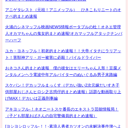
アニゲタレスト（元祖！アニメッフル） ひきこもりニートのオ
ナベ的まとめ速報
火浦のシネマッフル映画NEWS情報ポータブルの杜！オネエ管理
人オカマちゃんの鬼女的まとめ速報!オカマッフルアタックナンバ
ーハーフ
ユカ・ヨネッフル！初老的まとめ速報！！大帝イタチにラリアッ
ト！害獣神アリ・ガー被害に必殺！パイルドライバー
おネコさん的まとめ速報 僕の彼女はエリーちゃん人形！豆腐メ
ンタルメンヘラ電波中年アルバイターのぬいぐるみ男子末路編
スケバン！デカッフルまっくす（デカい強い2次元嫁だいすき子
供部屋おじさんヒロシ之古惑仔的まとめ速報）話題な動画取り上
げMAX！デカいは正義刑事編
アキヨッフル-！ネオニートスケ番長のエキストラ芸能情報局！
（子ども部屋おばさんの自宅警備員的まとめ速報）
[ヨシヨシロッフル-！！-素浪人勇者カツオンの未解決事件簿へよ