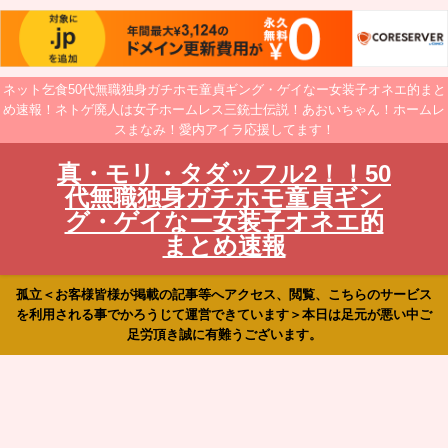
ネット乞食50代無職独身ガチホモ童貞ギング・ゲイなー女装子オネエ的まと
め速報！ネトゲ廃人は女子ホームレス三銃士伝説！あおいちゃん！ホームレ
スまなみ！愛内アイラ応援してます！
真・モリ・タダッフル2！！50
代無職独身ガチホモ童貞ギン
グ・ゲイなー女装子オネエ的
まとめ速報
孤立＜お客様皆様が掲載の記事等へアクセス、閲覧、こちらのサービス
を利用される事でかろうじて運営できています＞本日は足元が悪い中ご
足労頂き誠に有難うございます。