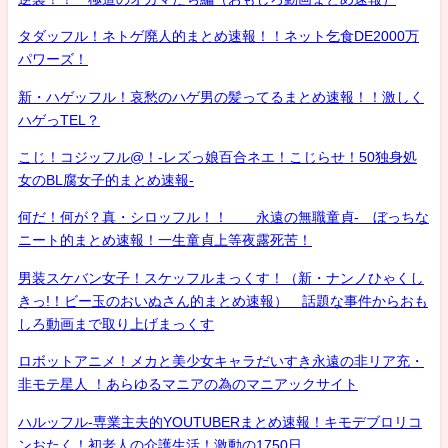
タダッフル！ネトゲ廃人的まとめ速報！！ネット乞食DE2000万
パワーズ！
新・ハゲッフル！哀愁のハゲ男の髪ってるまとめ速報！！激しく
ハゲっTEL？
こじ！コジッフル@！-レズっ娘百合ネエ！こじらせ！50独身処
女のBL腐女子的まとめ速報-
何だ！何が？真・シロッフル！！ 永遠の無職童貞- ぼっちな
ニート的まとめ速報！一生童貞上等夜露死苦！
男装スケバン女子！スケッフルまっくす！（新・ナンノひゃくし
きっ!！ビー玉のおいぬさん的まとめ速報） 話題な事件からおも
しろ動画まで取り上げまっくす
ロボットアニメ！メカと美少女キャラだいすき永遠の非リア充・
非モテ星人 ！あらゆるマニアの為のマニアックサイト
ハルッフル-専業主夫的YOUTUBERまとめ速報！キモデブロリコ
ンおたく！初老人の介護生活！激動の1750日