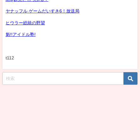
ヤナッフル ゲームだいすき6！放送局
ヒウラー総統の野望
魁!!アイドル塾!
t112