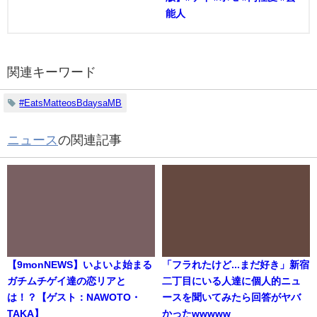
能人
関連キーワード
#EatsMatteosBdaysaMB
ニュース
の関連記事
【9monNEWS】いよいよ始まる
「フラれたけど...まだ好き」新宿
ガチムチゲイ達の恋リアと
二丁目にいる人達に個人的ニュ
は！？【ゲスト：NAWOTO・
ースを聞いてみたら回答がヤバ
TAKA】
かったwwwww