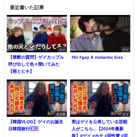
最近書いた記事
ゲイ
ゲイ
【禁断の質問】ゲイカップル
#bl #gay A romantic kiss
呼び出して色々聞いてみた
【雨とヒキ】
未分類
ゲイ
【韓国VLOG】ゲイのお誕生
実はゲイを公表している芸能
日韓国旅行🇰🇷
人がこちら...【2024年最新
版】#ゲイ #ホモ #同性愛 #芸