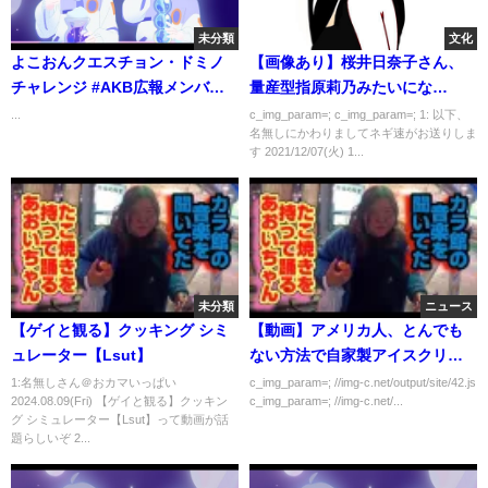
未分類
文化
よこおんクエスチョン・ドミノ
【画像あり】桜井日奈子さん、
チャレンジ #AKB広報メンバー
量産型指原莉乃みたいにな
山根涼羽 #横山由依 #向井地美音
る・・・・・・・・
...
c_img_param=; c_img_param=; 1: 以下、
名無しにかわりましてネギ速がお送りしま
す 2021/12/07(火) 1...
未分類
ニュース
【ゲイと観る】クッキング シミ
【動画】アメリカ人、とんでも
ュレーター【Lsut】
ない方法で自家製アイスクリー
ムを作ってしまう
1:名無しさん＠おカマいっぱい
c_img_param=; //img-c.net/output/site/42.js
2024.08.09(Fri) 【ゲイと観る】クッキン
c_img_param=; //img-c.net/...
グ シミュレーター【Lsut】って動画が話
題らしいぞ 2...