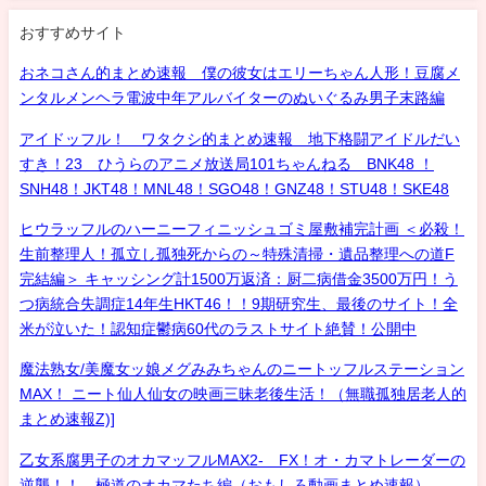
おすすめサイト
おネコさん的まとめ速報 僕の彼女はエリーちゃん人形！豆腐メ
ンタルメンヘラ電波中年アルバイターのぬいぐるみ男子末路編
アイドッフル！ ワタクシ的まとめ速報 地下格闘アイドルだい
すき！23 ひうらのアニメ放送局101ちゃんねる BNK48 ！
SNH48！JKT48！MNL48！SGO48！GNZ48！STU48！SKE48
ヒウラッフルのハーニーフィニッシュゴミ屋敷補完計画 ＜必殺！
生前整理人！孤立し孤独死からの～特殊清掃・遺品整理への道F
完結編＞ キャッシング計1500万返済：厨二病借金3500万円！う
つ病統合失調症14年生HKT46！！9期研究生、最後のサイト！全
米が泣いた！認知症鬱病60代のラストサイト絶賛！公開中
魔法熟女/美魔女ッ娘メグみみちゃんのニートッフルステーション
MAX！ ニート仙人仙女の映画三昧老後生活！（無職孤独居老人的
まとめ速報Z)]
乙女系腐男子のオカマッフルMAX2- FX！オ・カマトレーダーの
逆襲！！ 極道のオカマたち編（おもしろ動画まとめ速報）