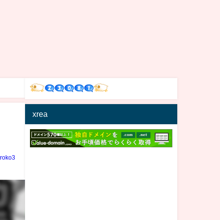
xrea
iroko3