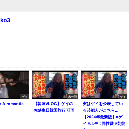
oko3
ゲイ
未分類
ゲイ
y A romantic
【韓国VLOG】ゲイの
実はゲイを公表してい
お誕生日韓国旅行🇰🇷
る芸能人がこちら...
【2024年最新版】#ゲ
イ #ホモ #同性愛 #芸能