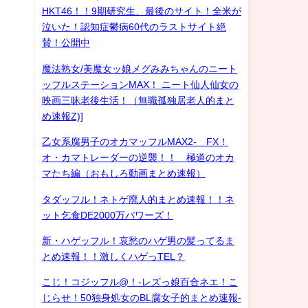
HKT46！！9期研究生、最後のサイト！全米が
泣いた！認知症鬱病60代のラストサイト絶
賛！公開中
魔法熟女/美魔女ッ娘メグみみちゃんのニート
ッフルステーションMAX！ ニート仙人仙女の
映画三昧老後生活！（無職孤独居老人的まと
め速報Z)]
乙女系腐男子のオカマッフルMAX2- FX！
オ・カマトレーダーの逆襲！！ 極道のオカ
マたち編（おもしろ動画まとめ速報）
タダッフル！ネトゲ廃人的まとめ速報！！ネ
ット乞食DE2000万パワーズ！
新・ハゲッフル！哀愁のハゲ男の髪ってるま
とめ速報！！激しくハゲっTEL？
こじ！コジッフル@！-レズっ娘百合ネエ！こ
じらせ！50独身処女のBL腐女子的まとめ速報-