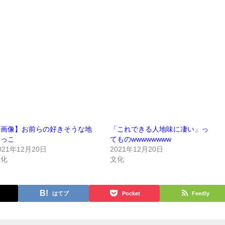
【画像】お前らの好きそうな地
「これできる人地味に凄い」っ
味っこ
てものwwwwwwww
021年12月20日
2021年12月20日
文化
文化
はてブ
Pocket
Feedly