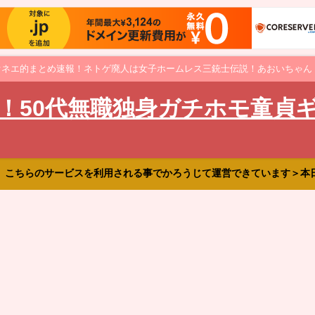
オネエ的まとめ速報！ネトゲ廃人は女子ホームレス三銃士伝説！あおいちゃん
！50代無職独身ガチホモ童貞
、こちらのサービスを利用される事でかろうじて運営できています＞本