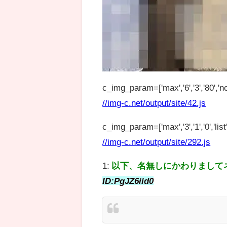
c_img_param=['max','6','3','80','no
//img-c.net/output/site/42.js
c_img_param=['max','3','1','0','list',
//img-c.net/output/site/292.js
1:
以下、名無しにかわりまして
ID:PgJZ6iid0