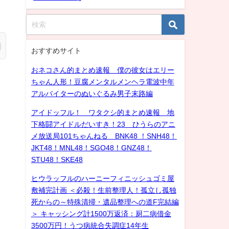
おすすめサイト
おネコさん的まとめ速報 僕の彼女はエリー
ちゃん人形！豆腐メンタルメンヘラ電波中年
アルバイターのぬいぐるみ男子末路編
アイドッフル！ ワタクシ的まとめ速報 地
下格闘アイドルだいすき！23 ひうらのアニ
メ放送局101ちゃんねる BNK48 ！SNH48！
JKT48！MNL48！SGO48！GNZ48！
STU48！SKE48
ヒウラッフルのハーニーフィニッシュゴミ屋
敷補完計画 ＜必殺！生前整理人！孤立し孤独
死からの～特殊清掃・遺品整理への道F完結編
＞ キャッシング計1500万返済：厨二病借金
3500万円！うつ病統合失調症14年生