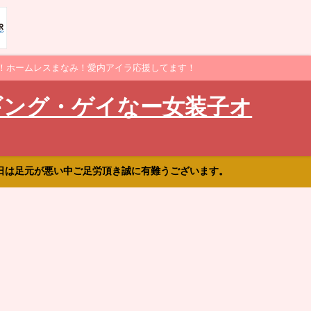
！ホームレスまなみ！愛内アイラ応援してます！
ギング・ゲイなー女装子オ
日は足元が悪い中ご足労頂き誠に有難うございます。