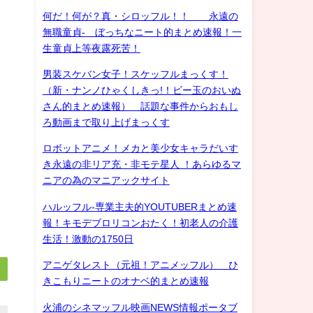
何だ！何が？真・シロッフル！！ 永遠の
無職童貞- ぼっちなニート的まとめ速報！一
生童貞上等夜露死苦！
男装スケバン女子！スケッフルまっくす！
（新・ナンノひゃくしきっ!！ビー玉のおいぬ
さん的まとめ速報） 話題な事件からおもし
ろ動画まで取り上げまっくす
ロボットアニメ！メカと美少女キャラだいす
き永遠の非リア充・非モテ星人 ！あらゆるマ
ニアの為のマニアックサイト
ハルッフル-専業主夫的YOUTUBERまとめ速
報！キモデブロリコンおたく！初老人の介護
生活！激動の1750日
アニゲタレスト（元祖！アニメッフル） ひ
きこもりニートのオナベ的まとめ速報
火浦のシネマッフル映画NEWS情報ポータブ