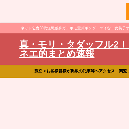
ネット乞食50代無職独身ガチホモ童貞ギング・ゲイなー女装子
真・モリ・タダッフル2！
ネエ的まとめ速報
孤立＜お客様皆様が掲載の記事等へアクセス、閲覧