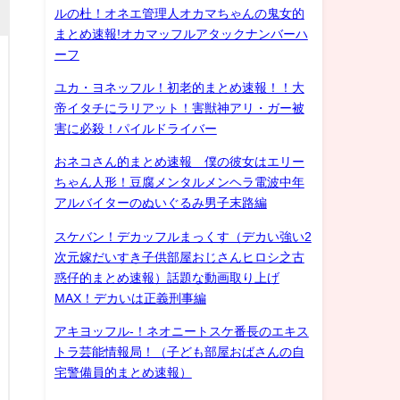
ルの杜！オネエ管理人オカマちゃんの鬼女的
まとめ速報!オカマッフルアタックナンバーハ
ーフ
ユカ・ヨネッフル！初老的まとめ速報！！大
帝イタチにラリアット！害獣神アリ・ガー被
害に必殺！パイルドライバー
おネコさん的まとめ速報 僕の彼女はエリー
ちゃん人形！豆腐メンタルメンヘラ電波中年
アルバイターのぬいぐるみ男子末路編
スケバン！デカッフルまっくす（デカい強い2
次元嫁だいすき子供部屋おじさんヒロシ之古
惑仔的まとめ速報）話題な動画取り上げ
MAX！デカいは正義刑事編
アキヨッフル-！ネオニートスケ番長のエキス
トラ芸能情報局！（子ども部屋おばさんの自
宅警備員的まとめ速報）