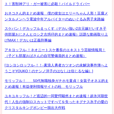
ト！害獣神アリ・ガー被害に必殺！パイルドライバー
おネコさん的まとめ速報 僕の彼女はエリーちゃん人形！豆腐メ
ンタルメンヘラ電波中年アルバイターのぬいぐるみ男子末路編
スケバン！デカッフルまっくす（デカい強い2次元嫁だいすき子
供部屋おじさんヒロシ之古惑仔的まとめ速報）話題な動画取り上
げMAX！デカいは正義刑事編
アキヨッフル-！ネオニートスケ番長のエキストラ芸能情報局！
（子ども部屋おばさんの自宅警備員的まとめ速報）
[ヨシヨシロッフル-！！-素浪人勇者カツオンの未解決事件簿へよ
うこそYOUKO！のナンノ洋子のはなしは信じるな編）]
モリッフル！ 50代無職独身ガチホモ童貞！女装子オネエ的ま
とめ速報！有益便利情報サイトの杜 モリッフル
ユキユキッフル！ど底辺的一同驚愕騒然まとめ速報！超氷河期世
代！人生の強制ロスカットですべてを失ったキグナス氷子の愛の
クリスタルキングボンビー脱出大作戦