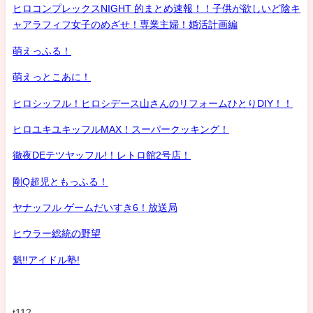
ヒロコンプレックスNIGHT 的まとめ速報！！子供が欲しいど陰キ
ャアラフィフ女子のめざせ！専業主婦！婚活計画編
萌えっふる！
萌えっとこあに！
ヒロシッフル！ヒロシデース山さんのリフォームひとりDIY！！
ヒロユキユキッフルMAX！スーパークッキング！
徹夜DEテツヤッフル!！レトロ館2号店！
剛Q超児ともっふる！
ヤナッフル ゲームだいすき6！放送局
ヒウラー総統の野望
魁!!アイドル塾!
t112