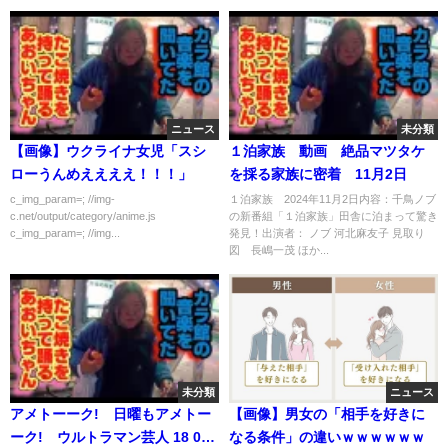
ニュース
未分類
【画像】ウクライナ女児「スシ
１泊家族 動画 絶品マツタケ
ローうんめええええ！！！」
を採る家族に密着 11月2日
c_img_param=; //img-
１泊家族 2024年11月2日内容：千鳥ノブ
c.net/output/category/anime.js
の新番組「１泊家族」田舎に泊まって驚き
c_img_param=; //img...
発見！出演者： ノブ 河北麻友子 見取り
図 長嶋一茂 ほか...
未分類
ニュース
アメトーーク! 日曜もアメトー
【画像】男女の「相手を好きに
ーク! ウルトラマン芸人 18 05
なる条件」の違いｗｗｗｗｗｗ