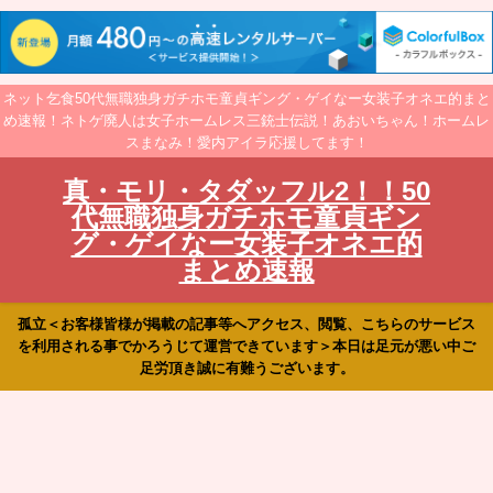
ネット乞食50代無職独身ガチホモ童貞ギング・ゲイなー女装子オネエ的まと
め速報！ネトゲ廃人は女子ホームレス三銃士伝説！あおいちゃん！ホームレ
スまなみ！愛内アイラ応援してます！
真・モリ・タダッフル2！！50
代無職独身ガチホモ童貞ギン
グ・ゲイなー女装子オネエ的
まとめ速報
孤立＜お客様皆様が掲載の記事等へアクセス、閲覧、こちらのサービス
を利用される事でかろうじて運営できています＞本日は足元が悪い中ご
足労頂き誠に有難うございます。