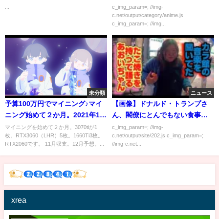
20
...
c_img_param=; //img-
c.net/output/category/anime.js
c_img_param=; //img...
未分類
ニュース
予算100万円でマイニング♪マイ
【画像】ドナルド・トランプさ
ニング始めて２か月。2021年11
ん、閣僚にとんでもない食事を
月収支報告。届かない詐欺につ
出してしまう
マイニングを始めて２か月。3070tiが1
c_img_param=; //img-
枚。RTX3060（LHR）5枚。1660Ti3枚。
c.net/output/site/202.js c_img_param=;
いて♪
RTX2060です。 11月収支。12月予想。...
//img-c.net...
xrea