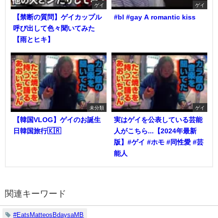
ゲイ
ゲイ
【禁断の質問】ゲイカップル
#bl #gay A romantic kiss
呼び出して色々聞いてみた
【雨とヒキ】
未分類
ゲイ
【韓国VLOG】ゲイのお誕生
実はゲイを公表している芸能
日韓国旅行🇰🇷
人がこちら...【2024年最新
版】#ゲイ #ホモ #同性愛 #芸
能人
関連キーワード
#EatsMatteosBdaysaMB