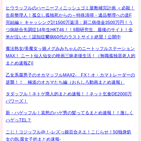
ヒウラッフルのハーニーフィニッシュゴミ屋敷補完計画 ＜必殺！
生前整理人！孤立し孤独死からの～特殊清掃・遺品整理への道F
完結編＞ キャッシング計1500万返済：厨二病借金3500万円！う
つ病統合失調症14年生HKT46！！9期研究生、最後のサイト！全
米が泣いた！認知症鬱病60代のラストサイト絶賛！公開中
魔法熟女/美魔女ッ娘メグみみちゃんのニートッフルステーション
MAX！ ニート仙人仙女の映画三昧老後生活！（無職孤独居老人的
まとめ速報Z)]
乙女系腐男子のオカマッフルMAX2- FX！オ・カマトレーダーの
逆襲！！ 極道のオカマたち編（おもしろ動画まとめ速報）
タダッフル！ネトゲ廃人的まとめ速報！！ネット乞食DE2000万
パワーズ！
新・ハゲッフル！哀愁のハゲ男の髪ってるまとめ速報！！激しく
ハゲっTEL？
こじ！コジッフル@！-レズっ娘百合ネエ！こじらせ！50独身処
女のBL腐女子的まとめ速報-