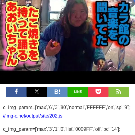
LINE
c_img_param=['max','6','3','80','normal','FFFFFF','on','sp','9'];
//img-c.net/output/site/202.js
c_img_param=['max','3','1','0','list','0009FF','off','pc','14'];