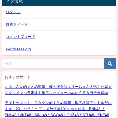
メタ情報
ログイン
投稿フィード
コメントフィード
WordPress.org
おすすめサイト
おネコさん的まとめ速報 僕の彼女はエリーちゃん人形！豆腐メ
ンタルメンヘラ電波中年アルバイターのぬいぐるみ男子末路編
アイドッフル！ ワタクシ的まとめ速報 地下格闘アイドルだい
すき！23 ひうらのアニメ放送局101ちゃんねる BNK48 ！
SNH48！JKT48！MNL48！SGO48！GNZ48！STU48！SKE48