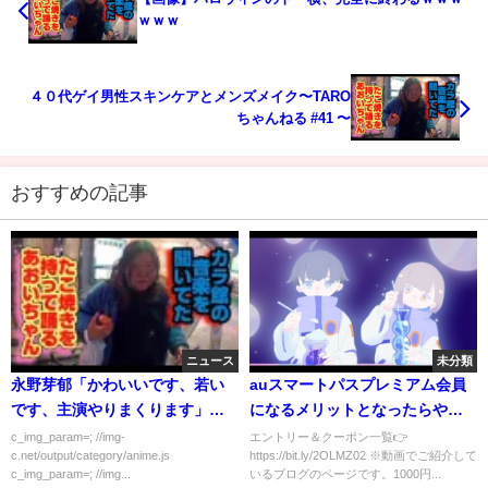
ｗｗｗ
４０代ゲイ男性スキンケアとメンズメイク〜TARO
ちゃんねる #41 〜
おすすめの記事
ニュース
未分類
永野芽郁「かわいいです、若い
auスマートパスプレミアム会員
です、主演やりまくります」←
になるメリットとなったらやる
なんJで人気ない理由
べきこと！
c_img_param=; //img-
エントリー＆クーポン一覧👉
c.net/output/category/anime.js
https://bit.ly/2OLMZ02 ※動画でご紹介して
c_img_param=; //img...
いるブログのページです。1000円...