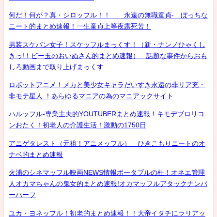
何だ！何が？真・シロッフル！！ 永遠の無職童貞- ぼっちな
ニート的まとめ速報！一生童貞上等夜露死苦！
男装スケバン女子！スケッフルまっくす！（新・ナンノひゃくし
きっ!！ビー玉のおいぬさん的まとめ速報） 話題な事件からおも
しろ動画まで取り上げまっくす
ロボットアニメ！メカと美少女キャラだいすき永遠の非リア充・
非モテ星人 ！あらゆるマニアの為のマニアックサイト
ハルッフル-専業主夫的YOUTUBERまとめ速報！キモデブロリコ
ンおたく！初老人の介護生活！激動の1750日
アニゲタレスト（元祖！アニメッフル） ひきこもりニートのオ
ナベ的まとめ速報
火浦のシネマッフル映画NEWS情報ポータブルの杜！オネエ管理
人オカマちゃんの鬼女的まとめ速報!オカマッフルアタックナンバ
ーハーフ
ユカ・ヨネッフル！初老的まとめ速報！！大帝イタチにラリアッ