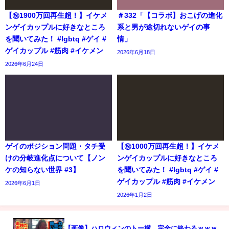
【㊗️1900万回再生超！】イケメ
＃332「【コラボ】おこげの進化
ンゲイカップルに好きなところ
系と男が途切れないゲイの事
を聞いてみた！ #lgbtq #ゲイ #
情」
ゲイカップル #筋肉 #イケメン
2026年6月18日
2026年6月24日
ゲイのポジション問題・タチ受
【㊗️1000万回再生超！】イケメ
けの分岐進化点について【ノン
ンゲイカップルに好きなところ
ケの知らない世界 #3】
を聞いてみた！ #lgbtq #ゲイ #
ゲイカップル #筋肉 #イケメン
2026年6月1日
2026年1月2日
【画像】ハロウィンのトー横、完全に終わるｗｗｗ