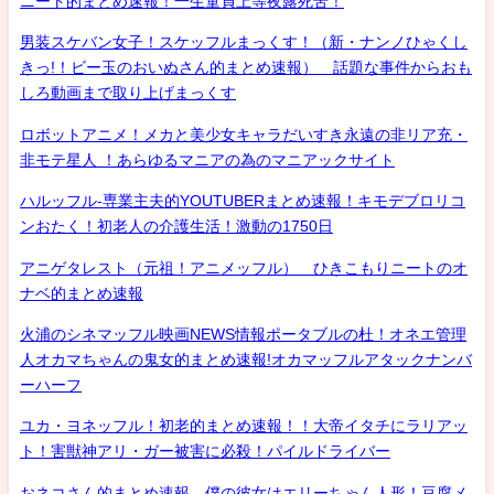
ニート的まとめ速報！一生童貞上等夜露死苦！
男装スケバン女子！スケッフルまっくす！（新・ナンノひゃくし
きっ!！ビー玉のおいぬさん的まとめ速報） 話題な事件からおも
しろ動画まで取り上げまっくす
ロボットアニメ！メカと美少女キャラだいすき永遠の非リア充・
非モテ星人 ！あらゆるマニアの為のマニアックサイト
ハルッフル-専業主夫的YOUTUBERまとめ速報！キモデブロリコ
ンおたく！初老人の介護生活！激動の1750日
アニゲタレスト（元祖！アニメッフル） ひきこもりニートのオ
ナベ的まとめ速報
火浦のシネマッフル映画NEWS情報ポータブルの杜！オネエ管理
人オカマちゃんの鬼女的まとめ速報!オカマッフルアタックナンバ
ーハーフ
ユカ・ヨネッフル！初老的まとめ速報！！大帝イタチにラリアッ
ト！害獣神アリ・ガー被害に必殺！パイルドライバー
おネコさん的まとめ速報 僕の彼女はエリーちゃん人形！豆腐メ