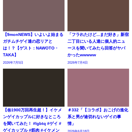
【9monNEWS】いよいよ始まる
「フラれたけど...まだ好き」新宿
ガチムチゲイ達の恋リアと
二丁目にいる人達に個人的ニュ
は！？【ゲスト：NAWOTO・
ースを聞いてみたら回答がヤバ
TAKA】
かったwwwww
2026年7月5日
2026年7月4日
【㊗️1900万回再生超！】イケメ
＃332「【コラボ】おこげの進化
ンゲイカップルに好きなところ
系と男が途切れないゲイの事
を聞いてみた！ #lgbtq #ゲイ #
情」
ゲイカップル #筋肉 #イケメン
2026年6月18日