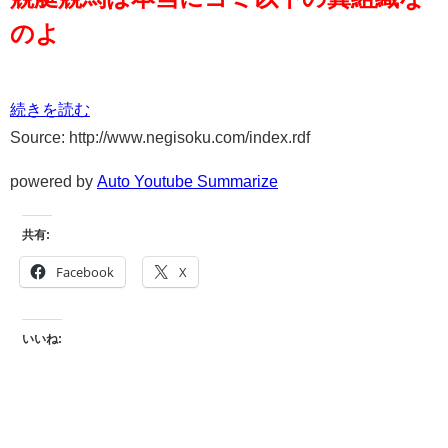
のよ
続きを読む
Source: http://www.negisoku.com/index.rdf
powered by
Auto Youtube Summarize
共有:
Facebook
X
いいね: