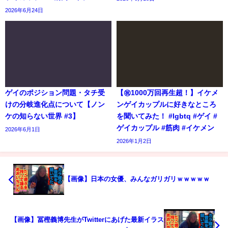
2026年6月24日
ゲイのポジション問題・タチ受
【㊗️1000万回再生超！】イケメ
けの分岐進化点について【ノン
ンゲイカップルに好きなところ
ケの知らない世界 #3】
を聞いてみた！ #lgbtq #ゲイ #
ゲイカップル #筋肉 #イケメン
2026年6月1日
2026年1月2日
【画像】日本の女優、みんなガリガリｗｗｗｗｗ
【画像】冨樫義博先生がTwitterにあげた最新イラス