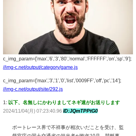
c_img_param=['max','6','3','80','normal','FFFFFF','on','sp','9'];
//img-c.net/output/category/game.js
c_img_param=['max','3','1','0','list','0009FF','off','pc','14'];
//img-c.net/output/site/292.js
1:
以下、名無しにかわりましてネギ速がお送りします
2024/11/04(月) 07:23:40.96
ID:JQmTPPtG0
ボートレース界で不祥事が相次いだことを受け、監
督官庁の国土交通省の担当者が昨年10月、競艇事