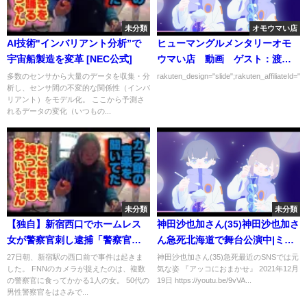
未分類
オモウマい店
AI技術"インバリアント分析”で
ヒューマングルメンタリーオモ
宇宙船製造を変革 [NEC公式]
ウマい店 動画 ゲスト：渡部
篤郎、高橋恭平、やす子 3月14
多数のセンサから大量のデータを収集・分
rakuten_design="slide";rakuten_affiliateId="0
析し、センサ間の不変的な関係性（インバ
日
リアント）をモデル化。 ここから予測さ
れるデータの変化（いつもの...
未分類
未分類
【独自】新宿西口でホームレス
神田沙也加さん(35)神田沙也加さ
女が警察官刺し逮捕「警察官に
ん急死北海道で舞台公演中|ミュ
も食ってかかる有名人」警察官
ージカルで脚光*アナ雪声優母は
27日朝、新宿駅の西口前で事件は起きま
神田沙也加さん(35)急死最近のSNSでは元
した。 FNNのカメラが捉えたのは、複数
気な姿 『アッコにおまかせ』 2021年12月
は一時意識不明に
松田聖子 シューイチ 2021年12
の警察官に食ってかかる1人の女。 50代の
19日 https://youtu.be/9vVA...
月19日
男性警察官をはさみで...