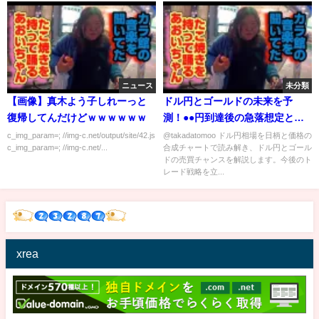
ニュース
未分類
【画像】真木よう子しれーっと
ドル円とゴールドの未来を予
復帰してんだけどｗｗｗｗｗｗ
測！●●円到達後の急落想定とゴ
ールドの大幅上昇シナリオ！ #ド
c_img_param=; //img-c.net/output/site/42.js
@takadatomoo ドル円相場を日柄と価格の
c_img_param=; //img-c.net/...
合成チャートで読み解き、ドル円とゴール
ル円 #ゴールド #FX #投資戦略 #
ドの売買チャンスを解説します。今後のト
売買チャンス #相場予測 #資産運
レード戦略を立...
用 #円高 #円安 #高田資産コンサ
ル
xrea