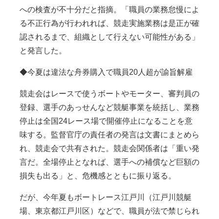
への検査が不十分だと指摘。「職員の業務怠慢によ
る不正行為が行われれば、競走実施業務は是正が確
認されるまで、組織として行えない可能性がある」
と発言した。
◆今夏は違法な舟券購入で職員20人超が諭旨解雇
競走会はレースで使うボートやモーター、審判員の
登録、選手のあっせんなど競艇事業を統括し、業務
停止は全国24レース場で開催停止になることを意
味する。監督官庁の責任者の発言は文書にまとめら
れ、競走会で共有された。競走会関係者は「重い発
言だ。全場停止となれば、選手への補償など巨額の
損失も出る」と、危機感とともに振り返る。
だが、今年夏もボートレース江戸川（江戸川競艇
場、東京都江戸川区）などで、職員が法で禁じられ