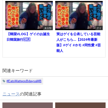
未分類
ゲイ
【韓国VLOG】ゲイのお誕生
実はゲイを公表している芸能
日韓国旅行🇰🇷
人がこちら...【2024年最新
版】#ゲイ #ホモ #同性愛 #芸
能人
関連キーワード
#EatsMatteosBdaysaMB
ニュース
の関連記事