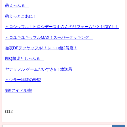
萌えっふる！
萌えっとこあに！
ヒロシッフル！ヒロシデース山さんのリフォームひとりDIY！！
ヒロユキユキッフルMAX！スーパークッキング！
徹夜DEテツヤッフル!！レトロ館2号店！
剛Q超児ともっふる！
ヤナッフル ゲームだいすき6！放送局
ヒウラー総統の野望
魁!!アイドル塾!
t112