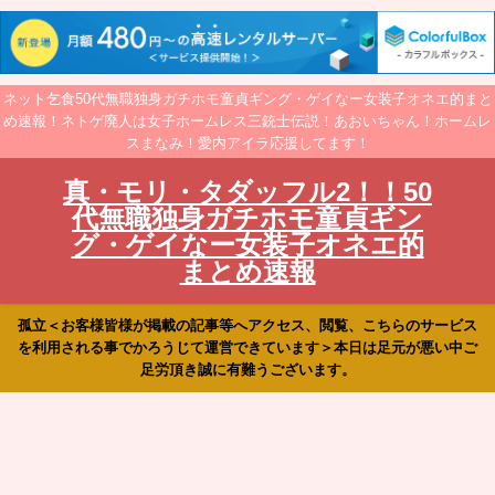
ネット乞食50代無職独身ガチホモ童貞ギング・ゲイなー女装子オネエ的まと
め速報！ネトゲ廃人は女子ホームレス三銃士伝説！あおいちゃん！ホームレ
スまなみ！愛内アイラ応援してます！
真・モリ・タダッフル2！！50
代無職独身ガチホモ童貞ギン
グ・ゲイなー女装子オネエ的
まとめ速報
孤立＜お客様皆様が掲載の記事等へアクセス、閲覧、こちらのサービス
を利用される事でかろうじて運営できています＞本日は足元が悪い中ご
足労頂き誠に有難うございます。