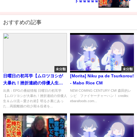
トｗｗｗｗｗ
おすすめの記事
未分類
未分類
日曜日の初耳学【ムロツヨシが
[Morita] Niku pa de Tsurkorou!
大暴れ！挫折連続の俳優人生＆
- Mabo Rice CM
ムロ流～愛され術】[字] …の番
出典：EPGの番組情報 日曜日の初耳学
NEW COMING CENTURY CM! 森田的レ
【ムロツヨシが大暴れ！挫折連続の俳優人
シピ ファイヤーチャーハン！ credits:
組内容解析まとめ
生＆ムロ流～愛され術】明るさ裏にあっ
ebarafoods.com...
た…両親離婚の幼少期＆役者を...