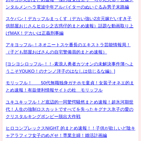
ンタルメンヘラ電波中年アルバイターのぬいぐるみ男子末路編
スケバン！デカッフルまっくす（デカい強い2次元嫁だいすき子
供部屋おじさんヒロシ之古惑仔的まとめ速報）話題な動画取り上
げMAX！デカいは正義刑事編
アキヨッフル-！ネオニートスケ番長のエキストラ芸能情報局！
（子ども部屋おばさんの自宅警備員的まとめ速報）
[ヨシヨシロッフル-！！-素浪人勇者カツオンの未解決事件簿へよ
うこそYOUKO！のナンノ洋子のはなしは信じるな編）]
モリッフル！ 50代無職独身ガチホモ童貞！女装子オネエ的ま
とめ速報！有益便利情報サイトの杜 モリッフル
ユキユキッフル！ど底辺的一同驚愕騒然まとめ速報！超氷河期世
代！人生の強制ロスカットですべてを失ったキグナス氷子の愛の
クリスタルキングボンビー脱出大作戦
ヒロコンプレックスNIGHT 的まとめ速報！！子供が欲しいど陰キ
ャアラフィフ女子のめざせ！専業主婦！婚活計画編