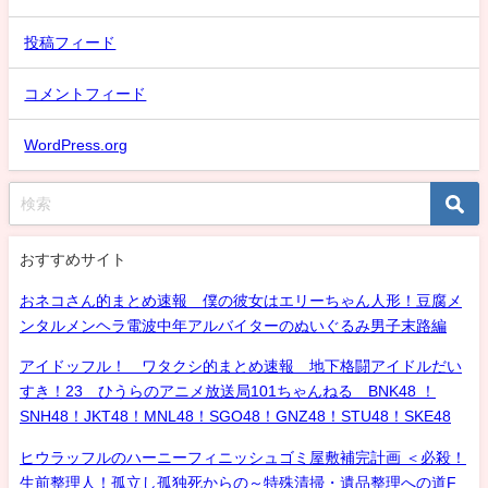
投稿フィード
コメントフィード
WordPress.org
おすすめサイト
おネコさん的まとめ速報 僕の彼女はエリーちゃん人形！豆腐メ
ンタルメンヘラ電波中年アルバイターのぬいぐるみ男子末路編
アイドッフル！ ワタクシ的まとめ速報 地下格闘アイドルだい
すき！23 ひうらのアニメ放送局101ちゃんねる BNK48 ！
SNH48！JKT48！MNL48！SGO48！GNZ48！STU48！SKE48
ヒウラッフルのハーニーフィニッシュゴミ屋敷補完計画 ＜必殺！
生前整理人！孤立し孤独死からの～特殊清掃・遺品整理への道F