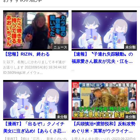
ニュース
未分類
【悲報】RIZIN、終わる
【速報】〝子連れ失踪騒動〟の
福原愛さん親友が元夫・江を猛
1: 以下、名無しにかわりましてネギ速が
お送りします 2022/09/14(水) 16:34:44.92
批判「うそを流す」「無事に帰
...
ID:S60NntgLM メイウェ...
国を報告」
未分類
未分類
【漫画T】「出るぞ!」クノイチ
【兵頭慎治×渡部悦和】反転攻勢
美女に注ぎ込め!【あらくさ忍法
めぐり米・英軍がウクライナ軍
帖 3話】｜夜のヤンアニ！
と「作戦会議」新たな戦略・戦
【漫画T】【時は「江呂」、新米くのいち
1:廃人さん＠お腹いっぱい2023.09.22(Fri)