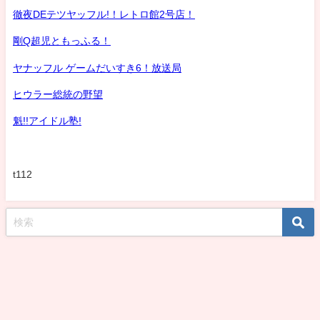
徹夜DEテツヤッフル!！レトロ館2号店！
剛Q超児ともっふる！
ヤナッフル ゲームだいすき6！放送局
ヒウラー総統の野望
魁!!アイドル塾!
t112