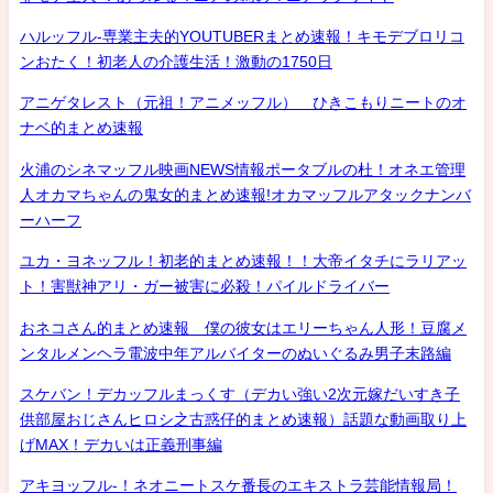
ハルッフル-専業主夫的YOUTUBERまとめ速報！キモデブロリコ
ンおたく！初老人の介護生活！激動の1750日
アニゲタレスト（元祖！アニメッフル） ひきこもりニートのオ
ナベ的まとめ速報
火浦のシネマッフル映画NEWS情報ポータブルの杜！オネエ管理
人オカマちゃんの鬼女的まとめ速報!オカマッフルアタックナンバ
ーハーフ
ユカ・ヨネッフル！初老的まとめ速報！！大帝イタチにラリアッ
ト！害獣神アリ・ガー被害に必殺！パイルドライバー
おネコさん的まとめ速報 僕の彼女はエリーちゃん人形！豆腐メ
ンタルメンヘラ電波中年アルバイターのぬいぐるみ男子末路編
スケバン！デカッフルまっくす（デカい強い2次元嫁だいすき子
供部屋おじさんヒロシ之古惑仔的まとめ速報）話題な動画取り上
げMAX！デカいは正義刑事編
アキヨッフル-！ネオニートスケ番長のエキストラ芸能情報局！