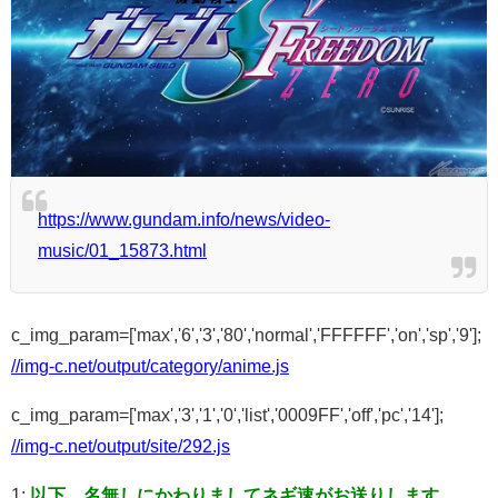
https://www.gundam.info/news/video-
music/01_15873.html
c_img_param=['max','6','3','80','normal','FFFFFF','on','sp','9'];
//img-c.net/output/category/anime.js
c_img_param=['max','3','1','0','list','0009FF','off','pc','14'];
//img-c.net/output/site/292.js
1:
以下、名無しにかわりましてネギ速がお送りします