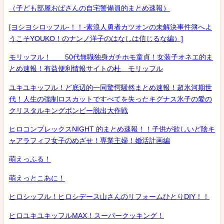
（子ども部屋おばさんの自宅警備員的まとめ速報）
[ヨシヨシロッフル-！！-素浪人勇者カツオンの未解決事件簿へよ
うこそYOUKO！のナンノ洋子のはなしは信じるな編）]
モリッフル！ 50代無職独身ガチホモ童貞！女装子オネエ的ま
とめ速報！有益便利情報サイトの杜 モリッフル
ユキユキッフル！ど底辺的一同驚愕騒然まとめ速報！超氷河期世
代！人生の強制ロスカットですべてを失ったキグナス氷子の愛の
クリスタルキングボンビー脱出大作戦
ヒロコンプレックスNIGHT 的まとめ速報！！子供が欲しいど陰キ
ャアラフィフ女子のめざせ！専業主婦！婚活計画編
萌えっふる！
萌えっとこあに！
ヒロシッフル！ヒロシデース山さんのリフォームひとりDIY！！
ヒロユキユキッフルMAX！スーパークッキング！