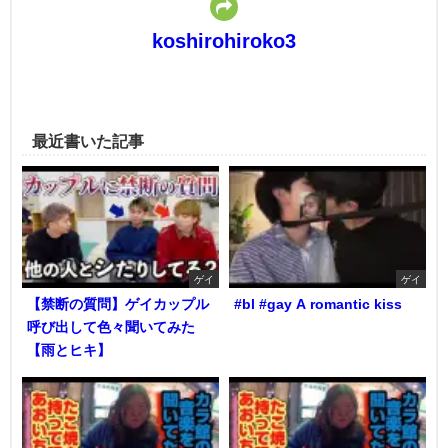
koshirohiroko3
最近書いた記事
ゲイ
ゲイ
【禁断の質問】ゲイカップル
#bl #gay A romantic kiss
呼び出して色々聞いてみた
【雨とヒキ】