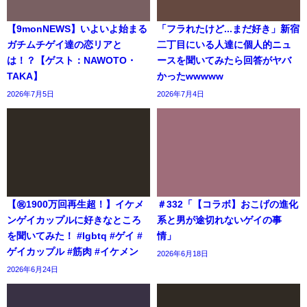
【9monNEWS】いよいよ始まる
「フラれたけど...まだ好き」新宿
ガチムチゲイ達の恋リアと
二丁目にいる人達に個人的ニュ
は！？【ゲスト：NAWOTO・
ースを聞いてみたら回答がヤバ
TAKA】
かったwwwww
2026年7月5日
2026年7月4日
【㊗️1900万回再生超！】イケメ
＃332「【コラボ】おこげの進化
ンゲイカップルに好きなところ
系と男が途切れないゲイの事
を聞いてみた！ #lgbtq #ゲイ #
情」
ゲイカップル #筋肉 #イケメン
2026年6月18日
2026年6月24日