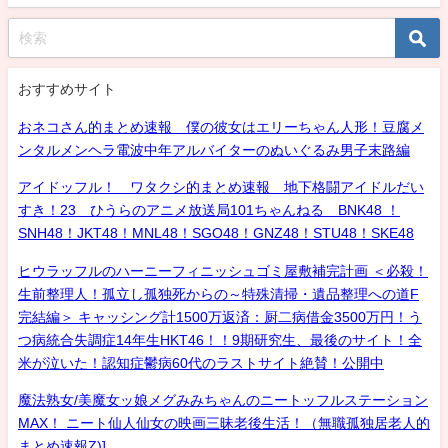
おすすめサイト
おネコさん的まとめ速報 僕の彼女はエリーちゃん人形！豆腐メ
ンタルメンヘラ電波中年アルバイターのぬいぐるみ男子末路編
アイドッフル！ ワタクシ的まとめ速報 地下格闘アイドルだい
すき！23 ひうらのアニメ放送局101ちゃんねる BNK48 ！
SNH48！JKT48！MNL48！SGO48！GNZ48！STU48！SKE48
ヒウラッフルのハーニーフィニッシュゴミ屋敷補完計画 ＜必殺！
生前整理人！孤立し孤独死からの～特殊清掃・遺品整理への道F
完結編＞ キャッシング計1500万返済：厨二病借金3500万円！う
つ病統合失調症14年生HKT46！！9期研究生、最後のサイト！全
米が泣いた！認知症鬱病60代のラストサイト絶賛！公開中
魔法熟女/美魔女ッ娘メグみみちゃんのニートッフルステーション
MAX！ ニート仙人仙女の映画三昧老後生活！（無職孤独居老人的
まとめ速報Z)]