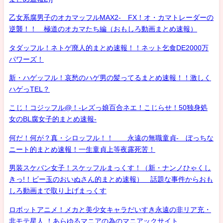
乙女系腐男子のオカマッフルMAX2- FX！オ・カマトレーダーの
逆襲！！ 極道のオカマたち編（おもしろ動画まとめ速報）
タダッフル！ネトゲ廃人的まとめ速報！！ネット乞食DE2000万
パワーズ！
新・ハゲッフル！哀愁のハゲ男の髪ってるまとめ速報！！激しく
ハゲっTEL？
こじ！コジッフル@！-レズっ娘百合ネエ！こじらせ！50独身処
女のBL腐女子的まとめ速報-
何だ！何が？真・シロッフル！！ 永遠の無職童貞- ぼっちな
ニート的まとめ速報！一生童貞上等夜露死苦！
男装スケバン女子！スケッフルまっくす！（新・ナンノひゃくし
きっ!！ビー玉のおいぬさん的まとめ速報） 話題な事件からおも
しろ動画まで取り上げまっくす
ロボットアニメ！メカと美少女キャラだいすき永遠の非リア充・
非モテ星人 ！あらゆるマニアの為のマニアックサイト