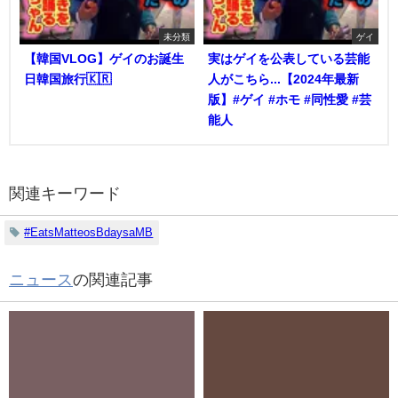
未分類
ゲイ
【韓国VLOG】ゲイのお誕生
実はゲイを公表している芸能
日韓国旅行🇰🇷
人がこちら...【2024年最新
版】#ゲイ #ホモ #同性愛 #芸
能人
関連キーワード
#EatsMatteosBdaysaMB
ニュース
の関連記事