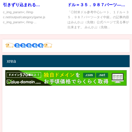
引きずり込まれる…
ドル＝３５．９８７バーツ―タ
イ中銀
c_img_param=; //img-
「◎対米ドル参考中心レート、１ドル＝３
c.net/output/category/game.js
５．９８７バーツ―タイ中銀」の記事内容
c_img_param=; //img-...
はみんかぶ（先物）公式ページで見る事が
出来ます。 みんかぶ（先物...
xrea