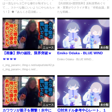
は一流ながらエ◯チな修行が恥ずかしく
【兵頭慎治×渡部悦和】反転攻勢めぐり
術で意見対立も“支援国の圧
て…。スケベな敵にいいようにやられちゃ
米・英軍がウクライナ軍と「作戦会議」新
力”米国の本音【深層ＮＥＷＳ】
う！】 ◆『あらくさ忍法帖』...
たな戦略...
ニュース
未分類
【画像】卵の値段、限界突破ｗ
Emiko Odaka - BLUE WIND
ｗｗｗｗ
Emiko Odaka - BLUE WIND...
c_img_param=; //img-c.net/output/site/42.js
c_img_param=; //img-c.net/...
ニュース
未分類
カワウソが親子を襲撃！水中に
◎対米ドル参考中心レート、１