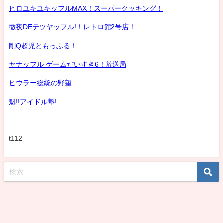
ヒロユキユキッフルMAX！スーパークッキング！
徹夜DEテツヤッフル!！レトロ館2号店！
剛Q超児ともっふる！
ヤナッフル ゲームだいすき6！放送局
ヒウラー総統の野望
魁!!アイドル塾!
t112