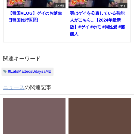
未分類
ゲイ
【韓国VLOG】ゲイのお誕生
実はゲイを公表している芸能
日韓国旅行🇰🇷
人がこちら...【2024年最新
版】#ゲイ #ホモ #同性愛 #芸
能人
関連キーワード
#EatsMatteosBdaysaMB
ニュース
の関連記事