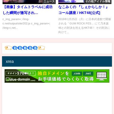
ニュース
その他アイドル情報
【画像】タイムトラベルに成功
なこみくの 『しぇからしか！』
した瞬間が激写され
コール講座 / HKT48[公式]
る！！！！！
c_img_param=; //img-
2016年1月25日（月）に日本武道館で開催
c.net/output/site/202.js c_img_param=;
される「GUM ROCK FES.」にて乃木坂
//img-c.net...
46との対決を控えるHKT48！ その対決に
向けて...
xrea