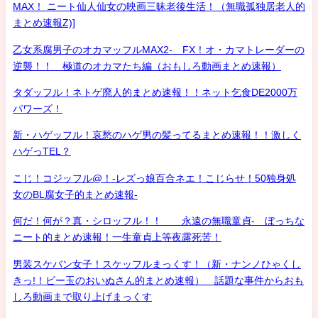
MAX！ ニート仙人仙女の映画三昧老後生活！（無職孤独居老人的
まとめ速報Z)]
乙女系腐男子のオカマッフルMAX2- FX！オ・カマトレーダーの
逆襲！！ 極道のオカマたち編（おもしろ動画まとめ速報）
タダッフル！ネトゲ廃人的まとめ速報！！ネット乞食DE2000万
パワーズ！
新・ハゲッフル！哀愁のハゲ男の髪ってるまとめ速報！！激しく
ハゲっTEL？
こじ！コジッフル@！-レズっ娘百合ネエ！こじらせ！50独身処
女のBL腐女子的まとめ速報-
何だ！何が？真・シロッフル！！ 永遠の無職童貞- ぼっちな
ニート的まとめ速報！一生童貞上等夜露死苦！
男装スケバン女子！スケッフルまっくす！（新・ナンノひゃくし
きっ!！ビー玉のおいぬさん的まとめ速報） 話題な事件からおも
しろ動画まで取り上げまっくす