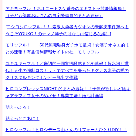
アキヨッフル-！ネオニートスケ番長のエキストラ芸能情報局！
（子ども部屋おばさんの自宅警備員的まとめ速報）
[ヨシヨシロッフル-！！-素浪人勇者カツオンの未解決事件簿へよ
うこそYOUKO！のナンノ洋子のはなしは信じるな編）]
モリッフル！ 50代無職独身ガチホモ童貞！女装子オネエ的ま
とめ速報！有益便利情報サイトの杜 モリッフル
ユキユキッフル！ど底辺的一同驚愕騒然まとめ速報！超氷河期世
代！人生の強制ロスカットですべてを失ったキグナス氷子の愛の
クリスタルキングボンビー脱出大作戦
ヒロコンプレックスNIGHT 的まとめ速報！！子供が欲しいど陰キ
ャアラフィフ女子のめざせ！専業主婦！婚活計画編
萌えっふる！
萌えっとこあに！
ヒロシッフル！ヒロシデース山さんのリフォームひとりDIY！！