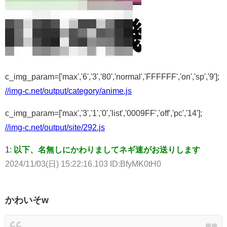
c_img_param=['max','6','3','80','normal','FFFFFF','on','sp','9'];
//img-c.net/output/category/anime.js
c_img_param=['max','3','1','0','list','0009FF','off','pc','14'];
//img-c.net/output/site/292.js
1:
以下、名無しにかわりましてネギ速がお送りします
2024/11/03(日) 15:22:16.103 ID:BfyMK0tH0
かわいそw