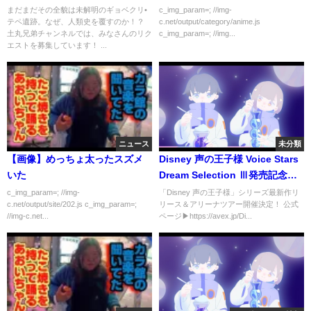
まだまだその全貌は未解明のギョベクリ•
c_img_param=; //img-
テペ遺跡。なぜ、人類史を覆すのか！？
c.net/output/category/anime.js
土丸兄弟チャンネルでは、みなさんのリク
c_img_param=; //img...
エストを募集しています！ ...
ニュース
未分類
【画像】めっちょ太ったスズメ
Disney 声の王子様 Voice Stars
いた
Dream Selection Ⅲ発売記念／
スペシャルメッセージ #8 仲田博
c_img_param=; //img-
「Disney 声の王子様」シリーズ最新作リ
c.net/output/site/202.js c_img_param=;
リース＆アリーナツアー開催決定！ 公式
喜｜最新作CD発売中！
//img-c.net...
ページ▶https://avex.jp/Di...