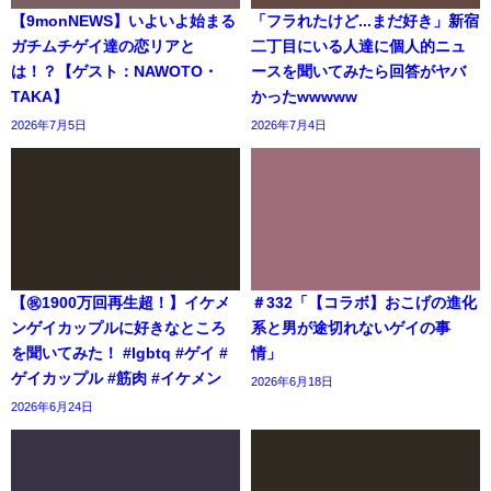
【9monNEWS】いよいよ始まる
「フラれたけど...まだ好き」新宿
ガチムチゲイ達の恋リアと
二丁目にいる人達に個人的ニュ
は！？【ゲスト：NAWOTO・
ースを聞いてみたら回答がヤバ
TAKA】
かったwwwww
2026年7月5日
2026年7月4日
【㊗️1900万回再生超！】イケメ
＃332「【コラボ】おこげの進化
ンゲイカップルに好きなところ
系と男が途切れないゲイの事
を聞いてみた！ #lgbtq #ゲイ #
情」
ゲイカップル #筋肉 #イケメン
2026年6月18日
2026年6月24日