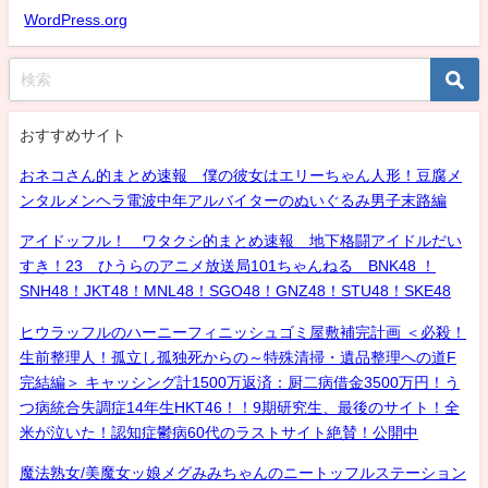
WordPress.org
おすすめサイト
おネコさん的まとめ速報 僕の彼女はエリーちゃん人形！豆腐メ
ンタルメンヘラ電波中年アルバイターのぬいぐるみ男子末路編
アイドッフル！ ワタクシ的まとめ速報 地下格闘アイドルだい
すき！23 ひうらのアニメ放送局101ちゃんねる BNK48 ！
SNH48！JKT48！MNL48！SGO48！GNZ48！STU48！SKE48
ヒウラッフルのハーニーフィニッシュゴミ屋敷補完計画 ＜必殺！
生前整理人！孤立し孤独死からの～特殊清掃・遺品整理への道F
完結編＞ キャッシング計1500万返済：厨二病借金3500万円！う
つ病統合失調症14年生HKT46！！9期研究生、最後のサイト！全
米が泣いた！認知症鬱病60代のラストサイト絶賛！公開中
魔法熟女/美魔女ッ娘メグみみちゃんのニートッフルステーション