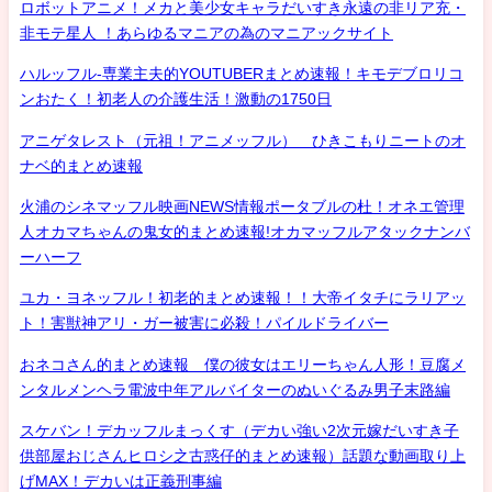
ロボットアニメ！メカと美少女キャラだいすき永遠の非リア充・
非モテ星人 ！あらゆるマニアの為のマニアックサイト
ハルッフル-専業主夫的YOUTUBERまとめ速報！キモデブロリコ
ンおたく！初老人の介護生活！激動の1750日
アニゲタレスト（元祖！アニメッフル） ひきこもりニートのオ
ナベ的まとめ速報
火浦のシネマッフル映画NEWS情報ポータブルの杜！オネエ管理
人オカマちゃんの鬼女的まとめ速報!オカマッフルアタックナンバ
ーハーフ
ユカ・ヨネッフル！初老的まとめ速報！！大帝イタチにラリアッ
ト！害獣神アリ・ガー被害に必殺！パイルドライバー
おネコさん的まとめ速報 僕の彼女はエリーちゃん人形！豆腐メ
ンタルメンヘラ電波中年アルバイターのぬいぐるみ男子末路編
スケバン！デカッフルまっくす（デカい強い2次元嫁だいすき子
供部屋おじさんヒロシ之古惑仔的まとめ速報）話題な動画取り上
げMAX！デカいは正義刑事編