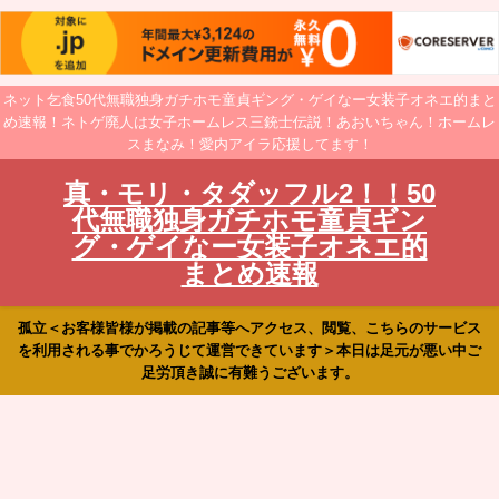
ネット乞食50代無職独身ガチホモ童貞ギング・ゲイなー女装子オネエ的まと
め速報！ネトゲ廃人は女子ホームレス三銃士伝説！あおいちゃん！ホームレ
スまなみ！愛内アイラ応援してます！
真・モリ・タダッフル2！！50
代無職独身ガチホモ童貞ギン
グ・ゲイなー女装子オネエ的
まとめ速報
孤立＜お客様皆様が掲載の記事等へアクセス、閲覧、こちらのサービス
を利用される事でかろうじて運営できています＞本日は足元が悪い中ご
足労頂き誠に有難うございます。