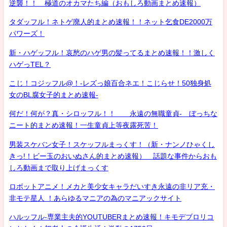
逆襲！！ 極道のオカマたち編（おもしろ動画まとめ速報）
タダッフル！ネトゲ廃人的まとめ速報！！ネット乞食DE2000万
パワーズ！
新・ハゲッフル！哀愁のハゲ男の髪ってるまとめ速報！！激しく
ハゲっTEL？
こじ！コジッフル@！-レズっ娘百合ネエ！こじらせ！50独身処
女のBL腐女子的まとめ速報-
何だ！何が？真・シロッフル！！ 永遠の無職童貞- ぼっちな
ニート的まとめ速報！一生童貞上等夜露死苦！
男装スケバン女子！スケッフルまっくす！（新・ナンノひゃくし
きっ!！ビー玉のおいぬさん的まとめ速報） 話題な事件からおも
しろ動画まで取り上げまっくす
ロボットアニメ！メカと美少女キャラだいすき永遠の非リア充・
非モテ星人 ！あらゆるマニアの為のマニアックサイト
ハルッフル-専業主夫的YOUTUBERまとめ速報！キモデブロリコ