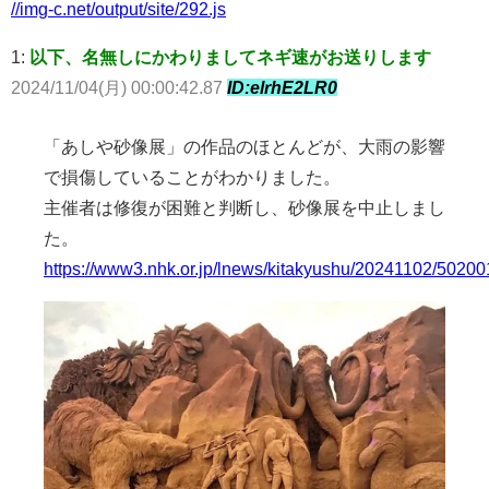
//img-c.net/output/site/292.js
1:
以下、名無しにかわりましてネギ速がお送りします
2024/11/04(月) 00:00:42.87
ID:elrhE2LR0
「あしや砂像展」の作品のほとんどが、大雨の影響
で損傷していることがわかりました。
主催者は修復が困難と判断し、砂像展を中止しまし
た。
https://www3.nhk.or.jp/lnews/kitakyushu/20241102/5020