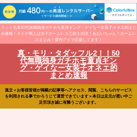
ネット乞食50代無職独身ガチホモ童貞ギング・ゲイなー女装子オネエ的まと
め速報！ネトゲ廃人は女子ホームレス三銃士伝説！あおいちゃん！ホームレ
スまなみ！愛内アイラ応援してます！
真・モリ・タダッフル2！！50
代無職独身ガチホモ童貞ギン
グ・ゲイなー女装子オネエ的
まとめ速報
孤立＜お客様皆様が掲載の記事等へアクセス、閲覧、こちらのサービス
を利用される事でかろうじて運営できています＞本日は足元が悪い中ご
足労頂き誠に有難うございます。