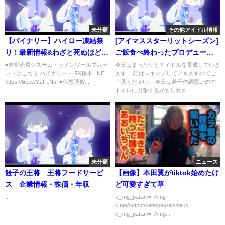
未分類
その他アイドル情報
【バイナリー】ハイロー凍結祭
[アイマススターリットシーズン]
り！最新情報&わざと死ぬほど勝
ご飯食べ終わったプロデューサ
って生贄になってみた
ー（P）アイドル育成頑張りま
■自動売買システム・サインツールプレゼ
今日はまったりとアイドルを育成していき
ントはこちら バイナリー・ FX桜木LINE
ます！ 話はスキップしていきますのでご
す！#4
https://lin.ee/YZFLNaf ■仮想通貨...
了承ください。 今日は若干体調悪いので
トイレに出張するかもしれま...
未分類
ニュース
餃子の王将 王将フードサービ
【画像】本田翼がtiktok始めたけ
ス 企業情報・株価・年収
ど可愛すぎて草
...
c_img_param=; //img-
c.net/output/category/anime.js
c_img_param=; //img...