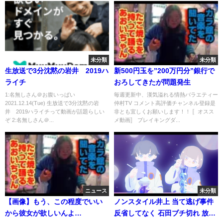
未分類
未分類
生放送で3分沈黙の岩井 2019ハ
新500円玉を”200万円分”銀行で
ライチ
おろしてきたが問題発生
1:名無しさん＠お腹いっぱい
毎週更新中、漢気溢れる情熱バラエティー
2021.12.14(Tue) 生放送で3分沈黙の岩
仲村TV コメント高評価チャンネル登録是
井 2019ハライチって動画が話題らしい
非とも宜しくお願いします！！ 〚オスス
ぞ 2:名無しさん＠...
メ動画〛 ブレイキングダ...
ニュース
未分類
【画像】もう、この程度でいい
ノンスタイル井上 当て逃げ事件
から彼女が欲しいんよ…
反省してなく 石田ブチ切れ 放送