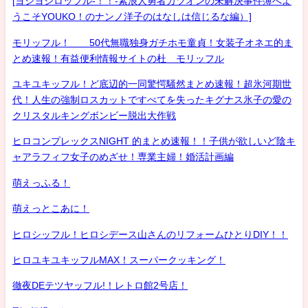
[ヨシヨシロッフル-！！-素浪人勇者カツオンの未解決事件簿へよ
うこそYOUKO！のナンノ洋子のはなしは信じるな編）]
モリッフル！ 50代無職独身ガチホモ童貞！女装子オネエ的ま
とめ速報！有益便利情報サイトの杜 モリッフル
ユキユキッフル！ど底辺的一同驚愕騒然まとめ速報！超氷河期世
代！人生の強制ロスカットですべてを失ったキグナス氷子の愛の
クリスタルキングボンビー脱出大作戦
ヒロコンプレックスNIGHT 的まとめ速報！！子供が欲しいど陰キ
ャアラフィフ女子のめざせ！専業主婦！婚活計画編
萌えっふる！
萌えっとこあに！
ヒロシッフル！ヒロシデース山さんのリフォームひとりDIY！！
ヒロユキユキッフルMAX！スーパークッキング！
徹夜DEテツヤッフル!！レトロ館2号店！