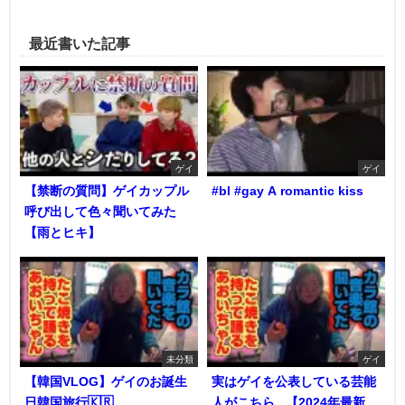
最近書いた記事
ゲイ
ゲイ
【禁断の質問】ゲイカップル
#bl #gay A romantic kiss
呼び出して色々聞いてみた
【雨とヒキ】
未分類
ゲイ
【韓国VLOG】ゲイのお誕生
実はゲイを公表している芸能
日韓国旅行🇰🇷
人がこちら...【2024年最新