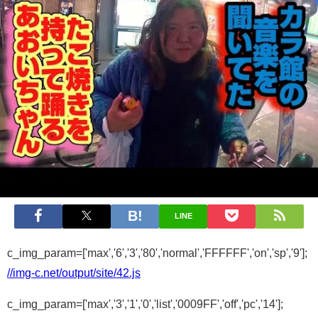
LINE
c_img_param=['max','6','3','80','normal','FFFFFF','on','sp','9'];
//img-c.net/output/site/42.js
c_img_param=['max','3','1','0','list','0009FF','off','pc','14'];