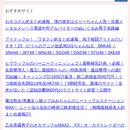
おすすめサイト
おネコさん的まとめ速報 僕の彼女はエリーちゃん人形！豆腐メ
ンタルメンヘラ電波中年アルバイターのぬいぐるみ男子末路編
アイドッフル！ ワタクシ的まとめ速報 地下格闘アイドルだい
すき！23 ひうらのアニメ放送局101ちゃんねる BNK48 ！
SNH48！JKT48！MNL48！SGO48！GNZ48！STU48！SKE48
ヒウラッフルのハーニーフィニッシュゴミ屋敷補完計画 ＜必殺！
生前整理人！孤立し孤独死からの～特殊清掃・遺品整理への道F
完結編＞ キャッシング計1500万返済：厨二病借金3500万円！う
つ病統合失調症14年生HKT46！！9期研究生、最後のサイト！全
米が泣いた！認知症鬱病60代のラストサイト絶賛！公開中
魔法熟女/美魔女ッ娘メグみみちゃんのニートッフルステーション
MAX！ ニート仙人仙女の映画三昧老後生活！（無職孤独居老人的
まとめ速報Z)]
乙女系腐男子のオカマッフルMAX2- FX！オ・カマトレーダーの