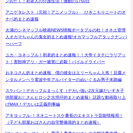
ンおたく！初老人の介護生活！激動の1750日
アニゲタレスト（元祖！アニメッフル） ひきこもりニートのオ
ナベ的まとめ速報
火浦のシネマッフル映画NEWS情報ポータブルの杜！オネエ管理
人オカマちゃんの鬼女的まとめ速報!オカマッフルアタックナンバ
ーハーフ
ユカ・ヨネッフル！初老的まとめ速報！！大帝イタチにラリアッ
ト！害獣神アリ・ガー被害に必殺！パイルドライバー
おネコさん的まとめ速報 僕の彼女はエリーちゃん人形！豆腐メ
ンタルメンヘラ電波中年アルバイターのぬいぐるみ男子末路編
スケバン！デカッフルまっくす（デカい強い2次元嫁だいすき子
供部屋おじさんヒロシ之古惑仔的まとめ速報）話題な動画取り上
げMAX！デカいは正義刑事編
アキヨッフル-！ネオニートスケ番長のエキストラ芸能情報局！
（子ども部屋おばさんの自宅警備員的まとめ速報）