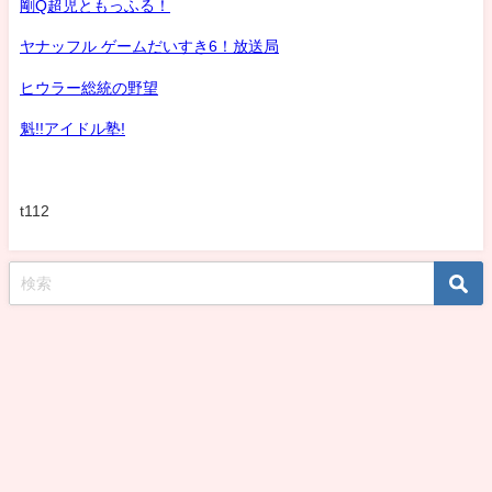
剛Q超児ともっふる！
ヤナッフル ゲームだいすき6！放送局
ヒウラー総統の野望
魁!!アイドル塾!
t112