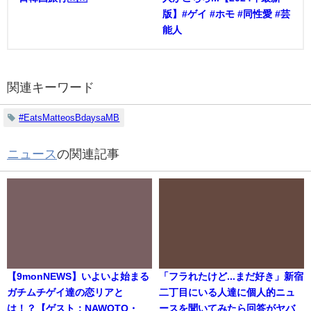
版】#ゲイ #ホモ #同性愛 #芸
能人
関連キーワード
#EatsMatteosBdaysaMB
ニュース
の関連記事
【9monNEWS】いよいよ始まる
「フラれたけど...まだ好き」新宿
ガチムチゲイ達の恋リアと
二丁目にいる人達に個人的ニュ
は！？【ゲスト：NAWOTO・
ースを聞いてみたら回答がヤバ