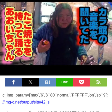
LINE
c_img_param=['max','6','3','80','normal','FFFFFF','on','sp','9'];
//img-c.net/output/site/42.js