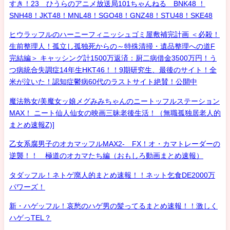
すき！23 ひうらのアニメ放送局101ちゃんねる BNK48 ！
SNH48！JKT48！MNL48！SGO48！GNZ48！STU48！SKE48
ヒウラッフルのハーニーフィニッシュゴミ屋敷補完計画 ＜必殺！
生前整理人！孤立し孤独死からの～特殊清掃・遺品整理への道F
完結編＞ キャッシング計1500万返済：厨二病借金3500万円！う
つ病統合失調症14年生HKT46！！9期研究生、最後のサイト！全
米が泣いた！認知症鬱病60代のラストサイト絶賛！公開中
魔法熟女/美魔女ッ娘メグみみちゃんのニートッフルステーション
MAX！ ニート仙人仙女の映画三昧老後生活！（無職孤独居老人的
まとめ速報Z)]
乙女系腐男子のオカマッフルMAX2- FX！オ・カマトレーダーの
逆襲！！ 極道のオカマたち編（おもしろ動画まとめ速報）
タダッフル！ネトゲ廃人的まとめ速報！！ネット乞食DE2000万
パワーズ！
新・ハゲッフル！哀愁のハゲ男の髪ってるまとめ速報！！激しく
ハゲっTEL？