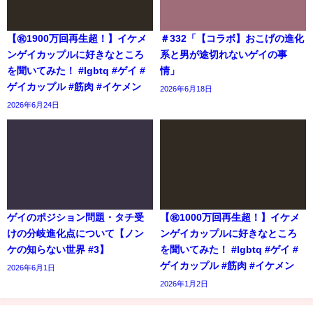
【㊗️1900万回再生超！】イケメ
＃332「【コラボ】おこげの進化
ンゲイカップルに好きなところ
系と男が途切れないゲイの事
を聞いてみた！ #lgbtq #ゲイ #
情」
ゲイカップル #筋肉 #イケメン
2026年6月18日
2026年6月24日
ゲイのポジション問題・タチ受
【㊗️1000万回再生超！】イケメ
けの分岐進化点について【ノン
ンゲイカップルに好きなところ
ケの知らない世界 #3】
を聞いてみた！ #lgbtq #ゲイ #
ゲイカップル #筋肉 #イケメン
2026年6月1日
2026年1月2日