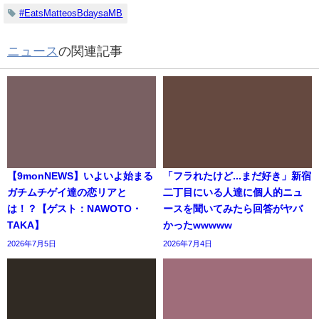
#EatsMatteosBdaysaMB
ニュース
の関連記事
【9monNEWS】いよいよ始まる
「フラれたけど...まだ好き」新宿
ガチムチゲイ達の恋リアと
二丁目にいる人達に個人的ニュ
は！？【ゲスト：NAWOTO・
ースを聞いてみたら回答がヤバ
TAKA】
かったwwwww
2026年7月5日
2026年7月4日