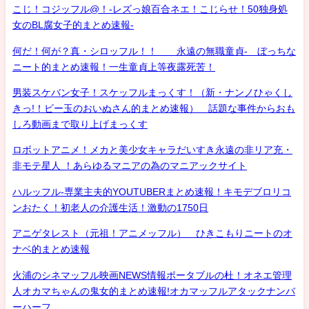
こじ！コジッフル@！-レズっ娘百合ネエ！こじらせ！50独身処
女のBL腐女子的まとめ速報-
何だ！何が？真・シロッフル！！ 永遠の無職童貞- ぼっちな
ニート的まとめ速報！一生童貞上等夜露死苦！
男装スケバン女子！スケッフルまっくす！（新・ナンノひゃくし
きっ!！ビー玉のおいぬさん的まとめ速報） 話題な事件からおも
しろ動画まで取り上げまっくす
ロボットアニメ！メカと美少女キャラだいすき永遠の非リア充・
非モテ星人 ！あらゆるマニアの為のマニアックサイト
ハルッフル-専業主夫的YOUTUBERまとめ速報！キモデブロリコ
ンおたく！初老人の介護生活！激動の1750日
アニゲタレスト（元祖！アニメッフル） ひきこもりニートのオ
ナベ的まとめ速報
火浦のシネマッフル映画NEWS情報ポータブルの杜！オネエ管理
人オカマちゃんの鬼女的まとめ速報!オカマッフルアタックナンバ
ーハーフ