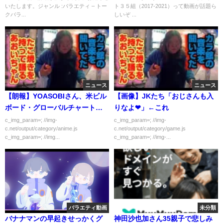
いたします。ジャンル :バラエティ – トー
ト３５組（2017-2021）って動画が話題ら
クバラ...
しいぞ ...
ニュース
ニュース
【朗報】YOASOBIさん、米ビル
【画像】JKたち「おじさんも入
ボード・グローバルチャートで
りなよ❤」←これ
うっかり1位を獲ってしまう
c_img_param=; //img-
c_img_param=; //img-
c.net/output/category/anime.js
c.net/output/category/game.js
c_img_param=; //img...
c_img_param=; //img-...
バラエティ動画
未分類
バナナマンの早起きせっかくグ
神田沙也加さん35親子で悲しみ