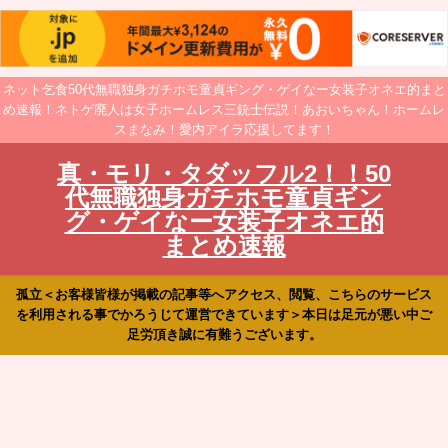
ネット乞食50代無職独身ガチホモ童貞ギング・ゲイなー女装子オネエ的まと
め速報！ネトゲ廃人は女子ホームレス三銃士伝説！あおいちゃん！ホームレ
スまなみ！愛内アイラ応援してます！
真・モリ・タダッフル2！！50
代無職独身ガチホモ童貞ギン
グ・ゲイなー女装子オネエ的
まとめ速報
孤立＜お客様皆様が掲載の記事等へアクセス、閲覧、こちらのサービス
を利用される事でかろうじて運営できています＞本日は足元が悪い中ご
足労頂き誠に有難うございます。