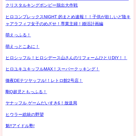
クリスタルキングボンビー脱出大作戦
ヒロコンプレックスNIGHT 的まとめ速報！！子供が欲しいど陰キ
ャアラフィフ女子のめざせ！専業主婦！婚活計画編
萌えっふる！
萌えっとこあに！
ヒロシッフル！ヒロシデース山さんのリフォームひとりDIY！！
ヒロユキユキッフルMAX！スーパークッキング！
徹夜DEテツヤッフル!！レトロ館2号店！
剛Q超児ともっふる！
ヤナッフル ゲームだいすき6！放送局
ヒウラー総統の野望
魁!!アイドル塾!