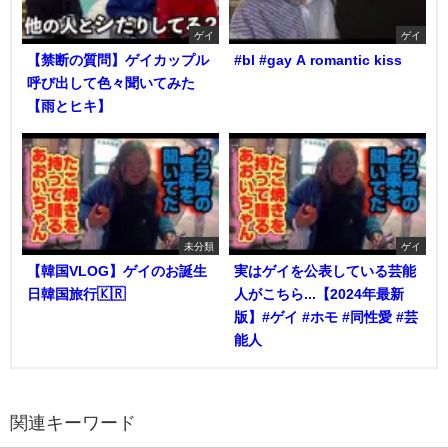
ゲイ
ゲイ
【禁断の質問】ゲイカップル
#bl #gay A romantic kiss
呼び出して色々聞いてみた
【雨とヒキ】
未分類
ゲイ
【韓国VLOG】ゲイのお誕生
実はゲイを公表している芸能
日韓国旅行🇰🇷
人がこちら...【2024年最新
版】#ゲイ #ホモ #同性愛 #芸
能人
関連キーワード