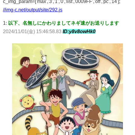
c_img_param=['max','3','1','0','list','0009FF','off','pc','14'];
//img-c.net/output/site/292.js
1:
以下、名無しにかわりましてネギ速がお送りします
2024/11/01(金) 15:46:58.83
ID:y8v8owHk0