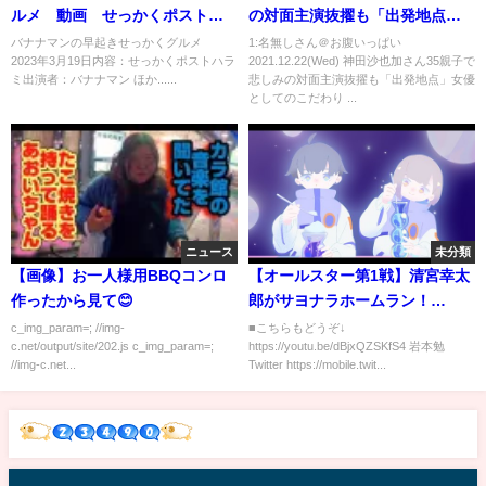
ルメ 動画 せっかくポストハ
の対面主演抜擢も「出発地点」
ラミ 3月19日
女優としてのこだわり 【バイキ
バナナマンの早起きせっかくグルメ
1:名無しさん＠お腹いっぱい
2023年3月19日内容：せっかくポストハラ
2021.12.22(Wed) 神田沙也加さん35親子で
ングMORE 2021年12月21日】
ミ出演者：バナナマン ほか......
悲しみの対面主演抜擢も「出発地点」女優
NEW
としてのこだわり ...
ニュース
未分類
【画像】お一人様用BBQコンロ
【オールスター第1戦】清宮幸太
作ったから見て😊
郎がサヨナラホームラン！
BIGBOSSに捧げる「大活躍」西
c_img_param=; //img-
■こちらもどうぞ↓
c.net/output/site/202.js c_img_param=;
https://youtu.be/dBjxQZSKfS4 岩本勉
武山川はさすがです…！【プロ
//img-c.net...
Twitter https://mobile.twit...
野球ニュース】