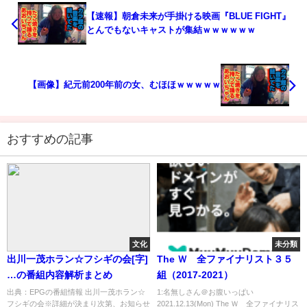
【速報】朝倉未来が手掛ける映画『BLUE FIGHT』
とんでもないキャストが集結ｗｗｗｗｗｗ
【画像】紀元前200年前の女、むほほｗｗｗｗｗ
おすすめの記事
文化
未分類
出川一茂ホラン☆フシギの会[字]
The Ｗ 全ファイナリスト３５
…の番組内容解析まとめ
組（2017-2021）
出典：EPGの番組情報 出川一茂ホラン☆
1:名無しさん＠お腹いっぱい
フシギの会※詳細が決まり次第、お知らせ
2021.12.13(Mon) The Ｗ 全ファイナリス