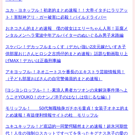
ユカ・ヨネッフル！初老的まとめ速報！！大帝イタチにラリアッ
ト！害獣神アリ・ガー被害に必殺！パイルドライバー
おネコさん的まとめ速報 僕の彼女はエリーちゃん人形！豆腐メ
ンタルメンヘラ電波中年アルバイターのぬいぐるみ男子末路編
スケバン！デカッフルまっくす（デカい強い2次元嫁だいすき子
供部屋おじさんヒロシ之古惑仔的まとめ速報）話題な動画取り上
げMAX！デカいは正義刑事編
アキヨッフル-！ネオニートスケ番長のエキストラ芸能情報局！
（子ども部屋おばさんの自宅警備員的まとめ速報）
[ヨシヨシロッフル-！！-素浪人勇者カツオンの未解決事件簿へよ
うこそYOUKO！のナンノ洋子のはなしは信じるな編）]
モリッフル！ 50代無職独身ガチホモ童貞！女装子オネエ的ま
とめ速報！有益便利情報サイトの杜 モリッフル
ユキユキッフル！ど底辺的一同驚愕騒然まとめ速報！超氷河期世
代！人生の強制ロスカットですべてを失ったキグナス氷子の愛の