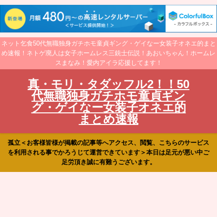
ネット乞食50代無職独身ガチホモ童貞ギング・ゲイなー女装子オネエ的まと
め速報！ネトゲ廃人は女子ホームレス三銃士伝説！あおいちゃん！ホームレ
スまなみ！愛内アイラ応援してます！
真・モリ・タダッフル2！！50
代無職独身ガチホモ童貞ギン
グ・ゲイなー女装子オネエ的
まとめ速報
孤立＜お客様皆様が掲載の記事等へアクセス、閲覧、こちらのサービス
を利用される事でかろうじて運営できています＞本日は足元が悪い中ご
足労頂き誠に有難うございます。