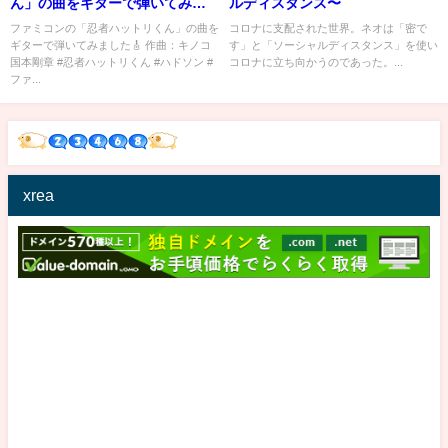
ん」の曲をギターで弾いてみま
ルディスタンス〜
した。
ファミコンの「忍者ハットリくん」の曲を
コロナに支配された世界。ネオは「密で
ギターで弾いてみました🎸 作曲：キノコ
す」と「ソーシャルディスタンス」を使い
国本剛章 #忍者ハットリくん #ハドソン #
コロナに立ち向かうのであった。...
ファ...
xrea