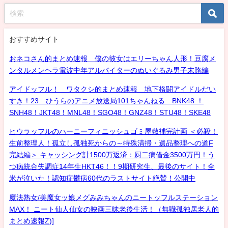
おすすめサイト
おネコさん的まとめ速報 僕の彼女はエリーちゃん人形！豆腐メ
ンタルメンヘラ電波中年アルバイターのぬいぐるみ男子末路編
アイドッフル！ ワタクシ的まとめ速報 地下格闘アイドルだい
すき！23 ひうらのアニメ放送局101ちゃんねる BNK48 ！
SNH48！JKT48！MNL48！SGO48！GNZ48！STU48！SKE48
ヒウラッフルのハーニーフィニッシュゴミ屋敷補完計画 ＜必殺！
生前整理人！孤立し孤独死からの～特殊清掃・遺品整理への道F
完結編＞ キャッシング計1500万返済：厨二病借金3500万円！う
つ病統合失調症14年生HKT46！！9期研究生、最後のサイト！全
米が泣いた！認知症鬱病60代のラストサイト絶賛！公開中
魔法熟女/美魔女ッ娘メグみみちゃんのニートッフルステーション
MAX！ ニート仙人仙女の映画三昧老後生活！（無職孤独居老人的
まとめ速報Z)]