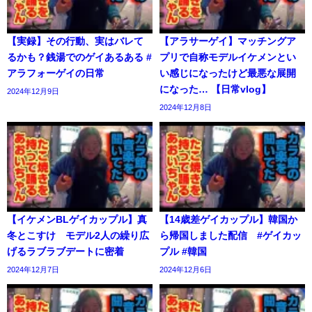
【実録】その行動、実はバレて
【アラサーゲイ】マッチングア
るかも？銭湯でのゲイあるある #
プリで自称モデルイケメンとい
アラフォーゲイの日常
い感じになったけど最悪な展開
になった… 【日常vlog】
2024年12月9日
2024年12月8日
【イケメンBLゲイカップル】真
【14歳差ゲイカップル】韓国か
冬とこすけ モデル2人の繰り広
ら帰国しました配信 #ゲイカッ
げるラブラブデートに密着
プル #韓国
2024年12月7日
2024年12月6日