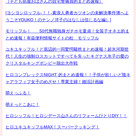
（子ども部屋おばさんの自宅警備員的まとめ速報）
[ヨシヨシロッフル-！！-素浪人勇者カツオンの未解決事件簿へよ
うこそYOUKO！のナンノ洋子のはなしは信じるな編）]
モリッフル！ 50代無職独身ガチホモ童貞！女装子オネエ的ま
とめ速報！有益便利情報サイトの杜 モリッフル
ユキユキッフル！ど底辺的一同驚愕騒然まとめ速報！超氷河期世
代！人生の強制ロスカットですべてを失ったキグナス氷子の愛の
クリスタルキングボンビー脱出大作戦
ヒロコンプレックスNIGHT 的まとめ速報！！子供が欲しいど陰キ
ャアラフィフ女子のめざせ！専業主婦！婚活計画編
萌えっふる！
萌えっとこあに！
ヒロシッフル！ヒロシデース山さんのリフォームひとりDIY！！
ヒロユキユキッフルMAX！スーパークッキング！