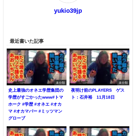
yukio39jp
最近書いた記事
未分類
未分類
史上最強のオネエ学歴集団の
夜明け前のPLAYERS ゲス
学歴がすごかったwww#トマ
ト：石井裕 11月18日
ホーク #学歴 #オネエ #オカ
マ #オカマバー #ミッツマン
グローブ