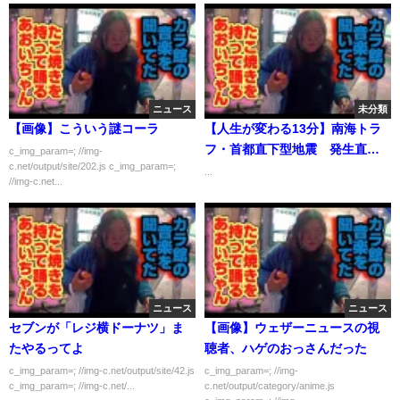
ニュース
未分類
【画像】こういう謎コーラ
【人生が変わる13分】南海トラ
フ・首都直下型地震 発生直後
c_img_param=; //img-
c.net/output/site/202.js c_img_param=;
の10分間を生き延びろ！
...
//img-c.net...
ニュース
ニュース
セブンが「レジ横ドーナツ」ま
【画像】ウェザーニュースの視
たやるってよ
聴者、ハゲのおっさんだった
c_img_param=; //img-c.net/output/site/42.js
c_img_param=; //img-
c_img_param=; //img-c.net/...
c.net/output/category/anime.js