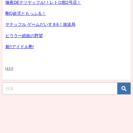
徹夜DEテツヤッフル!！レトロ館2号店！
剛Q超児ともっふる！
ヤナッフル ゲームだいすき6！放送局
ヒウラー総統の野望
魁!!アイドル塾!
t112