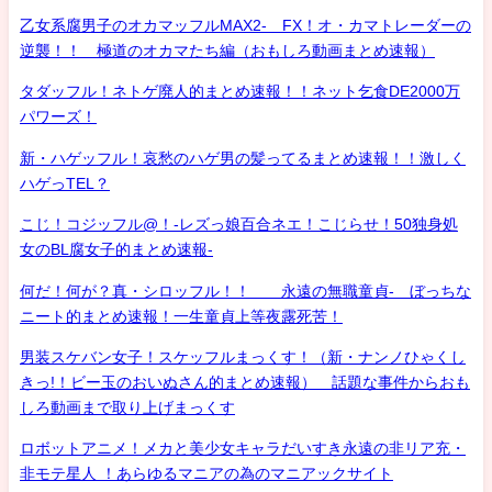
乙女系腐男子のオカマッフルMAX2- FX！オ・カマトレーダーの
逆襲！！ 極道のオカマたち編（おもしろ動画まとめ速報）
タダッフル！ネトゲ廃人的まとめ速報！！ネット乞食DE2000万
パワーズ！
新・ハゲッフル！哀愁のハゲ男の髪ってるまとめ速報！！激しく
ハゲっTEL？
こじ！コジッフル@！-レズっ娘百合ネエ！こじらせ！50独身処
女のBL腐女子的まとめ速報-
何だ！何が？真・シロッフル！！ 永遠の無職童貞- ぼっちな
ニート的まとめ速報！一生童貞上等夜露死苦！
男装スケバン女子！スケッフルまっくす！（新・ナンノひゃくし
きっ!！ビー玉のおいぬさん的まとめ速報） 話題な事件からおも
しろ動画まで取り上げまっくす
ロボットアニメ！メカと美少女キャラだいすき永遠の非リア充・
非モテ星人 ！あらゆるマニアの為のマニアックサイト