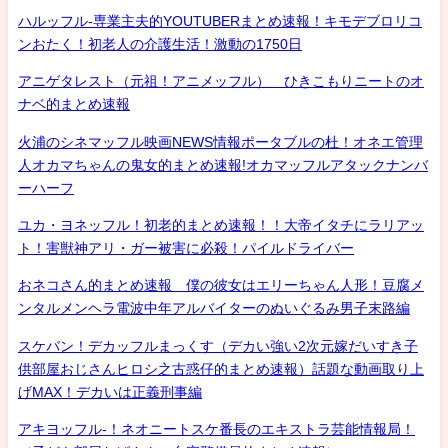
ハルッフル-専業主夫的YOUTUBERまとめ速報！キモデブロリコ
ンおたく！初老人の介護生活！激動の1750日
アニゲタレスト（元祖！アニメッフル） ひきこもりニートのオ
ナベ的まとめ速報
火浦のシネマッフル映画NEWS情報ポータブルの杜！オネエ管理
人オカマちゃんの鬼女的まとめ速報!オカマッフルアタックナンバ
ーハーフ
ユカ・ヨネッフル！初老的まとめ速報！！大帝イタチにラリアッ
ト！害獣神アリ・ガー被害に必殺！パイルドライバー
おネコさん的まとめ速報 僕の彼女はエリーちゃん人形！豆腐メ
ンタルメンヘラ電波中年アルバイターのぬいぐるみ男子末路編
スケバン！デカッフルまっくす（デカい強い2次元嫁だいすき子
供部屋おじさんヒロシ之古惑仔的まとめ速報）話題な動画取り上
げMAX！デカいは正義刑事編
アキヨッフル-！ネオニートスケ番長のエキストラ芸能情報局！