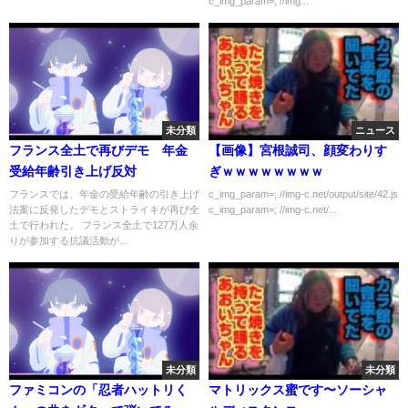
c_img_param=; //img...
未分類
ニュース
フランス全土で再びデモ 年金
【画像】宮根誠司、顔変わりす
受給年齢引き上げ反対
ぎｗｗｗｗｗｗｗｗ
フランスでは、年金の受給年齢の引き上げ
c_img_param=; //img-c.net/output/site/42.js
法案に反発したデモとストライキが再び全
c_img_param=; //img-c.net/...
土で行われた。 フランス全土で127万人余
りが参加する抗議活動が...
未分類
未分類
ファミコンの「忍者ハットリく
マトリックス蜜です〜ソーシャ