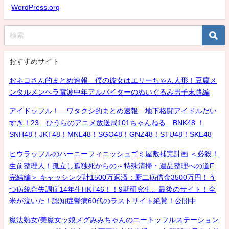
WordPress.org
おすすめサイト
おネコさん的まとめ速報 僕の彼女はエリーちゃん人形！豆腐メ
ンタルメンヘラ電波中年アルバイターのぬいぐるみ男子末路編
アイドッフル！ ワタクシ的まとめ速報 地下格闘アイドルだい
すき！23 ひうらのアニメ放送局101ちゃんねる BNK48 ！
SNH48！JKT48！MNL48！SGO48！GNZ48！STU48！SKE48
ヒウラッフルのハーニーフィニッシュゴミ屋敷補完計画 ＜必殺！
生前整理人！孤立し孤独死からの～特殊清掃・遺品整理への道F
完結編＞ キャッシング計1500万返済：厨二病借金3500万円！う
つ病統合失調症14年生HKT46！！9期研究生、最後のサイト！全
米が泣いた！認知症鬱病60代のラストサイト絶賛！公開中
魔法熟女/美魔女ッ娘メグみみちゃんのニートッフルステーション