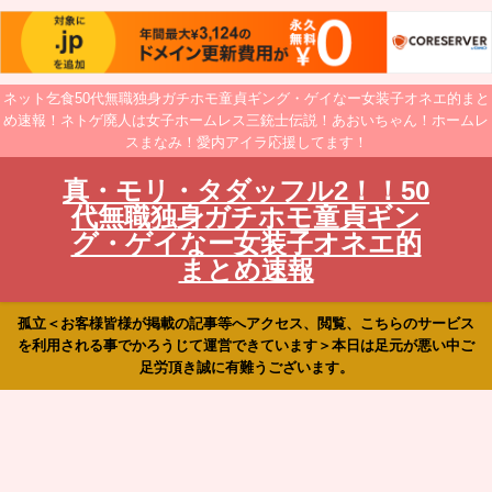
ネット乞食50代無職独身ガチホモ童貞ギング・ゲイなー女装子オネエ的まと
め速報！ネトゲ廃人は女子ホームレス三銃士伝説！あおいちゃん！ホームレ
スまなみ！愛内アイラ応援してます！
真・モリ・タダッフル2！！50
代無職独身ガチホモ童貞ギン
グ・ゲイなー女装子オネエ的
まとめ速報
孤立＜お客様皆様が掲載の記事等へアクセス、閲覧、こちらのサービス
を利用される事でかろうじて運営できています＞本日は足元が悪い中ご
足労頂き誠に有難うございます。