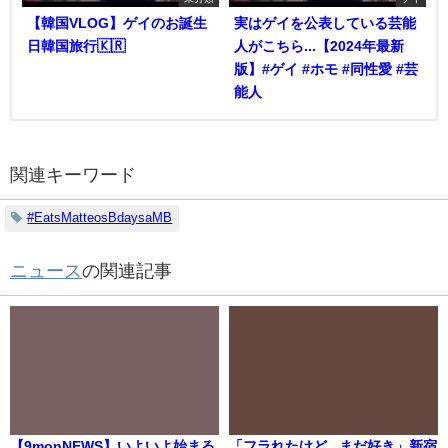
【韓国VLOG】ゲイのお誕生
実はゲイを公表している芸能
日韓国旅行🇰🇷
人がこちら...【2024年最新
版】#ゲイ #ホモ #同性愛 #芸
能人
関連キーワード
#EatsMatteosBdaysaMB
ニュース
の関連記事
【9monNEWS】いよいよ始まる
「フラれたけど...まだ好き」新宿