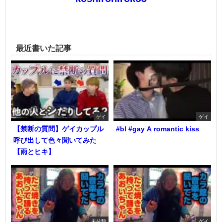
最近書いた記事
ゲイ
ゲイ
【禁断の質問】ゲイカップル
#bl #gay A romantic kiss
呼び出して色々聞いてみた
【雨とヒキ】
未分類
ゲイ