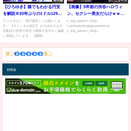
未分類
ニュース
【ひろゆき】猿でもわかる円安
【画像】5年前の渋谷ハロウィ
を解説※20年ぶりの1ドル129円
ン、セクシー美女だらけｗｗｗ
台突入※円安のメリットとデメ
ｗｗ
グッドボタン、高評価宜しくお願いしま
c_img_param=; //img-
す。 【チャンネル紹介】 ひろゆきさんの
c.net/output/category/anime.js
リット/円安を進める政治家/ガソ
生配信の見所や役立つ情報を見やすく編集
c_img_param=; //img...
リン/電気代/戦争/輸入品が高騰す
し投稿しています。 【睡眠...
る日本【切り抜き】
xrea