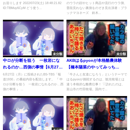
お送りします 2022/07/23(土) 18:48:21.82
のウラの顔やヒット商品や流行のウラ側、
ID:TBMuy6CyM どう使う...
普段見れない裏側をのぞき見出演者：ブラ
ックマヨネーズ 鈴木...
未分類
未分類
中ロが分断を狙う 一枚岩にな
AKBはるpyonが本格酪農体験
れるのか…西側の事情【6月27日
【橋本陽菜のやってみっち
（月）#報道1930】
ゃ！】
6月27日（月）に投稿されたBS-TBS「報
「牛さんと友達になろう」というテーマで
道1930」の番組内容を配信します。 『 中
はるpyonが挑戦するのは、観光牧場とは
ロが分断を狙う 一枚岩になれるのか…西
違う本格的な酪農仕事！ ▽訪れたのは、
側の事情 』 ...
富山市の竹田牧場。国内で...