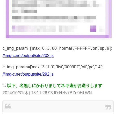
c_img_param=['max','6','3','80','normal','FFFFFF','on','sp','9'];
//img-c.net/output/site/202.js
c_img_param=['max','3','1','0','list','0009FF','off','pc','14'];
//img-c.net/output/site/292.js
1:
以下、名無しにかわりましてネギ速がお送りします
2024/10/31(木) 18:11:26.93 ID:Nzlv7BZq0HLWN