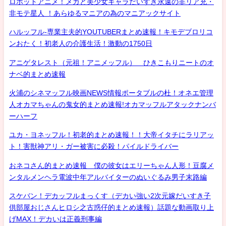
ロボットアニメ！メカと美少女キャラだいすき永遠の非リア充・
非モテ星人 ！あらゆるマニアの為のマニアックサイト
ハルッフル-専業主夫的YOUTUBERまとめ速報！キモデブロリコ
ンおたく！初老人の介護生活！激動の1750日
アニゲタレスト（元祖！アニメッフル） ひきこもりニートのオ
ナベ的まとめ速報
火浦のシネマッフル映画NEWS情報ポータブルの杜！オネエ管理
人オカマちゃんの鬼女的まとめ速報!オカマッフルアタックナンバ
ーハーフ
ユカ・ヨネッフル！初老的まとめ速報！！大帝イタチにラリアッ
ト！害獣神アリ・ガー被害に必殺！パイルドライバー
おネコさん的まとめ速報 僕の彼女はエリーちゃん人形！豆腐メ
ンタルメンヘラ電波中年アルバイターのぬいぐるみ男子末路編
スケバン！デカッフルまっくす（デカい強い2次元嫁だいすき子
供部屋おじさんヒロシ之古惑仔的まとめ速報）話題な動画取り上
げMAX！デカいは正義刑事編