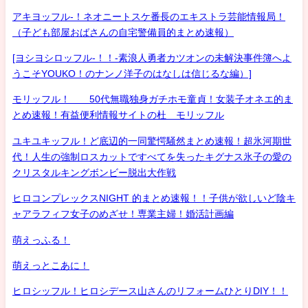
アキヨッフル-！ネオニートスケ番長のエキストラ芸能情報局！
（子ども部屋おばさんの自宅警備員的まとめ速報）
[ヨシヨシロッフル-！！-素浪人勇者カツオンの未解決事件簿へよ
うこそYOUKO！のナンノ洋子のはなしは信じるな編）]
モリッフル！ 50代無職独身ガチホモ童貞！女装子オネエ的ま
とめ速報！有益便利情報サイトの杜 モリッフル
ユキユキッフル！ど底辺的一同驚愕騒然まとめ速報！超氷河期世
代！人生の強制ロスカットですべてを失ったキグナス氷子の愛の
クリスタルキングボンビー脱出大作戦
ヒロコンプレックスNIGHT 的まとめ速報！！子供が欲しいど陰キ
ャアラフィフ女子のめざせ！専業主婦！婚活計画編
萌えっふる！
萌えっとこあに！
ヒロシッフル！ヒロシデース山さんのリフォームひとりDIY！！