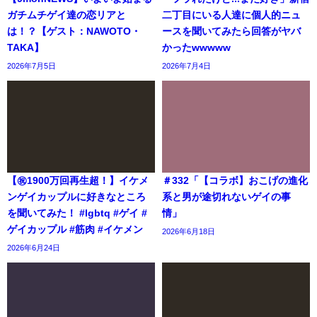
ガチムチゲイ達の恋リアと
二丁目にいる人達に個人的ニュ
は！？【ゲスト：NAWOTO・
ースを聞いてみたら回答がヤバ
TAKA】
かったwwwww
2026年7月5日
2026年7月4日
【㊗️1900万回再生超！】イケメ
＃332「【コラボ】おこげの進化
ンゲイカップルに好きなところ
系と男が途切れないゲイの事
を聞いてみた！ #lgbtq #ゲイ #
情」
ゲイカップル #筋肉 #イケメン
2026年6月18日
2026年6月24日