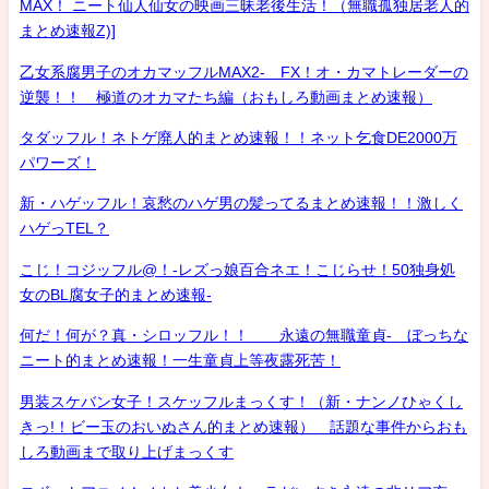
MAX！ ニート仙人仙女の映画三昧老後生活！（無職孤独居老人的
まとめ速報Z)]
乙女系腐男子のオカマッフルMAX2- FX！オ・カマトレーダーの
逆襲！！ 極道のオカマたち編（おもしろ動画まとめ速報）
タダッフル！ネトゲ廃人的まとめ速報！！ネット乞食DE2000万
パワーズ！
新・ハゲッフル！哀愁のハゲ男の髪ってるまとめ速報！！激しく
ハゲっTEL？
こじ！コジッフル@！-レズっ娘百合ネエ！こじらせ！50独身処
女のBL腐女子的まとめ速報-
何だ！何が？真・シロッフル！！ 永遠の無職童貞- ぼっちな
ニート的まとめ速報！一生童貞上等夜露死苦！
男装スケバン女子！スケッフルまっくす！（新・ナンノひゃくし
きっ!！ビー玉のおいぬさん的まとめ速報） 話題な事件からおも
しろ動画まで取り上げまっくす