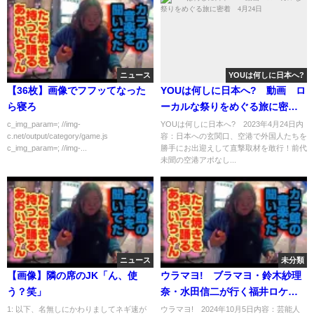
ニュース
YOUは何しに日本へ?
【36枚】画像でフフッてなった
YOUは何しに日本へ? 動画 ロ
ら寝ろ
ーカルな祭りをめぐる旅に密
着 4月24日
c_img_param=; //img-
YOUは何しに日本へ? 2023年4月24日内
c.net/output/category/game.js
容：日本への玄関口、空港で外国人たちを
c_img_param=; //img-...
勝手にお出迎えして直撃取材を敢行！前代
未聞の空港アポなし...
ニュース
未分類
【画像】隣の席のJK「ん、使
ウラマヨ! ブラマヨ・鈴木紗理
う？笑」
奈・水田信二が行く福井ロケ
SP 10月5日
1: 以下、名無しにかわりましてネギ速が
ウラマヨ! 2024年10月5日内容：芸能人