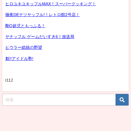
ヒロユキユキッフルMAX！スーパークッキング！
徹夜DEテツヤッフル!！レトロ館2号店！
剛Q超児ともっふる！
ヤナッフル ゲームだいすき6！放送局
ヒウラー総統の野望
魁!!アイドル塾!
t112