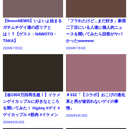
【9monNEWS】いよいよ始まる
「フラれたけど...まだ好き」新宿
ガチムチゲイ達の恋リアと
二丁目にいる人達に個人的ニュ
は！？【ゲスト：NAWOTO・
ースを聞いてみたら回答がヤバ
TAKA】
かったwwwww
2026年7月5日
2026年7月4日
【㊗️1900万回再生超！】イケメ
＃332「【コラボ】おこげの進化
ンゲイカップルに好きなところ
系と男が途切れないゲイの事
を聞いてみた！ #lgbtq #ゲイ #
情」
ゲイカップル #筋肉 #イケメン
2026年6月18日
2026年6月24日