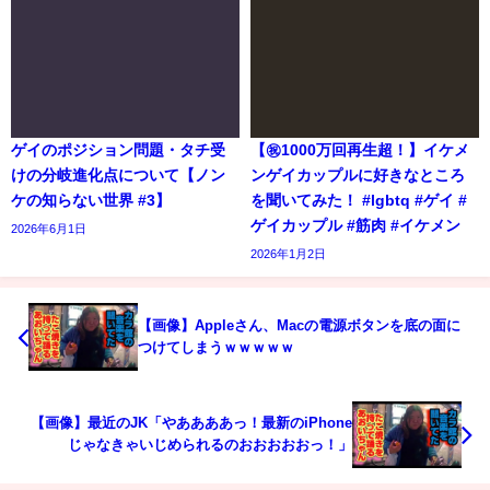
ゲイのポジション問題・タチ受
【㊗️1000万回再生超！】イケメ
けの分岐進化点について【ノン
ンゲイカップルに好きなところ
ケの知らない世界 #3】
を聞いてみた！ #lgbtq #ゲイ #
ゲイカップル #筋肉 #イケメン
2026年6月1日
2026年1月2日
【画像】Appleさん、Macの電源ボタンを底の面に
つけてしまうｗｗｗｗｗ
【画像】最近のJK「やああああっ！最新のiPhone
じゃなきゃいじめられるのおおおおおっ！」