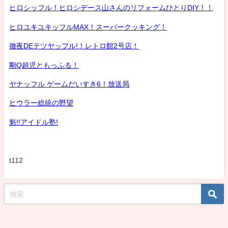
ヒロシッフル！ヒロシデース山さんのリフォームひとりDIY！！
ヒロユキユキッフルMAX！スーパークッキング！
徹夜DEテツヤッフル!！レトロ館2号店！
剛Q超児ともっふる！
ヤナッフル ゲームだいすき6！放送局
ヒウラー総統の野望
魁!!アイドル塾!
t112