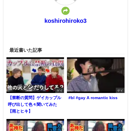
koshirohiroko3
最近書いた記事
ゲイ
ゲイ
【禁断の質問】ゲイカップル
#bl #gay A romantic kiss
呼び出して色々聞いてみた
【雨とヒキ】