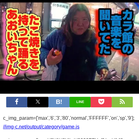
LINE
c_img_param=['max','6','3','80','normal','FFFFFF','on','sp','9'];
//img-c.net/output/category/game.js