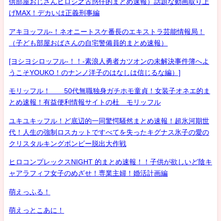
供部屋おじさんヒロシ之古惑仔的まとめ速報）話題な動画取り上
げMAX！デカいは正義刑事編
アキヨッフル-！ネオニートスケ番長のエキストラ芸能情報局！
（子ども部屋おばさんの自宅警備員的まとめ速報）
[ヨシヨシロッフル-！！-素浪人勇者カツオンの未解決事件簿へよ
うこそYOUKO！のナンノ洋子のはなしは信じるな編）]
モリッフル！ 50代無職独身ガチホモ童貞！女装子オネエ的ま
とめ速報！有益便利情報サイトの杜 モリッフル
ユキユキッフル！ど底辺的一同驚愕騒然まとめ速報！超氷河期世
代！人生の強制ロスカットですべてを失ったキグナス氷子の愛の
クリスタルキングボンビー脱出大作戦
ヒロコンプレックスNIGHT 的まとめ速報！！子供が欲しいど陰キ
ャアラフィフ女子のめざせ！専業主婦！婚活計画編
萌えっふる！
萌えっとこあに！