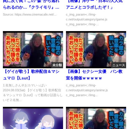
罠に次ぐ罠！この“森”から逃れ
【画像】洋ゲー「日本の大人気
られるのか…『クライモリ』予
アニメとコラボしたぞ！」
告編
Source: https://www.cinemacafe.net/...
c_img_param=; //img-
c.net/output/category/game.js
c_img_param=; //img-...
未分類
ニュース
【ゲイが歌う】歌枠配信＆マシ
【画像】セクシー女優 パン教
ュマロ【Lsut】
室を開催ｗｗｗｗｗ
1:名無しさん＠おカマいっぱい
c_img_param=; //img-
2024.08.03(Sat) 【ゲイが歌う】歌枠配信
c.net/output/category/anime.js
＆マシュマロ【Lsut】って動画が話題らし
c_img_param=; //img...
いぞ 2:名無...