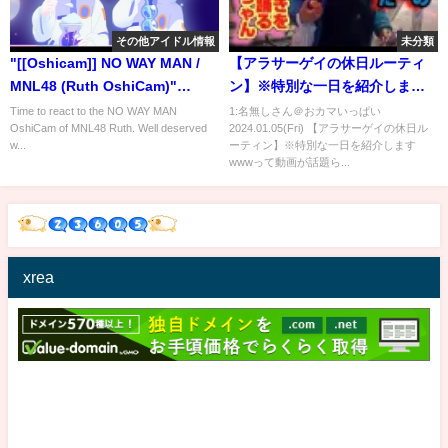
その他アイドル情報
未分類
"[[Oshicam]] NO WAY MAN /
【アラサーゲイの休日ルーティ
MNL48 (Ruth OshiCam)"
ン】※特別な一日を紹介します
Reaction
www
Time to react to the NO WAY MAN
1:名無しさん＠おカマいっぱい
OshiCam of MNL48 Ruth. Well deserved
2024.01.05(Fri) 【アラサーゲイの休日ル
w...
ーティン】※特別な一日を紹介します
wwwって動画が話題ら...
xrea