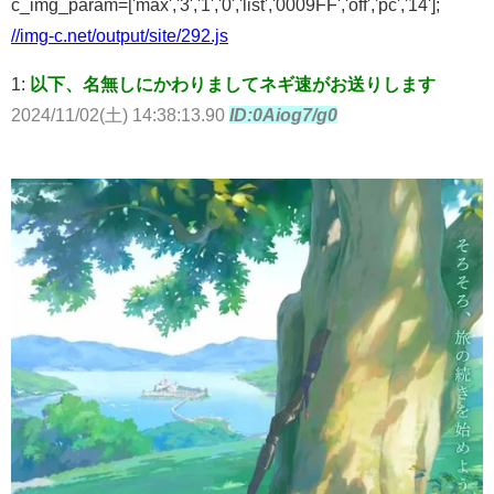
c_img_param=['max','3','1','0','list','0009FF','off','pc','14'];
//img-c.net/output/site/292.js
1:
以下、名無しにかわりましてネギ速がお送りします
2024/11/02(土) 14:38:13.90
ID:0Aiog7/g0