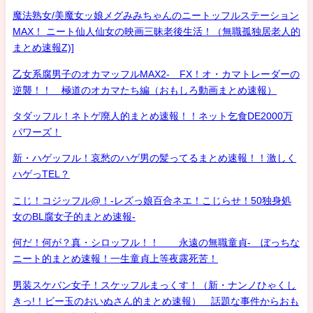
魔法熟女/美魔女ッ娘メグみみちゃんのニートッフルステーション
MAX！ ニート仙人仙女の映画三昧老後生活！（無職孤独居老人的
まとめ速報Z)]
乙女系腐男子のオカマッフルMAX2- FX！オ・カマトレーダーの
逆襲！！ 極道のオカマたち編（おもしろ動画まとめ速報）
タダッフル！ネトゲ廃人的まとめ速報！！ネット乞食DE2000万
パワーズ！
新・ハゲッフル！哀愁のハゲ男の髪ってるまとめ速報！！激しく
ハゲっTEL？
こじ！コジッフル@！-レズっ娘百合ネエ！こじらせ！50独身処
女のBL腐女子的まとめ速報-
何だ！何が？真・シロッフル！！ 永遠の無職童貞- ぼっちな
ニート的まとめ速報！一生童貞上等夜露死苦！
男装スケバン女子！スケッフルまっくす！（新・ナンノひゃくし
きっ!！ビー玉のおいぬさん的まとめ速報） 話題な事件からおも