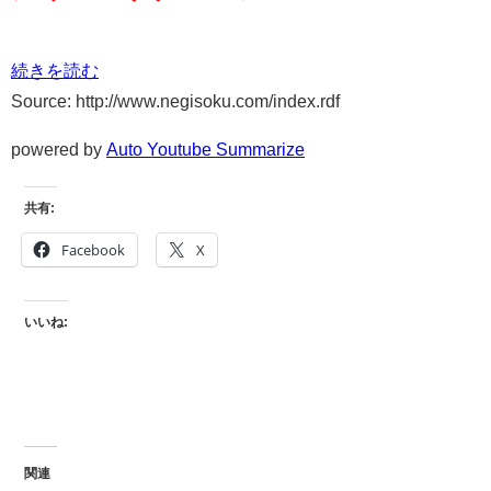
続きを読む
Source: http://www.negisoku.com/index.rdf
powered by
Auto Youtube Summarize
共有:
Facebook
X
いいね:
関連