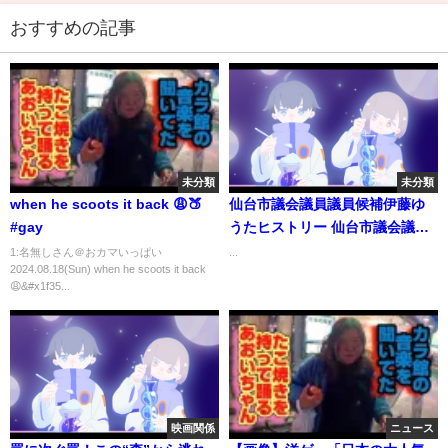
おすすめの記事
未分類
未分類
when he scoots it back 😩🍑
仙台市議会議員議員候補伊藤ゆ
#gay
うたヒストリー 仙台市議会議員
選挙
1:名無しさん＠おカマいっぱい
...
2024.08.18(Sun) when he scoots it back
😩&#x1f35...
映画関係
ニュース