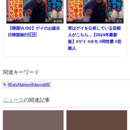
未分類
ゲイ
【韓国VLOG】ゲイのお誕生
実はゲイを公表している芸能
日韓国旅行🇰🇷
人がこちら...【2024年最新
版】#ゲイ #ホモ #同性愛 #芸
能人
関連キーワード
#EatsMatteosBdaysaMB
ニュース
の関連記事