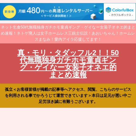
ネット乞食50代無職独身ガチホモ童貞ギング・ゲイなー女装子オネエ的まと
め速報！ネトゲ廃人は女子ホームレス三銃士伝説！あおいちゃん！ホームレ
スまなみ！愛内アイラ応援してます！
真・モリ・タダッフル2！！50
代無職独身ガチホモ童貞ギン
グ・ゲイなー女装子オネエ的
まとめ速報
孤立＜お客様皆様が掲載の記事等へアクセス、閲覧、こちらのサービス
を利用される事でかろうじて運営できています＞本日は足元が悪い中ご
足労頂き誠に有難うございます。