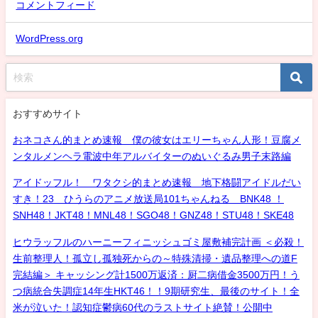
コメントフィード
WordPress.org
おすすめサイト
おネコさん的まとめ速報 僕の彼女はエリーちゃん人形！豆腐メ
ンタルメンヘラ電波中年アルバイターのぬいぐるみ男子末路編
アイドッフル！ ワタクシ的まとめ速報 地下格闘アイドルだい
すき！23 ひうらのアニメ放送局101ちゃんねる BNK48 ！
SNH48！JKT48！MNL48！SGO48！GNZ48！STU48！SKE48
ヒウラッフルのハーニーフィニッシュゴミ屋敷補完計画 ＜必殺！
生前整理人！孤立し孤独死からの～特殊清掃・遺品整理への道F
完結編＞ キャッシング計1500万返済：厨二病借金3500万円！う
つ病統合失調症14年生HKT46！！9期研究生、最後のサイト！全
米が泣いた！認知症鬱病60代のラストサイト絶賛！公開中