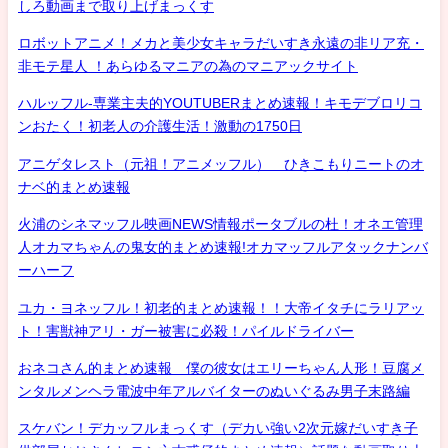
しろ動画まで取り上げまっくす
ロボットアニメ！メカと美少女キャラだいすき永遠の非リア充・
非モテ星人 ！あらゆるマニアの為のマニアックサイト
ハルッフル-専業主夫的YOUTUBERまとめ速報！キモデブロリコ
ンおたく！初老人の介護生活！激動の1750日
アニゲタレスト（元祖！アニメッフル） ひきこもりニートのオ
ナベ的まとめ速報
火浦のシネマッフル映画NEWS情報ポータブルの杜！オネエ管理
人オカマちゃんの鬼女的まとめ速報!オカマッフルアタックナンバ
ーハーフ
ユカ・ヨネッフル！初老的まとめ速報！！大帝イタチにラリアッ
ト！害獣神アリ・ガー被害に必殺！パイルドライバー
おネコさん的まとめ速報 僕の彼女はエリーちゃん人形！豆腐メ
ンタルメンヘラ電波中年アルバイターのぬいぐるみ男子末路編
スケバン！デカッフルまっくす（デカい強い2次元嫁だいすき子