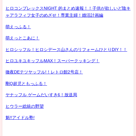
ヒロコンプレックスNIGHT 的まとめ速報！！子供が欲しいど陰キ
ャアラフィフ女子のめざせ！専業主婦！婚活計画編
萌えっふる！
萌えっとこあに！
ヒロシッフル！ヒロシデース山さんのリフォームひとりDIY！！
ヒロユキユキッフルMAX！スーパークッキング！
徹夜DEテツヤッフル!！レトロ館2号店！
剛Q超児ともっふる！
ヤナッフル ゲームだいすき6！放送局
ヒウラー総統の野望
魁!!アイドル塾!