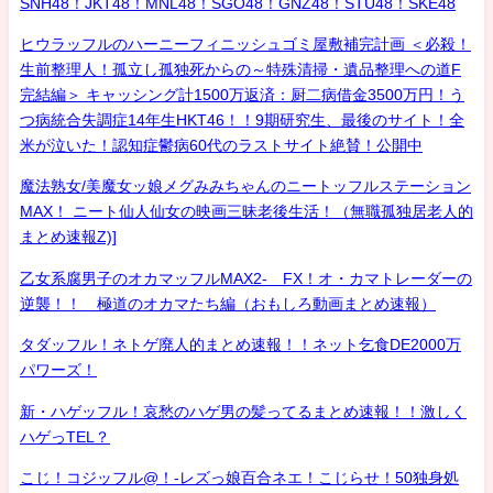
SNH48！JKT48！MNL48！SGO48！GNZ48！STU48！SKE48
ヒウラッフルのハーニーフィニッシュゴミ屋敷補完計画 ＜必殺！
生前整理人！孤立し孤独死からの～特殊清掃・遺品整理への道F
完結編＞ キャッシング計1500万返済：厨二病借金3500万円！う
つ病統合失調症14年生HKT46！！9期研究生、最後のサイト！全
米が泣いた！認知症鬱病60代のラストサイト絶賛！公開中
魔法熟女/美魔女ッ娘メグみみちゃんのニートッフルステーション
MAX！ ニート仙人仙女の映画三昧老後生活！（無職孤独居老人的
まとめ速報Z)]
乙女系腐男子のオカマッフルMAX2- FX！オ・カマトレーダーの
逆襲！！ 極道のオカマたち編（おもしろ動画まとめ速報）
タダッフル！ネトゲ廃人的まとめ速報！！ネット乞食DE2000万
パワーズ！
新・ハゲッフル！哀愁のハゲ男の髪ってるまとめ速報！！激しく
ハゲっTEL？
こじ！コジッフル@！-レズっ娘百合ネエ！こじらせ！50独身処