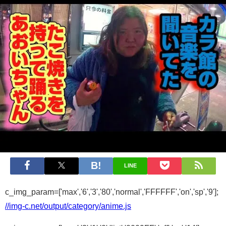
LINE
c_img_param=['max','6','3','80','normal','FFFFFF','on','sp','9'];
//img-c.net/output/category/anime.js