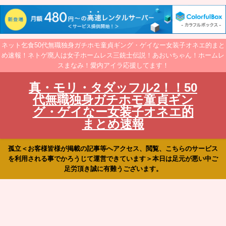
ネット乞食50代無職独身ガチホモ童貞ギング・ゲイなー女装子オネエ的まと
め速報！ネトゲ廃人は女子ホームレス三銃士伝説！あおいちゃん！ホームレ
スまなみ！愛内アイラ応援してます！
真・モリ・タダッフル2！！50
代無職独身ガチホモ童貞ギン
グ・ゲイなー女装子オネエ的
まとめ速報
孤立＜お客様皆様が掲載の記事等へアクセス、閲覧、こちらのサービス
を利用される事でかろうじて運営できています＞本日は足元が悪い中ご
足労頂き誠に有難うございます。