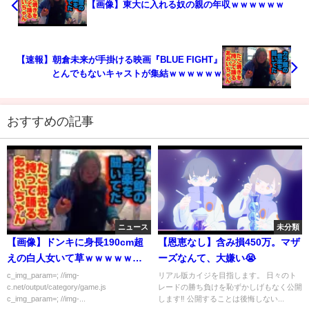
【画像】東大に入れる奴の親の年収ｗｗｗｗｗｗ
【速報】朝倉未来が手掛ける映画『BLUE FIGHT』
とんでもないキャストが集結ｗｗｗｗｗｗ
おすすめの記事
ニュース
未分類
【画像】ドンキに身長190cm超
【恩恵なし】含み損450万。マザ
えの白人女いて草ｗｗｗｗｗｗ
ーズなんて、大嫌い😭
ｗｗ
c_img_param=; //img-
リアル版カイジを目指します。 日々のト
c.net/output/category/game.js
レードの勝ち負けを恥ずかしげもなく公開
c_img_param=; //img-...
します‼️ 公開することは後悔しない...