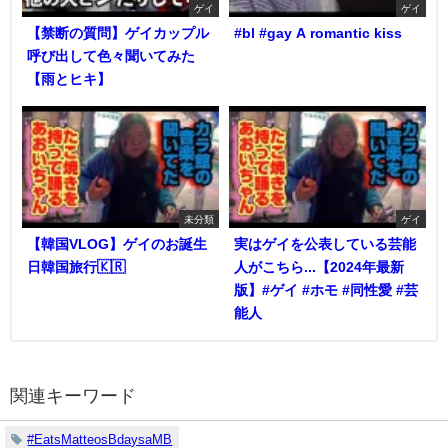
ゲイ
ゲイ
【禁断の質問】ゲイカップル
#bl #gay A romantic kiss
呼び出して色々聞いてみた
【雨とヒキ】
未分類
ゲイ
【韓国VLOG】ゲイのお誕生
実はゲイを公表している芸能
日韓国旅行🇰🇷
人がこちら...【2024年最新
版】#ゲイ #ホモ #同性愛 #芸
能人
関連キーワード
#EatsMatteosBdaysaMB