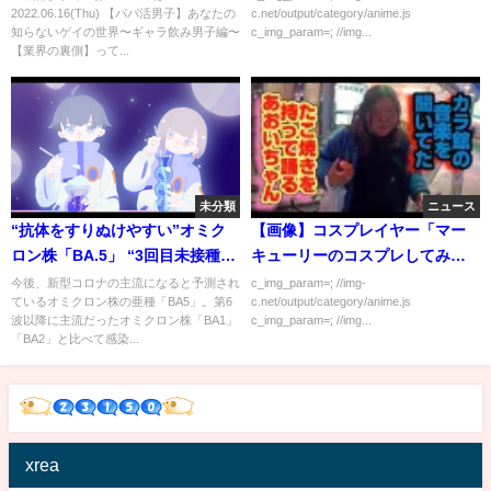
2022.06.16(Thu) 【パパ活男子】あなたの
c.net/output/category/anime.js
知らないゲイの世界〜ギャラ飲み男子編〜
c_img_param=; //img...
【業界の裏側】って...
未分類
ニュース
“抗体をすりぬけやすい”オミク
【画像】コスプレイヤー「マー
ロン株「BA.5」 “3回目未接種
キューリーのコスプレしてみた
者”今からでもワクチン打つべ
ｗ」
今後、新型コロナの主流になると予測され
c_img_param=; //img-
ているオミクロン株の亜種「BA5」。第6
c.net/output/category/anime.js
き?医師が解説｜TBS NEWS DIG
波以降に主流だったオミクロン株「BA1」
c_img_param=; //img...
「BA2」と比べて感染...
xrea