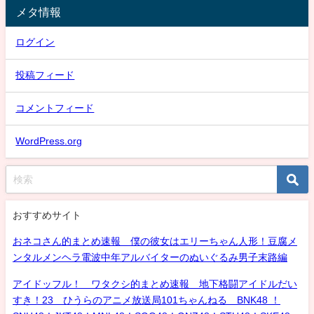
メタ情報
ログイン
投稿フィード
コメントフィード
WordPress.org
おすすめサイト
おネコさん的まとめ速報 僕の彼女はエリーちゃん人形！豆腐メ
ンタルメンヘラ電波中年アルバイターのぬいぐるみ男子末路編
アイドッフル！ ワタクシ的まとめ速報 地下格闘アイドルだい
すき！23 ひうらのアニメ放送局101ちゃんねる BNK48 ！