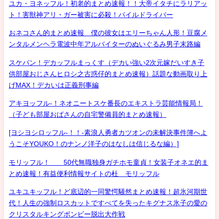
ユカ・ヨネッフル！初老的まとめ速報！！大帝イタチにラリアッ
ト！害獣神アリ・ガー被害に必殺！パイルドライバー
おネコさん的まとめ速報 僕の彼女はエリーちゃん人形！豆腐メ
ンタルメンヘラ電波中年アルバイターのぬいぐるみ男子末路編
スケバン！デカッフルまっくす（デカい強い2次元嫁だいすき子
供部屋おじさんヒロシ之古惑仔的まとめ速報）話題な動画取り上
げMAX！デカいは正義刑事編
アキヨッフル-！ネオニートスケ番長のエキストラ芸能情報局！
（子ども部屋おばさんの自宅警備員的まとめ速報）
[ヨシヨシロッフル-！！-素浪人勇者カツオンの未解決事件簿へよ
うこそYOUKO！のナンノ洋子のはなしは信じるな編）]
モリッフル！ 50代無職独身ガチホモ童貞！女装子オネエ的ま
とめ速報！有益便利情報サイトの杜 モリッフル
ユキユキッフル！ど底辺的一同驚愕騒然まとめ速報！超氷河期世
代！人生の強制ロスカットですべてを失ったキグナス氷子の愛の
クリスタルキングボンビー脱出大作戦