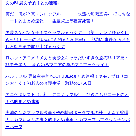
女のBL腐女子的まとめ速報-
何だ！何が？真・シロッフル！！ 永遠の無職童貞- ぼっちな
ニート的まとめ速報！一生童貞上等夜露死苦！
男装スケバン女子！スケッフルまっくす！（新・ナンノひゃくし
きっ!！ビー玉のおいぬさん的まとめ速報） 話題な事件からおも
しろ動画まで取り上げまっくす
ロボットアニメ！メカと美少女キャラだいすき永遠の非リア充・
非モテ星人 ！あらゆるマニアの為のマニアックサイト
ハルッフル-専業主夫的YOUTUBERまとめ速報！キモデブロリコ
ンおたく！初老人の介護生活！激動の1750日
アニゲタレスト（元祖！アニメッフル） ひきこもりニートのオ
ナベ的まとめ速報
火浦のシネマッフル映画NEWS情報ポータブルの杜！オネエ管理
人オカマちゃんの鬼女的まとめ速報!オカマッフルアタックナンバ
ーハーフ