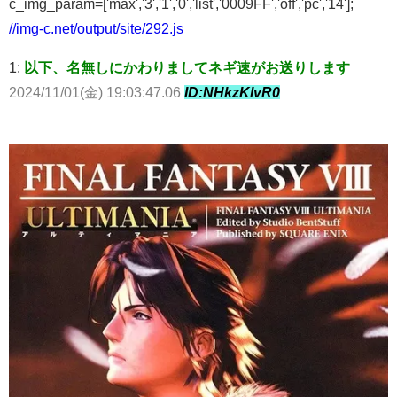
c_img_param=['max','3','1','0','list','0009FF','off','pc','14'];
//img-c.net/output/site/292.js
1:
以下、名無しにかわりましてネギ速がお送りします
2024/11/01(金) 19:03:47.06
ID:NHkzKlvR0