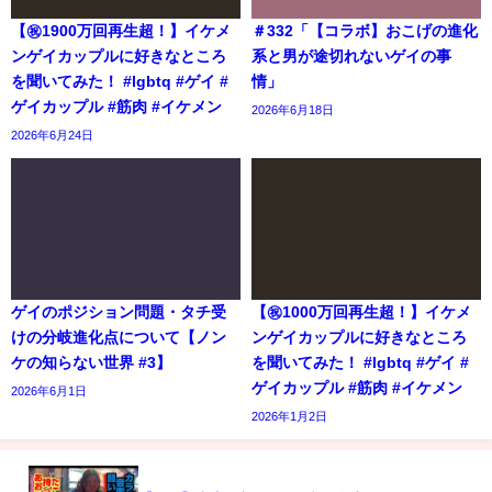
【㊗️1900万回再生超！】イケメ
＃332「【コラボ】おこげの進化
ンゲイカップルに好きなところ
系と男が途切れないゲイの事
を聞いてみた！ #lgbtq #ゲイ #
情」
ゲイカップル #筋肉 #イケメン
2026年6月18日
2026年6月24日
ゲイのポジション問題・タチ受
【㊗️1000万回再生超！】イケメ
けの分岐進化点について【ノン
ンゲイカップルに好きなところ
ケの知らない世界 #3】
を聞いてみた！ #lgbtq #ゲイ #
ゲイカップル #筋肉 #イケメン
2026年6月1日
2026年1月2日