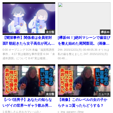
未分類
欅坂46
【闇深事件】関係者は全員初対
[欅坂46！]絶叫マシーンで歯並び
面⁉︎ 朝起きたら女子高生が死んで
を整え始めた尾関梨花。 (画像あ
いた【かなえ先生/親方太郎】
り)
0:00 オープニング 0:24 本編「滋賀県誘拐
244: 2015/12/21(月) 00:48:05.36 オリカは
事件」 4:17 実は複雑な事件背景 6:34 「未
私の歯を整えました 247: 2015/12/21(月)
成年誘拐」について 8:47 実は複雑...
00:48:...
未分類
ニュース
【パパ活男子】あなたの知らな
【画像】このレベルの女の子か
いゲイの世界〜ギャラ飲み男子
らチョコ貰ったらどうする？
編〜【業界の裏側】
1:名無しさん＠おカマいっぱい
c_img_param=; //img-