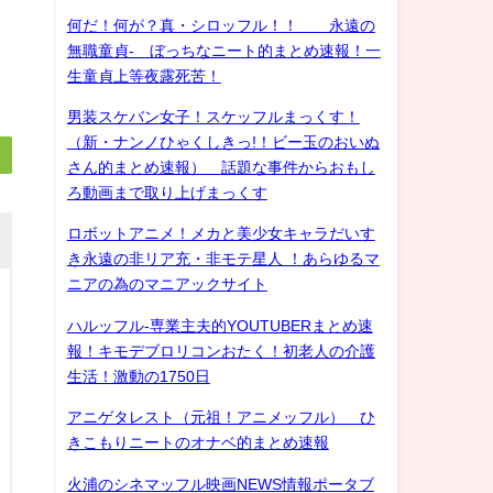
何だ！何が？真・シロッフル！！ 永遠の
無職童貞- ぼっちなニート的まとめ速報！一
生童貞上等夜露死苦！
男装スケバン女子！スケッフルまっくす！
（新・ナンノひゃくしきっ!！ビー玉のおいぬ
さん的まとめ速報） 話題な事件からおもし
ろ動画まで取り上げまっくす
ロボットアニメ！メカと美少女キャラだいす
き永遠の非リア充・非モテ星人 ！あらゆるマ
ニアの為のマニアックサイト
ハルッフル-専業主夫的YOUTUBERまとめ速
報！キモデブロリコンおたく！初老人の介護
生活！激動の1750日
アニゲタレスト（元祖！アニメッフル） ひ
きこもりニートのオナベ的まとめ速報
火浦のシネマッフル映画NEWS情報ポータブ