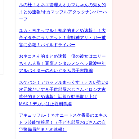
ルの杜！オネエ管理人オカマちゃんの鬼女的
まとめ速報!オカマッフルアタックナンバーハ
ーフ
ユカ・ヨネッフル！初老的まとめ速報！！大
帝イタチにラリアット！害獣神アリ・ガー被
害に必殺！パイルドライバー
おネコさん的まとめ速報 僕の彼女はエリー
ちゃん人形！豆腐メンタルメンヘラ電波中年
アルバイターのぬいぐるみ男子末路編
スケバン！デカッフルまっくす（デカい強い2
次元嫁だいすき子供部屋おじさんヒロシ之古
惑仔的まとめ速報）話題な動画取り上げ
MAX！デカいは正義刑事編
アキヨッフル-！ネオニートスケ番長のエキス
トラ芸能情報局！（子ども部屋おばさんの自
宅警備員的まとめ速報）