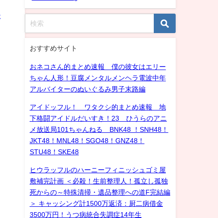
さ
おすすめサイト
おネコさん的まとめ速報 僕の彼女はエリー
ちゃん人形！豆腐メンタルメンヘラ電波中年
アルバイターのぬいぐるみ男子末路編
アイドッフル！ ワタクシ的まとめ速報 地
下格闘アイドルだいすき！23 ひうらのアニ
メ放送局101ちゃんねる BNK48 ！SNH48！
JKT48！MNL48！SGO48！GNZ48！
STU48！SKE48
ヒウラッフルのハーニーフィニッシュゴミ屋
敷補完計画 ＜必殺！生前整理人！孤立し孤独
死からの～特殊清掃・遺品整理への道F完結編
＞ キャッシング計1500万返済：厨二病借金
3500万円！うつ病統合失調症14年生