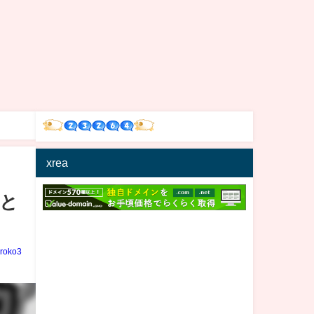
xrea
ほと
iroko3