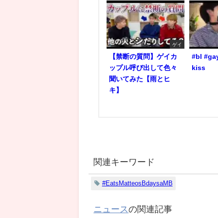
ゲイ
【禁断の質問】ゲイカ
#bl #ga
ップル呼び出して色々
kiss
聞いてみた【雨とヒ
キ】
関連キーワード
#EatsMatteosBdaysaMB
ニュース
の関連記事