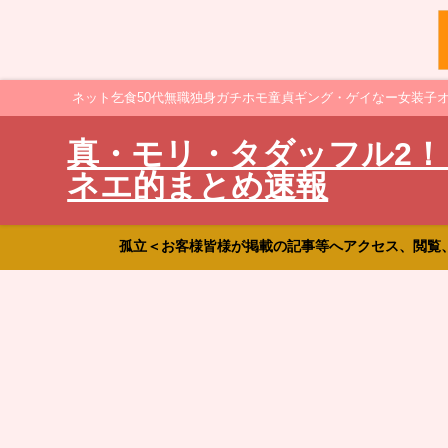
ネット乞食50代無職独身ガチホモ童貞ギング・ゲイなー女装子
真・モリ・タダッフル2！
ネエ的まとめ速報
孤立＜お客様皆様が掲載の記事等へアクセス、閲覧