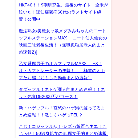
HKT46！！9期研究生、最後のサイト！全米が
泣いた！認知症鬱病60代のラストサイト絶
賛！公開中
魔法熟女/美魔女ッ娘メグみみちゃんのニート
ッフルステーションMAX！ ニート仙人仙女の
映画三昧老後生活！（無職孤独居老人的まと
め速報Z)]
乙女系腐男子のオカマッフルMAX2- FX！
オ・カマトレーダーの逆襲！！ 極道のオカ
マたち編（おもしろ動画まとめ速報）
タダッフル！ネトゲ廃人的まとめ速報！！ネ
ット乞食DE2000万パワーズ！
新・ハゲッフル！哀愁のハゲ男の髪ってるま
とめ速報！！激しくハゲっTEL？
こじ！コジッフル@！-レズっ娘百合ネエ！こ
じらせ！50独身処女のBL腐女子的まとめ速報-