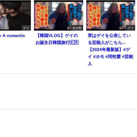
ゲイ
未分類
ゲイ
y A romantic
【韓国VLOG】ゲイの
実はゲイを公表してい
お誕生日韓国旅行🇰🇷
る芸能人がこちら...
【2024年最新版】#ゲ
イ #ホモ #同性愛 #芸能
人