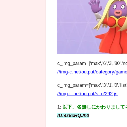
c_img_param=['max','6','3','80','no
//img-c.net/output/category/game
c_img_param=['max','3','1','0','list',
//img-c.net/output/site/292.js
1:
以下、名無しにかわりまして
ID:4zkcHQJh0