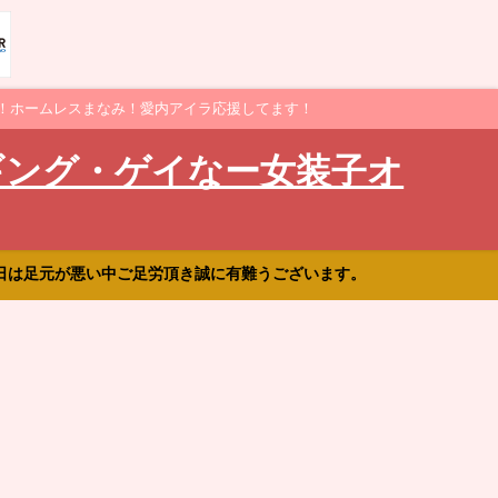
！ホームレスまなみ！愛内アイラ応援してます！
ギング・ゲイなー女装子オ
日は足元が悪い中ご足労頂き誠に有難うございます。