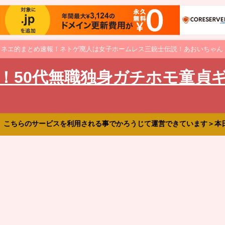
オネエ的まとめ速報！ネトゲ廃人は女子ホームレス三銃士伝説！あおいちゃん
！50代無職独身ガチホモ童貞
、こちらのサービスを利用される事でかろうじて運営できています＞本