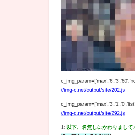
c_img_param=['max','6','3','80','no
//img-c.net/output/site/202.js
c_img_param=['max','3','1','0','list',
//img-c.net/output/site/292.js
1:
以下、名無しにかわりまして