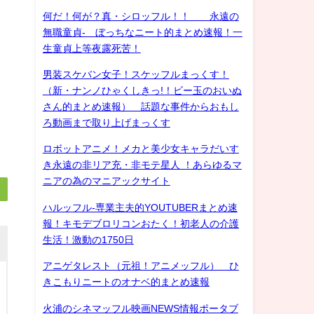
何だ！何が？真・シロッフル！！ 永遠の
無職童貞- ぼっちなニート的まとめ速報！一
生童貞上等夜露死苦！
男装スケバン女子！スケッフルまっくす！
（新・ナンノひゃくしきっ!！ビー玉のおいぬ
さん的まとめ速報） 話題な事件からおもし
ろ動画まで取り上げまっくす
ロボットアニメ！メカと美少女キャラだいす
き永遠の非リア充・非モテ星人 ！あらゆるマ
ニアの為のマニアックサイト
ハルッフル-専業主夫的YOUTUBERまとめ速
報！キモデブロリコンおたく！初老人の介護
生活！激動の1750日
アニゲタレスト（元祖！アニメッフル） ひ
きこもりニートのオナベ的まとめ速報
火浦のシネマッフル映画NEWS情報ポータブ