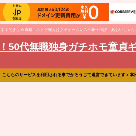
オネエ的まとめ速報！ネトゲ廃人は女子ホームレス三銃士伝説！あおいちゃん
！50代無職独身ガチホモ童貞
、こちらのサービスを利用される事でかろうじて運営できています＞本