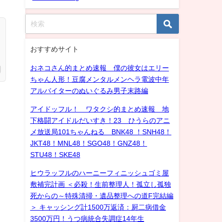
おすすめサイト
おネコさん的まとめ速報 僕の彼女はエリー
ちゃん人形！豆腐メンタルメンヘラ電波中年
アルバイターのぬいぐるみ男子末路編
アイドッフル！ ワタクシ的まとめ速報 地
下格闘アイドルだいすき！23 ひうらのアニ
メ放送局101ちゃんねる BNK48 ！SNH48！
JKT48！MNL48！SGO48！GNZ48！
STU48！SKE48
ヒウラッフルのハーニーフィニッシュゴミ屋
敷補完計画 ＜必殺！生前整理人！孤立し孤独
死からの～特殊清掃・遺品整理への道F完結編
＞ キャッシング計1500万返済：厨二病借金
3500万円！うつ病統合失調症14年生