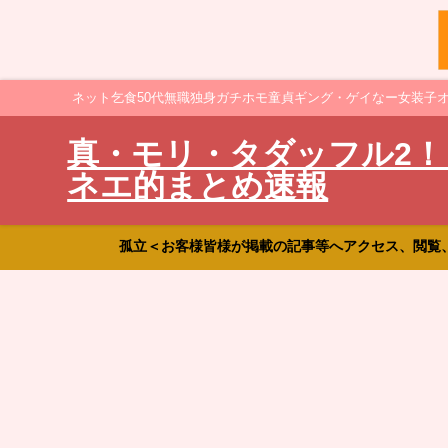
ネット乞食50代無職独身ガチホモ童貞ギング・ゲイなー女装子
真・モリ・タダッフル2！
ネエ的まとめ速報
孤立＜お客様皆様が掲載の記事等へアクセス、閲覧