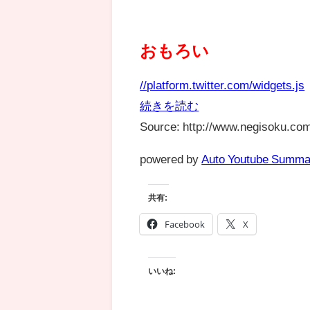
おもろい
//platform.twitter.com/widgets.js
続きを読む
Source: http://www.negisoku.com
powered by
Auto Youtube Summa
共有:
Facebook
X
いいね: