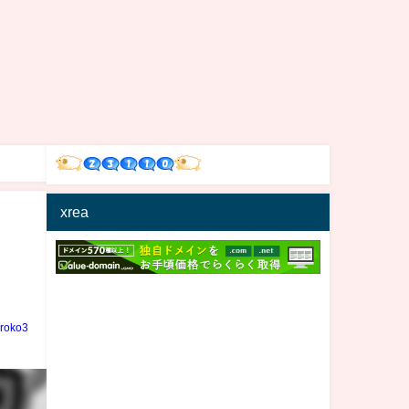
xrea
iroko3