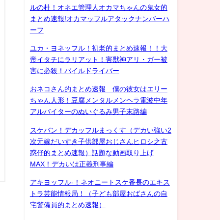
ルの杜！オネエ管理人オカマちゃんの鬼女的
まとめ速報!オカマッフルアタックナンバーハ
ーフ
ユカ・ヨネッフル！初老的まとめ速報！！大
帝イタチにラリアット！害獣神アリ・ガー被
害に必殺！パイルドライバー
おネコさん的まとめ速報 僕の彼女はエリー
ちゃん人形！豆腐メンタルメンヘラ電波中年
アルバイターのぬいぐるみ男子末路編
スケバン！デカッフルまっくす（デカい強い2
次元嫁だいすき子供部屋おじさんヒロシ之古
惑仔的まとめ速報）話題な動画取り上げ
MAX！デカいは正義刑事編
アキヨッフル-！ネオニートスケ番長のエキス
トラ芸能情報局！（子ども部屋おばさんの自
宅警備員的まとめ速報）