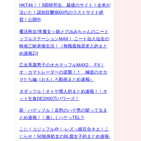
HKT46！！9期研究生、最後のサイト！全米が
泣いた！認知症鬱病60代のラストサイト絶
賛！公開中
魔法熟女/美魔女ッ娘メグみみちゃんのニート
ッフルステーションMAX！ ニート仙人仙女の
映画三昧老後生活！（無職孤独居老人的まと
め速報Z)]
乙女系腐男子のオカマッフルMAX2- FX！
オ・カマトレーダーの逆襲！！ 極道のオカ
マたち編（おもしろ動画まとめ速報）
タダッフル！ネトゲ廃人的まとめ速報！！ネ
ット乞食DE2000万パワーズ！
新・ハゲッフル！哀愁のハゲ男の髪ってるま
とめ速報！！激しくハゲっTEL？
こじ！コジッフル@！-レズっ娘百合ネエ！こ
じらせ！50独身処女のBL腐女子的まとめ速報-