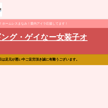
！ホームレスまなみ！愛内アイラ応援してます！
ギング・ゲイなー女装子オ
日は足元が悪い中ご足労頂き誠に有難うございます。