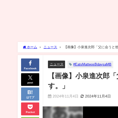
ホーム
ニュース
【画像】小泉進次郎「父に会うと
ニュース
#EatsMatteosBdaysaMB
Facebook
【画像】小泉進次郎「
post
す。」
2024年11月4日
2024年11月4日
はてブ
Pocket