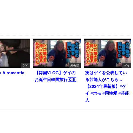
ゲイ
未分類
ゲイ
y A romantic
【韓国VLOG】ゲイの
実はゲイを公表してい
お誕生日韓国旅行🇰🇷
る芸能人がこちら...
【2024年最新版】#ゲ
イ #ホモ #同性愛 #芸能
人