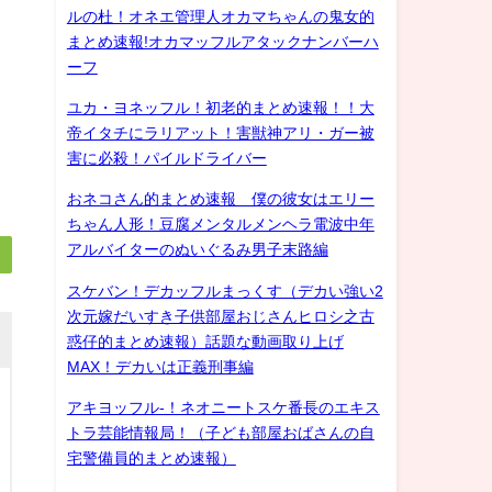
ルの杜！オネエ管理人オカマちゃんの鬼女的
まとめ速報!オカマッフルアタックナンバーハ
ーフ
ユカ・ヨネッフル！初老的まとめ速報！！大
帝イタチにラリアット！害獣神アリ・ガー被
害に必殺！パイルドライバー
おネコさん的まとめ速報 僕の彼女はエリー
ちゃん人形！豆腐メンタルメンヘラ電波中年
アルバイターのぬいぐるみ男子末路編
スケバン！デカッフルまっくす（デカい強い2
次元嫁だいすき子供部屋おじさんヒロシ之古
惑仔的まとめ速報）話題な動画取り上げ
MAX！デカいは正義刑事編
アキヨッフル-！ネオニートスケ番長のエキス
トラ芸能情報局！（子ども部屋おばさんの自
宅警備員的まとめ速報）