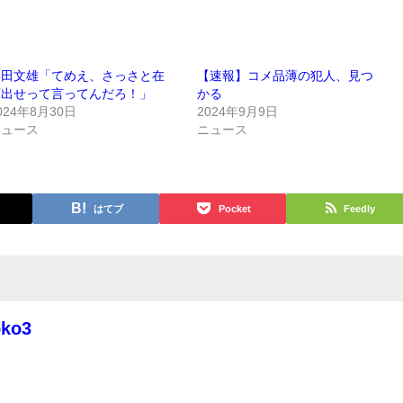
岸田文雄「てめえ、さっさと在
【速報】コメ品薄の犯人、見つ
庫出せって言ってんだろ！」
かる
024年8月30日
2024年9月9日
ニュース
ニュース
はてブ
Pocket
Feedly
oko3