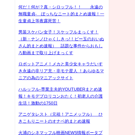
何だ！何が？真・シロッフル！！ 永遠の
無職童貞- ぼっちなニート的まとめ速報！一
生童貞上等夜露死苦！
男装スケバン女子！スケッフルまっくす！
（新・ナンノひゃくしきっ!！ビー玉のおいぬ
さん的まとめ速報） 話題な事件からおもし
ろ動画まで取り上げまっくす
ロボットアニメ！メカと美少女キャラだいす
き永遠の非リア充・非モテ星人 ！あらゆるマ
ニアの為のマニアックサイト
ハルッフル-専業主夫的YOUTUBERまとめ速
報！キモデブロリコンおたく！初老人の介護
生活！激動の1750日
アニゲタレスト（元祖！アニメッフル） ひ
きこもりニートのオナベ的まとめ速報
火浦のシネマッフル映画NEWS情報ポータブ