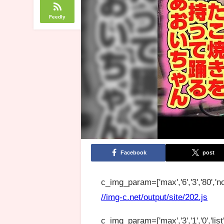
Feedly
Facebook
post
c_img_param=['max','6','3','80','no
//img-c.net/output/site/202.js
c_img_param=['max','3','1','0','list',