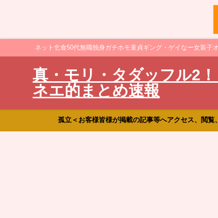
ネット乞食50代無職独身ガチホモ童貞ギング・ゲイなー女装子
真・モリ・タダッフル2！
ネエ的まとめ速報
孤立＜お客様皆様が掲載の記事等へアクセス、閲覧