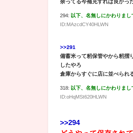
余ってる今補充すれば良かっ
294:
以下、名無しにかわりまし
ID:MAzcdCY40HLWN
>>291
備蓄米って籾保管やから籾摺
したやろ
倉庫からすぐに店に並べられ
318:
以下、名無しにかわりまし
ID:oHqMSt620HLWN
>>294
どうやって保存され