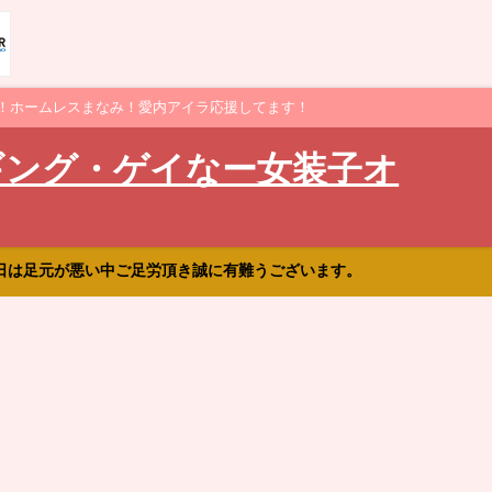
！ホームレスまなみ！愛内アイラ応援してます！
ギング・ゲイなー女装子オ
日は足元が悪い中ご足労頂き誠に有難うございます。