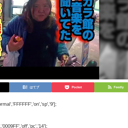
はてブ
Pocket
Feedly
rmal','FFFFFF','on','sp','9'];
'0009FF','off','pc','14'];