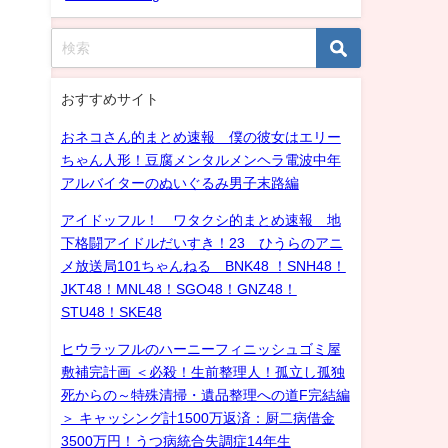
おすすめサイト
おネコさん的まとめ速報 僕の彼女はエリー
ちゃん人形！豆腐メンタルメンヘラ電波中年
アルバイターのぬいぐるみ男子末路編
アイドッフル！ ワタクシ的まとめ速報 地
下格闘アイドルだいすき！23 ひうらのアニ
メ放送局101ちゃんねる BNK48 ！SNH48！
JKT48！MNL48！SGO48！GNZ48！
STU48！SKE48
ヒウラッフルのハーニーフィニッシュゴミ屋
敷補完計画 ＜必殺！生前整理人！孤立し孤独
死からの～特殊清掃・遺品整理への道F完結編
＞ キャッシング計1500万返済：厨二病借金
3500万円！うつ病統合失調症14年生