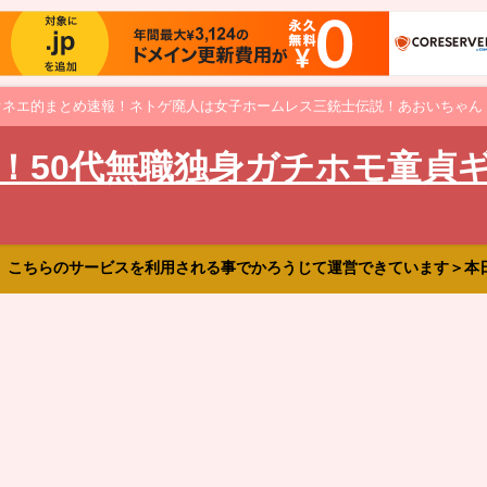
オネエ的まとめ速報！ネトゲ廃人は女子ホームレス三銃士伝説！あおいちゃん
！50代無職独身ガチホモ童貞
、こちらのサービスを利用される事でかろうじて運営できています＞本