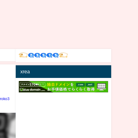
xrea
iroko3