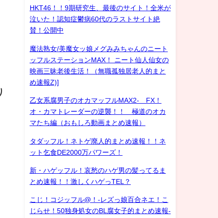
HKT46！！9期研究生、最後のサイト！全米が
泣いた！認知症鬱病60代のラストサイト絶
賛！公開中
魔法熟女/美魔女ッ娘メグみみちゃんのニート
ッフルステーションMAX！ ニート仙人仙女の
映画三昧老後生活！（無職孤独居老人的まと
め速報Z)]
り
乙女系腐男子のオカマッフルMAX2- FX！
オ・カマトレーダーの逆襲！！ 極道のオカ
マたち編（おもしろ動画まとめ速報）
タダッフル！ネトゲ廃人的まとめ速報！！ネ
ット乞食DE2000万パワーズ！
新・ハゲッフル！哀愁のハゲ男の髪ってるま
とめ速報！！激しくハゲっTEL？
こじ！コジッフル@！-レズっ娘百合ネエ！こ
じらせ！50独身処女のBL腐女子的まとめ速報-