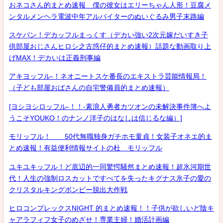
おネコさん的まとめ速報 僕の彼女はエリーちゃん人形！豆腐メ
ンタルメンヘラ電波中年アルバイターのぬいぐるみ男子末路編
スケバン！デカッフルまっくす（デカい強い2次元嫁だいすき子
供部屋おじさんヒロシ之古惑仔的まとめ速報）話題な動画取り上
げMAX！デカいは正義刑事編
アキヨッフル-！ネオニートスケ番長のエキストラ芸能情報局！
（子ども部屋おばさんの自宅警備員的まとめ速報）
[ヨシヨシロッフル-！！-素浪人勇者カツオンの未解決事件簿へよ
うこそYOUKO！のナンノ洋子のはなしは信じるな編）]
モリッフル！ 50代無職独身ガチホモ童貞！女装子オネエ的ま
とめ速報！有益便利情報サイトの杜 モリッフル
ユキユキッフル！ど底辺的一同驚愕騒然まとめ速報！超氷河期世
代！人生の強制ロスカットですべてを失ったキグナス氷子の愛の
クリスタルキングボンビー脱出大作戦
ヒロコンプレックスNIGHT 的まとめ速報！！子供が欲しいど陰キ
ャアラフィフ女子のめざせ！専業主婦！婚活計画編