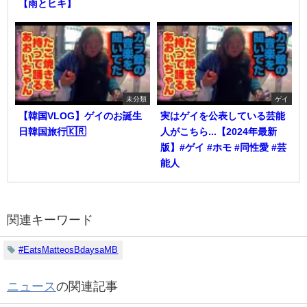
【雨とヒキ】
未分類
ゲイ
【韓国VLOG】ゲイのお誕生
実はゲイを公表している芸能
日韓国旅行🇰🇷
人がこちら...【2024年最新
版】#ゲイ #ホモ #同性愛 #芸
能人
関連キーワード
#EatsMatteosBdaysaMB
ニュース
の関連記事