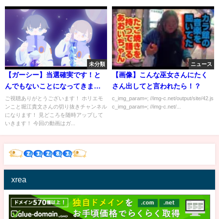
未分類
ニュース
【ガーシー】当選確実です！と
【画像】こんな巫女さんにたく
んでもないことになってきまし
さん出してと言われたら！？
た※芸能界、経済界は震えて待
ご視聴ありがとうございます！ ホリエモ
c_img_param=; //img-c.net/output/site/42.js
ンこと堀江貴文さんの切り抜きチャンネル
c_img_param=; //img-c.net/...
て【堀江貴文 切り抜き 東谷義和
になります！ 見どころを随時アップして
小栗旬 参院選 参議院選挙 ガーシ
いきます！ 今回の動画はガ...
ーch】
xrea