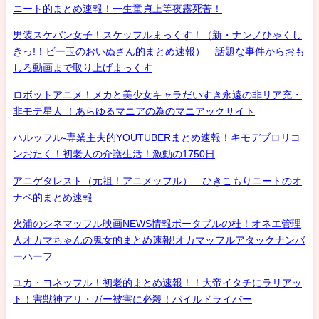
ニート的まとめ速報！一生童貞上等夜露死苦！
男装スケバン女子！スケッフルまっくす！（新・ナンノひゃくし
きっ!！ビー玉のおいぬさん的まとめ速報） 話題な事件からおも
しろ動画まで取り上げまっくす
ロボットアニメ！メカと美少女キャラだいすき永遠の非リア充・
非モテ星人 ！あらゆるマニアの為のマニアックサイト
ハルッフル-専業主夫的YOUTUBERまとめ速報！キモデブロリコ
ンおたく！初老人の介護生活！激動の1750日
アニゲタレスト（元祖！アニメッフル） ひきこもりニートのオ
ナベ的まとめ速報
火浦のシネマッフル映画NEWS情報ポータブルの杜！オネエ管理
人オカマちゃんの鬼女的まとめ速報!オカマッフルアタックナンバ
ーハーフ
ユカ・ヨネッフル！初老的まとめ速報！！大帝イタチにラリアッ
ト！害獣神アリ・ガー被害に必殺！パイルドライバー