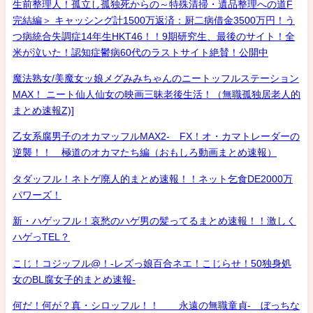
生前整理人！孤立し孤独死からの～特殊清掃・遺品整理への道F
完結編＞ キャッシング計1500万返済：厨二病借金3500万円！う
つ病統合失調症14年生HKT46！！9期研究生、最後のサイト！全
米が泣いた！認知症鬱病60代のラストサイト絶賛！公開中
魔法熟女/美魔女ッ娘メグみみちゃんのニートッフルステーション
MAX！ ニート仙人仙女の映画三昧老後生活！（無職孤独居老人的
まとめ速報Z)]
乙女系腐男子のオカマッフルMAX2- FX！オ・カマトレーダーの
逆襲！！ 極道のオカマたち編（おもしろ動画まとめ速報）
タダッフル！ネトゲ廃人的まとめ速報！！ネット乞食DE2000万
パワーズ！
新・ハゲッフル！哀愁のハゲ男の髪ってるまとめ速報！！激しく
ハゲっTEL？
こじ！コジッフル@！-レズっ娘百合ネエ！こじらせ！50独身処
女のBL腐女子的まとめ速報-
何だ！何が？真・シロッフル！！ 永遠の無職童貞- ぼっちな