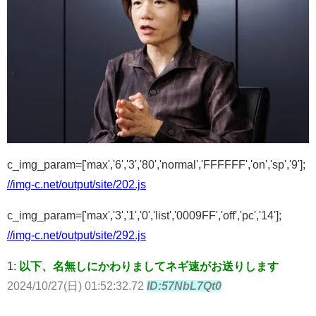
c_img_param=['max','6','3','80','normal','FFFFFF','on','sp','9'];
//img-c.net/output/site/202.js
c_img_param=['max','3','1','0','list','0009FF','off','pc','14'];
//img-c.net/output/site/292.js
1:
以下、名無しにかわりましてネギ速がお送りします
2024/10/27(日) 01:52:32.72
ID:57NbL7Qt0