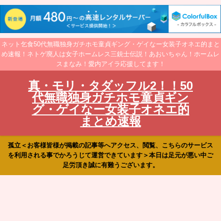
ネット乞食50代無職独身ガチホモ童貞ギング・ゲイなー女装子オネエ的まと
め速報！ネトゲ廃人は女子ホームレス三銃士伝説！あおいちゃん！ホームレ
スまなみ！愛内アイラ応援してます！
真・モリ・タダッフル2！！50
代無職独身ガチホモ童貞ギン
グ・ゲイなー女装子オネエ的
まとめ速報
孤立＜お客様皆様が掲載の記事等へアクセス、閲覧、こちらのサービス
を利用される事でかろうじて運営できています＞本日は足元が悪い中ご
足労頂き誠に有難うございます。