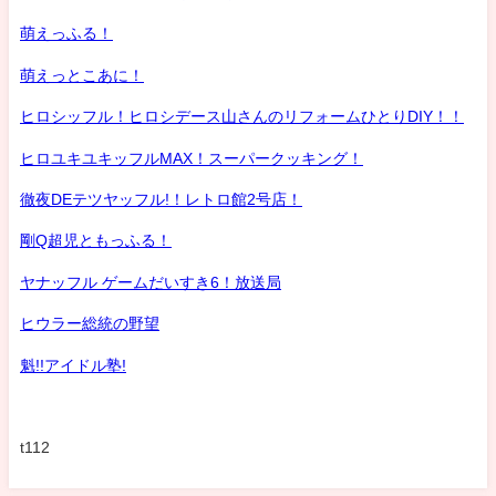
萌えっふる！
萌えっとこあに！
ヒロシッフル！ヒロシデース山さんのリフォームひとりDIY！！
ヒロユキユキッフルMAX！スーパークッキング！
徹夜DEテツヤッフル!！レトロ館2号店！
剛Q超児ともっふる！
ヤナッフル ゲームだいすき6！放送局
ヒウラー総統の野望
魁!!アイドル塾!
t112