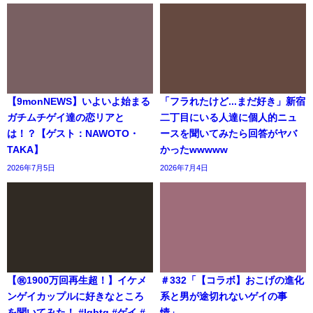
【9monNEWS】いよいよ始まる
「フラれたけど...まだ好き」新宿
ガチムチゲイ達の恋リアと
二丁目にいる人達に個人的ニュ
は！？【ゲスト：NAWOTO・
ースを聞いてみたら回答がヤバ
TAKA】
かったwwwww
2026年7月5日
2026年7月4日
【㊗️1900万回再生超！】イケメ
＃332「【コラボ】おこげの進化
ンゲイカップルに好きなところ
系と男が途切れないゲイの事
を聞いてみた！ #lgbtq #ゲイ #
情」