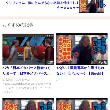
クリリンさん、娘にとんでもない名前を付けてしま
うｗｗｗｗｗｗ
おすすめの記事
国際
未分類
バカ「日本メタバース協会つく
やばい！満員電車から降りられ
りまーす！日本をメタバース先
ない！【バカゲー】【Stuck!】
進国に！🤑」ワイ(こいつ何を言
1 :名無しさん＠おーぷ
...
ん:2021/12/08(水)09:29:28 ID:DVs7 バカ
うとるんや？🤔)
「メタバースの法整備します！?」 ワイ
(メタバー...