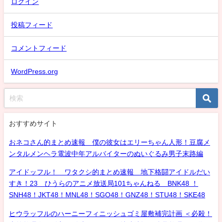
ログイン
投稿フィード
コメントフィード
WordPress.org
おすすめサイト
おネコさん的まとめ速報 僕の彼女はエリーちゃん人形！豆腐メ
ンタルメンヘラ電波中年アルバイターのぬいぐるみ男子末路編
アイドッフル！ ワタクシ的まとめ速報 地下格闘アイドルだい
すき！23 ひうらのアニメ放送局101ちゃんねる BNK48 ！
SNH48！JKT48！MNL48！SGO48！GNZ48！STU48！SKE48
ヒウラッフルのハーニーフィニッシュゴミ屋敷補完計画 ＜必殺！