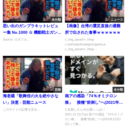
未分類
ニュース
思い出のガンプラキットレビュ
【画像】台湾の震災直後の避難
ー集 No.1000 ☆ 機動戦士ガンダ
所で出された食事ｗｗｗｗｗｗ
ム 1/100 ジオン軍水陸両用モビ
Source: ロボフル...
c_img_param=; //img-
c.net/output/category/game.js
ルスーツ MSM-07S シャア専用
c_img_param=; //img-...
ズゴック
芸能
未分類
海老蔵「歌舞伎の火を絶やさな
南アの感染「74％オミクロン
い」決意 - 芸能ニュース
株」 接種“前倒し”へ(2021年12
月2日)
このサイトの記事を見る...
1:名無しさん＠お腹いっぱい
2021.12.21(Tue) 南アの感染「74％オミク
ロン株」 接種“前倒し”へ(2021年12月2
日)って動...