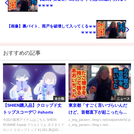
ｗｗｗｗ
【画像】裏バイト、雨戸を破壊して入ってくるｗｗ
ｗｗｗｗ
おすすめの記事
未分類
ニュース
【SHIEN購入品】クロップド丈
東京都「すごく言いづらいんだ
トップスコーデ♡ #shorts
けど、首都直下が起こったら、
皆さんを救助するのは困難で
今回の着用アイテムはこちら SHEIN
c_img_param=; //img-c.net/output/site/42.js
ROMWE Kawaii フリルトリム ネクタイフ
c_img_param=; //img-c.net/...
す。」
ロント クロップトップ ¥1,051 商品ID: ...