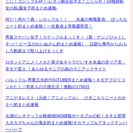
こじ！コジッフル@！-レズっ娘百合ネエ！こじらせ！50独身処
女のBL腐女子的まとめ速報-
何だ！何が？真・シロッフル！！ 永遠の無職童貞- ぼっちな
ニート的まとめ速報！一生童貞上等夜露死苦！
男装スケバン女子！スケッフルまっくす！（新・ナンノひゃくし
きっ!！ビー玉のおいぬさん的まとめ速報） 話題な事件からおも
しろ動画まで取り上げまっくす
ロボットアニメ！メカと美少女キャラだいすき永遠の非リア充・
非モテ星人 ！あらゆるマニアの為のマニアックサイト
ハルッフル-専業主夫的YOUTUBERまとめ速報！キモデブロリコ
ンおたく！初老人の介護生活！激動の1750日
アニゲタレスト（元祖！アニメッフル） ひきこもりニートのオ
ナベ的まとめ速報
火浦のシネマッフル映画NEWS情報ポータブルの杜！オネエ管理
人オカマちゃんの鬼女的まとめ速報!オカマッフルアタックナンバ
ーハーフ