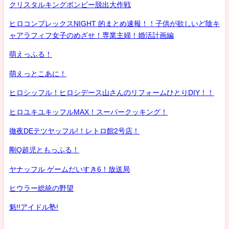
クリスタルキングボンビー脱出大作戦
ヒロコンプレックスNIGHT 的まとめ速報！！子供が欲しいど陰キ
ャアラフィフ女子のめざせ！専業主婦！婚活計画編
萌えっふる！
萌えっとこあに！
ヒロシッフル！ヒロシデース山さんのリフォームひとりDIY！！
ヒロユキユキッフルMAX！スーパークッキング！
徹夜DEテツヤッフル!！レトロ館2号店！
剛Q超児ともっふる！
ヤナッフル ゲームだいすき6！放送局
ヒウラー総統の野望
魁!!アイドル塾!