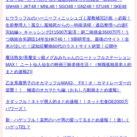
SNH48！JKT48！MNL48！SGO48！GNZ48！STU48！SKE48
ヒウラッフルのハーニーフィニッシュゴミ屋敷補完計画 ＜必殺！
生前整理人！孤立し孤独死からの～特殊清掃・遺品整理への道F
完結編＞ キャッシング計1500万返済：厨二病借金3500万円！う
つ病統合失調症14年生HKT46！！9期研究生、最後のサイト！全
米が泣いた！認知症鬱病60代のラストサイト絶賛！公開中
魔法熟女/美魔女ッ娘メグみみちゃんのニートッフルステーション
MAX！ ニート仙人仙女の映画三昧老後生活！（無職孤独居老人的
まとめ速報Z)]
乙女系腐男子のオカマッフルMAX2- FX！オ・カマトレーダーの
逆襲！！ 極道のオカマたち編（おもしろ動画まとめ速報）
タダッフル！ネトゲ廃人的まとめ速報！！ネット乞食DE2000万
パワーズ！
新・ハゲッフル！哀愁のハゲ男の髪ってるまとめ速報！！激しく
ハゲっTEL？