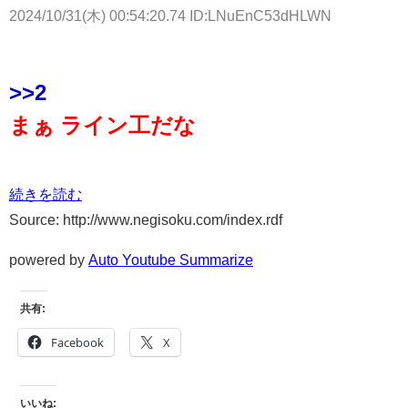
2024/10/31(木) 00:54:20.74 ID:LNuEnC53dHLWN
>>2
まぁ ライン工だな
続きを読む
Source: http://www.negisoku.com/index.rdf
powered by
Auto Youtube Summarize
共有:
Facebook
X
いいね: