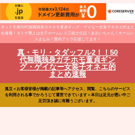
ネット乞食50代無職独身ガチホモ童貞ギング・ゲイなー女装子オネエ的まと
め速報！ネトゲ廃人は女子ホームレス三銃士伝説！あおいちゃん！ホームレ
スまなみ！愛内アイラ応援してます！
真・モリ・タダッフル2！！50
代無職独身ガチホモ童貞ギン
グ・ゲイなー女装子オネエ的
まとめ速報
孤立＜お客様皆様が掲載の記事等へアクセス、閲覧、こちらのサービス
を利用される事でかろうじて運営できています＞本日は足元が悪い中ご
足労頂き誠に有難うございます。