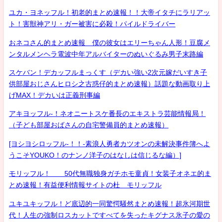
ユカ・ヨネッフル！初老的まとめ速報！！大帝イタチにラリアッ
ト！害獣神アリ・ガー被害に必殺！パイルドライバー
おネコさん的まとめ速報 僕の彼女はエリーちゃん人形！豆腐メ
ンタルメンヘラ電波中年アルバイターのぬいぐるみ男子末路編
スケバン！デカッフルまっくす（デカい強い2次元嫁だいすき子
供部屋おじさんヒロシ之古惑仔的まとめ速報）話題な動画取り上
げMAX！デカいは正義刑事編
アキヨッフル-！ネオニートスケ番長のエキストラ芸能情報局！
（子ども部屋おばさんの自宅警備員的まとめ速報）
[ヨシヨシロッフル-！！-素浪人勇者カツオンの未解決事件簿へよ
うこそYOUKO！のナンノ洋子のはなしは信じるな編）]
モリッフル！ 50代無職独身ガチホモ童貞！女装子オネエ的ま
とめ速報！有益便利情報サイトの杜 モリッフル
ユキユキッフル！ど底辺的一同驚愕騒然まとめ速報！超氷河期世
代！人生の強制ロスカットですべてを失ったキグナス氷子の愛の