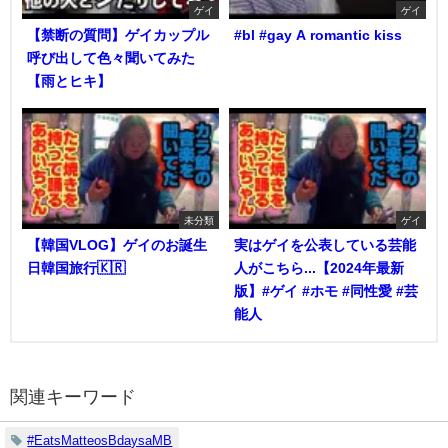
ゲイ
ゲイ
【禁断の質問】ゲイカップル
#bl #gay A romantic kiss
呼び出して色々聞いてみた
【雨とヒキ】
未分類
ゲイ
【韓国VLOG】ゲイのお誕生
実はゲイを公表している芸能
日韓国旅行🇰🇷
人がこちら...【2024年最新
版】#ゲイ #ホモ #同性愛 #芸
能人
関連キーワード
#EatsMatteosBdaysaMB