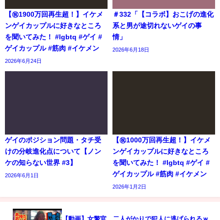
【㊗️1900万回再生超！】イケメ
＃332「【コラボ】おこげの進化
ンゲイカップルに好きなところ
系と男が途切れないゲイの事
を聞いてみた！ #lgbtq #ゲイ #
情」
ゲイカップル #筋肉 #イケメン
2026年6月18日
2026年6月24日
ゲイのポジション問題・タチ受
【㊗️1000万回再生超！】イケメ
けの分岐進化点について【ノン
ンゲイカップルに好きなところ
ケの知らない世界 #3】
を聞いてみた！ #lgbtq #ゲイ #
ゲイカップル #筋肉 #イケメン
2026年6月1日
2026年1月2日
【動画】女警官、二人がかりで犯人に逃げられるｗ