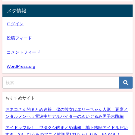
メタ情報
ログイン
投稿フィード
コメントフィード
WordPress.org
おすすめサイト
おネコさん的まとめ速報 僕の彼女はエリーちゃん人形！豆腐メ
ンタルメンヘラ電波中年アルバイターのぬいぐるみ男子末路編
アイドッフル！ ワタクシ的まとめ速報 地下格闘アイドルだい
すき！23 ひうらのアニメ放送局101ちゃんねる BNK48 ！