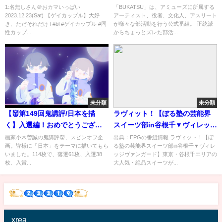
同性カップル #gay
密着してみた❶
1:名無しさん＠おカマいっぱい
「BUKATSU」は、アミューズに所属する
2023.12.23(Sat) 【ゲイカップル】大好
アーティスト、役者、文化人、アスリート
き、ただそれだけ l #bl #ゲイカップル #同
が様々な部活動を行う公式番組。 正統派
性カップ...
からちょっとズレた部活...
未分類
未分類
【👹第149回鬼講評/日本を描
ラヴィット！【ぼる塾の芸能界
く】入選編！おめでとうござい
スイーツ部in谷根千▼ヴィレッジ
ます㊗️次は是非入賞を！38名！
ヴァンガード】[字]…の番組内容
画家小木曽誠の鬼講評👹、スピンオフ企
出典：EPGの番組情報 ラヴィット！【ぼ
画。皆様に「日本」をテーマに描いてもら
る塾の芸能界スイーツ部in谷根千▼ヴィレ
解析まとめ
いました。114枚で、落選61枚、入選38
ッジヴァンガード】東京・谷根千エリアの
枚、入賞...
大人気・絶品スイーツが...
xrea