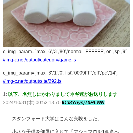
c_img_param=['max','6','3','80','normal','FFFFFF','on','sp','9'];
//img-c.net/output/category/game.js
c_img_param=['max','3','1','0','list','0009FF','off','pc','14'];
//img-c.net/output/site/292.js
1:
以下、名無しにかわりましてネギ速がお送りします
2024/10/31(木) 00:52:18.70
ID:I8YhysjT0HLWN
スタンフォード大学はこんな実験をした。
小さな子供を部屋に入れて「マシュマロを1個食べ