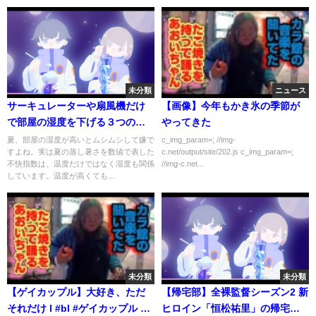
未分類
ニュース
サーキュレーターや扇風機だけ
【画像】今年もかき氷の季節が
で部屋の湿度を下げる３つの裏
やってきた
技
夏、部屋の湿度が高いとムシムシして嫌で
c_img_param=; //img-
すよね。実は夏の蒸し暑さを数値で表した
c.net/output/site/202.js c_img_param=;
不快指数は、温度だけではなく湿度も関係
//img-c.net...
しています。温度が高くても...
未分類
未分類
【ゲイカップル】大好き、ただ
【帰宅部】全裸監督シーズン2 新
それだけ l #bl #ゲイカップル #
ヒロイン「恒松祐里」の帰宅に