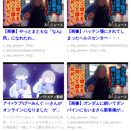
ニュース
ニュース
【画像】やっとまともな「なんj
【画像】ハッテン場にされてし
民」になれたわ…
まったヘルスセンター・・・
c_img_param=; //img-
c_img_param=; //img-c.net/output/site/42.js
c.net/output/category/anime.js
c_img_param=; //img-c.net/...
c_img_param=; //img...
バラエティ動画
ニュース
アイ=ラブ!げーみんぐ ○○さんが
【画像】ガンダムに続いてダン
オンラインになりました ゲス
バインにもいまさら新装備が登
ト：大場花菜 2月18日
場ｗｗｗｗｗ
アイ=ラブ!げーみんぐ 2023年2月18日内
c_img_param=; //img-
容：アインシュタイン＆=LOVEメンバー
c.net/output/site/202.js c_img_param=;
が視聴者と一緒にゲーム愛を深めるゲーム
//img-c.net...