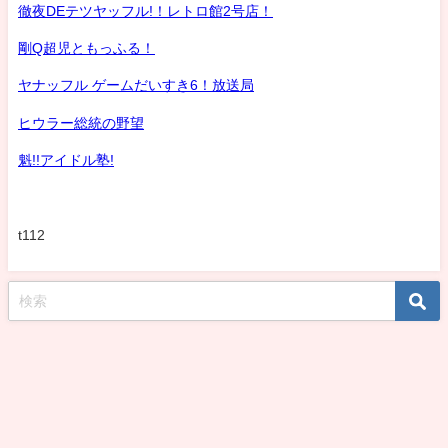
徹夜DEテツヤッフル!！レトロ館2号店！
剛Q超児ともっふる！
ヤナッフル ゲームだいすき6！放送局
ヒウラー総統の野望
魁!!アイドル塾!
t112