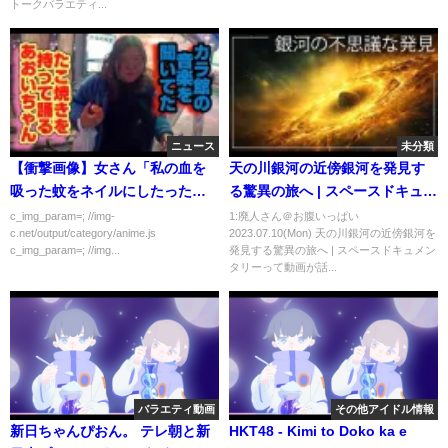
トークバラエティ...
ニュース
未分類
【衝撃画像】女さん「私の血を
天の川銀河の近傍銀河を発見す
吸った蚊をネイルにしたった
る驚異の旅へ | スペースドキュメ
ｗ」
ンタリー
c_img_param=; //img-
1:廃人さん＠お腹いっぱい
c.net/output/category/anime.js
2023.07.10(Mon) 天の川銀河の近傍銀河を
c_img_param=; //img...
発見する驚異の旅へ | スペースドキュメン
タリーって動画が話...
バラエティ動画
その他アイドル情報
新日ちゃんぴおん。 テレ朝と新
HKT48 - Kimi to Doko ka e