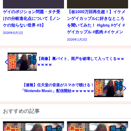
ゲイのポジション問題・タチ受
【㊗️1000万回再生超！】イケメ
けの分岐進化点について【ノン
ンゲイカップルに好きなところ
ケの知らない世界 #3】
を聞いてみた！ #lgbtq #ゲイ #
ゲイカップル #筋肉 #イケメン
2026年6月1日
2026年1月2日
【画像】裏バイト、雨戸を破壊して入ってくるｗｗ
ｗｗｗｗ
【速報】任天堂の音楽がスマホで聴ける！
「Nintendo Music」配信開始ｗｗｗｗｗｗ
おすすめの記事