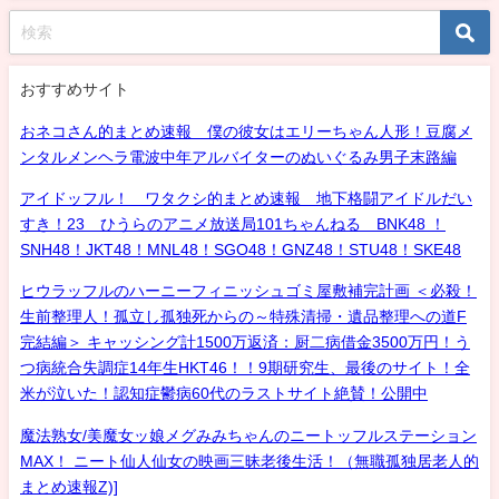
おすすめサイト
おネコさん的まとめ速報 僕の彼女はエリーちゃん人形！豆腐メ
ンタルメンヘラ電波中年アルバイターのぬいぐるみ男子末路編
アイドッフル！ ワタクシ的まとめ速報 地下格闘アイドルだい
すき！23 ひうらのアニメ放送局101ちゃんねる BNK48 ！
SNH48！JKT48！MNL48！SGO48！GNZ48！STU48！SKE48
ヒウラッフルのハーニーフィニッシュゴミ屋敷補完計画 ＜必殺！
生前整理人！孤立し孤独死からの～特殊清掃・遺品整理への道F
完結編＞ キャッシング計1500万返済：厨二病借金3500万円！う
つ病統合失調症14年生HKT46！！9期研究生、最後のサイト！全
米が泣いた！認知症鬱病60代のラストサイト絶賛！公開中
魔法熟女/美魔女ッ娘メグみみちゃんのニートッフルステーション
MAX！ ニート仙人仙女の映画三昧老後生活！（無職孤独居老人的
まとめ速報Z)]