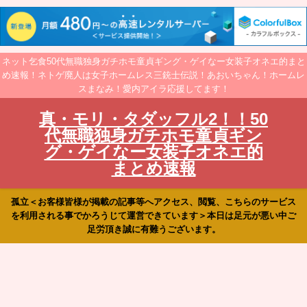
ネット乞食50代無職独身ガチホモ童貞ギング・ゲイなー女装子オネエ的まと
め速報！ネトゲ廃人は女子ホームレス三銃士伝説！あおいちゃん！ホームレ
スまなみ！愛内アイラ応援してます！
真・モリ・タダッフル2！！50
代無職独身ガチホモ童貞ギン
グ・ゲイなー女装子オネエ的
まとめ速報
孤立＜お客様皆様が掲載の記事等へアクセス、閲覧、こちらのサービス
を利用される事でかろうじて運営できています＞本日は足元が悪い中ご
足労頂き誠に有難うございます。