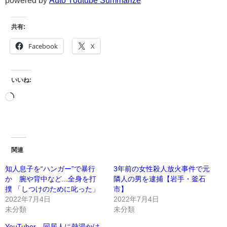
共有:
Facebook
X
いいね:
関連
知人息子を“ハンガー”で暴行
3年前の女性殺人放火事件で元
か 腕や背中など...全身を打
隣人の男を逮捕【岩手・釜石
撲 「しつけのために叱った」
市】
2022年7月4日
2022年7月4日
未分類
未分類
YouTuber、同居人に熱湯かけ