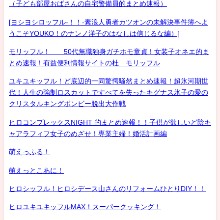
（子ども部屋おばさんの自宅警備員的まとめ速報）
[ヨシヨシロッフル-！！-素浪人勇者カツオンの未解決事件簿へよ
うこそYOUKO！のナンノ洋子のはなしは信じるな編）]
モリッフル！ 50代無職独身ガチホモ童貞！女装子オネエ的ま
とめ速報！有益便利情報サイトの杜 モリッフル
ユキユキッフル！ど底辺的一同驚愕騒然まとめ速報！超氷河期世
代！人生の強制ロスカットですべてを失ったキグナス氷子の愛の
クリスタルキングボンビー脱出大作戦
ヒロコンプレックスNIGHT 的まとめ速報！！子供が欲しいど陰キ
ャアラフィフ女子のめざせ！専業主婦！婚活計画編
萌えっふる！
萌えっとこあに！
ヒロシッフル！ヒロシデース山さんのリフォームひとりDIY！！
ヒロユキユキッフルMAX！スーパークッキング！