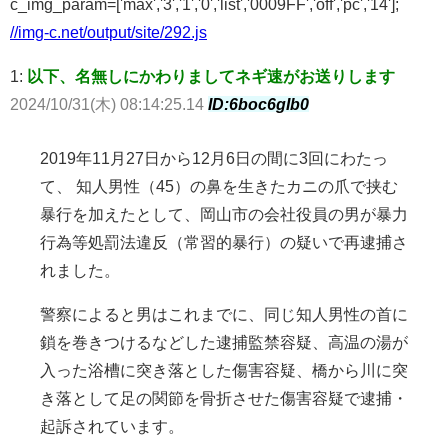
c_img_param=['max','3','1','0','list','0009FF','off','pc','14'];
//img-c.net/output/site/292.js
1:
以下、名無しにかわりましてネギ速がお送りします
2024/10/31(木) 08:14:25.14
ID:6boc6gIb0
2019年11月27日から12月6日の間に3回にわたっ
て、 知人男性（45）の鼻を生きたカニの爪で挟む
暴行を加えたとして、岡山市の会社役員の男が暴力
行為等処罰法違反（常習的暴行）の疑いで再逮捕さ
れました。
警察によると男はこれまでに、同じ知人男性の首に
鎖を巻きつけるなどした逮捕監禁容疑、高温の湯が
入った浴槽に突き落とした傷害容疑、橋から川に突
き落として足の関節を骨折させた傷害容疑で逮捕・
起訴されています。