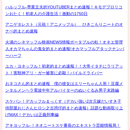
ハルッフル-専業主夫的YOUTUBERまとめ速報！キモデブロリコ
ンおたく！初老人の介護生活！激動の1750日
アニゲタレスト（元祖！アニメッフル） ひきこもりニートのオ
ナベ的まとめ速報
火浦のシネマッフル映画NEWS情報ポータブルの杜！オネエ管理
人オカマちゃんの鬼女的まとめ速報!オカマッフルアタックナンバ
ーハーフ
ユカ・ヨネッフル！初老的まとめ速報！！大帝イタチにラリアッ
ト！害獣神アリ・ガー被害に必殺！パイルドライバー
おネコさん的まとめ速報 僕の彼女はエリーちゃん人形！豆腐メ
ンタルメンヘラ電波中年アルバイターのぬいぐるみ男子末路編
スケバン！デカッフルまっくす（デカい強い2次元嫁だいすき子
供部屋おじさんヒロシ之古惑仔的まとめ速報）話題な動画取り上
げMAX！デカいは正義刑事編
アキヨッフル-！ネオニートスケ番長のエキストラ芸能情報局！