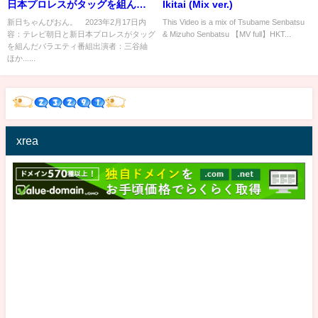
日本プロレスがタッグを組んだ
Ikitai (Mix ver.)
プロレスバラエティ 2月17日
新日ちゃんぴおん。 2023年2月17日内
This Video is a mix of Tsubame Senbatsu
容：テレビ朝日と新日本プロレスがタッグ
& Mizuho Senbatsu 【MV full】HKT...
を組んだバラエティ番組出演者：三谷紬
ほか......
xrea