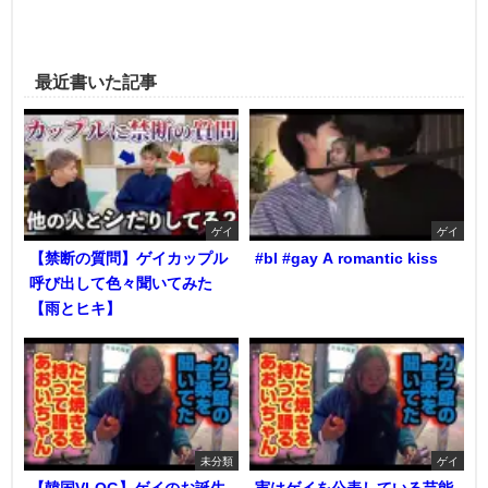
最近書いた記事
ゲイ
ゲイ
【禁断の質問】ゲイカップル
#bl #gay A romantic kiss
呼び出して色々聞いてみた
【雨とヒキ】
未分類
ゲイ