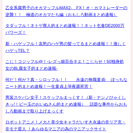
乙女系腐男子のオカマッフルMAX2- FX！オ・カマトレーダーの
逆襲！！ 極道のオカマたち編（おもしろ動画まとめ速報）
タダッフル！ネトゲ廃人的まとめ速報！！ネット乞食DE2000万
パワーズ！
新・ハゲッフル！哀愁のハゲ男の髪ってるまとめ速報！！激しく
ハゲっTEL？
こじ！コジッフル@！-レズっ娘百合ネエ！こじらせ！50独身処
女のBL腐女子的まとめ速報-
何だ！何が？真・シロッフル！！ 永遠の無職童貞- ぼっちな
ニート的まとめ速報！一生童貞上等夜露死苦！
男装スケバン女子！スケッフルまっくす！（新・ナンノひゃくし
きっ!！ビー玉のおいぬさん的まとめ速報） 話題な事件からおも
しろ動画まで取り上げまっくす
ロボットアニメ！メカと美少女キャラだいすき永遠の非リア充・
非モテ星人 ！あらゆるマニアの為のマニアックサイト