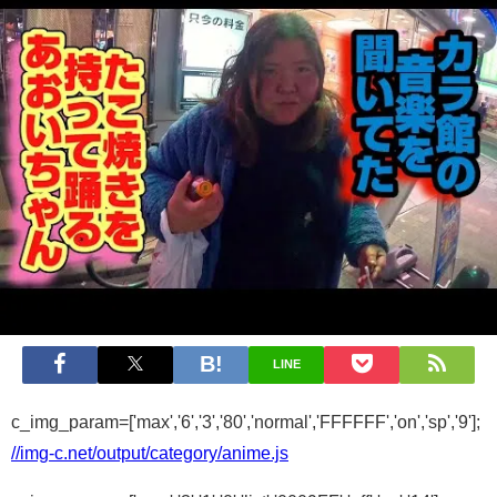
LINE
c_img_param=['max','6','3','80','normal','FFFFFF','on','sp','9'];
//img-c.net/output/category/anime.js