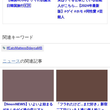
【韓国VLOG】ゲイのお誕生
実はゲイを公表している芸能
日韓国旅行🇰🇷
人がこちら...【2024年最新
版】#ゲイ #ホモ #同性愛 #芸
能人
関連キーワード
#EatsMatteosBdaysaMB
ニュース
の関連記事
【9monNEWS】いよいよ始まる
「フラれたけど...まだ好き」新宿
ガチムチゲイ達の恋リアと
二丁目にいる人達に個人的ニュ