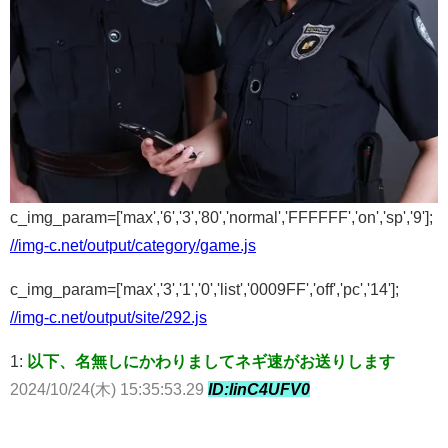
c_img_param=['max','6','3','80','normal','FFFFFF','on','sp','9'];
//img-c.net/output/category/game.js
c_img_param=['max','3','1','0','list','0009FF','off','pc','14'];
//img-c.net/output/site/292.js
1:
以下、名無しにかわりましてネギ速がお送りします
2024/10/24(木) 15:35:53.29
ID:linC4UFV0