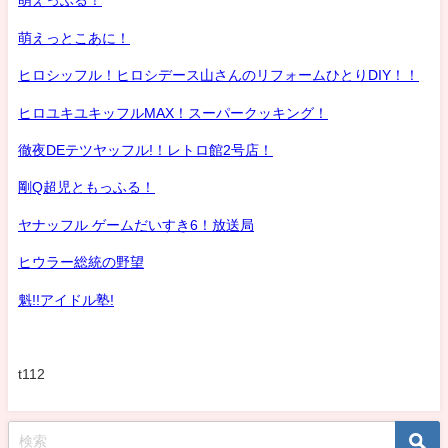
萌えっふる！
萌えっとこあに！
ヒロシッフル！ヒロシデース山さんのリフォームひとりDIY！！
ヒロユキユキッフルMAX！スーパークッキング！
徹夜DEテツヤッフル!！レトロ館2号店！
剛Q超児ともっふる！
ヤナッフル ゲームだいすき6！放送局
ヒウラー総統の野望
魁!!アイドル塾!
t112