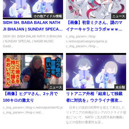
その他アイドル情報
ニュース
SIDH SH. BABA BALAK NATH
【画像】初音ミクさん、謎のマ
JI BHAJAN | SUNDAY SPECAIL
イナーキャラとコラボｗｗｗｗ
| NASIB MUSIC
ｗｗ
SIDH SH. BABA BALAK NATH JI BHAJAN
c_img_param=; //img-
| SUNDAY SPECAIL | NASIB MUSIC
c.net/output/category/game.js
Gadd...
c_img_param=; //img-...
ニュース
未分類
【画像】ヒグマさん、2ヶ月で
リトアニア外相「結束して独裁
100キロの激太り
者に対抗を」ウクライナ侵攻で
NATOなど役割の重要性訴え
c_img_param=; //img-c.net/output/site/42.js
日本との友好100周年を迎えて来日した
c_img_param=; //img-c.net/...
リトアニアの外相がロシアのウクライナ侵
(2022年6月7日)
攻について、NATO（北大西洋条約機構）
などの役割の重要性を訴...