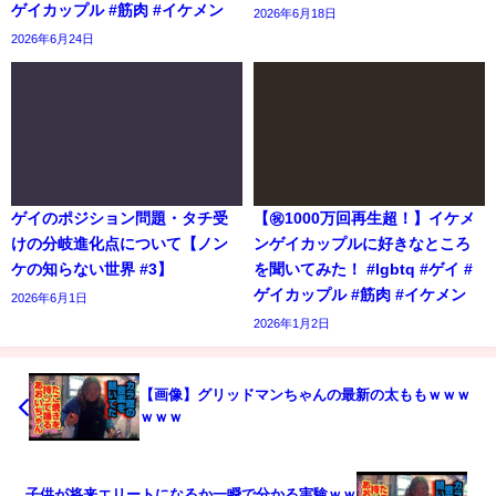
ゲイカップル #筋肉 #イケメン
2026年6月18日
2026年6月24日
ゲイのポジション問題・タチ受
【㊗️1000万回再生超！】イケメ
けの分岐進化点について【ノン
ンゲイカップルに好きなところ
ケの知らない世界 #3】
を聞いてみた！ #lgbtq #ゲイ #
ゲイカップル #筋肉 #イケメン
2026年6月1日
2026年1月2日
【画像】グリッドマンちゃんの最新の太ももｗｗｗ
ｗｗｗ
子供が将来エリートになるか一瞬で分かる実験ｗｗ