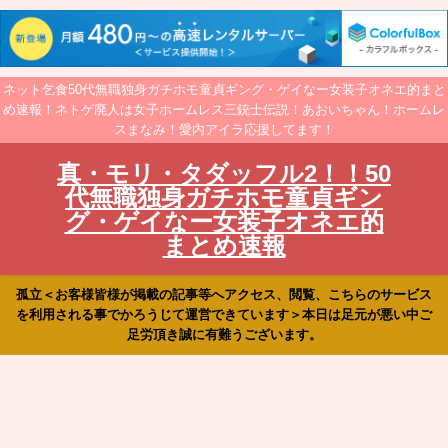
ネット乞食50代無職独身ガチホモ童貞ギング・ゲイなー女装子オネエ的まと
め速報！ネトゲ廃人は女子ホームレス三銃士伝説！あおいちゃん！ホームレ
スまなみ！愛内アイラ応援してます！
真・モリ・タダッフル2！！50
代無職独身ガチホモ童貞ギン
グ・ゲイなー女装子オネエ的
まとめ速報
孤立＜お客様皆様が掲載の記事等へアクセス、閲覧、こちらのサービス
を利用される事でかろうじて運営できています＞本日は足元が悪い中ご
足労頂き誠に有難うございます。