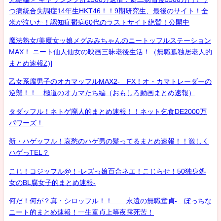
つ病統合失調症14年生HKT46！！9期研究生、最後のサイト！全
米が泣いた！認知症鬱病60代のラストサイト絶賛！公開中
魔法熟女/美魔女ッ娘メグみみちゃんのニートッフルステーション
MAX！ ニート仙人仙女の映画三昧老後生活！（無職孤独居老人的
まとめ速報Z)]
乙女系腐男子のオカマッフルMAX2- FX！オ・カマトレーダーの
逆襲！！ 極道のオカマたち編（おもしろ動画まとめ速報）
タダッフル！ネトゲ廃人的まとめ速報！！ネット乞食DE2000万
パワーズ！
新・ハゲッフル！哀愁のハゲ男の髪ってるまとめ速報！！激しく
ハゲっTEL？
こじ！コジッフル@！-レズっ娘百合ネエ！こじらせ！50独身処
女のBL腐女子的まとめ速報-
何だ！何が？真・シロッフル！！ 永遠の無職童貞- ぼっちな
ニート的まとめ速報！一生童貞上等夜露死苦！