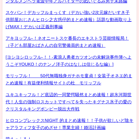
ンタルメンヘラ電波中年アルバイターのぬいぐるみ男子末路編
スケバン！デカッフルまっくす（デカい強い2次元嫁だいすき子
供部屋おじさんヒロシ之古惑仔的まとめ速報）話題な動画取り上
げMAX！デカいは正義刑事編
アキヨッフル-！ネオニートスケ番長のエキストラ芸能情報局！
（子ども部屋おばさんの自宅警備員的まとめ速報）
[ヨシヨシロッフル-！！-素浪人勇者カツオンの未解決事件簿へよ
うこそYOUKO！のナンノ洋子のはなしは信じるな編）]
モリッフル！ 50代無職独身ガチホモ童貞！女装子オネエ的ま
とめ速報！有益便利情報サイトの杜 モリッフル
ユキユキッフル！ど底辺的一同驚愕騒然まとめ速報！超氷河期世
代！人生の強制ロスカットですべてを失ったキグナス氷子の愛の
クリスタルキングボンビー脱出大作戦
ヒロコンプレックスNIGHT 的まとめ速報！！子供が欲しいど陰キ
ャアラフィフ女子のめざせ！専業主婦！婚活計画編