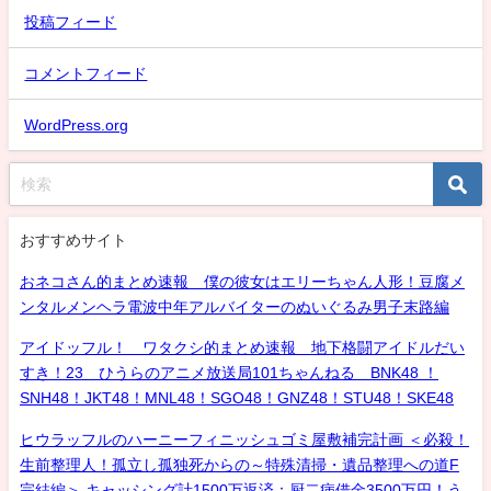
投稿フィード
コメントフィード
WordPress.org
おすすめサイト
おネコさん的まとめ速報 僕の彼女はエリーちゃん人形！豆腐メ
ンタルメンヘラ電波中年アルバイターのぬいぐるみ男子末路編
アイドッフル！ ワタクシ的まとめ速報 地下格闘アイドルだい
すき！23 ひうらのアニメ放送局101ちゃんねる BNK48 ！
SNH48！JKT48！MNL48！SGO48！GNZ48！STU48！SKE48
ヒウラッフルのハーニーフィニッシュゴミ屋敷補完計画 ＜必殺！
生前整理人！孤立し孤独死からの～特殊清掃・遺品整理への道F
完結編＞ キャッシング計1500万返済：厨二病借金3500万円！う