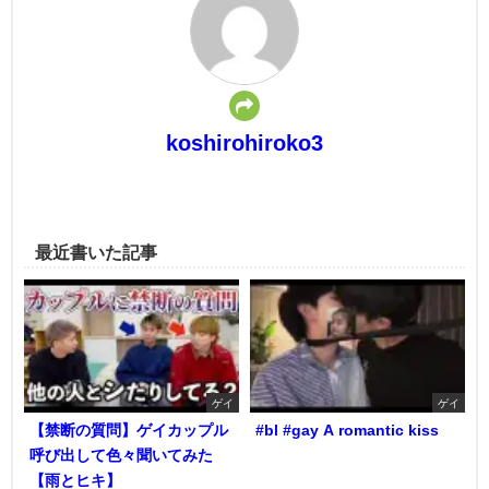
koshirohiroko3
最近書いた記事
ゲイ
ゲイ
【禁断の質問】ゲイカップル
#bl #gay A romantic kiss
呼び出して色々聞いてみた
【雨とヒキ】