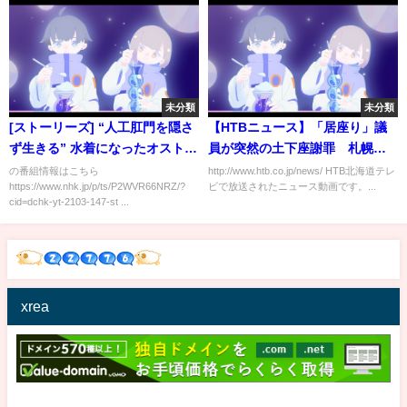
未分類
未分類
[ストーリーズ] “人工肛門を隠さ
【HTBニュース】「居座り」議
ず生きる” 水着になったオストメ
員が突然の土下座謝罪 札幌市
イト | NHK
議会
の番組情報はこちら
http://www.htb.co.jp/news/ HTB北海道テレ
https://www.nhk.jp/p/ts/P2WVR66NRZ/?
ビで放送されたニュース動画です。...
cid=dchk-yt-2103-147-st ...
xrea