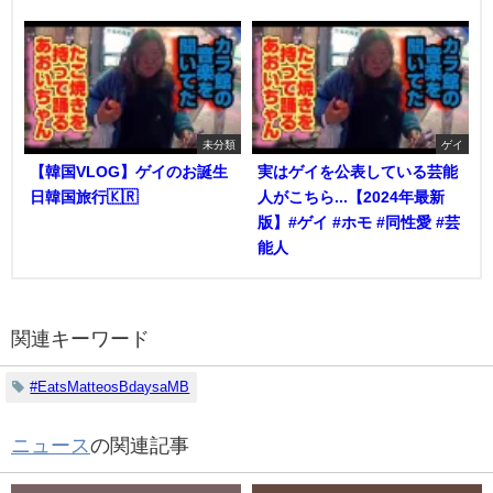
未分類
ゲイ
【韓国VLOG】ゲイのお誕生
実はゲイを公表している芸能
日韓国旅行🇰🇷
人がこちら...【2024年最新
版】#ゲイ #ホモ #同性愛 #芸
能人
関連キーワード
#EatsMatteosBdaysaMB
ニュース
の関連記事