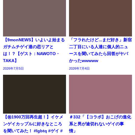
【9monNEWS】いよいよ始まる
「フラれたけど...まだ好き」新宿
ガチムチゲイ達の恋リアと
二丁目にいる人達に個人的ニュ
は！？【ゲスト：NAWOTO・
ースを聞いてみたら回答がヤバ
TAKA】
かったwwwww
2026年7月5日
2026年7月4日
【㊗️1900万回再生超！】イケメ
＃332「【コラボ】おこげの進化
ンゲイカップルに好きなところ
系と男が途切れないゲイの事
を聞いてみた！ #lgbtq #ゲイ #
情」