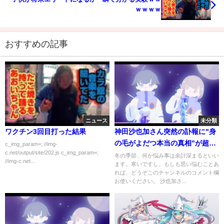
ｗｗｗｗ
おすすめの記事
ニュース
未分類
ワクチン3回目打った結果
神田沙也加さん突然の訃報に"身
の毛がよだつ本当の真相"が超絶
c_img_param=; //img-
c.net/output/site/202.js c_img_param=;
ヤバい！！母松田聖子さんのデ
冬の季節、何か悩み事は余計深まるといい
//img-c.net...
ます。寒いですし。もしも思い悩むことあ
ィナーショーの違和感に気づい
れば、どうぞこのチャンネルのコメント欄
た事に衝撃
お使いください。 沙也加さ...