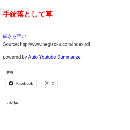
手錠落として草
続きを読む
Source: http://www.negisoku.com/index.rdf
powered by
Auto Youtube Summarize
共有:
Facebook
X
いいね: