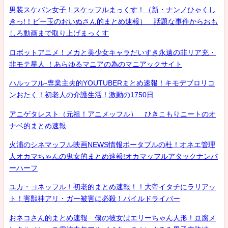
男装スケバン女子！スケッフルまっくす！（新・ナンノひゃくし
きっ!！ビー玉のおいぬさん的まとめ速報） 話題な事件からおも
しろ動画まで取り上げまっくす
ロボットアニメ！メカと美少女キャラだいすき永遠の非リア充・
非モテ星人 ！あらゆるマニアの為のマニアックサイト
ハルッフル-専業主夫的YOUTUBERまとめ速報！キモデブロリコ
ンおたく！初老人の介護生活！激動の1750日
アニゲタレスト（元祖！アニメッフル） ひきこもりニートのオ
ナベ的まとめ速報
火浦のシネマッフル映画NEWS情報ポータブルの杜！オネエ管理
人オカマちゃんの鬼女的まとめ速報!オカマッフルアタックナンバ
ーハーフ
ユカ・ヨネッフル！初老的まとめ速報！！大帝イタチにラリアッ
ト！害獣神アリ・ガー被害に必殺！パイルドライバー
おネコさん的まとめ速報 僕の彼女はエリーちゃん人形！豆腐メ