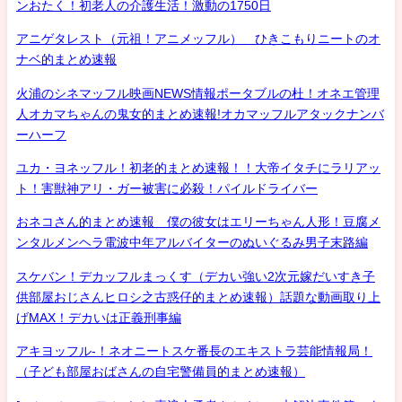
ンおたく！初老人の介護生活！激動の1750日
アニゲタレスト（元祖！アニメッフル） ひきこもりニートのオ
ナベ的まとめ速報
火浦のシネマッフル映画NEWS情報ポータブルの杜！オネエ管理
人オカマちゃんの鬼女的まとめ速報!オカマッフルアタックナンバ
ーハーフ
ユカ・ヨネッフル！初老的まとめ速報！！大帝イタチにラリアッ
ト！害獣神アリ・ガー被害に必殺！パイルドライバー
おネコさん的まとめ速報 僕の彼女はエリーちゃん人形！豆腐メ
ンタルメンヘラ電波中年アルバイターのぬいぐるみ男子末路編
スケバン！デカッフルまっくす（デカい強い2次元嫁だいすき子
供部屋おじさんヒロシ之古惑仔的まとめ速報）話題な動画取り上
げMAX！デカいは正義刑事編
アキヨッフル-！ネオニートスケ番長のエキストラ芸能情報局！
（子ども部屋おばさんの自宅警備員的まとめ速報）