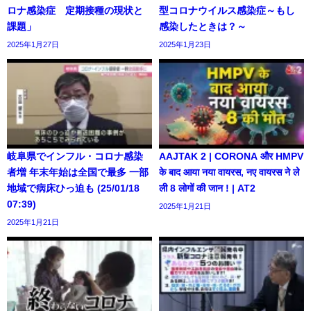
ロナ感染症 定期接種の現状と
型コロナウイルス感染症～もし
課題」
感染したときは？～
2025年1月27日
2025年1月23日
岐阜県でインフル・コロナ感染
AAJTAK 2 | CORONA और HMPV
者増 年末年始は全国で最多 一部
के बाद आया नया वायरस, नए वायरस ने ले
地域で病床ひっ迫も (25/01/18
ली 8 लोगों की जान ! | AT2
07:39)
2025年1月21日
2025年1月21日