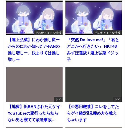
その他アイドル情報
その他アイドル情報
【運上弘菜】にわか推し変ー
「突然 Do love me!」「君と
からのにわか知ったかFANの
どこかへ行きたい」 HKT48
推し増しー、決まりては推し
みずほ選抜 / 運上弘菜ドジっ
増しー
子
ゲイ
ゲイ
【地獄】垢BANされた元ゲイ
【※悪用厳禁】コレをしてた
YouTuberの家行ったら知ら
らゲイ確定⁈見極め方を教え
ない男と寝てて放送事故…
ちゃいます