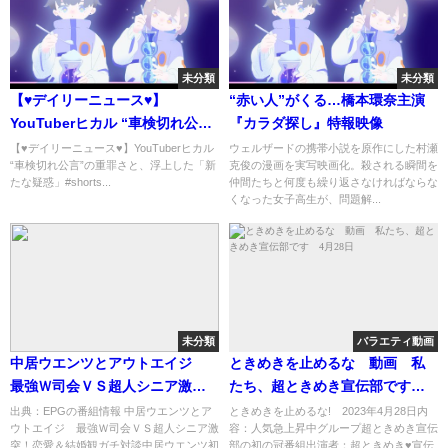
未分類
未分類
【♥デイリーニュース♥】
“赤い人”がくる…橋本環奈主演
YouTuberヒカル “車検切れ公
『カラダ探し』特報映像
言”の重罪さと、浮上した「新た
【♥デイリーニュース♥】YouTuberヒカル
ウェルザードの携帯小説を原作にした村瀬
“車検切れ公言”の重罪さと、浮上した「新
克俊の漫画を実写映画化。殺される瞬間を
な疑惑」
たな疑惑」#shorts...
仲間たちと何度も繰り返さなければならな
くなった女子高生が、問題解...
未分類
バラエティ動画
中居ウエンツとアウトエイジ
ときめきを止めるな 動画 私
最強Ｗ司会ＶＳ超人シニア激
たち、超ときめき宣伝部です 4
突！恋愛＆結婚観ガチ対談[字]…
月28日
出典：EPGの番組情報 中居ウエンツとア
ときめきを止めるな! 2023年4月28日内
ウトエイジ 最強Ｗ司会ＶＳ超人シニア激
容：人気急上昇中グループ超ときめき宣伝
の番組内容解析まとめ
突！恋愛＆結婚観ガチ対談中居ウエンツ初
部の初の冠番組出演者：超ときめき♥宣伝