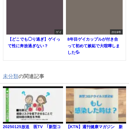
ゲイ
2019年
【どこでも◯り過ぎ】ゲイっ
8年目ゲイカップルが付き合
て性に奔放過ぎない？
って初めて嫉妬で大喧嘩しま
した💦
未分類
の関連記事
20250125放送 医TV ｢新型コ
【KTN】週刊健康マガジン 新