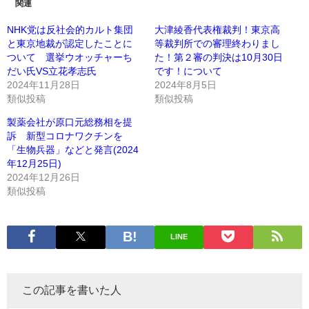
関連
NHK党は反社会的カルト集団
大津綾香代表権裁判！東京高
と東京地裁が認定したことに
等裁判所での審理終わりまし
ついて 選挙ウオッチャーち
た！第２審の判決は10月30日
だい氏VS立花孝志氏
です！について
2024年11月28日
2024年8月5日
類似投稿
類似投稿
製薬会社が原口元総務相を提
訴 新型コロナワクチンを
「生物兵器」などと発言(2024
年12月25日)
2024年12月26日
類似投稿
LINE
この記事を書いた人