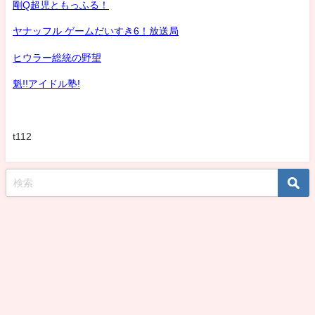
剛Q超児ともっふる！
ヤナッフル ゲームだいすき6！放送局
ヒウラー総統の野望
魁!!アイドル塾!
t112