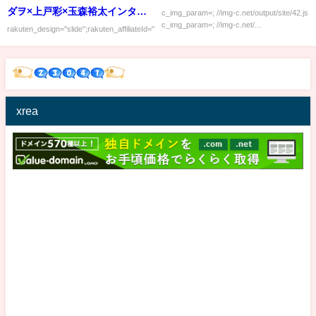
ダヲ×上戸彩×玉森裕太インタビ
c_img_param=; //img-c.net/output/site/42.js
c_img_param=; //img-c.net/...
ュー 2月18日
rakuten_design="slide";rakuten_affiliateId="00ed0224.63...
xrea