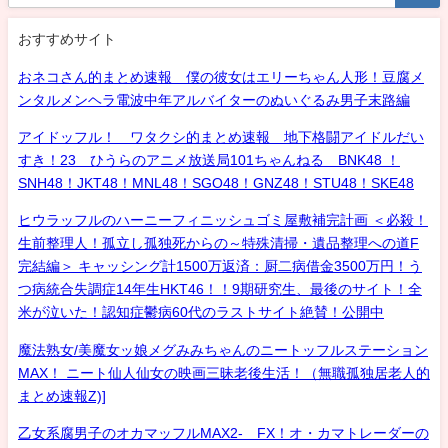
おすすめサイト
おネコさん的まとめ速報 僕の彼女はエリーちゃん人形！豆腐メ
ンタルメンヘラ電波中年アルバイターのぬいぐるみ男子末路編
アイドッフル！ ワタクシ的まとめ速報 地下格闘アイドルだい
すき！23 ひうらのアニメ放送局101ちゃんねる BNK48 ！
SNH48！JKT48！MNL48！SGO48！GNZ48！STU48！SKE48
ヒウラッフルのハーニーフィニッシュゴミ屋敷補完計画 ＜必殺！
生前整理人！孤立し孤独死からの～特殊清掃・遺品整理への道F
完結編＞ キャッシング計1500万返済：厨二病借金3500万円！う
つ病統合失調症14年生HKT46！！9期研究生、最後のサイト！全
米が泣いた！認知症鬱病60代のラストサイト絶賛！公開中
魔法熟女/美魔女ッ娘メグみみちゃんのニートッフルステーション
MAX！ ニート仙人仙女の映画三昧老後生活！（無職孤独居老人的
まとめ速報Z)]
乙女系腐男子のオカマッフルMAX2- FX！オ・カマトレーダーの