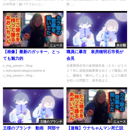
のＷ司会！超パワフルシニ...
部......
ニュース
未分類
【画像】最新のガッキー、とっ
職員に暴言 泉房穂明石市長が
ても魅力的
会見
c_img_param=; //img-
兵庫県明石市の泉房穂市長（５５）が２０
c.net/output/category/anime.js
１７年に道路拡幅事業をめぐって職員に対
c_img_param=; //img...
し、建物を「燃やしてしまえ」などの暴言
を吐いた問題で、泉市長は２...
王様のブランチ
ニュース
王様のブランチ 動画 阿部サ
【速報】ウナちゃんマン死亡説