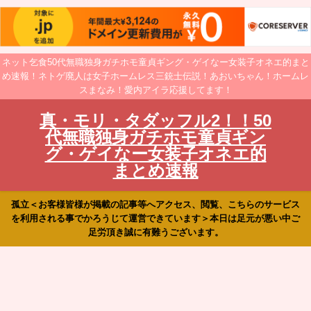
ネット乞食50代無職独身ガチホモ童貞ギング・ゲイなー女装子オネエ的まと
め速報！ネトゲ廃人は女子ホームレス三銃士伝説！あおいちゃん！ホームレ
スまなみ！愛内アイラ応援してます！
真・モリ・タダッフル2！！50
代無職独身ガチホモ童貞ギン
グ・ゲイなー女装子オネエ的
まとめ速報
孤立＜お客様皆様が掲載の記事等へアクセス、閲覧、こちらのサービス
を利用される事でかろうじて運営できています＞本日は足元が悪い中ご
足労頂き誠に有難うございます。