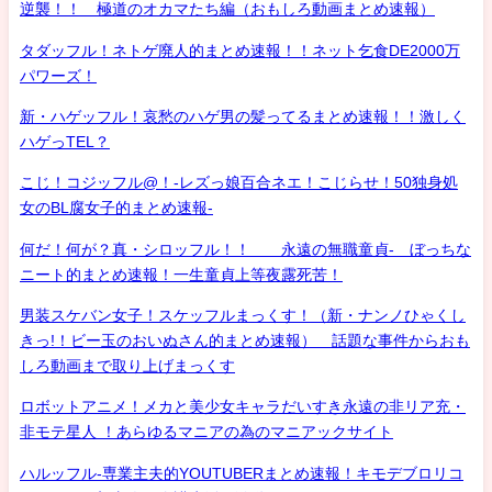
逆襲！！ 極道のオカマたち編（おもしろ動画まとめ速報）
タダッフル！ネトゲ廃人的まとめ速報！！ネット乞食DE2000万
パワーズ！
新・ハゲッフル！哀愁のハゲ男の髪ってるまとめ速報！！激しく
ハゲっTEL？
こじ！コジッフル@！-レズっ娘百合ネエ！こじらせ！50独身処
女のBL腐女子的まとめ速報-
何だ！何が？真・シロッフル！！ 永遠の無職童貞- ぼっちな
ニート的まとめ速報！一生童貞上等夜露死苦！
男装スケバン女子！スケッフルまっくす！（新・ナンノひゃくし
きっ!！ビー玉のおいぬさん的まとめ速報） 話題な事件からおも
しろ動画まで取り上げまっくす
ロボットアニメ！メカと美少女キャラだいすき永遠の非リア充・
非モテ星人 ！あらゆるマニアの為のマニアックサイト
ハルッフル-専業主夫的YOUTUBERまとめ速報！キモデブロリコ