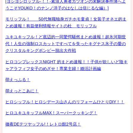
[ヨシヨシロッフル-！！-素浪人勇者カツオンの未解決事件簿へよ
うこそYOUKO！のナンノ洋子のはなしは信じるな編）]
モリッフル！ 50代無職独身ガチホモ童貞！女装子オネエ的ま
とめ速報！有益便利情報サイトの杜 モリッフル
ユキユキッフル！ど底辺的一同驚愕騒然まとめ速報！超氷河期世
代！人生の強制ロスカットですべてを失ったキグナス氷子の愛の
クリスタルキングボンビー脱出大作戦
ヒロコンプレックスNIGHT 的まとめ速報！！子供が欲しいど陰キ
ャアラフィフ女子のめざせ！専業主婦！婚活計画編
萌えっふる！
萌えっとこあに！
ヒロシッフル！ヒロシデース山さんのリフォームひとりDIY！！
ヒロユキユキッフルMAX！スーパークッキング！
徹夜DEテツヤッフル!！レトロ館2号店！