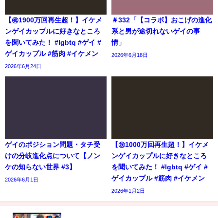
【㊗️1900万回再生超！】イケメ
＃332「【コラボ】おこげの進化
ンゲイカップルに好きなところ
系と男が途切れないゲイの事
を聞いてみた！ #lgbtq #ゲイ #
情」
ゲイカップル #筋肉 #イケメン
2026年6月18日
2026年6月24日
ゲイのポジション問題・タチ受
【㊗️1000万回再生超！】イケメ
けの分岐進化点について【ノン
ンゲイカップルに好きなところ
ケの知らない世界 #3】
を聞いてみた！ #lgbtq #ゲイ #
ゲイカップル #筋肉 #イケメン
2026年6月1日
2026年1月2日