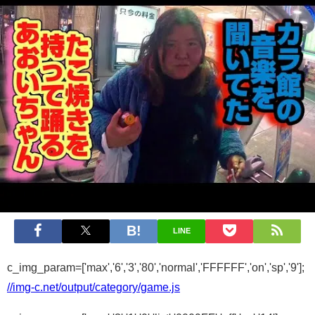
LINE
c_img_param=['max','6','3','80','normal','FFFFFF','on','sp','9'];
//img-c.net/output/category/game.js