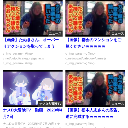
ニュース
ニュース
【画像】たぬきさん、オーバー
【画像】都会のマンションをご
リアクションを取ってしまう
覧くださいｗｗｗｗｗ
c_img_param=; //img-
c_img_param=; //img-
c.net/output/category/game.js
c.net/output/category/game.js
c_img_param=; //img-...
c_img_param=; //img-...
ナスD大冒険TV
ニュース
ナスD大冒険TV 動画 2023年4
【画像】松本人志さんの広告、
月7日
遂に完成するｗｗｗｗｗｗ
ナスD大冒険TV 2023年4月7日内容：ナ
c_img_param=; //img-