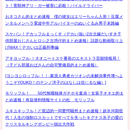
ト！害獣神アリ・ガー被害に必殺！パイルドライバー
おネコさん的まとめ速報 僕の彼女はエリーちゃん人形！豆腐メ
ンタルメンヘラ電波中年アルバイターのぬいぐるみ男子末路編
スケバン！デカッフルまっくす（デカい強い2次元嫁だいすき子
供部屋おじさんヒロシ之古惑仔的まとめ速報）話題な動画取り上
げMAX！デカいは正義刑事編
アキヨッフル-！ネオニートスケ番長のエキストラ芸能情報局！
（子ども部屋おばさんの自宅警備員的まとめ速報）
[ヨシヨシロッフル-！！-素浪人勇者カツオンの未解決事件簿へよ
うこそYOUKO！のナンノ洋子のはなしは信じるな編）]
モリッフル！ 50代無職独身ガチホモ童貞！女装子オネエ的ま
とめ速報！有益便利情報サイトの杜 モリッフル
ユキユキッフル！ど底辺的一同驚愕騒然まとめ速報！超氷河期世
代！人生の強制ロスカットですべてを失ったキグナス氷子の愛の
クリスタルキングボンビー脱出大作戦