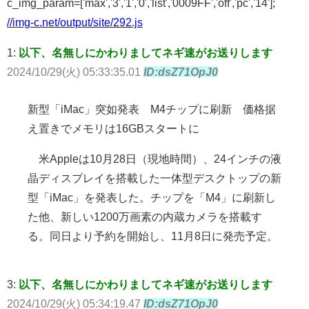
c_img_param=['max','3','1','0','list','0009FF','off','pc','14'];
//img-c.net/output/site/292.js
1:
以下、名無しにかわりましてネギ速がお送りします
2024/10/29(火) 05:33:35.01
ID:dsZ71OpJ0
新型「iMac」突如発表 M4チップに刷新 価格据
え置きでメモリは16GBスタートに
米Appleは10月28日（現地時間）、24インチの液
晶ディスプレイを搭載した一体型デスクトップの新
型「iMac」を発表した。チップを「M4」に刷新し
た他、新しい1200万画素の内蔵カメラを搭載す
る。同日より予約を開始し、11月8日に発売予定。
3:
以下、名無しにかわりましてネギ速がお送りします
2024/10/29(火) 05:34:19.47
ID:dsZ71OpJ0