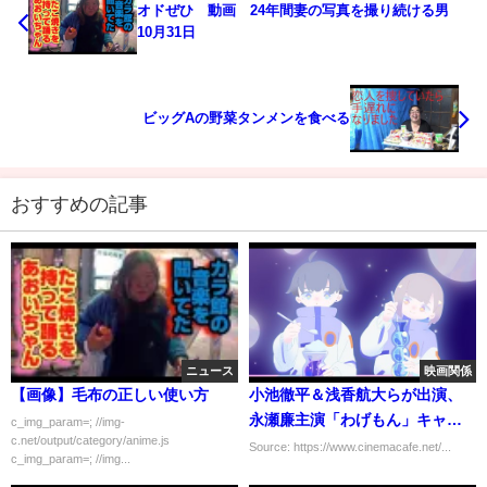
オドぜひ 動画 24年間妻の写真を撮り続ける男
10月31日
ビッグAの野菜タンメンを食べる
おすすめの記事
ニュース
映画関係
【画像】毛布の正しい使い方
小池徹平＆浅香航大らが出演、
永瀬廉主演「わげもん」キャス
c_img_param=; //img-
c.net/output/category/anime.js
ト
Source: https://www.cinemacafe.net/...
c_img_param=; //img...