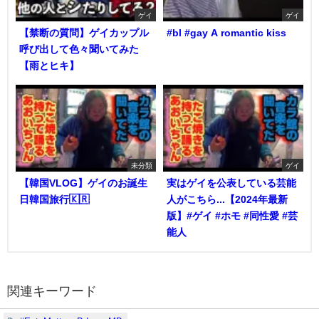
ゲイ
ゲイ
【禁断の質問】ゲイカップル
#bl #gay A romantic kiss
呼び出して色々聞いてみた
【雨とヒキ】
未分類
ゲイ
【韓国VLOG】ゲイのお誕生
実はゲイを公表している芸能
日韓国旅行🇰🇷
人がこちら...【2024年最新
版】#ゲイ #ホモ #同性愛 #芸
能人
関連キーワード