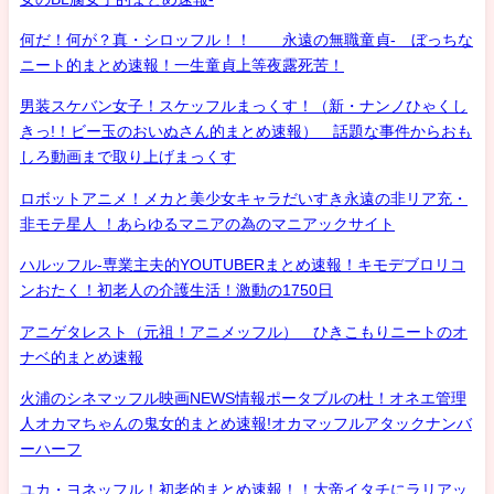
何だ！何が？真・シロッフル！！ 永遠の無職童貞- ぼっちな
ニート的まとめ速報！一生童貞上等夜露死苦！
男装スケバン女子！スケッフルまっくす！（新・ナンノひゃくし
きっ!！ビー玉のおいぬさん的まとめ速報） 話題な事件からおも
しろ動画まで取り上げまっくす
ロボットアニメ！メカと美少女キャラだいすき永遠の非リア充・
非モテ星人 ！あらゆるマニアの為のマニアックサイト
ハルッフル-専業主夫的YOUTUBERまとめ速報！キモデブロリコ
ンおたく！初老人の介護生活！激動の1750日
アニゲタレスト（元祖！アニメッフル） ひきこもりニートのオ
ナベ的まとめ速報
火浦のシネマッフル映画NEWS情報ポータブルの杜！オネエ管理
人オカマちゃんの鬼女的まとめ速報!オカマッフルアタックナンバ
ーハーフ
ユカ・ヨネッフル！初老的まとめ速報！！大帝イタチにラリアッ