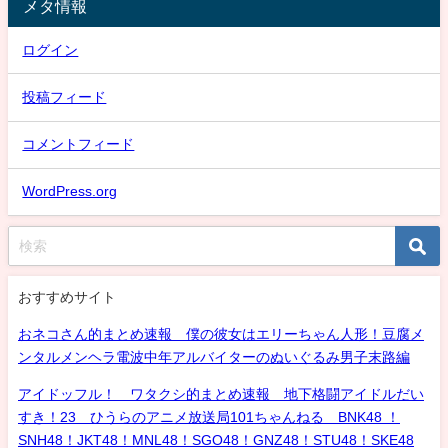
メタ情報
ログイン
投稿フィード
コメントフィード
WordPress.org
おすすめサイト
おネコさん的まとめ速報 僕の彼女はエリーちゃん人形！豆腐メ
ンタルメンヘラ電波中年アルバイターのぬいぐるみ男子末路編
アイドッフル！ ワタクシ的まとめ速報 地下格闘アイドルだい
すき！23 ひうらのアニメ放送局101ちゃんねる BNK48 ！
SNH48！JKT48！MNL48！SGO48！GNZ48！STU48！SKE48