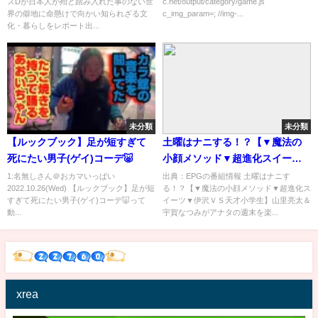
スDが日本人が殆ど踏み入れた事のない世
c.net/output/category/game.js
界の僻地に命懸けで向かい知られざる文
c_img_param=; //img-...
化・暮らしをレポート出...
未分類
未分類
【ルックブック】足が短すぎて
土曜はナニする！？【▼魔法の
死にたい男子(ゲイ)コーデ🐷
小顔メソッド▼超進化スイーツ
▼伊沢ＶＳ天才小学生】[字]…の
1:名無しさん＠おカマいっぱい
出典：EPGの番組情報 土曜はナニす
2022.10.26(Wed) 【ルックブック】足が短
る！？【▼魔法の小顔メソッド▼超進化ス
番組内容解析まとめ
すぎて死にたい男子(ゲイ)コーデ🐷って
イーツ▼伊沢ＶＳ天才小学生】山里亮太＆
動...
宇賀なつみがアナタの週末を楽...
xrea