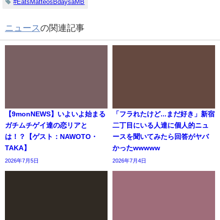
#EatsMatteosBdaysaMB
ニュース
の関連記事
【9monNEWS】いよいよ始まる
「フラれたけど...まだ好き」新宿
ガチムチゲイ達の恋リアと
二丁目にいる人達に個人的ニュ
は！？【ゲスト：NAWOTO・
ースを聞いてみたら回答がヤバ
TAKA】
かったwwwww
2026年7月5日
2026年7月4日