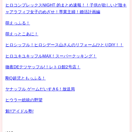
ヒロコンプレックスNIGHT 的まとめ速報！！子供が欲しいど陰キ
ャアラフィフ女子のめざせ！専業主婦！婚活計画編
萌えっふる！
萌えっとこあに！
ヒロシッフル！ヒロシデース山さんのリフォームひとりDIY！！
ヒロユキユキッフルMAX！スーパークッキング！
徹夜DEテツヤッフル!！レトロ館2号店！
剛Q超児ともっふる！
ヤナッフル ゲームだいすき6！放送局
ヒウラー総統の野望
魁!!アイドル塾!