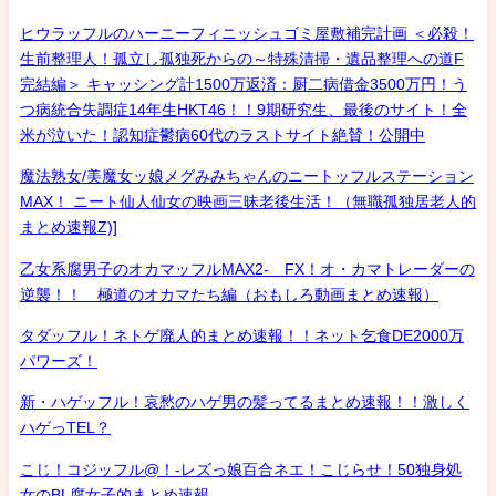
ヒウラッフルのハーニーフィニッシュゴミ屋敷補完計画 ＜必殺！
生前整理人！孤立し孤独死からの～特殊清掃・遺品整理への道F
完結編＞ キャッシング計1500万返済：厨二病借金3500万円！う
つ病統合失調症14年生HKT46！！9期研究生、最後のサイト！全
米が泣いた！認知症鬱病60代のラストサイト絶賛！公開中
魔法熟女/美魔女ッ娘メグみみちゃんのニートッフルステーション
MAX！ ニート仙人仙女の映画三昧老後生活！（無職孤独居老人的
まとめ速報Z)]
乙女系腐男子のオカマッフルMAX2- FX！オ・カマトレーダーの
逆襲！！ 極道のオカマたち編（おもしろ動画まとめ速報）
タダッフル！ネトゲ廃人的まとめ速報！！ネット乞食DE2000万
パワーズ！
新・ハゲッフル！哀愁のハゲ男の髪ってるまとめ速報！！激しく
ハゲっTEL？
こじ！コジッフル@！-レズっ娘百合ネエ！こじらせ！50独身処
女のBL腐女子的まとめ速報-