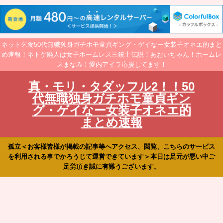
ネット乞食50代無職独身ガチホモ童貞ギング・ゲイなー女装子オネエ的まと
め速報！ネトゲ廃人は女子ホームレス三銃士伝説！あおいちゃん！ホームレ
スまなみ！愛内アイラ応援してます！
真・モリ・タダッフル2！！50
代無職独身ガチホモ童貞ギン
グ・ゲイなー女装子オネエ的
まとめ速報
孤立＜お客様皆様が掲載の記事等へアクセス、閲覧、こちらのサービス
を利用される事でかろうじて運営できています＞本日は足元が悪い中ご
足労頂き誠に有難うございます。