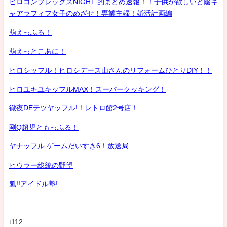
ヒロコンプレックスNIGHT 的まとめ速報！！子供が欲しいど陰キ
ャアラフィフ女子のめざせ！専業主婦！婚活計画編
萌えっふる！
萌えっとこあに！
ヒロシッフル！ヒロシデース山さんのリフォームひとりDIY！！
ヒロユキユキッフルMAX！スーパークッキング！
徹夜DEテツヤッフル!！レトロ館2号店！
剛Q超児ともっふる！
ヤナッフル ゲームだいすき6！放送局
ヒウラー総統の野望
魁!!アイドル塾!
t112