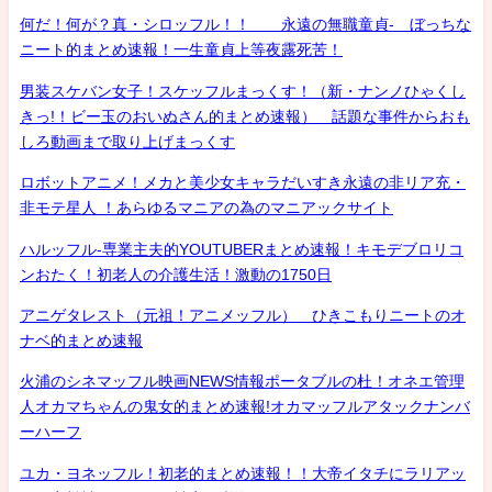
何だ！何が？真・シロッフル！！ 永遠の無職童貞- ぼっちな
ニート的まとめ速報！一生童貞上等夜露死苦！
男装スケバン女子！スケッフルまっくす！（新・ナンノひゃくし
きっ!！ビー玉のおいぬさん的まとめ速報） 話題な事件からおも
しろ動画まで取り上げまっくす
ロボットアニメ！メカと美少女キャラだいすき永遠の非リア充・
非モテ星人 ！あらゆるマニアの為のマニアックサイト
ハルッフル-専業主夫的YOUTUBERまとめ速報！キモデブロリコ
ンおたく！初老人の介護生活！激動の1750日
アニゲタレスト（元祖！アニメッフル） ひきこもりニートのオ
ナベ的まとめ速報
火浦のシネマッフル映画NEWS情報ポータブルの杜！オネエ管理
人オカマちゃんの鬼女的まとめ速報!オカマッフルアタックナンバ
ーハーフ
ユカ・ヨネッフル！初老的まとめ速報！！大帝イタチにラリアッ