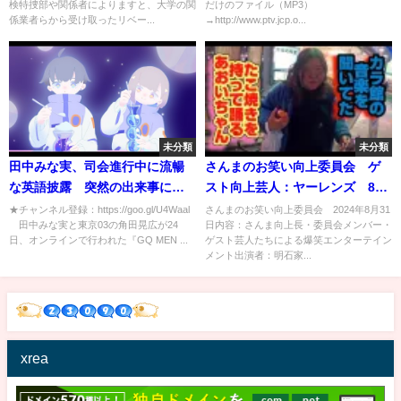
検特捜部や関係者によりますと、大学の関
だけのファイル（MP3）
係業者らから受け取ったリベー...
→http://www.ptv.jcp.o...
未分類
未分類
田中みな実、司会進行中に流暢
さんまのお笑い向上委員会 ゲ
な英語披露 突然の出来事に東
スト向上芸人：ヤーレンズ 8月
京03角田がア然「どうしたんで
31日
★チャンネル登録：https://goo.gl/U4Waal
さんまのお笑い向上委員会 2024年8月31
田中みな実と東京03の角田晃広が24
日内容：さんま向上長・委員会メンバー・
すか…？」 『GQ MEN OF
日、オンラインで行われた『GQ MEN ...
ゲスト芸人たちによる爆笑エンターテイン
THE YEAR 2021』授賞式
メント出演者：明石家...
xrea