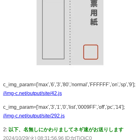
c_img_param=['max','6','3','80','normal','FFFFFF','on','sp','9'];
//img-c.net/output/site/42.js
c_img_param=['max','3','1','0','list','0009FF','off','pc','14'];
//img-c.net/output/site/292.js
2:
以下、名無しにかわりましてネギ速がお送りします
2024/10/29(火) 08:31:56.96 ID:fzlTiOjC0