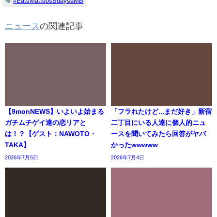
#EatsMatteosBdaysaMB
ニュース
の関連記事
【9monNEWS】いよいよ始まる
「フラれたけど...まだ好き」新宿
ガチムチゲイ達の恋リアと
二丁目にいる人達に個人的ニュ
は！？【ゲスト：NAWOTO・
ースを聞いてみたら回答がヤバ
TAKA】
かったwwwww
2026年7月5日
2026年7月4日