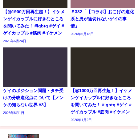
【㊗️1900万回再生超！】イケメ
＃332「【コラボ】おこげの進化
ンゲイカップルに好きなところ
系と男が途切れないゲイの事
を聞いてみた！ #lgbtq #ゲイ #
情」
ゲイカップル #筋肉 #イケメン
2026年6月18日
2026年6月24日
ゲイのポジション問題・タチ受
【㊗️1000万回再生超！】イケメ
けの分岐進化点について【ノン
ンゲイカップルに好きなところ
ケの知らない世界 #3】
を聞いてみた！ #lgbtq #ゲイ #
ゲイカップル #筋肉 #イケメン
2026年6月1日
2026年1月2日