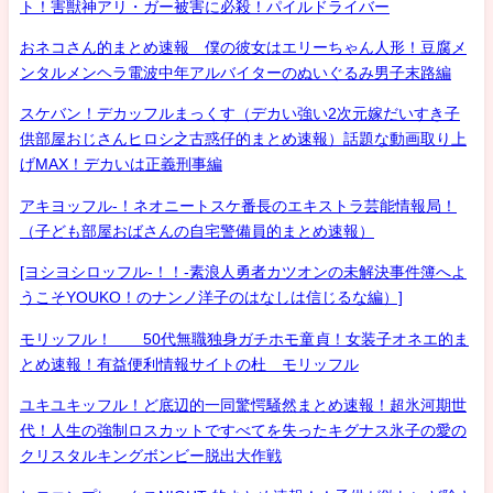
ト！害獣神アリ・ガー被害に必殺！パイルドライバー
おネコさん的まとめ速報 僕の彼女はエリーちゃん人形！豆腐メ
ンタルメンヘラ電波中年アルバイターのぬいぐるみ男子末路編
スケバン！デカッフルまっくす（デカい強い2次元嫁だいすき子
供部屋おじさんヒロシ之古惑仔的まとめ速報）話題な動画取り上
げMAX！デカいは正義刑事編
アキヨッフル-！ネオニートスケ番長のエキストラ芸能情報局！
（子ども部屋おばさんの自宅警備員的まとめ速報）
[ヨシヨシロッフル-！！-素浪人勇者カツオンの未解決事件簿へよ
うこそYOUKO！のナンノ洋子のはなしは信じるな編）]
モリッフル！ 50代無職独身ガチホモ童貞！女装子オネエ的ま
とめ速報！有益便利情報サイトの杜 モリッフル
ユキユキッフル！ど底辺的一同驚愕騒然まとめ速報！超氷河期世
代！人生の強制ロスカットですべてを失ったキグナス氷子の愛の
クリスタルキングボンビー脱出大作戦