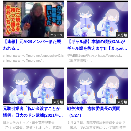
ニュース
未分類
【速報】元AKBメンバーまた襲
【ギャル語】本物の現役GALが
われる…
ギャル語を教えます!!【まぁみ＆
みりちゃむ】
c_img_param=; //img-c.net/output/site/42.js
💜WEB版egg💜👉👉 https://eggegg.jp/
c_img_param=; //img-c.net/...
〈出演者情報〉...
未分類
未分類
元取引業者「祝い金渡すことが
戦争法案 志位委員長の質問
慣例」日大のドン逮捕(2021年11
（5/27）
月29日)
日本大学のトップ・田中英寿理事長
５月２７日、衆院安保法制特別委員会で
（74）が29日、逮捕されました。 東京地
「戦地」での軍事支援について質問 音声