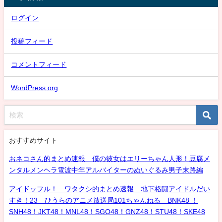
ログイン
投稿フィード
コメントフィード
WordPress.org
おすすめサイト
おネコさん的まとめ速報 僕の彼女はエリーちゃん人形！豆腐メ
ンタルメンヘラ電波中年アルバイターのぬいぐるみ男子末路編
アイドッフル！ ワタクシ的まとめ速報 地下格闘アイドルだい
すき！23 ひうらのアニメ放送局101ちゃんねる BNK48 ！
SNH48！JKT48！MNL48！SGO48！GNZ48！STU48！SKE48