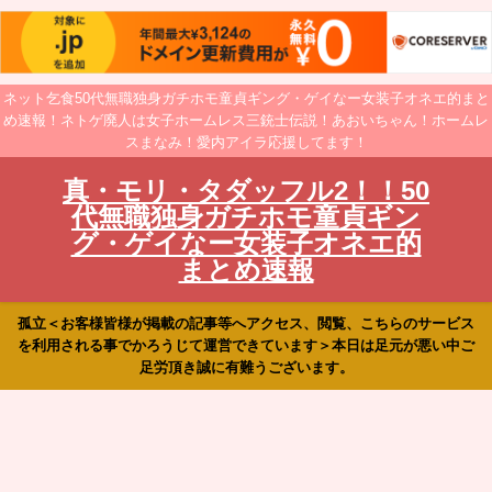
ネット乞食50代無職独身ガチホモ童貞ギング・ゲイなー女装子オネエ的まと
め速報！ネトゲ廃人は女子ホームレス三銃士伝説！あおいちゃん！ホームレ
スまなみ！愛内アイラ応援してます！
真・モリ・タダッフル2！！50
代無職独身ガチホモ童貞ギン
グ・ゲイなー女装子オネエ的
まとめ速報
孤立＜お客様皆様が掲載の記事等へアクセス、閲覧、こちらのサービス
を利用される事でかろうじて運営できています＞本日は足元が悪い中ご
足労頂き誠に有難うございます。