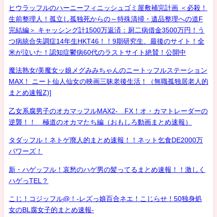
ヒウラッフルのハーニーフィニッシュゴミ屋敷補完計画 ＜必殺！
生前整理人！孤立し孤独死からの～特殊清掃・遺品整理への道F
完結編＞ キャッシング計1500万返済：厨二病借金3500万円！う
つ病統合失調症14年生HKT46！！9期研究生、最後のサイト！全
米が泣いた！認知症鬱病60代のラストサイト絶賛！公開中
魔法熟女/美魔女ッ娘メグみみちゃんのニートッフルステーション
MAX！ ニート仙人仙女の映画三昧老後生活！（無職孤独居老人的
まとめ速報Z)]
乙女系腐男子のオカマッフルMAX2- FX！オ・カマトレーダーの
逆襲！！ 極道のオカマたち編（おもしろ動画まとめ速報）
タダッフル！ネトゲ廃人的まとめ速報！！ネット乞食DE2000万
パワーズ！
新・ハゲッフル！哀愁のハゲ男の髪ってるまとめ速報！！激しく
ハゲっTEL？
こじ！コジッフル@！-レズっ娘百合ネエ！こじらせ！50独身処
女のBL腐女子的まとめ速報-