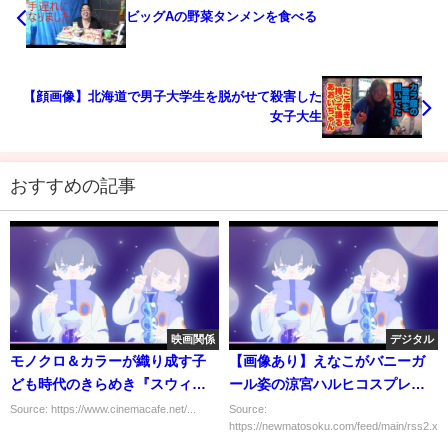
ビッグAの野菜タンメンを食べる
【顔画像】北海道で男子大学生を脱がせて殺害した
女子大生
おすすめの記事
映画関係
デジタル
モノクロ＆カラーが織り成す子
【画像あり】えなこがバニーガ
ども時代のきらめき『スウィー
ール姿の涼宮ハルヒコスプレを
ト・シング』予告編
披露した結果ｗｗｗｗｗｗｗｗ
Source: https://www.cinemacafe.net/...
Source:
https://newmatosoku.com/feed/main/rss2.xml.
ｗｗ