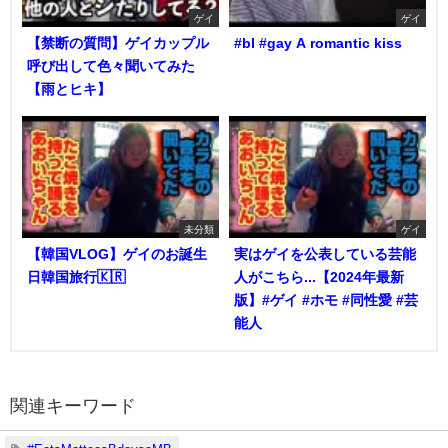
ゲイ
ゲイ
【禁断の質問】ゲイカップル
#bl #gay A romantic kiss
呼び出して色々聞いてみた
【雨とヒキ】
未分類
ゲイ
【韓国VLOG】ゲイのお誕生
実はゲイを公表している芸能
日韓国旅行🇰🇷
人がこちら...【2024年最新
版】#ゲイ #ホモ #同性愛 #芸
能人
関連キーワード