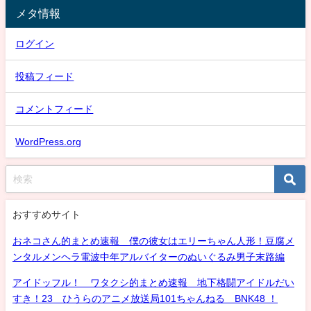
メタ情報
ログイン
投稿フィード
コメントフィード
WordPress.org
おすすめサイト
おネコさん的まとめ速報 僕の彼女はエリーちゃん人形！豆腐メ
ンタルメンヘラ電波中年アルバイターのぬいぐるみ男子末路編
アイドッフル！ ワタクシ的まとめ速報 地下格闘アイドルだい
すき！23 ひうらのアニメ放送局101ちゃんねる BNK48 ！