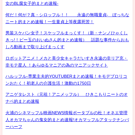
女のBL腐女子的まとめ速報-
何だ！何が？真・シロッフル！！ 永遠の無職童貞- ぼっちな
ニート的まとめ速報！一生童貞上等夜露死苦！
男装スケバン女子！スケッフルまっくす！（新・ナンノひゃくし
きっ!！ビー玉のおいぬさん的まとめ速報） 話題な事件からおも
しろ動画まで取り上げまっくす
ロボットアニメ！メカと美少女キャラだいすき永遠の非リア充・
非モテ星人 ！あらゆるマニアの為のマニアックサイト
ハルッフル-専業主夫的YOUTUBERまとめ速報！キモデブロリコ
ンおたく！初老人の介護生活！激動の1750日
アニゲタレスト（元祖！アニメッフル） ひきこもりニートのオ
ナベ的まとめ速報
火浦のシネマッフル映画NEWS情報ポータブルの杜！オネエ管理
人オカマちゃんの鬼女的まとめ速報!オカマッフルアタックナンバ
ーハーフ