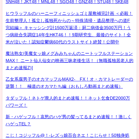
SNH48！JKT48！MNL48！SGO48！GNZ48！STU48！SKE48
ヒウラッフルのハーニーフィニッシュゴミ屋敷補完計画 ＜必殺！
生前整理人！孤立し孤独死からの～特殊清掃・遺品整理への道F
完結編＞ キャッシング計1500万返済：厨二病借金3500万円！う
つ病統合失調症14年生HKT46！！9期研究生、最後のサイト！全
米が泣いた！認知症鬱病60代のラストサイト絶賛！公開中
魔法熟女/美魔女ッ娘メグみみちゃんのニートッフルステーション
MAX！ ニート仙人仙女の映画三昧老後生活！（無職孤独居老人的
まとめ速報Z)]
乙女系腐男子のオカマッフルMAX2- FX！オ・カマトレーダーの
逆襲！！ 極道のオカマたち編（おもしろ動画まとめ速報）
タダッフル！ネトゲ廃人的まとめ速報！！ネット乞食DE2000万
パワーズ！
新・ハゲッフル！哀愁のハゲ男の髪ってるまとめ速報！！激しく
ハゲっTEL？
こじ！コジッフル@！-レズっ娘百合ネエ！こじらせ！50独身処