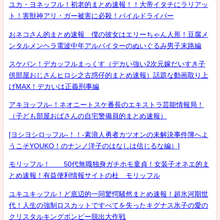
ユカ・ヨネッフル！初老的まとめ速報！！大帝イタチにラリアッ
ト！害獣神アリ・ガー被害に必殺！パイルドライバー
おネコさん的まとめ速報 僕の彼女はエリーちゃん人形！豆腐メ
ンタルメンヘラ電波中年アルバイターのぬいぐるみ男子末路編
スケバン！デカッフルまっくす（デカい強い2次元嫁だいすき子
供部屋おじさんヒロシ之古惑仔的まとめ速報）話題な動画取り上
げMAX！デカいは正義刑事編
アキヨッフル-！ネオニートスケ番長のエキストラ芸能情報局！
（子ども部屋おばさんの自宅警備員的まとめ速報）
[ヨシヨシロッフル-！！-素浪人勇者カツオンの未解決事件簿へよ
うこそYOUKO！のナンノ洋子のはなしは信じるな編）]
モリッフル！ 50代無職独身ガチホモ童貞！女装子オネエ的ま
とめ速報！有益便利情報サイトの杜 モリッフル
ユキユキッフル！ど底辺的一同驚愕騒然まとめ速報！超氷河期世
代！人生の強制ロスカットですべてを失ったキグナス氷子の愛の
クリスタルキングボンビー脱出大作戦