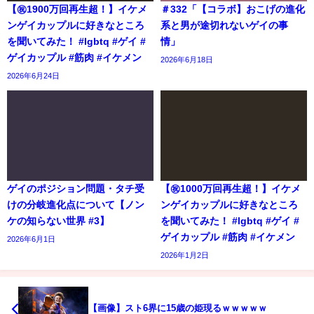
【㊗️1900万回再生超！】イケメ
＃332「【コラボ】おこげの進化
ンゲイカップルに好きなところ
系と男が途切れないゲイの事
を聞いてみた！ #lgbtq #ゲイ #
情」
ゲイカップル #筋肉 #イケメン
2026年6月18日
2026年6月24日
ゲイのポジション問題・タチ受
【㊗️1000万回再生超！】イケメ
けの分岐進化点について【ノン
ンゲイカップルに好きなところ
ケの知らない世界 #3】
を聞いてみた！ #lgbtq #ゲイ #
ゲイカップル #筋肉 #イケメン
2026年6月1日
2026年1月2日
【画像】スト6界に15歳の姫現るｗｗｗｗｗ