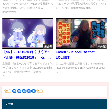
るつもりなかったけどTwitterで反響凄かっ
イムリープや不思議な現象を考察している
たから動画にした。 桜蔭清人氏→
BTTPです。 https://www.bttp...
https://www...
未分類
未分類
【4K】20181020 ほくりくアイ
Loveit? / biz×ZERA feat
ドル部「栄光祭2018」in石川県
LOLUET
金沢市･北陸学院大学
北陸発！地域みんなで育てるアイドルグル
久しぶりの新曲は力作です。 streaming：
ープ ほくりくアイドル部 2018/10/20 (土)
https://linkco.re/6cfs1BfX?lang=ja offVocal :
11：45 「北陸学院大学『栄光祭
...
2018』」...
xrea