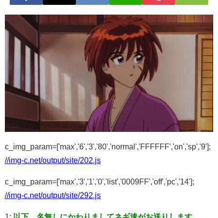
c_img_param=['max','6','3','80','normal','FFFFFF','on','sp','9'];
//img-c.net/output/site/202.js
c_img_param=['max','3','1','0','list','0009FF','off','pc','14'];
//img-c.net/output/site/292.js
1:
以下、名無しにかわりましてネギ速がお送りします