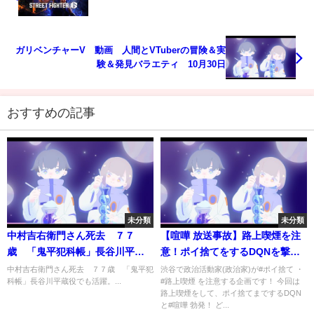
ガリベンチャーV 動画 人間とVTuberの冒険＆実
験＆発見バラエティ 10月30日
おすすめの記事
未分類
未分類
中村吉右衛門さん死去 ７７
【喧嘩 放送事故】路上喫煙を注
歳 「鬼平犯科帳」長谷川平蔵
意！ポイ捨てをするDQNを撃
役でも活躍。
退！捨てた吸い殻を渡してみた
中村吉右衛門さん死去 ７７歳 「鬼平犯
渋谷で政治活動家(政治家)が#ポイ捨て ・
科帳」長谷川平蔵役でも活躍。...
#路上喫煙 を注意する企画です！ 今回は
【神回】
路上喫煙をして、ポイ捨てまでするDQN
と#喧嘩 勃発！ ど...