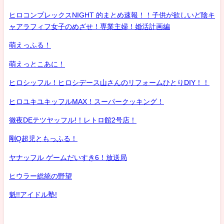
ヒロコンプレックスNIGHT 的まとめ速報！！子供が欲しいど陰キ
ャアラフィフ女子のめざせ！専業主婦！婚活計画編
萌えっふる！
萌えっとこあに！
ヒロシッフル！ヒロシデース山さんのリフォームひとりDIY！！
ヒロユキユキッフルMAX！スーパークッキング！
徹夜DEテツヤッフル!！レトロ館2号店！
剛Q超児ともっふる！
ヤナッフル ゲームだいすき6！放送局
ヒウラー総統の野望
魁!!アイドル塾!