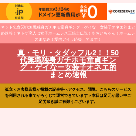
ネット乞食50代無職独身ガチホモ童貞ギング・ゲイなー女装子オネエ的まと
め速報！ネトゲ廃人は女子ホームレス三銃士伝説！あおいちゃん！ホームレ
スまなみ！愛内アイラ応援してます！
真・モリ・タダッフル2！！50
代無職独身ガチホモ童貞ギン
グ・ゲイなー女装子オネエ的
まとめ速報
孤立＜お客様皆様が掲載の記事等へアクセス、閲覧、こちらのサービス
を利用される事でかろうじて運営できています＞本日は足元が悪い中ご
足労頂き誠に有難うございます。