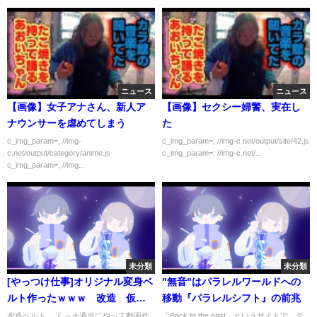
ニュース
ニュース
【画像】女子アナさん、新人ア
【画像】セクシー婦警、実在し
ナウンサーを虐めてしまう
た
c_img_param=; //img-
c_img_param=; //img-c.net/output/site/42.js
c.net/output/category/anime.js
c_img_param=; //img-c.net/...
c_img_param=; //img...
未分類
未分類
[やっつけ仕事]オリジナル変身ベ
"無音"はパラレルワールドへの
ルト作ったｗｗｗ 改造 仮面
移動『パラレルシフト』の前兆
ライダーエグゼイド
改造ベルト。 くっそ適当にやって動画作
「Back to the past」というサイトで、タ