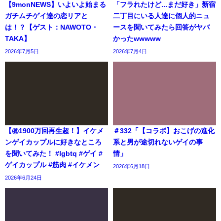
【9monNEWS】いよいよ始まる
「フラれたけど...まだ好き」新宿
ガチムチゲイ達の恋リアと
二丁目にいる人達に個人的ニュ
は！？【ゲスト：NAWOTO・
ースを聞いてみたら回答がヤバ
TAKA】
かったwwwww
2026年7月5日
2026年7月4日
【㊗️1900万回再生超！】イケメ
＃332「【コラボ】おこげの進化
ンゲイカップルに好きなところ
系と男が途切れないゲイの事
を聞いてみた！ #lgbtq #ゲイ #
情」
ゲイカップル #筋肉 #イケメン
2026年6月18日
2026年6月24日