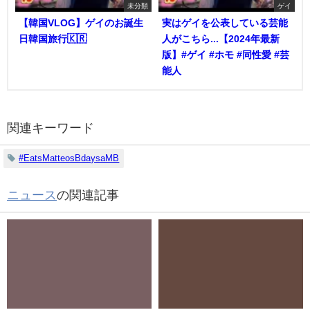
未分類
ゲイ
【韓国VLOG】ゲイのお誕生
実はゲイを公表している芸能
日韓国旅行🇰🇷
人がこちら...【2024年最新
版】#ゲイ #ホモ #同性愛 #芸
能人
関連キーワード
#EatsMatteosBdaysaMB
ニュース
の関連記事