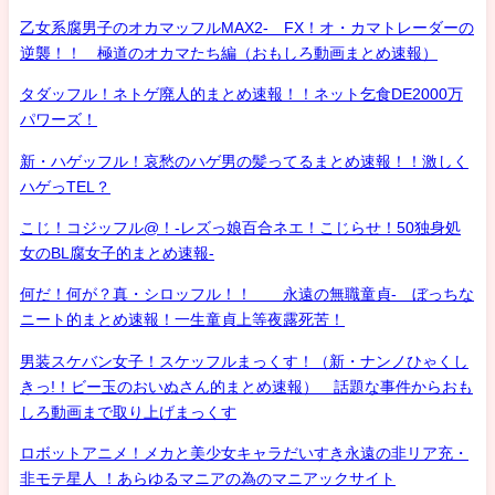
乙女系腐男子のオカマッフルMAX2- FX！オ・カマトレーダーの
逆襲！！ 極道のオカマたち編（おもしろ動画まとめ速報）
タダッフル！ネトゲ廃人的まとめ速報！！ネット乞食DE2000万
パワーズ！
新・ハゲッフル！哀愁のハゲ男の髪ってるまとめ速報！！激しく
ハゲっTEL？
こじ！コジッフル@！-レズっ娘百合ネエ！こじらせ！50独身処
女のBL腐女子的まとめ速報-
何だ！何が？真・シロッフル！！ 永遠の無職童貞- ぼっちな
ニート的まとめ速報！一生童貞上等夜露死苦！
男装スケバン女子！スケッフルまっくす！（新・ナンノひゃくし
きっ!！ビー玉のおいぬさん的まとめ速報） 話題な事件からおも
しろ動画まで取り上げまっくす
ロボットアニメ！メカと美少女キャラだいすき永遠の非リア充・
非モテ星人 ！あらゆるマニアの為のマニアックサイト