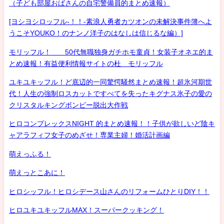
（子ども部屋おばさんの自宅警備員的まとめ速報）
[ヨシヨシロッフル-！！-素浪人勇者カツオンの未解決事件簿へよ
うこそYOUKO！のナンノ洋子のはなしは信じるな編）]
モリッフル！ 50代無職独身ガチホモ童貞！女装子オネエ的ま
とめ速報！有益便利情報サイトの杜 モリッフル
ユキユキッフル！ど底辺的一同驚愕騒然まとめ速報！超氷河期世
代！人生の強制ロスカットですべてを失ったキグナス氷子の愛の
クリスタルキングボンビー脱出大作戦
ヒロコンプレックスNIGHT 的まとめ速報！！子供が欲しいど陰キ
ャアラフィフ女子のめざせ！専業主婦！婚活計画編
萌えっふる！
萌えっとこあに！
ヒロシッフル！ヒロシデース山さんのリフォームひとりDIY！！
ヒロユキユキッフルMAX！スーパークッキング！