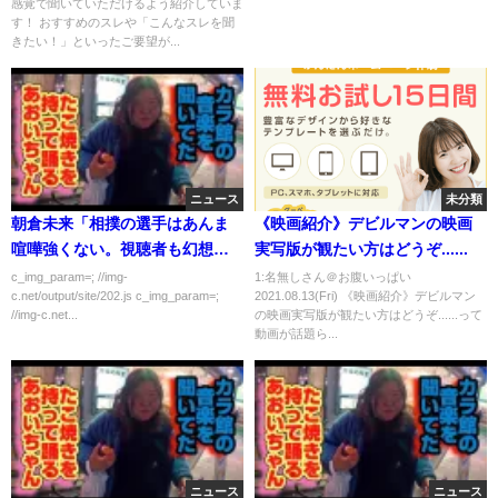
感覚で聞いていただけるよう紹介していま
【 同棲カップル】
す！ おすすめのスレや「こんなスレを聞
きたい！」といったご要望が...
ニュース
未分類
朝倉未来「相撲の選手はあんま
《映画紹介》デビルマンの映画
喧嘩強くない。視聴者も幻想が
実写版が観たい方はどうぞ......
崩れてる」
c_img_param=; //img-
1:名無しさん＠お腹いっぱい
c.net/output/site/202.js c_img_param=;
2021.08.13(Fri) 《映画紹介》デビルマン
//img-c.net...
の映画実写版が観たい方はどうぞ......って
動画が話題ら...
ニュース
ニュース