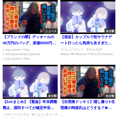
ニュース
未分類
【ブランドの闇】ディオールの
【混浴】カップルで初サウナデ
40万円のバッグ、原価8000円ｗ
ート行ったら気持ち良すぎた…
ｗｗｗｗｗ
c_img_param=; //img-
アパレルブランド IF/IF公式HP
c.net/output/category/game.js
➡︎https://ifif.official.ec/ IF/IF公式Instagram...
c_img_param=; //img-...
未分類
未分類
【2chまとめ】【緊急】年末調整
【生理痛ドッキリ】隠し撮り✨生
廃止、国民すべてが確定申告義
理痛の時彼氏はどうする？💫八
務化へ【ゆっくり実況】
つ当たり・わがまま言い放題😂
このチャンネルでは、様々なスレをラジオ
...