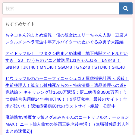
おすすめサイト
おネコさん的まとめ速報 僕の彼女はエリーちゃん人形！豆腐メ
ンタルメンヘラ電波中年アルバイターのぬいぐるみ男子末路編
アイドッフル！ ワタクシ的まとめ速報 地下格闘アイドルだい
すき！23 ひうらのアニメ放送局101ちゃんねる BNK48 ！
SNH48！JKT48！MNL48！SGO48！GNZ48！STU48！SKE48
ヒウラッフルのハーニーフィニッシュゴミ屋敷補完計画 ＜必殺！
生前整理人！孤立し孤独死からの～特殊清掃・遺品整理への道F
完結編＞ キャッシング計1500万返済：厨二病借金3500万円！う
つ病統合失調症14年生HKT46！！9期研究生、最後のサイト！全
米が泣いた！認知症鬱病60代のラストサイト絶賛！公開中
魔法熟女/美魔女ッ娘メグみみちゃんのニートッフルステーション
MAX！ ニート仙人仙女の映画三昧老後生活！（無職孤独居老人的
まとめ速報Z)]