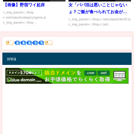
【画像】野宿ワイ起床
女「パパ活は悪いことじゃない
ょ？ご飯が食べられてお金がも
c_img_param=; //img-
c.net/output/category/game.js
らえるんだょ！」
c_img_param=; //img-c.net/output/site/42.js
c_img_param=; //img-...
c_img_param=; //img-c.net/...
xrea