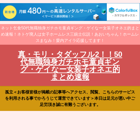
ネット乞食50代無職独身ガチホモ童貞ギング・ゲイなー女装子オネエ的まと
め速報！ネトゲ廃人は女子ホームレス三銃士伝説！あおいちゃん！ホームレ
スまなみ！愛内アイラ応援してます！
真・モリ・タダッフル2！！50
代無職独身ガチホモ童貞ギン
グ・ゲイなー女装子オネエ的
まとめ速報
孤立＜お客様皆様が掲載の記事等へアクセス、閲覧、こちらのサービス
を利用される事でかろうじて運営できています＞本日は足元が悪い中ご
足労頂き誠に有難うございます。