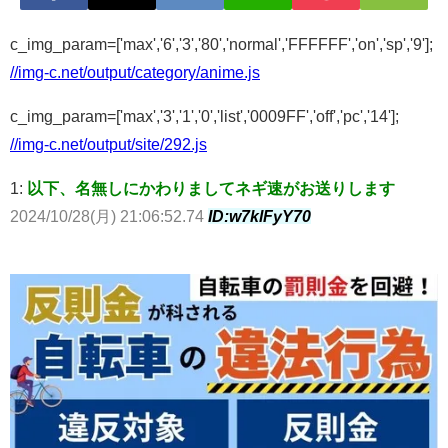
c_img_param=['max','6','3','80','normal','FFFFFF','on','sp','9'];
//img-c.net/output/category/anime.js
c_img_param=['max','3','1','0','list','0009FF','off','pc','14'];
//img-c.net/output/site/292.js
1:
以下、名無しにかわりましてネギ速がお送りします
2024/10/28(月) 21:06:52.74
ID:w7klFyY70