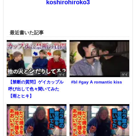
koshirohiroko3
最近書いた記事
ゲイ
ゲイ
【禁断の質問】ゲイカップル
#bl #gay A romantic kiss
呼び出して色々聞いてみた
【雨とヒキ】