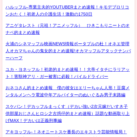
ハルッフル-専業主夫的YOUTUBERまとめ速報！キモデブロリコ
ンおたく！初老人の介護生活！激動の1750日
アニゲタレスト（元祖！アニメッフル） ひきこもりニートのオ
ナベ的まとめ速報
火浦のシネマッフル映画NEWS情報ポータブルの杜！オネエ管理
人オカマちゃんの鬼女的まとめ速報!オカマッフルアタックナンバ
ーハーフ
ユカ・ヨネッフル！初老的まとめ速報！！大帝イタチにラリアッ
ト！害獣神アリ・ガー被害に必殺！パイルドライバー
おネコさん的まとめ速報 僕の彼女はエリーちゃん人形！豆腐メ
ンタルメンヘラ電波中年アルバイターのぬいぐるみ男子末路編
スケバン！デカッフルまっくす（デカい強い2次元嫁だいすき子
供部屋おじさんヒロシ之古惑仔的まとめ速報）話題な動画取り上
げMAX！デカいは正義刑事編
アキヨッフル-！ネオニートスケ番長のエキストラ芸能情報局！