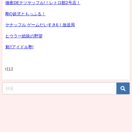
徹夜DEテツヤッフル!！レトロ館2号店！
剛Q超児ともっふる！
ヤナッフル ゲームだいすき6！放送局
ヒウラー総統の野望
魁!!アイドル塾!
t112