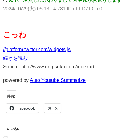
2024/10/29(火) 05:13:14.781 ID:nFFDZFGm0
こっわ
//platform.twitter.com/widgets.js
続きを読む
Source: http://www.negisoku.com/index.rdf
powered by
Auto Youtube Summarize
共有:
Facebook
X
いいね: