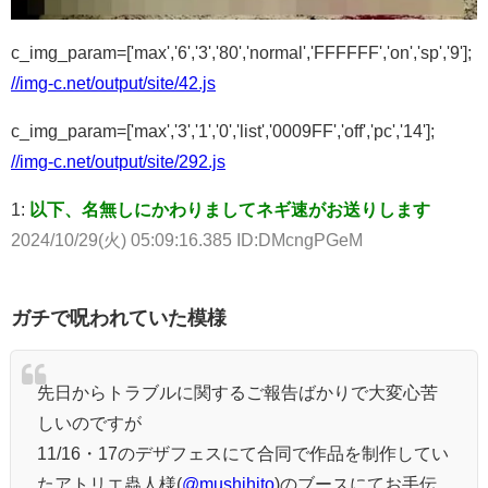
c_img_param=['max','6','3','80','normal','FFFFFF','on','sp','9'];
//img-c.net/output/site/42.js
c_img_param=['max','3','1','0','list','0009FF','off','pc','14'];
//img-c.net/output/site/292.js
1:
以下、名無しにかわりましてネギ速がお送りします
2024/10/29(火) 05:09:16.385 ID:DMcngPGeM
ガチで呪われていた模様
先日からトラブルに関するご報告ばかりで大変心苦
しいのですが
11/16・17のデザフェスにて合同で作品を制作してい
たアトリエ蟲人様(
@mushihito
)のブースにてお手伝