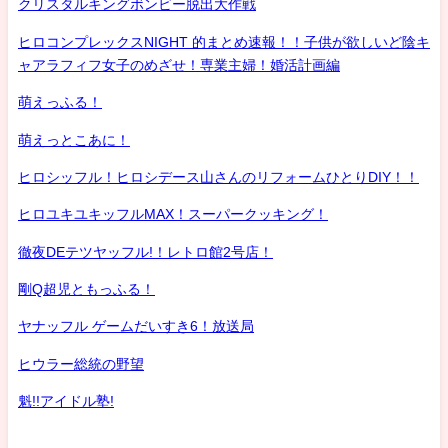
クリスタルキングボンビー脱出大作戦
ヒロコンプレックスNIGHT 的まとめ速報！！子供が欲しいど陰キ
ャアラフィフ女子のめざせ！専業主婦！婚活計画編
萌えっふる！
萌えっとこあに！
ヒロシッフル！ヒロシデース山さんのリフォームひとりDIY！！
ヒロユキユキッフルMAX！スーパークッキング！
徹夜DEテツヤッフル!！レトロ館2号店！
剛Q超児ともっふる！
ヤナッフル ゲームだいすき6！放送局
ヒウラー総統の野望
魁!!アイドル塾!