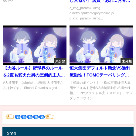
し入るか」 店員「あれ…お客さ
source...
んの顔忘れるなんてウチも歳や
c_img_param=; //img-
c.net/output/category/anime.js
なあ」 俺黙って店を出る
c_img_param=; //img...
未分類
未分類
【大谷ルール】野球界のルール
恒大集団デフォルト懸念VS過剰
を2度も変えた男の圧倒的主人公
流動性！FOMCテーパリングよ
列伝まとめ
り金利見通し注目。
#大谷翔平 #shohei #野球 大谷翔平さ
【相場のポイント】 ・株式市場は恒大集
んは神です。 Shohei Ohtani is a god...
団デフォルト懸念VS過剰流動性相場の様
相。 ・NYダウ50ドル安（-0.15％）、ナス
ダック32ポイン...
xrea