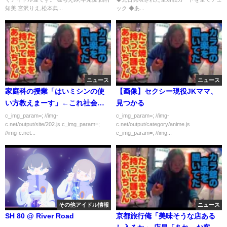
んを越えるまで何度も何度も挑
知美,宮沢りえ,松本典...
ック ◆あ...
戦する！【STARDOM】
ニュース
ニュース
家庭科の授業「はいミシンの使
【画像】セクシー現役JKママ、
い方教えまーす」←これ社会に
見つかる
出てから役に立つか？
c_img_param=; //img-
c_img_param=; //img-
c.net/output/site/202.js c_img_param=;
c.net/output/category/anime.js
//img-c.net...
c_img_param=; //img...
その他アイドル情報
ニュース
SH 80 @ River Road
京都旅行俺「美味そうな店ある