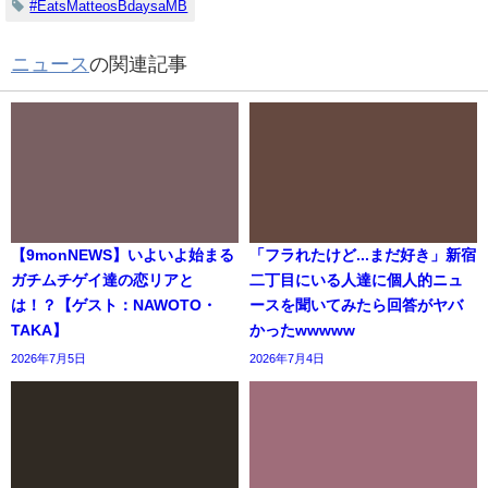
#EatsMatteosBdaysaMB
ニュース
の関連記事
【9monNEWS】いよいよ始まる
「フラれたけど...まだ好き」新宿
ガチムチゲイ達の恋リアと
二丁目にいる人達に個人的ニュ
は！？【ゲスト：NAWOTO・
ースを聞いてみたら回答がヤバ
TAKA】
かったwwwww
2026年7月5日
2026年7月4日