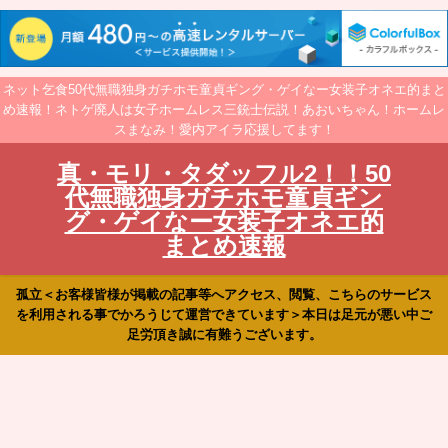
ネット乞食50代無職独身ガチホモ童貞ギング・ゲイなー女装子オネエ的まと
め速報！ネトゲ廃人は女子ホームレス三銃士伝説！あおいちゃん！ホームレ
スまなみ！愛内アイラ応援してます！
真・モリ・タダッフル2！！50
代無職独身ガチホモ童貞ギン
グ・ゲイなー女装子オネエ的
まとめ速報
孤立＜お客様皆様が掲載の記事等へアクセス、閲覧、こちらのサービス
を利用される事でかろうじて運営できています＞本日は足元が悪い中ご
足労頂き誠に有難うございます。