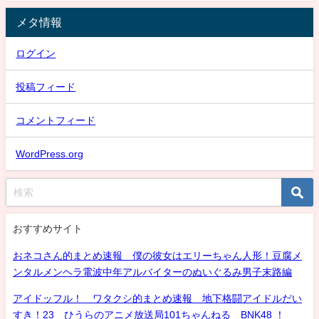
メタ情報
ログイン
投稿フィード
コメントフィード
WordPress.org
おすすめサイト
おネコさん的まとめ速報 僕の彼女はエリーちゃん人形！豆腐メ
ンタルメンヘラ電波中年アルバイターのぬいぐるみ男子末路編
アイドッフル！ ワタクシ的まとめ速報 地下格闘アイドルだい
すき！23 ひうらのアニメ放送局101ちゃんねる BNK48 ！