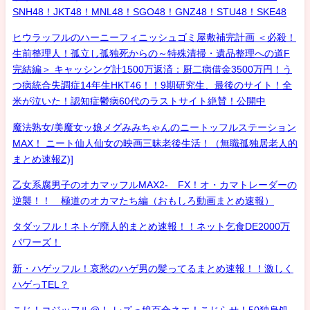
SNH48！JKT48！MNL48！SGO48！GNZ48！STU48！SKE48
ヒウラッフルのハーニーフィニッシュゴミ屋敷補完計画 ＜必殺！
生前整理人！孤立し孤独死からの～特殊清掃・遺品整理への道F
完結編＞ キャッシング計1500万返済：厨二病借金3500万円！う
つ病統合失調症14年生HKT46！！9期研究生、最後のサイト！全
米が泣いた！認知症鬱病60代のラストサイト絶賛！公開中
魔法熟女/美魔女ッ娘メグみみちゃんのニートッフルステーション
MAX！ ニート仙人仙女の映画三昧老後生活！（無職孤独居老人的
まとめ速報Z)]
乙女系腐男子のオカマッフルMAX2- FX！オ・カマトレーダーの
逆襲！！ 極道のオカマたち編（おもしろ動画まとめ速報）
タダッフル！ネトゲ廃人的まとめ速報！！ネット乞食DE2000万
パワーズ！
新・ハゲッフル！哀愁のハゲ男の髪ってるまとめ速報！！激しく
ハゲっTEL？