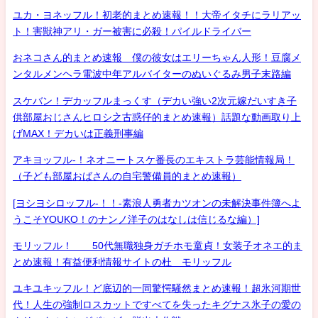
ユカ・ヨネッフル！初老的まとめ速報！！大帝イタチにラリアッ
ト！害獣神アリ・ガー被害に必殺！パイルドライバー
おネコさん的まとめ速報 僕の彼女はエリーちゃん人形！豆腐メ
ンタルメンヘラ電波中年アルバイターのぬいぐるみ男子末路編
スケバン！デカッフルまっくす（デカい強い2次元嫁だいすき子
供部屋おじさんヒロシ之古惑仔的まとめ速報）話題な動画取り上
げMAX！デカいは正義刑事編
アキヨッフル-！ネオニートスケ番長のエキストラ芸能情報局！
（子ども部屋おばさんの自宅警備員的まとめ速報）
[ヨシヨシロッフル-！！-素浪人勇者カツオンの未解決事件簿へよ
うこそYOUKO！のナンノ洋子のはなしは信じるな編）]
モリッフル！ 50代無職独身ガチホモ童貞！女装子オネエ的ま
とめ速報！有益便利情報サイトの杜 モリッフル
ユキユキッフル！ど底辺的一同驚愕騒然まとめ速報！超氷河期世
代！人生の強制ロスカットですべてを失ったキグナス氷子の愛の