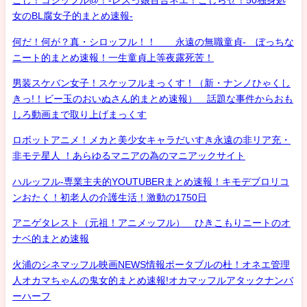
こじ！コジッフル@！-レズっ娘百合ネエ！こじらせ！50独身処
女のBL腐女子的まとめ速報-
何だ！何が？真・シロッフル！！ 永遠の無職童貞- ぼっちな
ニート的まとめ速報！一生童貞上等夜露死苦！
男装スケバン女子！スケッフルまっくす！（新・ナンノひゃくし
きっ!！ビー玉のおいぬさん的まとめ速報） 話題な事件からおも
しろ動画まで取り上げまっくす
ロボットアニメ！メカと美少女キャラだいすき永遠の非リア充・
非モテ星人 ！あらゆるマニアの為のマニアックサイト
ハルッフル-専業主夫的YOUTUBERまとめ速報！キモデブロリコ
ンおたく！初老人の介護生活！激動の1750日
アニゲタレスト（元祖！アニメッフル） ひきこもりニートのオ
ナベ的まとめ速報
火浦のシネマッフル映画NEWS情報ポータブルの杜！オネエ管理
人オカマちゃんの鬼女的まとめ速報!オカマッフルアタックナンバ
ーハーフ