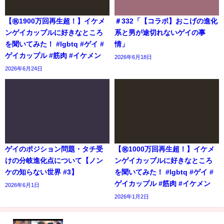
【㊗️1900万回再生超！】イケメ
＃332「【コラボ】おこげの進化
ンゲイカップルに好きなところ
系と男が途切れないゲイの事
を聞いてみた！ #lgbtq #ゲイ #
情」
ゲイカップル #筋肉 #イケメン
2026年6月18日
2026年6月24日
ゲイのポジション問題・タチ受
【㊗️1000万回再生超！】イケメ
けの分岐進化点について【ノン
ンゲイカップルに好きなところ
ケの知らない世界 #3】
を聞いてみた！ #lgbtq #ゲイ #
ゲイカップル #筋肉 #イケメン
2026年6月1日
2026年1月2日