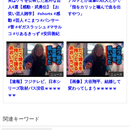
実はゲイを公表した意外な芸
ナルトとか進撃の巨人とかで
人4選【感動・武勇伝】【お
「指をカリッと噛んで血を出
笑い芸人雑学】 #shorts #感
すやつ」
動 #芸人 #こまつ #パンサー
#菅 #ギガスラッシュ #マサル
コ #りあるきっず #安田善紀
ニュース
ニュース
【速報】フジテレビ、日本シ
【画像】大谷翔平、結婚して
リーズ取材パス没収ｗｗｗｗ
変わってしまうｗｗｗｗｗ
ｗｗ
関連キーワード