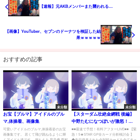
【速報】元AKBメンバーまた襲われる…
【画像】YouTuber、セブンのドーナツを検証した結
果ｗｗｗｗｗ
おすすめの記事
未分類
未分類
お宝【ブルマ】アイドルのブル
【スターダム壮絶金網戦 後編】
マ,体操着、画像集
中野たむになつぽいが激怒！ふ
ざけんなよ‼なんもわかってねー
可愛いアイドルのブルマ,体操着姿のお宝
■■最速で予想！有料アフターLIVE■■ 【緊
画像集です。 若くて飛び跳ねるように輝
急！5★STAR GP全カード分析検討会 】
よ！絶対に諦めない！たむちゃ
くアイドル達です。 堀ちえみ,早見優,西村
◆先日発表された全対戦カードを全てチェ