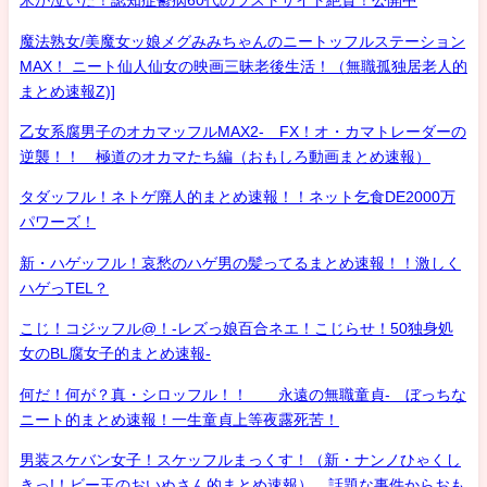
米が泣いた！認知症鬱病60代のラストサイト絶賛！公開中
魔法熟女/美魔女ッ娘メグみみちゃんのニートッフルステーション
MAX！ ニート仙人仙女の映画三昧老後生活！（無職孤独居老人的
まとめ速報Z)]
乙女系腐男子のオカマッフルMAX2- FX！オ・カマトレーダーの
逆襲！！ 極道のオカマたち編（おもしろ動画まとめ速報）
タダッフル！ネトゲ廃人的まとめ速報！！ネット乞食DE2000万
パワーズ！
新・ハゲッフル！哀愁のハゲ男の髪ってるまとめ速報！！激しく
ハゲっTEL？
こじ！コジッフル@！-レズっ娘百合ネエ！こじらせ！50独身処
女のBL腐女子的まとめ速報-
何だ！何が？真・シロッフル！！ 永遠の無職童貞- ぼっちな
ニート的まとめ速報！一生童貞上等夜露死苦！
男装スケバン女子！スケッフルまっくす！（新・ナンノひゃくし
きっ!！ビー玉のおいぬさん的まとめ速報） 話題な事件からおも