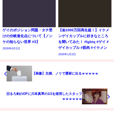
ゲイのポジション問題・タチ受
【㊗️1000万回再生超！】イケメ
けの分岐進化点について【ノン
ンゲイカップルに好きなところ
ケの知らない世界 #3】
を聞いてみた！ #lgbtq #ゲイ #
ゲイカップル #筋肉 #イケメン
2026年6月1日
2026年1月2日
【画像】主婦、ノリで選挙に出るｗｗｗｗｗ
旧るろ剣のOPに川本真琴の1/2を採用したスタッフ
ｗｗｗｗｗｗ