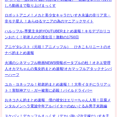
しろ動画まで取り上げまっくす
ロボットアニメ！メカと美少女キャラだいすき永遠の非リア充・
非モテ星人 ！あらゆるマニアの為のマニアックサイト
ハルッフル-専業主夫的YOUTUBERまとめ速報！キモデブロリコ
ンおたく！初老人の介護生活！激動の1750日
アニゲタレスト（元祖！アニメッフル） ひきこもりニートのオ
ナベ的まとめ速報
火浦のシネマッフル映画NEWS情報ポータブルの杜！オネエ管理
人オカマちゃんの鬼女的まとめ速報!オカマッフルアタックナンバ
ーハーフ
ユカ・ヨネッフル！初老的まとめ速報！！大帝イタチにラリアッ
ト！害獣神アリ・ガー被害に必殺！パイルドライバー
おネコさん的まとめ速報 僕の彼女はエリーちゃん人形！豆腐メ
ンタルメンヘラ電波中年アルバイターのぬいぐるみ男子末路編
スケバン！デカッフルまっくす（デカい強い2次元嫁だいすき子