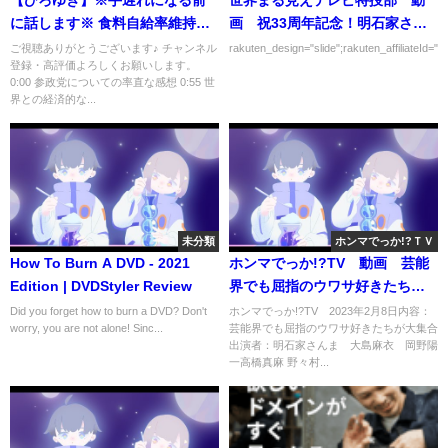
【ひろゆき】※手遅れになる前
世界まる見えテレビ特捜部 動
に話します※ 食料自給率維持が
画 祝33周年記念！明石家さん
ヤバい理由【切り抜き 2ちゃんね
ま襲来 3月27日
ご視聴ありがとうございます♪ チャンネル
rakuten_design="slide";rakuten_affiliateId="0
登録・高評価よろしくお願いします。
る 思考 論破 kirinuki きりぬき
0:00 参政党についての率直な感想 0:55 世
hiroyuki 少子化 日本 選挙】
界との経済的な...
未分類
ホンマでっか!?ＴＶ
How To Burn A DVD - 2021
ホンマでっか!?TV 動画 芸能
Edition | DVDStyler Review
界でも屈指のウワサ好きたちが
大集合 2月8日
Did you forget how to burn a DVD? Don't
ホンマでっか!?TV 2023年2月8日内容：
worry, you are not alone! Sinc...
芸能界でも屈指のウワサ好きたちが大集合
出演者：明石家さんま 大島麻衣 岡野陽
一高橋真麻 野々村...