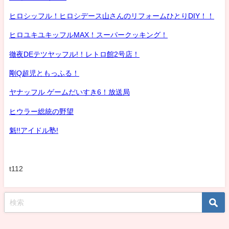
ヒロシッフル！ヒロシデース山さんのリフォームひとりDIY！！
ヒロユキユキッフルMAX！スーパークッキング！
徹夜DEテツヤッフル!！レトロ館2号店！
剛Q超児ともっふる！
ヤナッフル ゲームだいすき6！放送局
ヒウラー総統の野望
魁!!アイドル塾!
t112