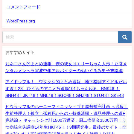
コメントフィード
WordPress.org
おすすめサイト
おネコさん的まとめ速報 僕の彼女はエリーちゃん人形！豆腐メ
ンタルメンヘラ電波中年アルバイターのぬいぐるみ男子末路編
アイドッフル！ ワタクシ的まとめ速報 地下格闘アイドルだい
すき！23 ひうらのアニメ放送局101ちゃんねる BNK48 ！
SNH48！JKT48！MNL48！SGO48！GNZ48！STU48！SKE48
ヒウラッフルのハーニーフィニッシュゴミ屋敷補完計画 ＜必殺！
生前整理人！孤立し孤独死からの～特殊清掃・遺品整理への道F
完結編＞ キャッシング計1500万返済：厨二病借金3500万円！う
つ病統合失調症14年生HKT46！！9期研究生、最後のサイト！全