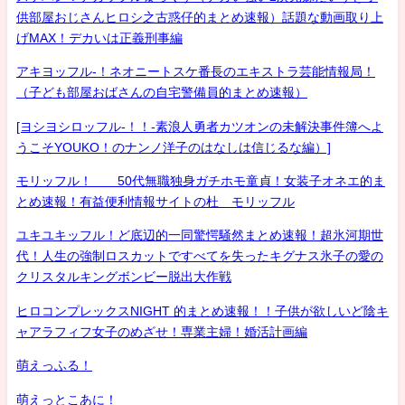
供部屋おじさんヒロシ之古惑仔的まとめ速報）話題な動画取り上
げMAX！デカいは正義刑事編
アキヨッフル-！ネオニートスケ番長のエキストラ芸能情報局！
（子ども部屋おばさんの自宅警備員的まとめ速報）
[ヨシヨシロッフル-！！-素浪人勇者カツオンの未解決事件簿へよ
うこそYOUKO！のナンノ洋子のはなしは信じるな編）]
モリッフル！ 50代無職独身ガチホモ童貞！女装子オネエ的ま
とめ速報！有益便利情報サイトの杜 モリッフル
ユキユキッフル！ど底辺的一同驚愕騒然まとめ速報！超氷河期世
代！人生の強制ロスカットですべてを失ったキグナス氷子の愛の
クリスタルキングボンビー脱出大作戦
ヒロコンプレックスNIGHT 的まとめ速報！！子供が欲しいど陰キ
ャアラフィフ女子のめざせ！専業主婦！婚活計画編
萌えっふる！
萌えっとこあに！