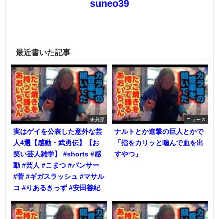
suneo39
最近書いた記事
未分類
ニュース
実はゲイを公表した意外な芸
ナルトとか進撃の巨人とかで
人4選【感動・武勇伝】【お
「指をカリッと噛んで血を出
笑い芸人雑学】 #shorts #感
すやつ」
動 #芸人 #こまつ #パンサー
#菅 #ギガスラッシュ #マサル
コ #りあるきっず #安田善紀