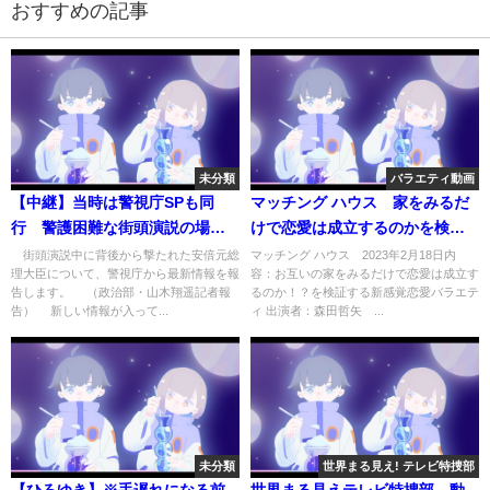
おすすめの記事
未分類
バラエティ動画
【中継】当時は警視庁SPも同
マッチング ハウス 家をみるだ
行 警護困難な街頭演説の場
けで恋愛は成立するのかを検証
で…(2022年7月8日)
する新感覚恋愛バラエティ 2月
街頭演説中に背後から撃たれた安倍元総
マッチング ハウス 2023年2月18日内
理大臣について、警視庁から最新情報を報
容：お互いの家をみるだけで恋愛は成立す
18日
告します。 （政治部・山木翔遥記者報
るのか！？を検証する新感覚恋愛バラエテ
告） 新しい情報が入って...
ィ 出演者：森田哲矢 ...
未分類
世界まる見え! テレビ特捜部