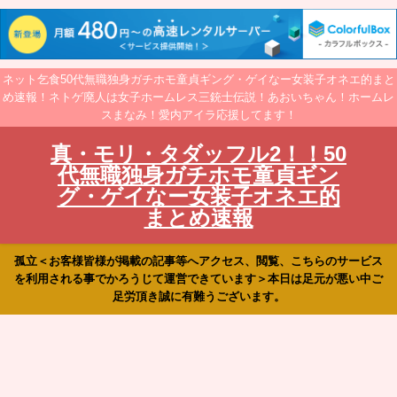
ネット乞食50代無職独身ガチホモ童貞ギング・ゲイなー女装子オネエ的まと
め速報！ネトゲ廃人は女子ホームレス三銃士伝説！あおいちゃん！ホームレ
スまなみ！愛内アイラ応援してます！
真・モリ・タダッフル2！！50
代無職独身ガチホモ童貞ギン
グ・ゲイなー女装子オネエ的
まとめ速報
孤立＜お客様皆様が掲載の記事等へアクセス、閲覧、こちらのサービス
を利用される事でかろうじて運営できています＞本日は足元が悪い中ご
足労頂き誠に有難うございます。