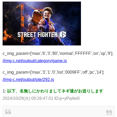
c_img_param=['max','6','3','80','normal','FFFFFF','on','sp','9'];
//img-c.net/output/category/game.js
c_img_param=['max','3','1','0','list','0009FF','off','pc','14'];
//img-c.net/output/site/292.js
1:
以下、名無しにかわりましてネギ速がお送りします
2024/10/29(火) 00:26:47.01 ID:p+yPq4ei0