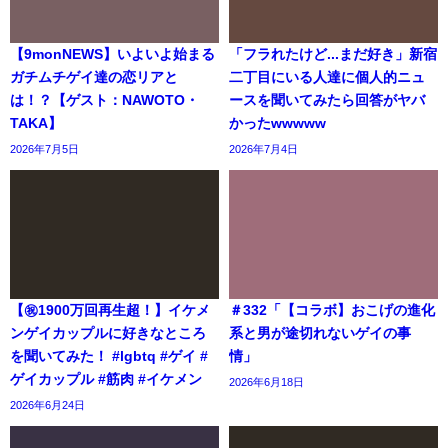
【9monNEWS】いよいよ始まる
「フラれたけど...まだ好き」新宿
ガチムチゲイ達の恋リアと
二丁目にいる人達に個人的ニュ
は！？【ゲスト：NAWOTO・
ースを聞いてみたら回答がヤバ
TAKA】
かったwwwww
2026年7月5日
2026年7月4日
【㊗️1900万回再生超！】イケメ
＃332「【コラボ】おこげの進化
ンゲイカップルに好きなところ
系と男が途切れないゲイの事
を聞いてみた！ #lgbtq #ゲイ #
情」
ゲイカップル #筋肉 #イケメン
2026年6月18日
2026年6月24日