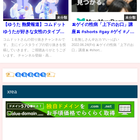
未分類
未分類
【ゆうた 熱愛報道】コムドット
🍌ゲイの性病「上下のお口」講
ゆうたが好きな女性のタイプを
座🍌 #shorts #gay #ゲイ #ノー
語る！【コムドット切り抜き/恋
カット
コムドットさんの切り抜きチャンネルで
1:名無しさん＠おカマいっぱい
す。 主にインスタライブの切り抜きを投
2022.06.24(Fri) 🍌ゲイの性病「上下のお
愛/那須ほほみ】
稿していきます。 ご視聴ありがとうござ
口」講座🍌 #short...
います。 チャンネル登録・高...
xrea