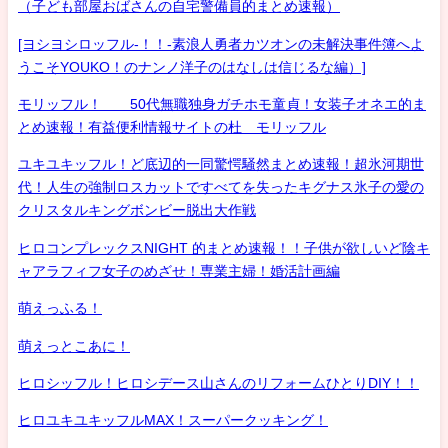
（子ども部屋おばさんの自宅警備員的まとめ速報）
[ヨシヨシロッフル-！！-素浪人勇者カツオンの未解決事件簿へよ
うこそYOUKO！のナンノ洋子のはなしは信じるな編）]
モリッフル！ 50代無職独身ガチホモ童貞！女装子オネエ的ま
とめ速報！有益便利情報サイトの杜 モリッフル
ユキユキッフル！ど底辺的一同驚愕騒然まとめ速報！超氷河期世
代！人生の強制ロスカットですべてを失ったキグナス氷子の愛の
クリスタルキングボンビー脱出大作戦
ヒロコンプレックスNIGHT 的まとめ速報！！子供が欲しいど陰キ
ャアラフィフ女子のめざせ！専業主婦！婚活計画編
萌えっふる！
萌えっとこあに！
ヒロシッフル！ヒロシデース山さんのリフォームひとりDIY！！
ヒロユキユキッフルMAX！スーパークッキング！