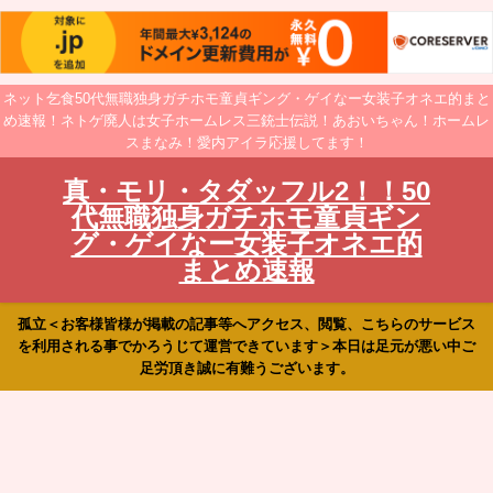
ネット乞食50代無職独身ガチホモ童貞ギング・ゲイなー女装子オネエ的まと
め速報！ネトゲ廃人は女子ホームレス三銃士伝説！あおいちゃん！ホームレ
スまなみ！愛内アイラ応援してます！
真・モリ・タダッフル2！！50
代無職独身ガチホモ童貞ギン
グ・ゲイなー女装子オネエ的
まとめ速報
孤立＜お客様皆様が掲載の記事等へアクセス、閲覧、こちらのサービス
を利用される事でかろうじて運営できています＞本日は足元が悪い中ご
足労頂き誠に有難うございます。