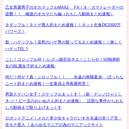
乙女系腐男子のオカマッフルMAX2- FX！オ・カマトレーダーの
逆襲！！ 極道のオカマたち編（おもしろ動画まとめ速報）
タダッフル！ネトゲ廃人的まとめ速報！！ネット乞食DE2000万
パワーズ！
新・ハゲッフル！哀愁のハゲ男の髪ってるまとめ速報！！激しく
ハゲっTEL？
こじ！コジッフル@！-レズっ娘百合ネエ！こじらせ！50独身処
女のBL腐女子的まとめ速報-
何だ！何が？真・シロッフル！！ 永遠の無職童貞- ぼっちな
ニート的まとめ速報！一生童貞上等夜露死苦！
男装スケバン女子！スケッフルまっくす！（新・ナンノひゃくし
きっ!！ビー玉のおいぬさん的まとめ速報） 話題な事件からおも
しろ動画まで取り上げまっくす
ロボットアニメ！メカと美少女キャラだいすき永遠の非リア充・
非モテ星人 ！あらゆるマニアの為のマニアックサイト