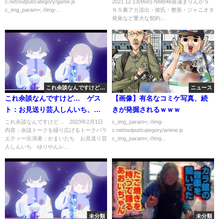
c.net/output/category/game.js
2021.12.13(Mon) NMB48菖蒲まりんがＳ
動辞退／声優の鈴木達央が不倫
c_img_param=; //img-...
ＮＳ裏アカ流出・彼氏・整形・ジャニオタ
文春砲から復帰／ロアッソ熊本
発覚など重大な契約...
＆いわてグルージャ盛岡がＪ２
昇格など。
これ余談なんですけど…
ニュース
これ余談なんですけど… ゲス
【画像】有名なコミケ写真、続
ト：お見送り芸人しんいち、ゆ
きが発掘されるｗｗｗ
りやんレトリィバァ、JO1 2月
これ余談なんですけど… 2023年2月1日
c_img_param=; //img-
内容：余談トークを繰り広げるトークバラ
c.net/output/category/anime.js
1日
エティー出演者：かまいたち お見送り芸
c_img_param=; //img...
人しんいち ゆりやんレ...
未分類
未分類