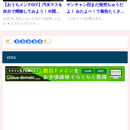
【おうちメンテDIY】汚水マスを
ヤンチャン烈まだ発売ちゅうだ
自分で掃除してみよう！※閲覧
よ！ みたよー！て報告たくさん
注意※
あ...
お目汚し失礼しました🙇🏻‍♀️ ◎使用したも
このサイトの記事を見る...
の ▼スプリングワイヤ...
xrea