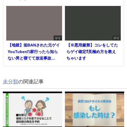
ゲイ
ゲイ
【地獄】垢BANされた元ゲイ
【※悪用厳禁】コレをしてた
YouTuberの家行ったら知ら
らゲイ確定⁈見極め方を教え
ない男と寝てて放送事故…
ちゃいます
未分類
の関連記事