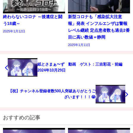
終わらないコロナ ～後遺症と闘
新型コロナも「感染拡大注意
う18歳～
報」発表 インフルエンザは警報
レベル継続 定点患者数も過去2番
2025年1月12日
目に高い数値＝静岡
2025年1月11日
紙とさまぁ〜ず 動画 ゲスト：三吉彩花・前編
2024年10月29日
【祝】チャンネル登録者数500人突破ありがとうご
ざいます！！！😭
おすすめの記事