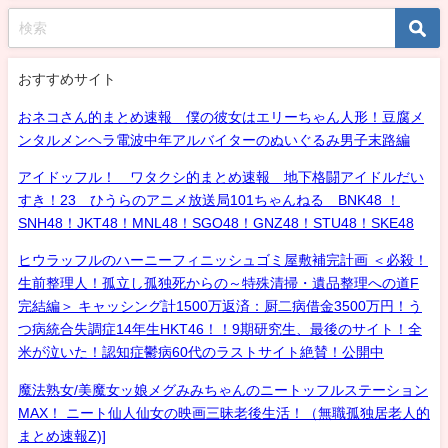
おすすめサイト
おネコさん的まとめ速報 僕の彼女はエリーちゃん人形！豆腐メ
ンタルメンヘラ電波中年アルバイターのぬいぐるみ男子末路編
アイドッフル！ ワタクシ的まとめ速報 地下格闘アイドルだい
すき！23 ひうらのアニメ放送局101ちゃんねる BNK48 ！
SNH48！JKT48！MNL48！SGO48！GNZ48！STU48！SKE48
ヒウラッフルのハーニーフィニッシュゴミ屋敷補完計画 ＜必殺！
生前整理人！孤立し孤独死からの～特殊清掃・遺品整理への道F
完結編＞ キャッシング計1500万返済：厨二病借金3500万円！う
つ病統合失調症14年生HKT46！！9期研究生、最後のサイト！全
米が泣いた！認知症鬱病60代のラストサイト絶賛！公開中
魔法熟女/美魔女ッ娘メグみみちゃんのニートッフルステーション
MAX！ ニート仙人仙女の映画三昧老後生活！（無職孤独居老人的
まとめ速報Z)]