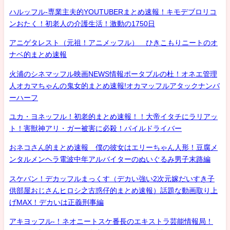
ハルッフル-専業主夫的YOUTUBERまとめ速報！キモデブロリコ
ンおたく！初老人の介護生活！激動の1750日
アニゲタレスト（元祖！アニメッフル） ひきこもりニートのオ
ナベ的まとめ速報
火浦のシネマッフル映画NEWS情報ポータブルの杜！オネエ管理
人オカマちゃんの鬼女的まとめ速報!オカマッフルアタックナンバ
ーハーフ
ユカ・ヨネッフル！初老的まとめ速報！！大帝イタチにラリアッ
ト！害獣神アリ・ガー被害に必殺！パイルドライバー
おネコさん的まとめ速報 僕の彼女はエリーちゃん人形！豆腐メ
ンタルメンヘラ電波中年アルバイターのぬいぐるみ男子末路編
スケバン！デカッフルまっくす（デカい強い2次元嫁だいすき子
供部屋おじさんヒロシ之古惑仔的まとめ速報）話題な動画取り上
げMAX！デカいは正義刑事編
アキヨッフル-！ネオニートスケ番長のエキストラ芸能情報局！