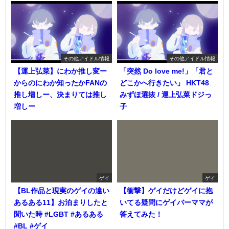
その他アイドル情報
その他アイドル情報
【運上弘菜】にわか推し変ー
「突然 Do love me!」「君と
からのにわか知ったかFANの
どこかへ行きたい」 HKT48
推し増しー、決まりては推し
みずほ選抜 / 運上弘菜ドジっ
増しー
子
ゲイ
ゲイ
【BL作品と現実のゲイの違い
【衝撃】ゲイだけどゲイに抱
あるある11】お泊まりしたと
いてる疑問にゲイバーママが
聞いた時 #LGBT #あるある
答えてみた！
#BL #ゲイ