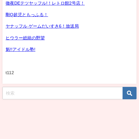
徹夜DEテツヤッフル!！レトロ館2号店！
剛Q超児ともっふる！
ヤナッフル ゲームだいすき6！放送局
ヒウラー総統の野望
魁!!アイドル塾!
t112