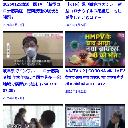
20250125放送 医TV ｢新型コ
【KTN】週刊健康マガジン 新
ロナ感染症 定期接種の現状と
型コロナウイルス感染症～もし
課題」
感染したときは？～
2025年1月27日
2025年1月23日
岐阜県でインフル・コロナ感染
AAJTAK 2 | CORONA और HMPV
者増 年末年始は全国で最多 一部
के बाद आया नया वायरस, नए वायरस ने ले
地域で病床ひっ迫も (25/01/18
ली 8 लोगों की जान ! | AT2
07:39)
2025年1月21日
2025年1月21日