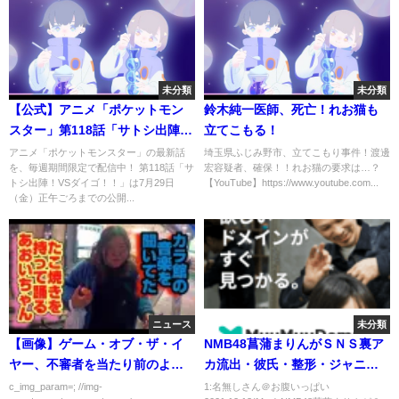
未分類
未分類
【公式】アニメ「ポケットモン
鈴木純一医師、死亡！れお猫も
スター」第118話「サトシ出陣！
立てこもる！
VSダイゴ！！」（見逃し配信）
アニメ「ポケットモンスター」の最新話
埼玉県ふじみ野市、立てこもり事件！渡邊
を、毎週期間限定で配信中！ 第118話「サ
宏容疑者、確保！！れお猫の要求は…？
トシ出陣！VSダイゴ！！」は7月29日
【YouTube】https://www.youtube.com...
（金）正午ごろまでの公開...
ニュース
未分類
【画像】ゲーム・オブ・ザ・イ
NMB48菖蒲まりんがＳＮＳ裏ア
ヤー、不審者を当たり前のよう
カ流出・彼氏・整形・ジャニオ
に侵入させる
タ発覚など重大な契約違反で活
c_img_param=; //img-
1:名無しさん＠お腹いっぱい