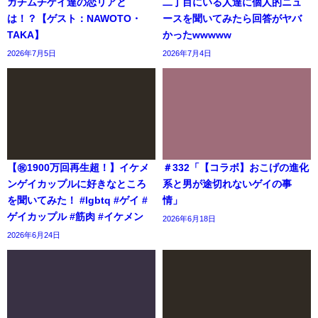
ガチムチゲイ達の恋リアと
二丁目にいる人達に個人的ニュ
は！？【ゲスト：NAWOTO・
ースを聞いてみたら回答がヤバ
TAKA】
かったwwwww
2026年7月5日
2026年7月4日
【㊗️1900万回再生超！】イケメ
＃332「【コラボ】おこげの進化
ンゲイカップルに好きなところ
系と男が途切れないゲイの事
を聞いてみた！ #lgbtq #ゲイ #
情」
ゲイカップル #筋肉 #イケメン
2026年6月18日
2026年6月24日