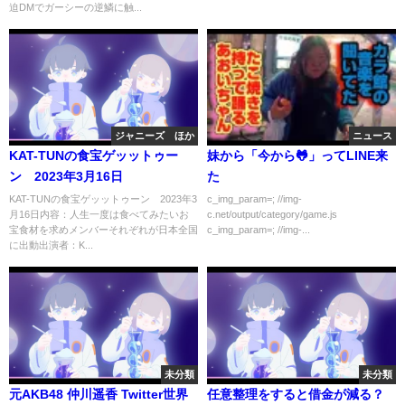
迫DMでガーシーの逆鱗に触...
ジャニーズ ほか
ニュース
KAT-TUNの食宝ゲッットゥー
妹から「今から🐸」ってLINE来
ン 2023年3月16日
た
KAT-TUNの食宝ゲッットゥーン 2023年3
c_img_param=; //img-
月16日内容：人生一度は食べてみたいお
c.net/output/category/game.js
宝食材を求めメンバーそれぞれが日本全国
c_img_param=; //img-...
に出動出演者：K...
未分類
未分類
元AKB48 仲川遥香 Twitter世界
任意整理をすると借金が減る？