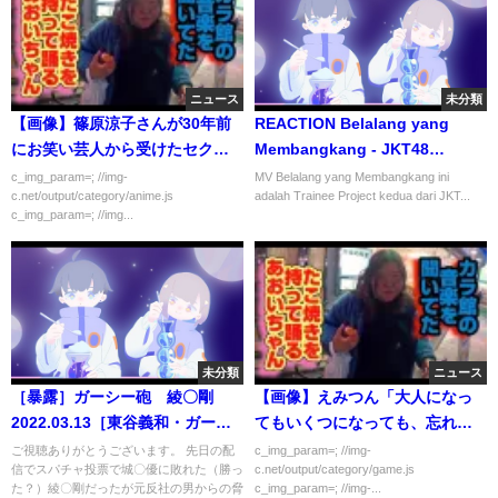
ニュース
未分類
【画像】篠原涼子さんが30年前
REACTION Belalang yang
にお笑い芸人から受けたセクハ
Membangkang - JKT48
ラが酷すぎる
Trainee | Ekspresinya Lucu
c_img_param=; //img-
MV Belalang yang Membangkang ini
c.net/output/category/anime.js
adalah Trainee Project kedua dari JKT...
Semua WKWK!!
c_img_param=; //img...
未分類
ニュース
［暴露］ガーシー砲 綾〇剛
【画像】えみつん「大人になっ
2022.03.13［東谷義和・ガーシ
てもいくつになっても、忘れた
ー切り抜き］
くない無敵感。」
ご視聴ありがとうございます。 先日の配
c_img_param=; //img-
信でスパチャ投票で城〇優に敗れた（勝っ
c.net/output/category/game.js
た？）綾〇剛だったが元反社の男からの脅
c_img_param=; //img-...