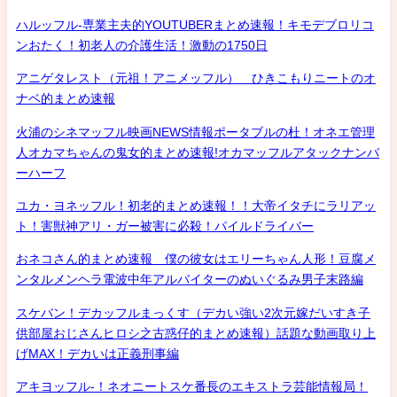
ハルッフル-専業主夫的YOUTUBERまとめ速報！キモデブロリコ
ンおたく！初老人の介護生活！激動の1750日
アニゲタレスト（元祖！アニメッフル） ひきこもりニートのオ
ナベ的まとめ速報
火浦のシネマッフル映画NEWS情報ポータブルの杜！オネエ管理
人オカマちゃんの鬼女的まとめ速報!オカマッフルアタックナンバ
ーハーフ
ユカ・ヨネッフル！初老的まとめ速報！！大帝イタチにラリアッ
ト！害獣神アリ・ガー被害に必殺！パイルドライバー
おネコさん的まとめ速報 僕の彼女はエリーちゃん人形！豆腐メ
ンタルメンヘラ電波中年アルバイターのぬいぐるみ男子末路編
スケバン！デカッフルまっくす（デカい強い2次元嫁だいすき子
供部屋おじさんヒロシ之古惑仔的まとめ速報）話題な動画取り上
げMAX！デカいは正義刑事編
アキヨッフル-！ネオニートスケ番長のエキストラ芸能情報局！