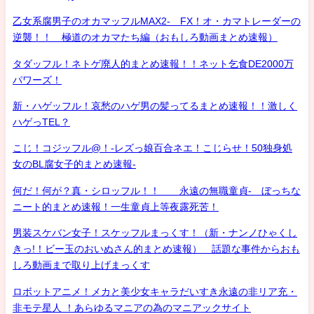
乙女系腐男子のオカマッフルMAX2- FX！オ・カマトレーダーの
逆襲！！ 極道のオカマたち編（おもしろ動画まとめ速報）
タダッフル！ネトゲ廃人的まとめ速報！！ネット乞食DE2000万
パワーズ！
新・ハゲッフル！哀愁のハゲ男の髪ってるまとめ速報！！激しく
ハゲっTEL？
こじ！コジッフル@！-レズっ娘百合ネエ！こじらせ！50独身処
女のBL腐女子的まとめ速報-
何だ！何が？真・シロッフル！！ 永遠の無職童貞- ぼっちな
ニート的まとめ速報！一生童貞上等夜露死苦！
男装スケバン女子！スケッフルまっくす！（新・ナンノひゃくし
きっ!！ビー玉のおいぬさん的まとめ速報） 話題な事件からおも
しろ動画まで取り上げまっくす
ロボットアニメ！メカと美少女キャラだいすき永遠の非リア充・
非モテ星人 ！あらゆるマニアの為のマニアックサイト