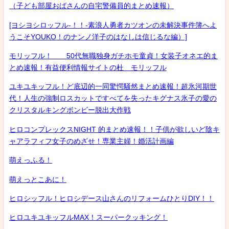
（子ども部屋おばさんの自宅警備員的まとめ速報）
[ヨシヨシロッフル-！！-素浪人勇者カツオンの未解決事件簿へよ
うこそYOUKO！のナンノ洋子のはなしは信じるな編）]
モリッフル！ 50代無職独身ガチホモ童貞！女装子オネエ的ま
とめ速報！有益便利情報サイトの杜 モリッフル
ユキユキッフル！ど底辺的一同驚愕騒然まとめ速報！超氷河期世
代！人生の強制ロスカットですべてを失ったキグナス氷子の愛の
クリスタルキングボンビー脱出大作戦
ヒロコンプレックスNIGHT 的まとめ速報！！子供が欲しいど陰キ
ャアラフィフ女子のめざせ！専業主婦！婚活計画編
萌えっふる！
萌えっとこあに！
ヒロシッフル！ヒロシデース山さんのリフォームひとりDIY！！
ヒロユキユキッフルMAX！スーパークッキング！