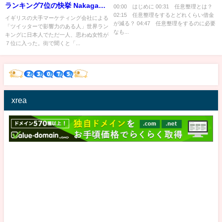
ランキング7位の快挙 Nakagawa
00:00 はじめに 00:31 任意整理とは？
02:15 任意整理をするとどれくらい借金
Haruka
イギリスの大手マーケティング会社による
が減る？ 04:47 任意整理をするのに必要
「ツイッターで影響力のある人」世界ラン
なも...
キングに日本人でただ一人、思わぬ女性が
７位に入った。街で聞くと「...
xrea