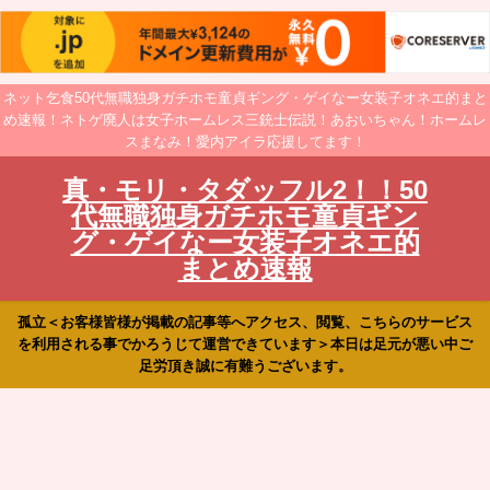
ネット乞食50代無職独身ガチホモ童貞ギング・ゲイなー女装子オネエ的まと
め速報！ネトゲ廃人は女子ホームレス三銃士伝説！あおいちゃん！ホームレ
スまなみ！愛内アイラ応援してます！
真・モリ・タダッフル2！！50
代無職独身ガチホモ童貞ギン
グ・ゲイなー女装子オネエ的
まとめ速報
孤立＜お客様皆様が掲載の記事等へアクセス、閲覧、こちらのサービス
を利用される事でかろうじて運営できています＞本日は足元が悪い中ご
足労頂き誠に有難うございます。