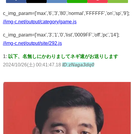
c_img_param=['max','6','3','80','normal','FFFFFF','on','sp','9'];
//img-c.net/output/category/game.js
c_img_param=['max','3','1','0','list','0009FF','off','pc','14'];
//img-c.net/output/site/292.js
1:
以下、名無しにかわりましてネギ速がお送りします
2024/10/26(土) 00:41:47.18
ID:zNaga3dq0