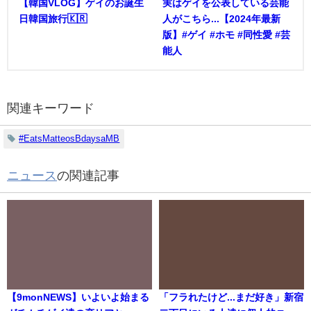
【韓国VLOG】ゲイのお誕生
実はゲイを公表している芸能
日韓国旅行🇰🇷
人がこちら...【2024年最新
版】#ゲイ #ホモ #同性愛 #芸
能人
関連キーワード
#EatsMatteosBdaysaMB
ニュース
の関連記事
【9monNEWS】いよいよ始まる
「フラれたけど...まだ好き」新宿