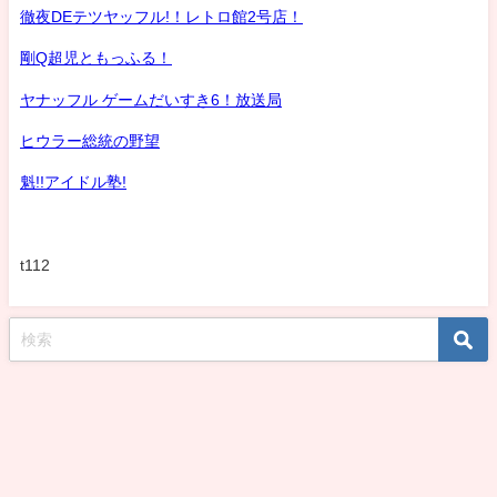
徹夜DEテツヤッフル!！レトロ館2号店！
剛Q超児ともっふる！
ヤナッフル ゲームだいすき6！放送局
ヒウラー総統の野望
魁!!アイドル塾!
t112