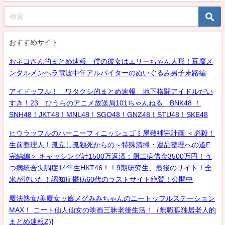
おすすめサイト
おネコさん的まとめ速報 僕の彼女はエリーちゃん人形！豆腐メ
ンタルメンヘラ電波中年アルバイターのぬいぐるみ男子末路編
アイドッフル！ ワタクシ的まとめ速報 地下格闘アイドルだい
すき！23 ひうらのアニメ放送局101ちゃんねる BNK48 ！
SNH48！JKT48！MNL48！SGO48！GNZ48！STU48！SKE48
ヒウラッフルのハーニーフィニッシュゴミ屋敷補完計画 ＜必殺！
生前整理人！孤立し孤独死からの～特殊清掃・遺品整理への道F
完結編＞ キャッシング計1500万返済：厨二病借金3500万円！う
つ病統合失調症14年生HKT46！！9期研究生、最後のサイト！全
米が泣いた！認知症鬱病60代のラストサイト絶賛！公開中
魔法熟女/美魔女ッ娘メグみみちゃんのニートッフルステーション
MAX！ ニート仙人仙女の映画三昧老後生活！（無職孤独居老人的
まとめ速報Z)]