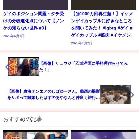
ゲイのポジション問題・タチ受
【㊗️1000万回再生超！】イケメ
けの分岐進化点について【ノン
ンゲイカップルに好きなところ
ケの知らない世界 #3】
を聞いてみた！ #lgbtq #ゲイ #
ゲイカップル #筋肉 #イケメン
2026年6月1日
2026年1月2日
【画像】リュウジ「乙武洋匡に手料理作らせてみ
た！」
【画像】東海オンエアのしばゆーさん、動画の撮影
をサボって離婚したはずのあやなんと仲良く旅行…
おすすめの記事