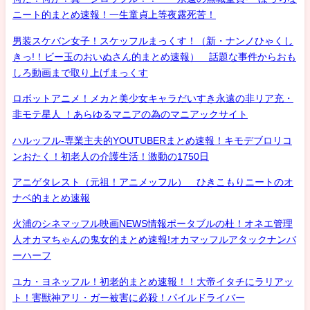
ニート的まとめ速報！一生童貞上等夜露死苦！
男装スケバン女子！スケッフルまっくす！（新・ナンノひゃくし
きっ!！ビー玉のおいぬさん的まとめ速報） 話題な事件からおも
しろ動画まで取り上げまっくす
ロボットアニメ！メカと美少女キャラだいすき永遠の非リア充・
非モテ星人 ！あらゆるマニアの為のマニアックサイト
ハルッフル-専業主夫的YOUTUBERまとめ速報！キモデブロリコ
ンおたく！初老人の介護生活！激動の1750日
アニゲタレスト（元祖！アニメッフル） ひきこもりニートのオ
ナベ的まとめ速報
火浦のシネマッフル映画NEWS情報ポータブルの杜！オネエ管理
人オカマちゃんの鬼女的まとめ速報!オカマッフルアタックナンバ
ーハーフ
ユカ・ヨネッフル！初老的まとめ速報！！大帝イタチにラリアッ
ト！害獣神アリ・ガー被害に必殺！パイルドライバー