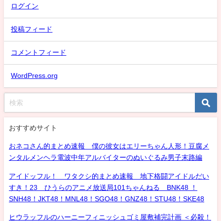
ログイン
投稿フィード
コメントフィード
WordPress.org
おすすめサイト
おネコさん的まとめ速報 僕の彼女はエリーちゃん人形！豆腐メ
ンタルメンヘラ電波中年アルバイターのぬいぐるみ男子末路編
アイドッフル！ ワタクシ的まとめ速報 地下格闘アイドルだい
すき！23 ひうらのアニメ放送局101ちゃんねる BNK48 ！
SNH48！JKT48！MNL48！SGO48！GNZ48！STU48！SKE48
ヒウラッフルのハーニーフィニッシュゴミ屋敷補完計画 ＜必殺！