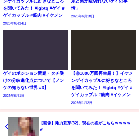
ンゲイカップルに好きなところ
系と男が途切れないゲイの事
を聞いてみた！ #lgbtq #ゲイ #
情」
ゲイカップル #筋肉 #イケメン
2026年6月18日
2026年6月24日
ゲイのポジション問題・タチ受
【㊗️1000万回再生超！】イケメ
けの分岐進化点について【ノン
ンゲイカップルに好きなところ
ケの知らない世界 #3】
を聞いてみた！ #lgbtq #ゲイ #
ゲイカップル #筋肉 #イケメン
2026年6月1日
2026年1月2日
【画像】剛力彩芽(32)、現在の姿がこちらｗｗｗｗ
ｗ