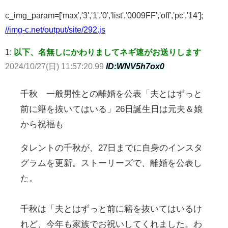
c_img_param=['max','3','1','0','list','0009FF','off','pc','14'];
//img-c.net/output/site/292.js
1:
以下、名無しにかわりましてネギ速がお送りします
2024/10/27(日) 11:57:20.99
ID:WNV5h7ox0
千秋 一般男性との離婚を公表「夫とはずっと
前に籍を抜いてはいる」26日誕生日は元夫＆娘
から祝福も
タレントの千秋が、27日までに自身のインスタ
グラムを更新。ストーリーズで、離婚を公表し
た。
千秋は「夫とはずっと前に籍を抜いてはいるけ
れど、今年も家族でお祝いしてくれました。わ