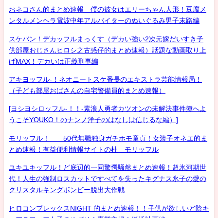
おネコさん的まとめ速報 僕の彼女はエリーちゃん人形！豆腐メ
ンタルメンヘラ電波中年アルバイターのぬいぐるみ男子末路編
スケバン！デカッフルまっくす（デカい強い2次元嫁だいすき子
供部屋おじさんヒロシ之古惑仔的まとめ速報）話題な動画取り上
げMAX！デカいは正義刑事編
アキヨッフル-！ネオニートスケ番長のエキストラ芸能情報局！
（子ども部屋おばさんの自宅警備員的まとめ速報）
[ヨシヨシロッフル-！！-素浪人勇者カツオンの未解決事件簿へよ
うこそYOUKO！のナンノ洋子のはなしは信じるな編）]
モリッフル！ 50代無職独身ガチホモ童貞！女装子オネエ的ま
とめ速報！有益便利情報サイトの杜 モリッフル
ユキユキッフル！ど底辺的一同驚愕騒然まとめ速報！超氷河期世
代！人生の強制ロスカットですべてを失ったキグナス氷子の愛の
クリスタルキングボンビー脱出大作戦
ヒロコンプレックスNIGHT 的まとめ速報！！子供が欲しいど陰キ