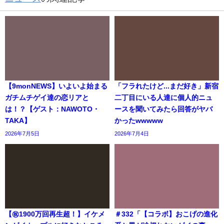
【9monNEWS】いよいよ始まる
「フラれたけど...まだ好き」新宿
ガチムチゲイ達の恋リアと
二丁目にいる人達に個人的ニュ
は！？【ゲスト：NAWOTO・
ースを聞いてみたら回答がヤバ
TAKA】
かったwwwww
2026年7月5日
2026年7月4日
【㊗️1900万回再生超！】イケメ
＃332「【コラボ】おこげの進化