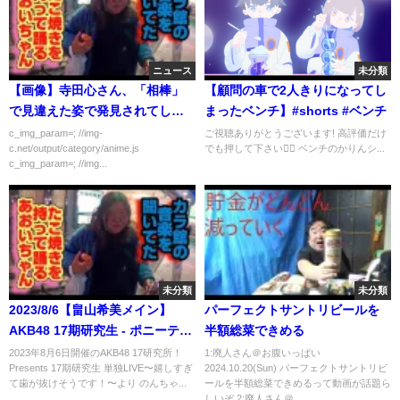
ニュース
未分類
【画像】寺田心さん、「相棒」
【顧問の車で2人きりになってし
で見違えた姿で発見されてしま
まったベンチ】#shorts #ベンチ
う
c_img_param=; //img-
ご視聴ありがとうございます! 高評価だけ
c.net/output/category/anime.js
でも押して下さい🙇‍♂️ ベンチのかりんシ...
c_img_param=; //img...
未分類
未分類
2023/8/6【畠山希美メイン】
パーフェクトサントリビールを
AKB48 17期研究生 - ポニーテー
半額総菜できめる
ルとシュシュ【4K/60fps/HDR】
2023年8月6日開催のAKB48 17研究所！
1:廃人さん＠お腹いっぱい
Presents 17期研究生 単独LIVE〜嬉しすぎ
2024.10.20(Sun) パーフェクトサントリビ
(AKB48 17研究所！Presents17
て歯が抜けそうです！〜より のんちゃ...
ールを半額総菜できめるって動画が話題ら
期研究生 単独LIVE)
しいぞ 2:廃人さん＠...