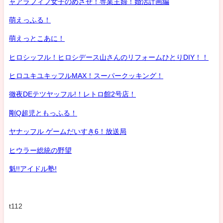
ャアラフィフ女子のめざせ！専業主婦！婚活計画編
萌えっふる！
萌えっとこあに！
ヒロシッフル！ヒロシデース山さんのリフォームひとりDIY！！
ヒロユキユキッフルMAX！スーパークッキング！
徹夜DEテツヤッフル!！レトロ館2号店！
剛Q超児ともっふる！
ヤナッフル ゲームだいすき6！放送局
ヒウラー総統の野望
魁!!アイドル塾!
t112