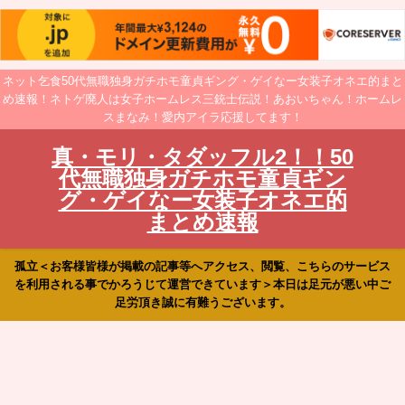
ネット乞食50代無職独身ガチホモ童貞ギング・ゲイなー女装子オネエ的まと
め速報！ネトゲ廃人は女子ホームレス三銃士伝説！あおいちゃん！ホームレ
スまなみ！愛内アイラ応援してます！
真・モリ・タダッフル2！！50
代無職独身ガチホモ童貞ギン
グ・ゲイなー女装子オネエ的
まとめ速報
孤立＜お客様皆様が掲載の記事等へアクセス、閲覧、こちらのサービス
を利用される事でかろうじて運営できています＞本日は足元が悪い中ご
足労頂き誠に有難うございます。