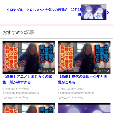
クロナダル クロちゃん×ナダルの冠番組 10月28
日
おすすめの記事
ニュース
ニュース
【画像】アニメしまじろうの家
【画像】歴代の金田一少年と美
族、闇が深すぎる
雪がこちら
c_img_param=; //img-
c_img_param=; //img-
c.net/output/category/game.js
c.net/output/category/game.js
c_img_param=; //img-...
c_img_param=; //img-...