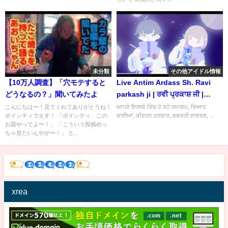
未分類
その他アイドル情報
【10万人調査】「穴モテすると
Live Antim Ardass Sh. Ravi
どうなるの？」聞いてみたよ
parkash ji | ਰਵੀ ਪ੍ਰਕਾਸ਼ ਜੀ |
kartar Live |
こんにちは〜！見てくれてありがとうね！
ਆਪਣੇ ਇਲਾਕੇ ਵਿੱਚ ਹੋ ਰਹੇ ਸਮਾਗਮ, ਵਿਆਹ
ポインティでえす！ 「ポインティ、この
ਸ਼ਾਦੀਆਂ, ਕੀਰਤਨ ਦਰਬਾਰ, ਭਗਵਤੀ ਜਾਗਰਣ, ...
お題やってよ〜！」 「こういう投稿めっ
ちゃ見たいんやが〜！」 と...
xrea