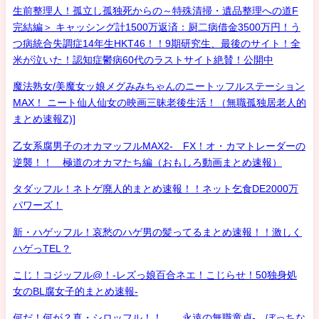
生前整理人！孤立し孤独死からの～特殊清掃・遺品整理への道F
完結編＞ キャッシング計1500万返済：厨二病借金3500万円！う
つ病統合失調症14年生HKT46！！9期研究生、最後のサイト！全
米が泣いた！認知症鬱病60代のラストサイト絶賛！公開中
魔法熟女/美魔女ッ娘メグみみちゃんのニートッフルステーション
MAX！ ニート仙人仙女の映画三昧老後生活！（無職孤独居老人的
まとめ速報Z)]
乙女系腐男子のオカマッフルMAX2- FX！オ・カマトレーダーの
逆襲！！ 極道のオカマたち編（おもしろ動画まとめ速報）
タダッフル！ネトゲ廃人的まとめ速報！！ネット乞食DE2000万
パワーズ！
新・ハゲッフル！哀愁のハゲ男の髪ってるまとめ速報！！激しく
ハゲっTEL？
こじ！コジッフル@！-レズっ娘百合ネエ！こじらせ！50独身処
女のBL腐女子的まとめ速報-
何だ！何が？真・シロッフル！！ 永遠の無職童貞- ぼっちな