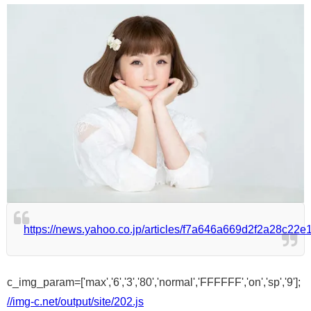
https://news.yahoo.co.jp/articles/f7a646a669d2f2a28c2
c_img_param=['max','6','3','80','normal','FFFFFF','on','sp','9'];
//img-c.net/output/site/202.js