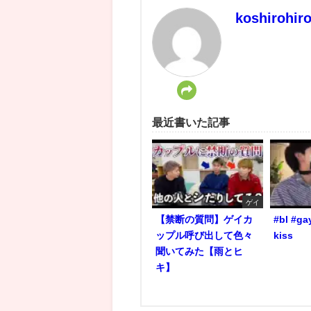
koshirohir
最近書いた記事
ゲイ
【禁断の質問】ゲイカ
#bl #ga
ップル呼び出して色々
kiss
聞いてみた【雨とヒ
キ】