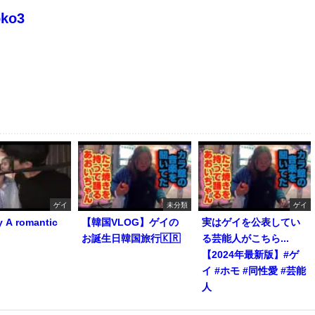
oko3
ゲイ
未分類
ゲイ
y A romantic
【韓国VLOG】ゲイの
実はゲイを公表してい
お誕生日韓国旅行🇰🇷
る芸能人がこちら...
【2024年最新版】#ゲ
イ #ホモ #同性愛 #芸能
人