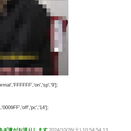
rmal','FFFFFF','on','sp','9'];
'0009FF','off','pc','14'];
ネギ速がお送りします
2024/10/26(土) 10:54:54.13