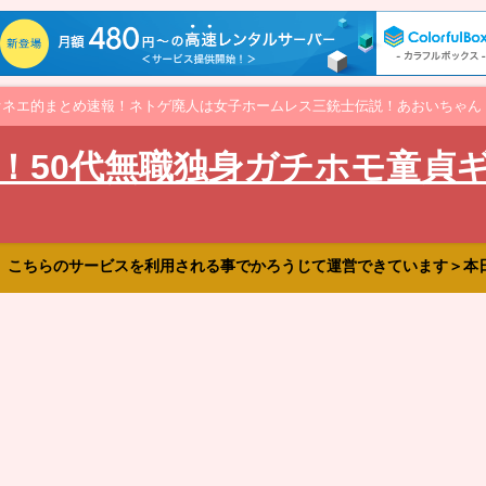
オネエ的まとめ速報！ネトゲ廃人は女子ホームレス三銃士伝説！あおいちゃん
！50代無職独身ガチホモ童貞
、こちらのサービスを利用される事でかろうじて運営できています＞本