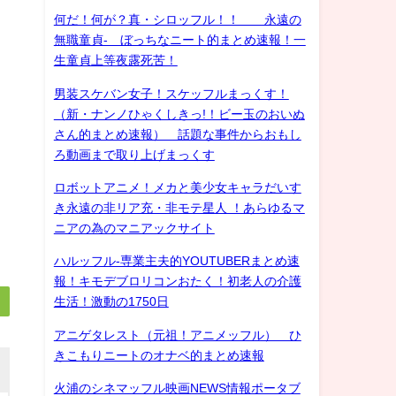
何だ！何が？真・シロッフル！！ 永遠の
無職童貞- ぼっちなニート的まとめ速報！一
生童貞上等夜露死苦！
男装スケバン女子！スケッフルまっくす！
（新・ナンノひゃくしきっ!！ビー玉のおいぬ
さん的まとめ速報） 話題な事件からおもし
ろ動画まで取り上げまっくす
ロボットアニメ！メカと美少女キャラだいす
き永遠の非リア充・非モテ星人 ！あらゆるマ
ニアの為のマニアックサイト
ハルッフル-専業主夫的YOUTUBERまとめ速
報！キモデブロリコンおたく！初老人の介護
生活！激動の1750日
アニゲタレスト（元祖！アニメッフル） ひ
きこもりニートのオナベ的まとめ速報
火浦のシネマッフル映画NEWS情報ポータブ