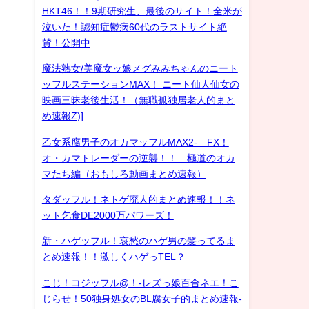
HKT46！！9期研究生、最後のサイト！全米が
泣いた！認知症鬱病60代のラストサイト絶
賛！公開中
魔法熟女/美魔女ッ娘メグみみちゃんのニート
ッフルステーションMAX！ ニート仙人仙女の
映画三昧老後生活！（無職孤独居老人的まと
め速報Z)]
乙女系腐男子のオカマッフルMAX2- FX！
オ・カマトレーダーの逆襲！！ 極道のオカ
マたち編（おもしろ動画まとめ速報）
タダッフル！ネトゲ廃人的まとめ速報！！ネ
ット乞食DE2000万パワーズ！
新・ハゲッフル！哀愁のハゲ男の髪ってるま
とめ速報！！激しくハゲっTEL？
こじ！コジッフル@！-レズっ娘百合ネエ！こ
じらせ！50独身処女のBL腐女子的まとめ速報-