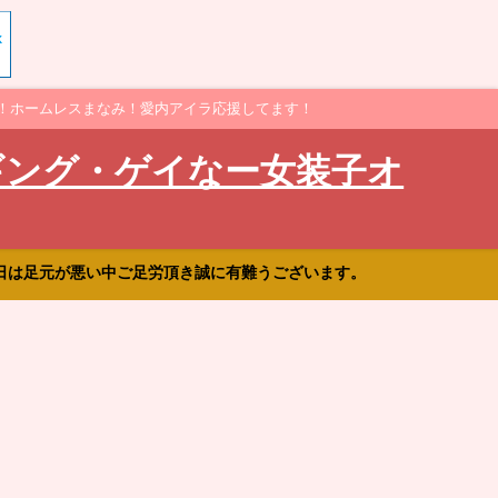
！ホームレスまなみ！愛内アイラ応援してます！
ギング・ゲイなー女装子オ
日は足元が悪い中ご足労頂き誠に有難うございます。