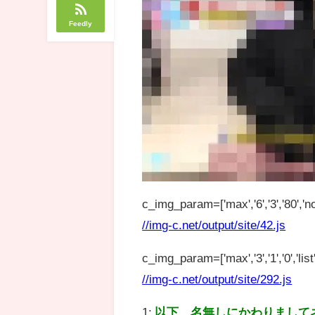
Feedly
c_img_param=['max','6','3','80','no
//img-c.net/output/site/42.js
c_img_param=['max','3','1','0','list',
//img-c.net/output/site/292.js
1:
以下、名無しにかわりまして