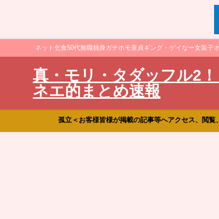
ネット乞食50代無職独身ガチホモ童貞ギング・ゲイなー女装子
真・モリ・タダッフル2！
ネエ的まとめ速報
孤立＜お客様皆様が掲載の記事等へアクセス、閲覧