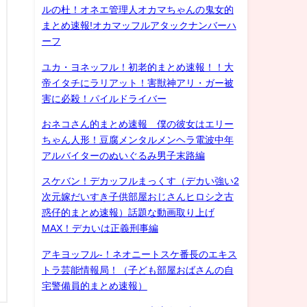
ルの杜！オネエ管理人オカマちゃんの鬼女的
まとめ速報!オカマッフルアタックナンバーハ
ーフ
ユカ・ヨネッフル！初老的まとめ速報！！大
帝イタチにラリアット！害獣神アリ・ガー被
害に必殺！パイルドライバー
おネコさん的まとめ速報 僕の彼女はエリー
ちゃん人形！豆腐メンタルメンヘラ電波中年
アルバイターのぬいぐるみ男子末路編
スケバン！デカッフルまっくす（デカい強い2
次元嫁だいすき子供部屋おじさんヒロシ之古
惑仔的まとめ速報）話題な動画取り上げ
MAX！デカいは正義刑事編
アキヨッフル-！ネオニートスケ番長のエキス
トラ芸能情報局！（子ども部屋おばさんの自
宅警備員的まとめ速報）