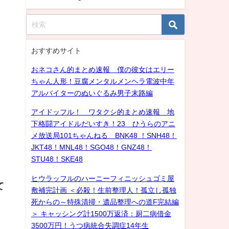
おすすめサイト
おネコさん的まとめ速報 僕の彼女はエリー
ちゃん人形！豆腐メンタルメンヘラ電波中年
アルバイターのぬいぐるみ男子末路編
アイドッフル！ ワタクシ的まとめ速報 地
下格闘アイドルだいすき！23 ひうらのアニ
メ放送局101ちゃんねる BNK48 ！SNH48！
JKT48！MNL48！SGO48！GNZ48！
STU48！SKE48
ヒウラッフルのハーニーフィニッシュゴミ屋
て
敷補完計画 ＜必殺！生前整理人！孤立し孤独
死からの～特殊清掃・遺品整理への道F完結編
＞ キャッシング計1500万返済：厨二病借金
3500万円！うつ病統合失調症14年生