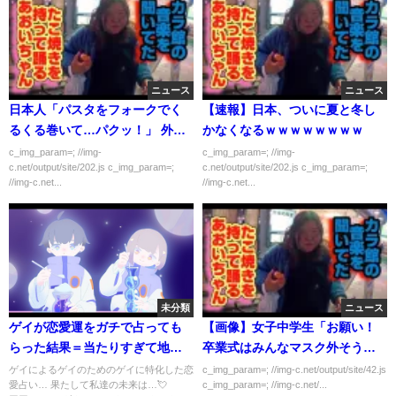
ニュース
ニュース
日本人「パスタをフォークでく
【速報】日本、ついに夏と冬し
るくる巻いて…パクッ！」 外国
かなくなるｗｗｗｗｗｗｗｗ
人「うわぁ…」
c_img_param=; //img-
c_img_param=; //img-
c.net/output/site/202.js c_img_param=;
c.net/output/site/202.js c_img_param=;
//img-c.net...
//img-c.net...
未分類
ニュース
ゲイが恋愛運をガチで占っても
【画像】女子中学生「お願い！
らった結果＝当たりすぎて地獄
卒業式はみんなマスク外そう
に落ちましたwww
よ！」→結果
ゲイによるゲイのためのゲイに特化した恋
c_img_param=; //img-c.net/output/site/42.js
愛占い… 果たして私達の未来は…💘
c_img_param=; //img-c.net/...