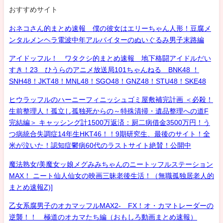
おすすめサイト
おネコさん的まとめ速報 僕の彼女はエリーちゃん人形！豆腐メ
ンタルメンヘラ電波中年アルバイターのぬいぐるみ男子末路編
アイドッフル！ ワタクシ的まとめ速報 地下格闘アイドルだい
すき！23 ひうらのアニメ放送局101ちゃんねる BNK48 ！
SNH48！JKT48！MNL48！SGO48！GNZ48！STU48！SKE48
ヒウラッフルのハーニーフィニッシュゴミ屋敷補完計画 ＜必殺！
生前整理人！孤立し孤独死からの～特殊清掃・遺品整理への道F
完結編＞ キャッシング計1500万返済：厨二病借金3500万円！う
つ病統合失調症14年生HKT46！！9期研究生、最後のサイト！全
米が泣いた！認知症鬱病60代のラストサイト絶賛！公開中
魔法熟女/美魔女ッ娘メグみみちゃんのニートッフルステーション
MAX！ ニート仙人仙女の映画三昧老後生活！（無職孤独居老人的
まとめ速報Z)]
乙女系腐男子のオカマッフルMAX2- FX！オ・カマトレーダーの
逆襲！！ 極道のオカマたち編（おもしろ動画まとめ速報）