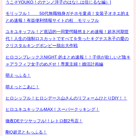
うこそYOUKO！のナンノ洋子のはなしは信じるな編）]
モリッフル！ 50代無職独身ガチホモ童貞！女装子オネエ的ま
とめ速報！有益便利情報サイトの杜 モリッフル
ユキユキッフル！ど底辺的一同驚愕騒然まとめ速報！超氷河期世
代！人生の強制ロスカットですべてを失ったキグナス氷子の愛の
クリスタルキングボンビー脱出大作戦
ヒロコンプレックスNIGHT 的まとめ速報！！子供が欲しいど陰キ
ャアラフィフ女子のめざせ！専業主婦！婚活計画編
萌えっふる！
萌えっとこあに！
ヒロシッフル！ヒロシデース山さんのリフォームひとりDIY！！
ヒロユキユキッフルMAX！スーパークッキング！
徹夜DEテツヤッフル!！レトロ館2号店！
剛Q超児ともっふる！