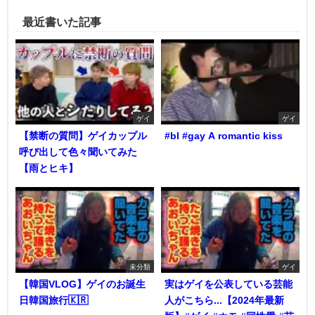
最近書いた記事
ゲイ
ゲイ
【禁断の質問】ゲイカップル
#bl #gay A romantic kiss
呼び出して色々聞いてみた
【雨とヒキ】
未分類
ゲイ
【韓国VLOG】ゲイのお誕生
実はゲイを公表している芸能
日韓国旅行🇰🇷
人がこちら...【2024年最新