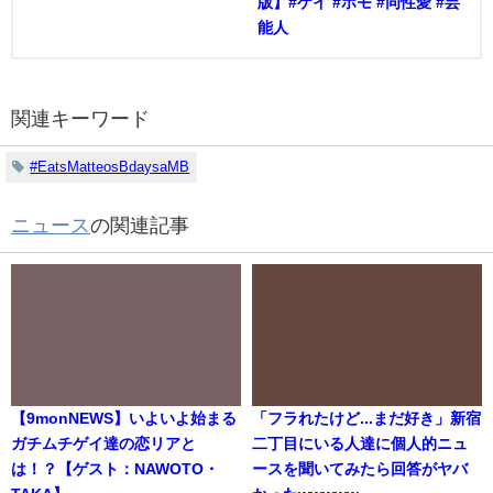
版】#ゲイ #ホモ #同性愛 #芸
能人
関連キーワード
#EatsMatteosBdaysaMB
ニュース
の関連記事
【9monNEWS】いよいよ始まる
「フラれたけど...まだ好き」新宿
ガチムチゲイ達の恋リアと
二丁目にいる人達に個人的ニュ
は！？【ゲスト：NAWOTO・
ースを聞いてみたら回答がヤバ