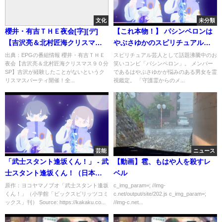
文化
未分類
櫻井・有吉ＴＨＥ夜会[字][デ]
【これ本物！】 パシンペロンは
【吉沢亮＆北村匠海クリスマス
やぶさゆかのスピリチュアル霊
９０分SP】…の番組内容解析ま
視会！！
出典：EPGの番組情報 櫻井・有吉ＴＨＥ
スピリチュアル芸人として話題沸騰中のお
夜会【吉沢亮＆北村匠海クリスマス９０分
笑いコンビ「パシンペロン」。 メンバー
とめ
SP】吉沢が経験したことがないというク
であるはやぶさゆかが悩みのある男女を霊
リスマスパーティ開催！全...
視鑑定。 「守護霊からのメ...
芸能
ニュース
「武士スタント逢坂くん！」 - 武
【動画】雹、もはや人を殺すレ
士スタント逢坂くん！（日本テ
ベル
レビ）
原作：ヨコヤマノブオ「武士スタント逢坂
c_img_param=; //img-
くん！」（小学館「ビックスピリッツコミ
c.net/output/site/202.js c_img_param=;
ックス」刊） Source: https://kakaku.co...
//img-c.net...