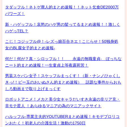
タダッフル！ネトゲ廃人的まとめ速報！！ネット乞食DE2000万
パワーズ！
新・ハゲッフル！哀愁のハゲ男の髪ってるまとめ速報！！激しく
ハゲっTEL？
こじ！コジッフル@！-レズっ娘百合ネエ！こじらせ！50独身処
女のBL腐女子的まとめ速報-
何だ！何が？真・シロッフル！！ 永遠の無職童貞- ぼっちな
ニート的まとめ速報！一生童貞上等夜露死苦！
男装スケバン女子！スケッフルまっくす！（新・ナンノひゃくし
きっ!！ビー玉のおいぬさん的まとめ速報） 話題な事件からおも
しろ動画まで取り上げまっくす
ロボットアニメ！メカと美少女キャラだいすき永遠の非リア充・
非モテ星人 ！あらゆるマニアの為のマニアックサイト
ハルッフル-専業主夫的YOUTUBERまとめ速報！キモデブロリコ
ンおたく！初老人の介護生活！激動の1750日