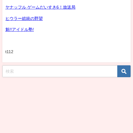
ヤナッフル ゲームだいすき6！放送局
ヒウラー総統の野望
魁!!アイドル塾!
t112