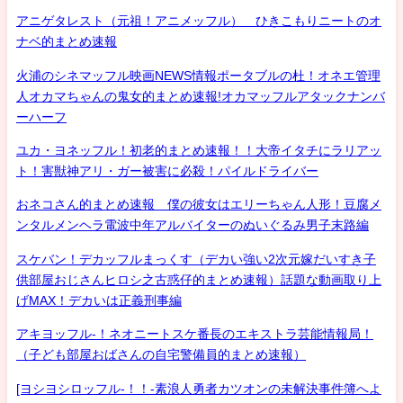
アニゲタレスト（元祖！アニメッフル） ひきこもりニートのオ
ナベ的まとめ速報
火浦のシネマッフル映画NEWS情報ポータブルの杜！オネエ管理
人オカマちゃんの鬼女的まとめ速報!オカマッフルアタックナンバ
ーハーフ
ユカ・ヨネッフル！初老的まとめ速報！！大帝イタチにラリアッ
ト！害獣神アリ・ガー被害に必殺！パイルドライバー
おネコさん的まとめ速報 僕の彼女はエリーちゃん人形！豆腐メ
ンタルメンヘラ電波中年アルバイターのぬいぐるみ男子末路編
スケバン！デカッフルまっくす（デカい強い2次元嫁だいすき子
供部屋おじさんヒロシ之古惑仔的まとめ速報）話題な動画取り上
げMAX！デカいは正義刑事編
アキヨッフル-！ネオニートスケ番長のエキストラ芸能情報局！
（子ども部屋おばさんの自宅警備員的まとめ速報）
[ヨシヨシロッフル-！！-素浪人勇者カツオンの未解決事件簿へよ