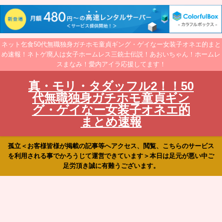
ネット乞食50代無職独身ガチホモ童貞ギング・ゲイなー女装子オネエ的まと
め速報！ネトゲ廃人は女子ホームレス三銃士伝説！あおいちゃん！ホームレ
スまなみ！愛内アイラ応援してます！
真・モリ・タダッフル2！！50
代無職独身ガチホモ童貞ギン
グ・ゲイなー女装子オネエ的
まとめ速報
孤立＜お客様皆様が掲載の記事等へアクセス、閲覧、こちらのサービス
を利用される事でかろうじて運営できています＞本日は足元が悪い中ご
足労頂き誠に有難うございます。