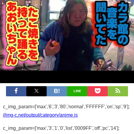
LINE
c_img_param=['max','6','3','80','normal','FFFFFF','on','sp','9'];
//img-c.net/output/category/anime.js
c_img_param=['max','3','1','0','list','0009FF','off','pc','14'];