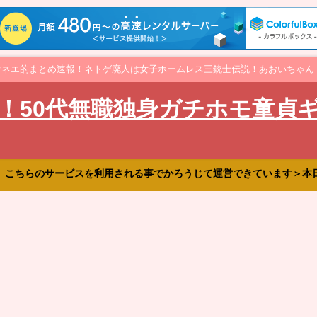
オネエ的まとめ速報！ネトゲ廃人は女子ホームレス三銃士伝説！あおいちゃん
！50代無職独身ガチホモ童貞
、こちらのサービスを利用される事でかろうじて運営できています＞本