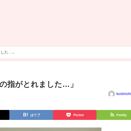
ました…」
の指がとれました…」
koshiroh
はてブ
Pocket
Feedly