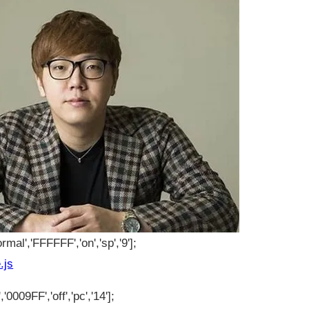
rmal','FFFFFF','on','sp','9'];
.js
'0009FF','off','pc','14'];