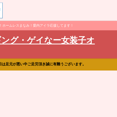
！ホームレスまなみ！愛内アイラ応援してます！
ギング・ゲイなー女装子オ
日は足元が悪い中ご足労頂き誠に有難うございます。