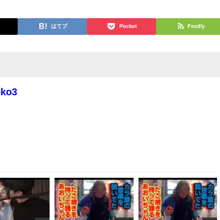
はてブ
Pocket
Feedly
oko3