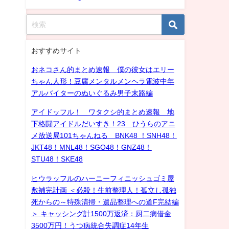
おすすめサイト
おネコさん的まとめ速報 僕の彼女はエリー
ちゃん人形！豆腐メンタルメンヘラ電波中年
アルバイターのぬいぐるみ男子末路編
アイドッフル！ ワタクシ的まとめ速報 地
下格闘アイドルだいすき！23 ひうらのアニ
メ放送局101ちゃんねる BNK48 ！SNH48！
JKT48！MNL48！SGO48！GNZ48！
STU48！SKE48
ヒウラッフルのハーニーフィニッシュゴミ屋
敷補完計画 ＜必殺！生前整理人！孤立し孤独
死からの～特殊清掃・遺品整理への道F完結編
＞ キャッシング計1500万返済：厨二病借金
3500万円！うつ病統合失調症14年生