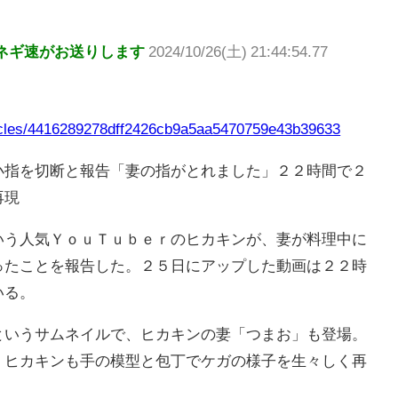
ネギ速がお送りします
2024/10/26(土) 21:44:54.77
rticles/4416289278dff2426cb9a5aa5470759e43b39633
小指を切断と報告「妻の指がとれました」２２時間で２
再現
う人気ＹｏｕＴｕｂｅｒのヒカキンが、妻が料理中に
ったことを報告した。２５日にアップした動画は２２時
いる。
いうサムネイルで、ヒカキンの妻「つまお」も登場。
。ヒカキンも手の模型と包丁でケガの様子を生々しく再