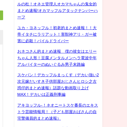
ルの杜！オネエ管理人オカマちゃんの鬼女的
まとめ速報!オカマッフルアタックナンバーハ
ーフ
ユカ・ヨネッフル！初老的まとめ速報！！大
帝イタチにラリアット！害獣神アリ・ガー被
害に必殺！パイルドライバー
おネコさん的まとめ速報 僕の彼女はエリー
ちゃん人形！豆腐メンタルメンヘラ電波中年
アルバイターのぬいぐるみ男子末路編
スケバン！デカッフルまっくす（デカい強い2
次元嫁だいすき子供部屋おじさんヒロシ之古
惑仔的まとめ速報）話題な動画取り上げ
MAX！デカいは正義刑事編
アキヨッフル-！ネオニートスケ番長のエキス
トラ芸能情報局！（子ども部屋おばさんの自
宅警備員的まとめ速報）