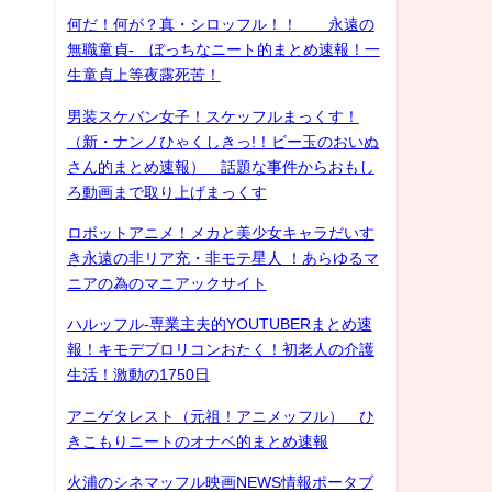
何だ！何が？真・シロッフル！！ 永遠の
無職童貞- ぼっちなニート的まとめ速報！一
生童貞上等夜露死苦！
男装スケバン女子！スケッフルまっくす！
（新・ナンノひゃくしきっ!！ビー玉のおいぬ
さん的まとめ速報） 話題な事件からおもし
ろ動画まで取り上げまっくす
ロボットアニメ！メカと美少女キャラだいす
き永遠の非リア充・非モテ星人 ！あらゆるマ
ニアの為のマニアックサイト
ハルッフル-専業主夫的YOUTUBERまとめ速
報！キモデブロリコンおたく！初老人の介護
生活！激動の1750日
アニゲタレスト（元祖！アニメッフル） ひ
きこもりニートのオナベ的まとめ速報
火浦のシネマッフル映画NEWS情報ポータブ