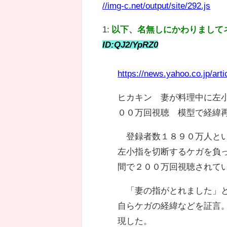
//img-c.net/output/site/292.js
1:
以下、名無しにかわりまして
ID:QJ2/YpRZ0
https://news.yahoo.co.jp/a
ヒカキン 妻が料理中に左
００万回視聴 模型で経緯
登録者数１８９０万人とい
左小指を切断するケガを負
間で２００万回視聴されて
「妻の指がとれました」と
自らケガの経緯などを証言
現した。