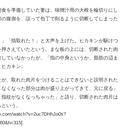
食を準備していた妻は、味噌汁用の大根を輪切りにし
節の腹側を、誤って包丁で削るように切断してしまった
」「指取れた！」と大声を上げた。ヒカキンが駆けつ
を押さえていたという。まな板の上には、切断された肉
達していなかったが、「指の中身というか、脂肪の辺ま
とヒカキン。
が、取れた肉片をつけることはできないと説明された
「なくなった部分は肉が盛り上がってきて、元に戻る」
「指紋がなくなっちゃった」と語り、切断された肉片は
るという。
ube.com/watch?v=2uc7DHhJo0s?
60&h=315]