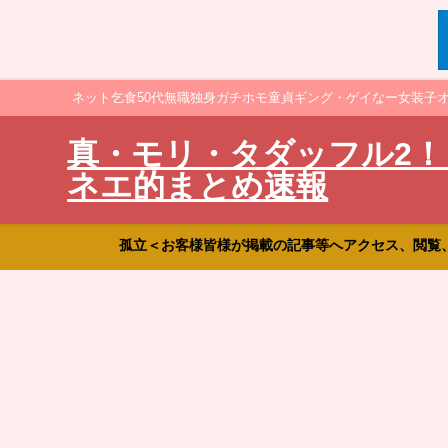
ネット乞食50代無職独身ガチホモ童貞ギング・ゲイなー女装子
真・モリ・タダッフル2！
ネエ的まとめ速報
孤立＜お客様皆様が掲載の記事等へアクセス、閲覧