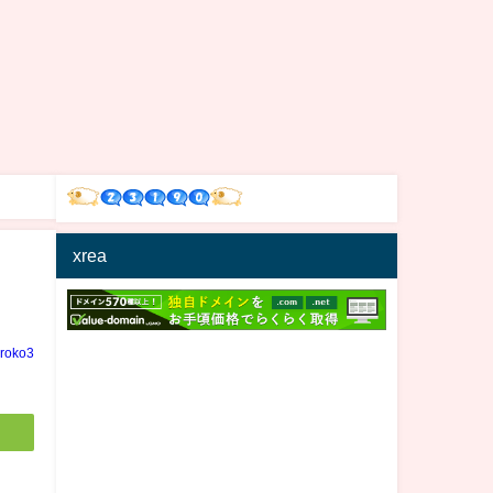
xrea
iroko3