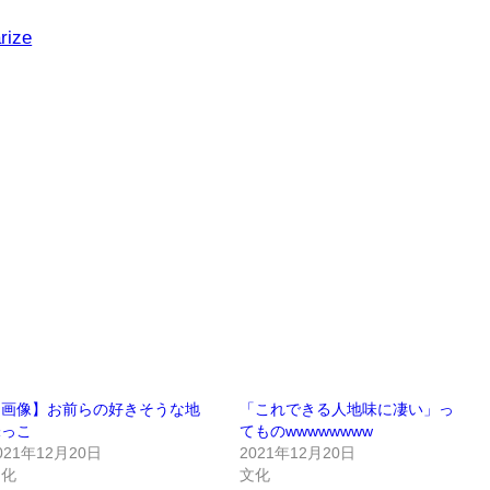
rize
【画像】お前らの好きそうな地
「これできる人地味に凄い」っ
味っこ
てものwwwwwwww
021年12月20日
2021年12月20日
文化
文化