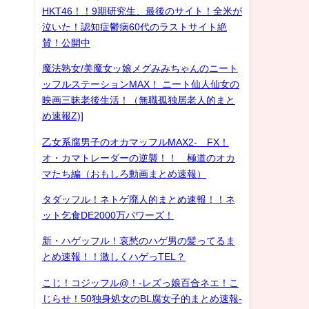
HKT46！！9期研究生、最後のサイト！全米が
泣いた！認知症鬱病60代のラストサイト絶
賛！公開中
魔法熟女/美魔女ッ娘メグみみちゃんのニート
ッフルステーションMAX！ ニート仙人仙女の
映画三昧老後生活！（無職孤独居老人的まと
め速報Z)]
乙女系腐男子のオカマッフルMAX2- FX！
オ・カマトレーダーの逆襲！！ 極道のオカ
マたち編（おもしろ動画まとめ速報）
タダッフル！ネトゲ廃人的まとめ速報！！ネ
ット乞食DE2000万パワーズ！
新・ハゲッフル！哀愁のハゲ男の髪ってるま
とめ速報！！激しくハゲっTEL？
こじ！コジッフル@！-レズっ娘百合ネエ！こ
じらせ！50独身処女のBL腐女子的まとめ速報-