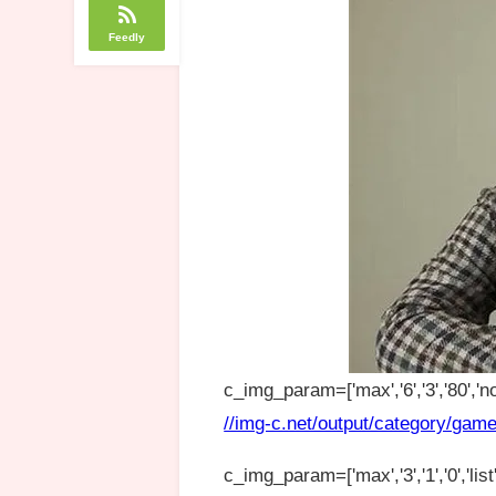
Feedly
c_img_param=['max','6','3','80','no
//img-c.net/output/category/game
c_img_param=['max','3','1','0','list',