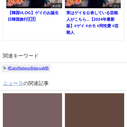
未分類
ゲイ
【韓国VLOG】ゲイのお誕生
実はゲイを公表している芸能
日韓国旅行🇰🇷
人がこちら...【2024年最新
版】#ゲイ #ホモ #同性愛 #芸
能人
関連キーワード
#EatsMatteosBdaysaMB
ニュース
の関連記事