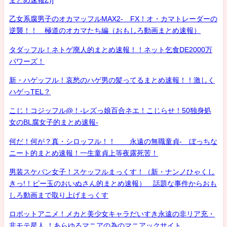
乙女系腐男子のオカマッフルMAX2- FX！オ・カマトレーダーの
逆襲！！ 極道のオカマたち編（おもしろ動画まとめ速報）
タダッフル！ネトゲ廃人的まとめ速報！！ネット乞食DE2000万
パワーズ！
新・ハゲッフル！哀愁のハゲ男の髪ってるまとめ速報！！激しく
ハゲっTEL？
こじ！コジッフル@！-レズっ娘百合ネエ！こじらせ！50独身処
女のBL腐女子的まとめ速報-
何だ！何が？真・シロッフル！！ 永遠の無職童貞- ぼっちな
ニート的まとめ速報！一生童貞上等夜露死苦！
男装スケバン女子！スケッフルまっくす！（新・ナンノひゃくし
きっ!！ビー玉のおいぬさん的まとめ速報） 話題な事件からおも
しろ動画まで取り上げまっくす
ロボットアニメ！メカと美少女キャラだいすき永遠の非リア充・
非モテ星人 ！あらゆるマニアの為のマニアックサイト