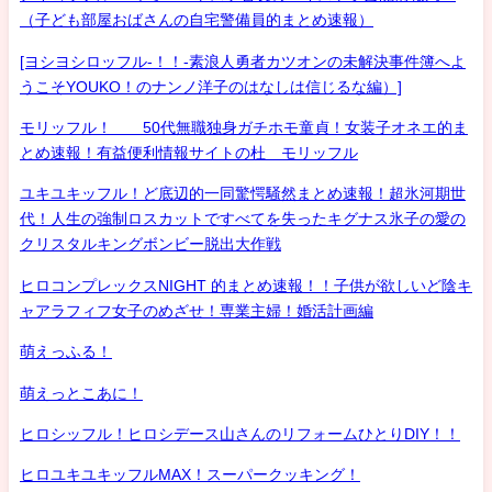
（子ども部屋おばさんの自宅警備員的まとめ速報）
[ヨシヨシロッフル-！！-素浪人勇者カツオンの未解決事件簿へよ
うこそYOUKO！のナンノ洋子のはなしは信じるな編）]
モリッフル！ 50代無職独身ガチホモ童貞！女装子オネエ的ま
とめ速報！有益便利情報サイトの杜 モリッフル
ユキユキッフル！ど底辺的一同驚愕騒然まとめ速報！超氷河期世
代！人生の強制ロスカットですべてを失ったキグナス氷子の愛の
クリスタルキングボンビー脱出大作戦
ヒロコンプレックスNIGHT 的まとめ速報！！子供が欲しいど陰キ
ャアラフィフ女子のめざせ！専業主婦！婚活計画編
萌えっふる！
萌えっとこあに！
ヒロシッフル！ヒロシデース山さんのリフォームひとりDIY！！
ヒロユキユキッフルMAX！スーパークッキング！