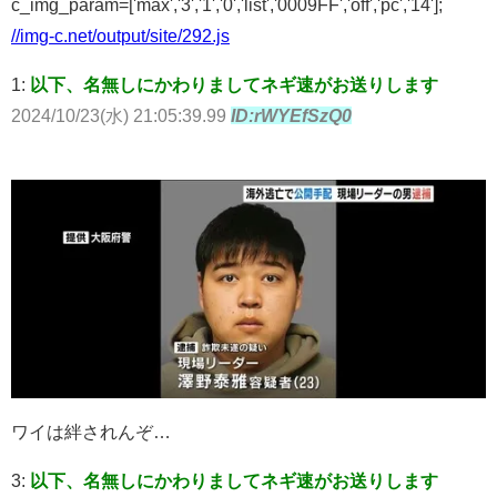
c_img_param=['max','3','1','0','list','0009FF','off','pc','14'];
//img-c.net/output/site/292.js
1:
以下、名無しにかわりましてネギ速がお送りします
2024/10/23(水) 21:05:39.99
ID:rWYEfSzQ0
ワイは絆されんぞ…
3:
以下、名無しにかわりましてネギ速がお送りします