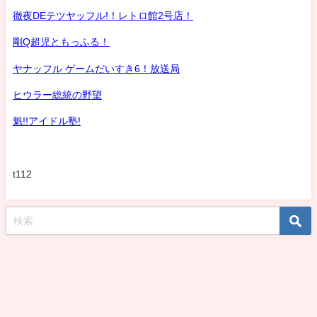
徹夜DEテツヤッフル!！レトロ館2号店！
剛Q超児ともっふる！
ヤナッフル ゲームだいすき6！放送局
ヒウラー総統の野望
魁!!アイドル塾!
t112