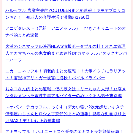
ハルッフル-専業主夫的YOUTUBERまとめ速報！キモデブロリコ
ンおたく！初老人の介護生活！激動の1750日
アニゲタレスト（元祖！アニメッフル） ひきこもりニートのオ
ナベ的まとめ速報
火浦のシネマッフル映画NEWS情報ポータブルの杜！オネエ管理
人オカマちゃんの鬼女的まとめ速報!オカマッフルアタックナンバ
ーハーフ
ユカ・ヨネッフル！初老的まとめ速報！！大帝イタチにラリアッ
ト！害獣神アリ・ガー被害に必殺！パイルドライバー
おネコさん的まとめ速報 僕の彼女はエリーちゃん人形！豆腐メ
ンタルメンヘラ電波中年アルバイターのぬいぐるみ男子末路編
スケバン！デカッフルまっくす（デカい強い2次元嫁だいすき子
供部屋おじさんヒロシ之古惑仔的まとめ速報）話題な動画取り上
げMAX！デカいは正義刑事編
アキヨッフル-！ネオニートスケ番長のエキストラ芸能情報局！