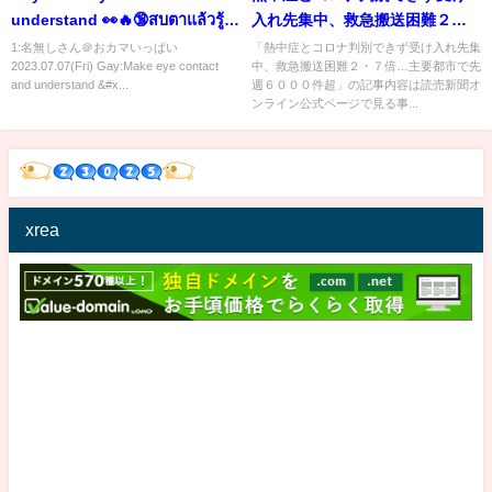
understand 👀🔥🔞สบตาแล้วรู้
入れ先集中、救急搬送困難２・
ใจ🔞เล่ยเล่ย & จางผานฮู
７倍…主要都市で先週６０００
1:名無しさん＠おカマいっぱい
「熱中症とコロナ判別できず受け入れ先集
2023.07.07(Fri) Gay:Make eye contact
中、救急搬送困難２・７倍…主要都市で先
#kuaishou #lb #foryou #gay
件超
and understand &#x...
週６０００件超」の記事内容は読売新聞オ
ンライン公式ページで見る事...
xrea