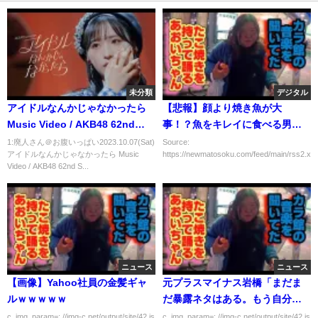
未分類
デジタル
アイドルなんかじゃなかったら
【悲報】顔より焼き魚が大
Music Video / AKB48 62nd
事！？魚をキレイに食べる男が
Single【公式】
モテるらしいwwwwww
1:廃人さん＠お腹いっぱい2023.10.07(Sat)
Source:
アイドルなんかじゃなかったら Music
https://newmatosoku.com/feed/main/rss2.xml.
Video / AKB48 62nd S...
ニュース
ニュース
【画像】Yahoo社員の金髪ギャ
元プラスマイナス岩橋「まだま
ルｗｗｗｗｗ
だ暴露ネタはある。もう自分を
止められへん…」
c_img_param=; //img-c.net/output/site/42.js
c_img_param=; //img-c.net/output/site/42.js