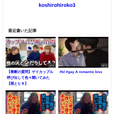
koshirohiroko3
最近書いた記事
ゲイ
ゲイ
【禁断の質問】ゲイカップル
#bl #gay A romantic kiss
呼び出して色々聞いてみた
【雨とヒキ】