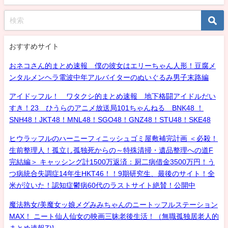
おすすめサイト
おネコさん的まとめ速報 僕の彼女はエリーちゃん人形！豆腐メ
ンタルメンヘラ電波中年アルバイターのぬいぐるみ男子末路編
アイドッフル！ ワタクシ的まとめ速報 地下格闘アイドルだい
すき！23 ひうらのアニメ放送局101ちゃんねる BNK48 ！
SNH48！JKT48！MNL48！SGO48！GNZ48！STU48！SKE48
ヒウラッフルのハーニーフィニッシュゴミ屋敷補完計画 ＜必殺！
生前整理人！孤立し孤独死からの～特殊清掃・遺品整理への道F
完結編＞ キャッシング計1500万返済：厨二病借金3500万円！う
つ病統合失調症14年生HKT46！！9期研究生、最後のサイト！全
米が泣いた！認知症鬱病60代のラストサイト絶賛！公開中
魔法熟女/美魔女ッ娘メグみみちゃんのニートッフルステーション
MAX！ ニート仙人仙女の映画三昧老後生活！（無職孤独居老人的
まとめ速報Z)]