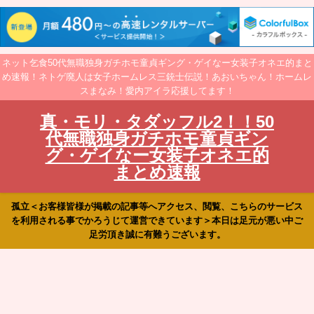
ネット乞食50代無職独身ガチホモ童貞ギング・ゲイなー女装子オネエ的まと
め速報！ネトゲ廃人は女子ホームレス三銃士伝説！あおいちゃん！ホームレ
スまなみ！愛内アイラ応援してます！
真・モリ・タダッフル2！！50
代無職独身ガチホモ童貞ギン
グ・ゲイなー女装子オネエ的
まとめ速報
孤立＜お客様皆様が掲載の記事等へアクセス、閲覧、こちらのサービス
を利用される事でかろうじて運営できています＞本日は足元が悪い中ご
足労頂き誠に有難うございます。