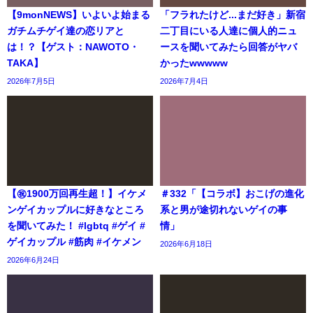
【9monNEWS】いよいよ始まる
「フラれたけど...まだ好き」新宿
ガチムチゲイ達の恋リアと
二丁目にいる人達に個人的ニュ
は！？【ゲスト：NAWOTO・
ースを聞いてみたら回答がヤバ
TAKA】
かったwwwww
2026年7月5日
2026年7月4日
【㊗️1900万回再生超！】イケメ
＃332「【コラボ】おこげの進化
ンゲイカップルに好きなところ
系と男が途切れないゲイの事
を聞いてみた！ #lgbtq #ゲイ #
情」
ゲイカップル #筋肉 #イケメン
2026年6月18日
2026年6月24日