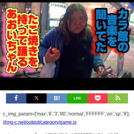
LINE
c_img_param=['max','6','3','80','normal','FFFFFF','on','sp','9'];
//img-c.net/output/category/game.js