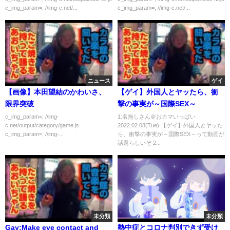
c_img_param=; //img-c.net/...
c_img_param=; //img-c.net/...
ニュース
ゲイ
【画像】本田望結のかわいさ、
【ゲイ】外国人とヤッたら、衝
限界突破
撃の事実が～国際SEX～
c_img_param=; //img-
1:名無しさん＠おカマいっぱい
c.net/output/category/game.js
2022.02.08(Tue) 【ゲイ】外国人とヤッた
c_img_param=; //img-...
ら、衝撃の事実が～国際SEX～って動画が
話題らしいぞ 2...
未分類
未分類
Gay:Make eye contact and
熱中症とコロナ判別できず受け