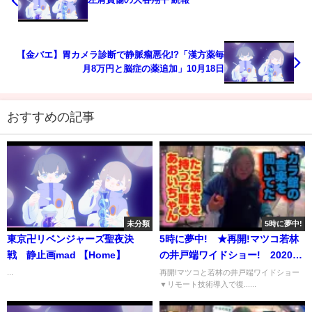
【金バエ】胃カメラ診断で静脈瘤悪化!?「漢方薬毎
月8万円と脳症の薬追加」10月18日
おすすめの記事
未分類
5時に夢中!
東京卍リベンジャーズ聖夜決
5時に夢中! ★再開!マツコ若林
戦 静止画mad 【Home】
の井戸端ワイドショー! 2020年
5月11日
...
再開!マツコと若林の井戸端ワイドショー
▼リモート技術導入で復......