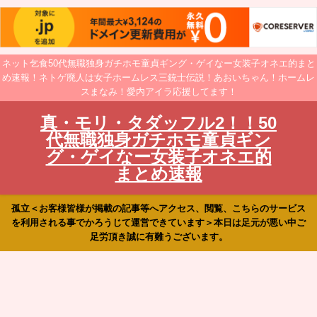
ネット乞食50代無職独身ガチホモ童貞ギング・ゲイなー女装子オネエ的まと
め速報！ネトゲ廃人は女子ホームレス三銃士伝説！あおいちゃん！ホームレ
スまなみ！愛内アイラ応援してます！
真・モリ・タダッフル2！！50
代無職独身ガチホモ童貞ギン
グ・ゲイなー女装子オネエ的
まとめ速報
孤立＜お客様皆様が掲載の記事等へアクセス、閲覧、こちらのサービス
を利用される事でかろうじて運営できています＞本日は足元が悪い中ご
足労頂き誠に有難うございます。