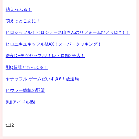
萌えっふる！
萌えっとこあに！
ヒロシッフル！ヒロシデース山さんのリフォームひとりDIY！！
ヒロユキユキッフルMAX！スーパークッキング！
徹夜DEテツヤッフル!！レトロ館2号店！
剛Q超児ともっふる！
ヤナッフル ゲームだいすき6！放送局
ヒウラー総統の野望
魁!!アイドル塾!
t112