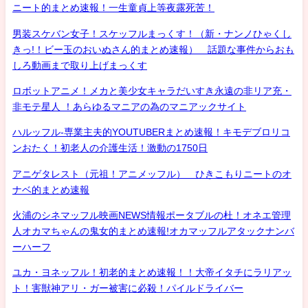
ニート的まとめ速報！一生童貞上等夜露死苦！
男装スケバン女子！スケッフルまっくす！（新・ナンノひゃくし
きっ!！ビー玉のおいぬさん的まとめ速報） 話題な事件からおも
しろ動画まで取り上げまっくす
ロボットアニメ！メカと美少女キャラだいすき永遠の非リア充・
非モテ星人 ！あらゆるマニアの為のマニアックサイト
ハルッフル-専業主夫的YOUTUBERまとめ速報！キモデブロリコ
ンおたく！初老人の介護生活！激動の1750日
アニゲタレスト（元祖！アニメッフル） ひきこもりニートのオ
ナベ的まとめ速報
火浦のシネマッフル映画NEWS情報ポータブルの杜！オネエ管理
人オカマちゃんの鬼女的まとめ速報!オカマッフルアタックナンバ
ーハーフ
ユカ・ヨネッフル！初老的まとめ速報！！大帝イタチにラリアッ
ト！害獣神アリ・ガー被害に必殺！パイルドライバー