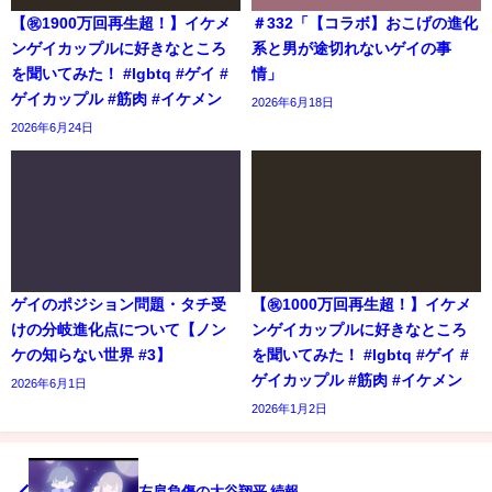
【㊗️1900万回再生超！】イケメ
＃332「【コラボ】おこげの進化
ンゲイカップルに好きなところ
系と男が途切れないゲイの事
を聞いてみた！ #lgbtq #ゲイ #
情」
ゲイカップル #筋肉 #イケメン
2026年6月18日
2026年6月24日
ゲイのポジション問題・タチ受
【㊗️1000万回再生超！】イケメ
けの分岐進化点について【ノン
ンゲイカップルに好きなところ
ケの知らない世界 #3】
を聞いてみた！ #lgbtq #ゲイ #
ゲイカップル #筋肉 #イケメン
2026年6月1日
2026年1月2日
左肩負傷の大谷翔平 続報