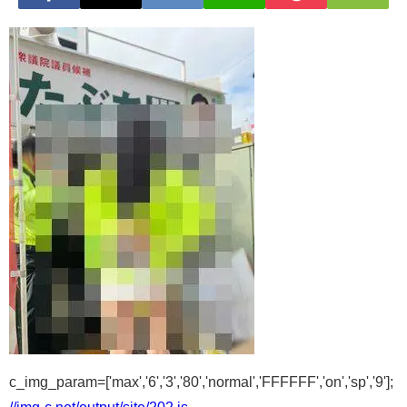
c_img_param=['max','6','3','80','normal','FFFFFF','on','sp','9'];