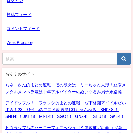
ログイン
投稿フィード
コメントフィード
WordPress.org
おすすめサイト
おネコさん的まとめ速報 僕の彼女はエリーちゃん人形！豆腐メ
ンタルメンヘラ電波中年アルバイターのぬいぐるみ男子末路編
アイドッフル！ ワタクシ的まとめ速報 地下格闘アイドルだい
すき！23 ひうらのアニメ放送局101ちゃんねる BNK48 ！
SNH48！JKT48！MNL48！SGO48！GNZ48！STU48！SKE48
ヒウラッフルのハーニーフィニッシュゴミ屋敷補完計画 ＜必殺！