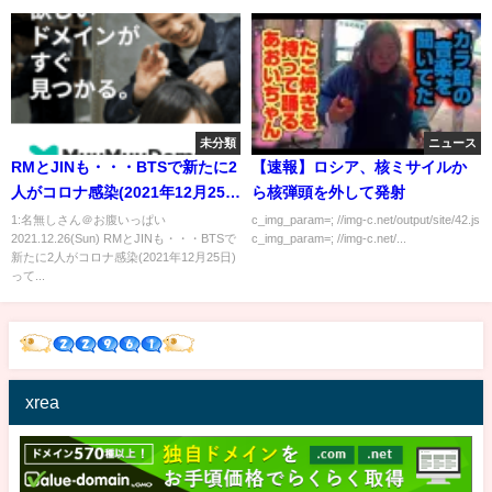
未分類
ニュース
RMとJINも・・・BTSで新たに2
【速報】ロシア、核ミサイルか
人がコロナ感染(2021年12月25
ら核弾頭を外して発射
日)
1:名無しさん＠お腹いっぱい
c_img_param=; //img-c.net/output/site/42.js
2021.12.26(Sun) RMとJINも・・・BTSで
c_img_param=; //img-c.net/...
新たに2人がコロナ感染(2021年12月25日)
って...
xrea