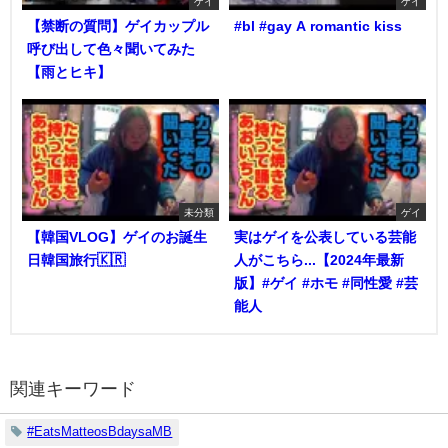
ゲイ
ゲイ
【禁断の質問】ゲイカップル
#bl #gay A romantic kiss
呼び出して色々聞いてみた
【雨とヒキ】
未分類
ゲイ
【韓国VLOG】ゲイのお誕生
実はゲイを公表している芸能
日韓国旅行🇰🇷
人がこちら...【2024年最新
版】#ゲイ #ホモ #同性愛 #芸
能人
関連キーワード
#EatsMatteosBdaysaMB