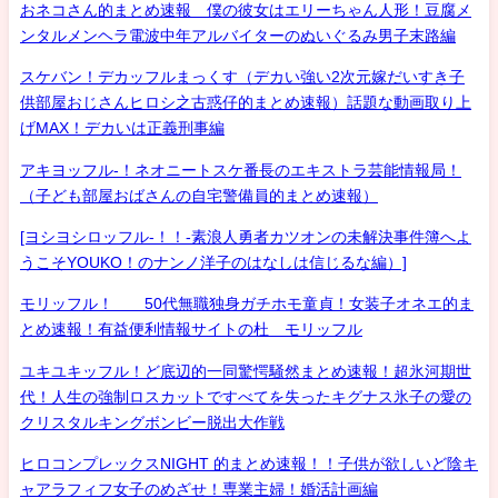
おネコさん的まとめ速報 僕の彼女はエリーちゃん人形！豆腐メ
ンタルメンヘラ電波中年アルバイターのぬいぐるみ男子末路編
スケバン！デカッフルまっくす（デカい強い2次元嫁だいすき子
供部屋おじさんヒロシ之古惑仔的まとめ速報）話題な動画取り上
げMAX！デカいは正義刑事編
アキヨッフル-！ネオニートスケ番長のエキストラ芸能情報局！
（子ども部屋おばさんの自宅警備員的まとめ速報）
[ヨシヨシロッフル-！！-素浪人勇者カツオンの未解決事件簿へよ
うこそYOUKO！のナンノ洋子のはなしは信じるな編）]
モリッフル！ 50代無職独身ガチホモ童貞！女装子オネエ的ま
とめ速報！有益便利情報サイトの杜 モリッフル
ユキユキッフル！ど底辺的一同驚愕騒然まとめ速報！超氷河期世
代！人生の強制ロスカットですべてを失ったキグナス氷子の愛の
クリスタルキングボンビー脱出大作戦
ヒロコンプレックスNIGHT 的まとめ速報！！子供が欲しいど陰キ
ャアラフィフ女子のめざせ！専業主婦！婚活計画編