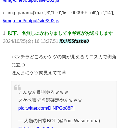
//img-c.net/output/site/202.js
c_img_param=['max','3','1','0','list','0009FF','off','pc','14'];
//img-c.net/output/site/292.js
1:
以下、名無しにかわりましてネギ速がお送りします
2024/10/25(金) 16:13:27.51
ID:H55fusbs0
パンチラどころかケツの肉が見えるミニスカで街角
に立つ
ほんまにケツ肉見えてて草
こんなん反則やろｗｗｗ
スケベ票で当選確定やんｗｗｗ
pic.twitter.com/DiNPGo88PI
— 人類の日常BOT (@You_Wasureruna)