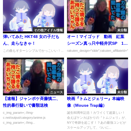
その他アイドル情報
未分類
弾いてみた HKT48 女の子だも
オー！マイゴッド 動画 紅葉
ん、走らなきゃ！
シーズン真っ只中軽井沢SP 11
月16日
この曲もギターシンプルでかっこいい！...
rakuten_design="slide";rakuten_affiliateId="0
ニュース
未分類
【速報】ジャンポケ斉藤慎二、
映画『トムとジェリー』本編映
性的暴行疑いで書類送検
像（Mouse Trap編）
c_img_param=; //img-
誕生80周年記念！カワイくて超楽しい！
c.net/output/category/anime.js
会えばケンカばかりの『トムジェリ』が、
c_img_param=; //img...
NYで奇跡を起こす！？あの最強コンビが
スケールアップして、ついに...