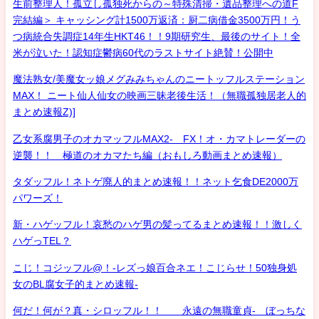
生前整理人！孤立し孤独死からの～特殊清掃・遺品整理への道F
完結編＞ キャッシング計1500万返済：厨二病借金3500万円！う
つ病統合失調症14年生HKT46！！9期研究生、最後のサイト！全
米が泣いた！認知症鬱病60代のラストサイト絶賛！公開中
魔法熟女/美魔女ッ娘メグみみちゃんのニートッフルステーション
MAX！ ニート仙人仙女の映画三昧老後生活！（無職孤独居老人的
まとめ速報Z)]
乙女系腐男子のオカマッフルMAX2- FX！オ・カマトレーダーの
逆襲！！ 極道のオカマたち編（おもしろ動画まとめ速報）
タダッフル！ネトゲ廃人的まとめ速報！！ネット乞食DE2000万
パワーズ！
新・ハゲッフル！哀愁のハゲ男の髪ってるまとめ速報！！激しく
ハゲっTEL？
こじ！コジッフル@！-レズっ娘百合ネエ！こじらせ！50独身処
女のBL腐女子的まとめ速報-
何だ！何が？真・シロッフル！！ 永遠の無職童貞- ぼっちな