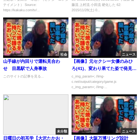
テイメント） Source:
藤流 上村流 小田流 硬化した 62:
https://kakaku.com/tv/...
2015/11/28(土) 0...
社会
ニュース
山手線が内回りで運転見合わ
【画像】元セクシー女優のみひ
せ 目黒駅で人身事故
ろ(41)、変わり果てた姿で発見さ
れる
このサイトの記事を見る...
c_img_param=; //img-
c.net/output/category/game.js
c_img_param=; //img-...
未分類
ニュース
日曜日の初耳学【大沢たかお・
【画像】大阪万博リング設計