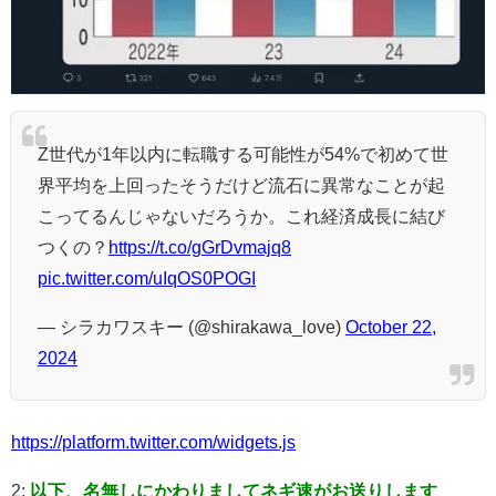
Z世代が1年以内に転職する可能性が54%で初めて世
界平均を上回ったそうだけど流石に異常なことが起
こってるんじゃないだろうか。これ経済成長に結び
つくの？
https://t.co/gGrDvmajq8
pic.twitter.com/uIqOS0POGI
— シラカワスキー (@shirakawa_love)
October 22,
2024
https://platform.twitter.com/widgets.js
2:
以下、名無しにかわりましてネギ速がお送りします