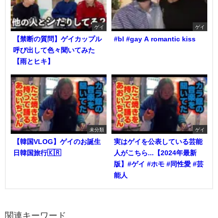
ゲイ
ゲイ
【禁断の質問】ゲイカップル
#bl #gay A romantic kiss
呼び出して色々聞いてみた
【雨とヒキ】
未分類
ゲイ
【韓国VLOG】ゲイのお誕生
実はゲイを公表している芸能
日韓国旅行🇰🇷
人がこちら...【2024年最新
版】#ゲイ #ホモ #同性愛 #芸
能人
関連キーワード