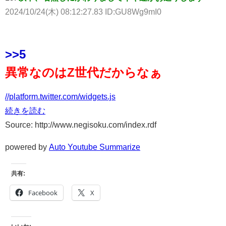
2024/10/24(木) 08:12:27.83 ID:GU8Wg9mI0
>>5
異常なのはZ世代だからなぁ
//platform.twitter.com/widgets.js
続きを読む
Source: http://www.negisoku.com/index.rdf
powered by
Auto Youtube Summarize
共有:
Facebook
X