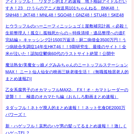
アイドッフル！ ワタクシ的まとめ速報 地下格闘アイドルだい
すき！23 ひうらのアニメ放送局101ちゃんねる BNK48 ！
SNH48！JKT48！MNL48！SGO48！GNZ48！STU48！SKE48
ヒウラッフルのハーニーフィニッシュゴミ屋敷補完計画 ＜必殺！
生前整理人！孤立し孤独死からの～特殊清掃・遺品整理への道F
完結編＞ キャッシング計1500万返済：厨二病借金3500万円！う
つ病統合失調症14年生HKT46！！9期研究生、最後のサイト！全
米が泣いた！認知症鬱病60代のラストサイト絶賛！公開中
魔法熟女/美魔女ッ娘メグみみちゃんのニートッフルステーション
MAX！ ニート仙人仙女の映画三昧老後生活！（無職孤独居老人的
まとめ速報Z)]
乙女系腐男子のオカマッフルMAX2- FX！オ・カマトレーダーの
逆襲！！ 極道のオカマたち編（おもしろ動画まとめ速報）
タダッフル！ネトゲ廃人的まとめ速報！！ネット乞食DE2000万
パワーズ！
新・ハゲッフル！哀愁のハゲ男の髪ってるまとめ速報！！激しく
ハゲっTEL？