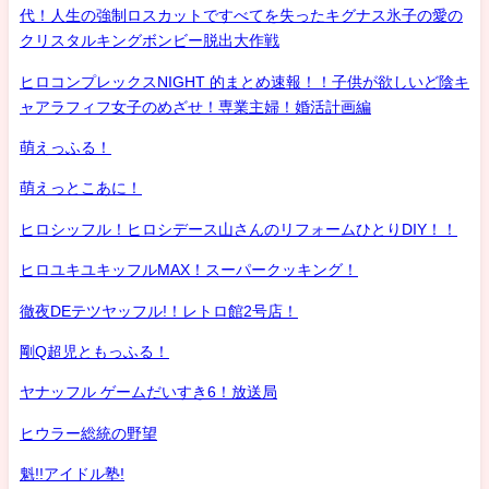
代！人生の強制ロスカットですべてを失ったキグナス氷子の愛の
クリスタルキングボンビー脱出大作戦
ヒロコンプレックスNIGHT 的まとめ速報！！子供が欲しいど陰キ
ャアラフィフ女子のめざせ！専業主婦！婚活計画編
萌えっふる！
萌えっとこあに！
ヒロシッフル！ヒロシデース山さんのリフォームひとりDIY！！
ヒロユキユキッフルMAX！スーパークッキング！
徹夜DEテツヤッフル!！レトロ館2号店！
剛Q超児ともっふる！
ヤナッフル ゲームだいすき6！放送局
ヒウラー総統の野望
魁!!アイドル塾!