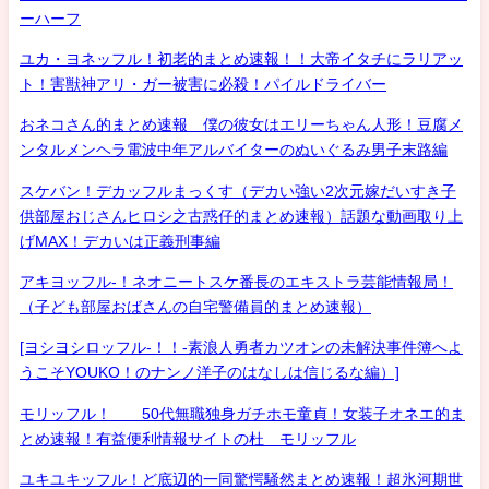
ーハーフ
ユカ・ヨネッフル！初老的まとめ速報！！大帝イタチにラリアッ
ト！害獣神アリ・ガー被害に必殺！パイルドライバー
おネコさん的まとめ速報 僕の彼女はエリーちゃん人形！豆腐メ
ンタルメンヘラ電波中年アルバイターのぬいぐるみ男子末路編
スケバン！デカッフルまっくす（デカい強い2次元嫁だいすき子
供部屋おじさんヒロシ之古惑仔的まとめ速報）話題な動画取り上
げMAX！デカいは正義刑事編
アキヨッフル-！ネオニートスケ番長のエキストラ芸能情報局！
（子ども部屋おばさんの自宅警備員的まとめ速報）
[ヨシヨシロッフル-！！-素浪人勇者カツオンの未解決事件簿へよ
うこそYOUKO！のナンノ洋子のはなしは信じるな編）]
モリッフル！ 50代無職独身ガチホモ童貞！女装子オネエ的ま
とめ速報！有益便利情報サイトの杜 モリッフル
ユキユキッフル！ど底辺的一同驚愕騒然まとめ速報！超氷河期世