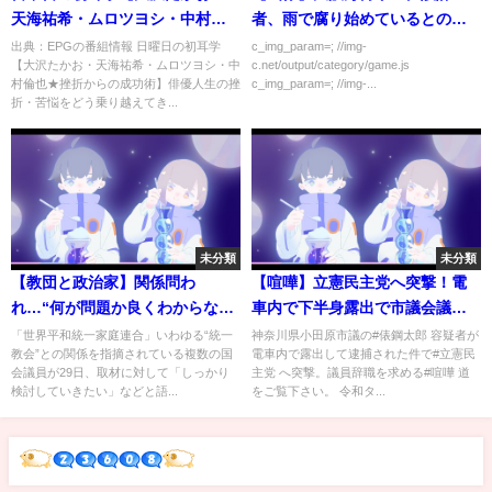
天海祐希・ムロツヨシ・中村倫
者、雨で腐り始めているとの指
也★挫折からの成功術】[字]…の
摘を即ブロックｗｗｗｗｗ
出典：EPGの番組情報 日曜日の初耳学
c_img_param=; //img-
【大沢たかお・天海祐希・ムロツヨシ・中
c.net/output/category/game.js
番組内容解析まとめ
村倫也★挫折からの成功術】俳優人生の挫
c_img_param=; //img-...
折・苦悩をどう乗り越えてき...
未分類
未分類
【教団と政治家】関係問わ
【喧嘩】立憲民主党へ突撃！電
れ…“何が問題か良くわからな
車内で下半身露出で市議会議員
い”
が逮捕！？議員辞職勧告を直接
「世界平和統一家庭連合」いわゆる“統一
神奈川県小田原市議の#俵鋼太郎 容疑者が
教会”との関係を指摘されている複数の国
電車内で露出して逮捕された件で#立憲民
要請！
会議員が29日、取材に対して「しっかり
主党 へ突撃。議員辞職を求める#喧嘩 道
検討していきたい」などと語...
をご覧下さい。 令和タ...