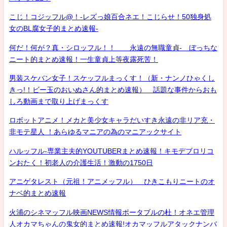
こじ！コジッフル@！-レズっ娘百合ネエ！こじらせ！50独身処
女のBL腐女子的まとめ速報-
何だ！何が？真・シロッフル！！ 永遠の無職童貞- ぼっちな
ニート的まとめ速報！一生童貞上等夜露死苦！
男装スケバン女子！スケッフルまっくす！（新・ナンノひゃくし
きっ!！ビー玉のおいぬさん的まとめ速報） 話題な事件からおも
しろ動画まで取り上げまっくす
ロボットアニメ！メカと美少女キャラだいすき永遠の非リア充・
非モテ星人 ！あらゆるマニアの為のマニアックサイト
ハルッフル-専業主夫的YOUTUBERまとめ速報！キモデブロリコ
ンおたく！初老人の介護生活！激動の1750日
アニゲタレスト（元祖！アニメッフル） ひきこもりニートのオ
ナベ的まとめ速報
火浦のシネマッフル映画NEWS情報ポータブルの杜！オネエ管理
人オカマちゃんの鬼女的まとめ速報!オカマッフルアタックナンバ