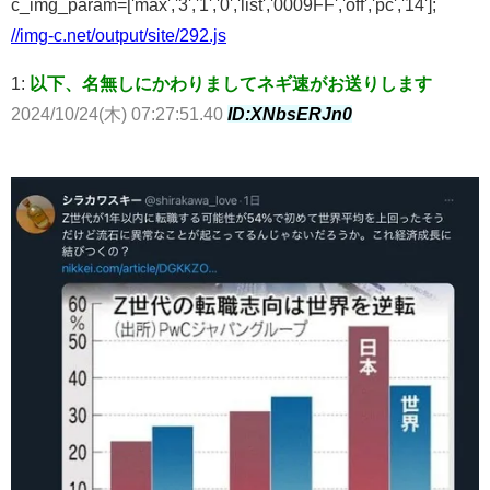
c_img_param=['max','3','1','0','list','0009FF','off','pc','14'];
//img-c.net/output/site/292.js
1:
以下、名無しにかわりましてネギ速がお送りします
2024/10/24(木) 07:27:51.40
ID:XNbsERJn0