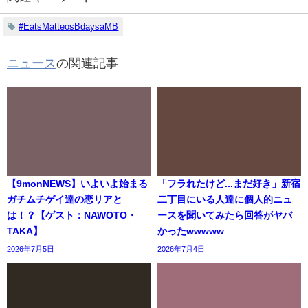
#EatsMatteosBdaysaMB
ニュース
の関連記事
【9monNEWS】いよいよ始まる
「フラれたけど...まだ好き」新宿
ガチムチゲイ達の恋リアと
二丁目にいる人達に個人的ニュ
は！？【ゲスト：NAWOTO・
ースを聞いてみたら回答がヤバ
TAKA】
かったwwwww
2026年7月5日
2026年7月4日