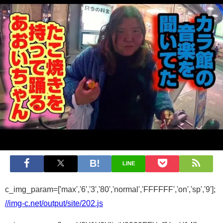
LINE
c_img_param=['max','6','3','80','normal','FFFFFF','on','sp','9'];
//img-c.net/output/site/202.js