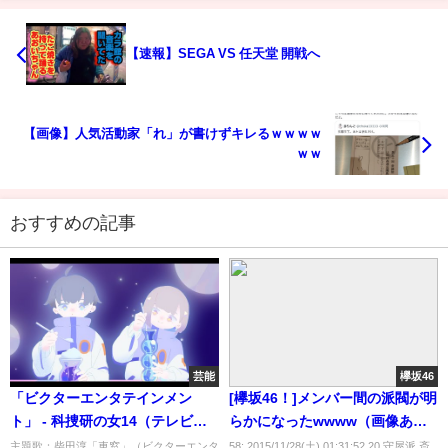
【速報】SEGA VS 任天堂 開戦へ
【画像】人気活動家「れ」が書けずキレるｗｗｗｗ
ｗｗ
おすすめの記事
芸能
欅坂46
「ビクターエンタテインメン
[欅坂46！]メンバー間の派閥が明
ト」 - 科捜研の女14（テレビ朝
らかになったwwww（画像あ
日）
り）
主題歌：柴田淳「車窓」（ビクターエンタ
58: 2015/11/28(土) 01:31:52.20 守屋派 斎