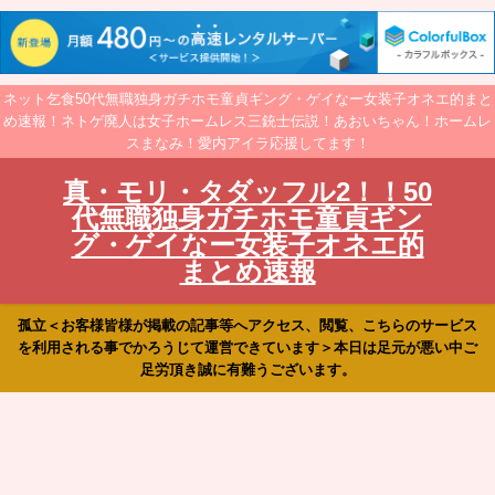
ネット乞食50代無職独身ガチホモ童貞ギング・ゲイなー女装子オネエ的まと
め速報！ネトゲ廃人は女子ホームレス三銃士伝説！あおいちゃん！ホームレ
スまなみ！愛内アイラ応援してます！
真・モリ・タダッフル2！！50
代無職独身ガチホモ童貞ギン
グ・ゲイなー女装子オネエ的
まとめ速報
孤立＜お客様皆様が掲載の記事等へアクセス、閲覧、こちらのサービス
を利用される事でかろうじて運営できています＞本日は足元が悪い中ご
足労頂き誠に有難うございます。