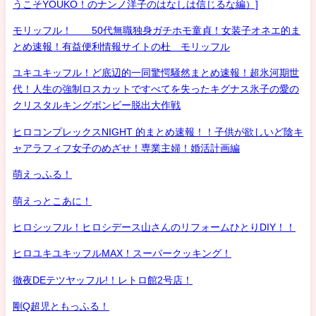
うこそYOUKO！のナンノ洋子のはなしは信じるな編）]
モリッフル！ 50代無職独身ガチホモ童貞！女装子オネエ的ま
とめ速報！有益便利情報サイトの杜 モリッフル
ユキユキッフル！ど底辺的一同驚愕騒然まとめ速報！超氷河期世
代！人生の強制ロスカットですべてを失ったキグナス氷子の愛の
クリスタルキングボンビー脱出大作戦
ヒロコンプレックスNIGHT 的まとめ速報！！子供が欲しいど陰キ
ャアラフィフ女子のめざせ！専業主婦！婚活計画編
萌えっふる！
萌えっとこあに！
ヒロシッフル！ヒロシデース山さんのリフォームひとりDIY！！
ヒロユキユキッフルMAX！スーパークッキング！
徹夜DEテツヤッフル!！レトロ館2号店！
剛Q超児ともっふる！