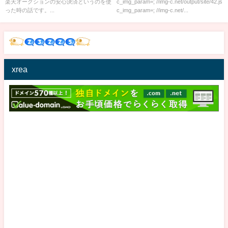
銃声…これもう戦場だろ
楽天オークションの安心決済というのを使
c_img_param=; //img-c.net/output/site/42.js
った時の話です。...
c_img_param=; //img-c.net/...
xrea