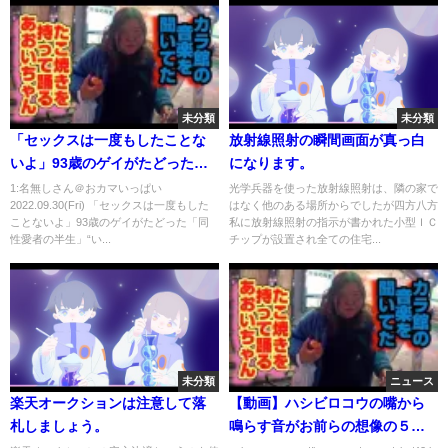
未分類
未分類
「セックスは一度もしたことな
放射線照射の瞬間画面が真っ白
いよ」93歳のゲイがたどった
になります。
「同性愛者の半生」“いま、すべ
1:名無しさん＠おカマいっぱい
光学兵器を使った放射線照射は、隣の家で
2022.09.30(Fri) 「セックスは一度もした
はなく他のある場所からでしたが四方八方
てを話す”「変態性慾論」「薔薇
ことないよ」93歳のゲイがたどった「同
私に放射線照射の指示が書かれた小型ＩＣ
族」「エイズの時代」【MBSド
性愛者の半生」“い...
チップが設置され全ての住宅...
キュメンタリー「映像‘22」6月
26日放送】
未分類
ニュース
楽天オークションは注意して落
【動画】ハシビロコウの嘴から
札しましょう。
鳴らす音がお前らの想像の５倍