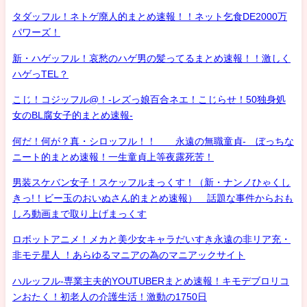
タダッフル！ネトゲ廃人的まとめ速報！！ネット乞食DE2000万
パワーズ！
新・ハゲッフル！哀愁のハゲ男の髪ってるまとめ速報！！激しく
ハゲっTEL？
こじ！コジッフル@！-レズっ娘百合ネエ！こじらせ！50独身処
女のBL腐女子的まとめ速報-
何だ！何が？真・シロッフル！！ 永遠の無職童貞- ぼっちな
ニート的まとめ速報！一生童貞上等夜露死苦！
男装スケバン女子！スケッフルまっくす！（新・ナンノひゃくし
きっ!！ビー玉のおいぬさん的まとめ速報） 話題な事件からおも
しろ動画まで取り上げまっくす
ロボットアニメ！メカと美少女キャラだいすき永遠の非リア充・
非モテ星人 ！あらゆるマニアの為のマニアックサイト
ハルッフル-専業主夫的YOUTUBERまとめ速報！キモデブロリコ
ンおたく！初老人の介護生活！激動の1750日