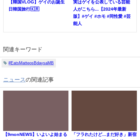
【韓国VLOG】ゲイのお誕生
実はゲイを公表している芸能
日韓国旅行🇰🇷
人がこちら...【2024年最新
版】#ゲイ #ホモ #同性愛 #芸
能人
関連キーワード
#EatsMatteosBdaysaMB
ニュース
の関連記事
【9monNEWS】いよいよ始まる
「フラれたけど...まだ好き」新宿