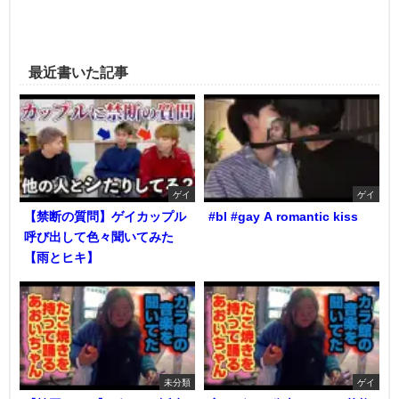
最近書いた記事
ゲイ
ゲイ
【禁断の質問】ゲイカップル
#bl #gay A romantic kiss
呼び出して色々聞いてみた
【雨とヒキ】
未分類
ゲイ