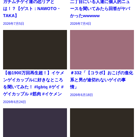
ガチムチゲイ達の恋リアと
二丁目にいる人達に個人的ニュ
は！？【ゲスト：NAWOTO・
ースを聞いてみたら回答がヤバ
TAKA】
かったwwwww
2026年7月5日
2026年7月4日
【㊗️1900万回再生超！】イケメ
＃332「【コラボ】おこげの進化
ンゲイカップルに好きなところ
系と男が途切れないゲイの事
を聞いてみた！ #lgbtq #ゲイ #
情」
ゲイカップル #筋肉 #イケメン
2026年6月18日
2026年6月24日