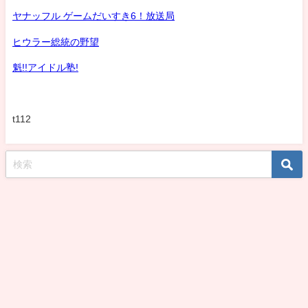
ヤナッフル ゲームだいすき6！放送局
ヒウラー総統の野望
魁!!アイドル塾!
t112