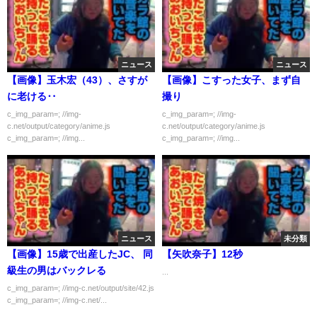
ニュース
ニュース
【画像】玉木宏（43）、さすが
【画像】こすった女子、まず自
に老ける‥
撮り
c_img_param=; //img-
c_img_param=; //img-
c.net/output/category/anime.js
c.net/output/category/anime.js
c_img_param=; //img...
c_img_param=; //img...
ニュース
未分類
【画像】15歳で出産したJC、 同
【矢吹奈子】12秒
級生の男はバックレる
...
c_img_param=; //img-c.net/output/site/42.js
c_img_param=; //img-c.net/...