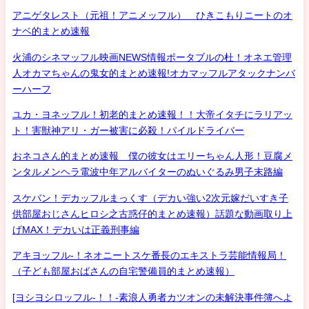
アニゲタレスト（元祖！アニメッフル） ひきこもりニートのオ
ナベ的まとめ速報
火浦のシネマッフル映画NEWS情報ポータブルの杜！オネエ管理
人オカマちゃんの鬼女的まとめ速報!オカマッフルアタックナンバ
ーハーフ
ユカ・ヨネッフル！初老的まとめ速報！！大帝イタチにラリアッ
ト！害獣神アリ・ガー被害に必殺！パイルドライバー
おネコさん的まとめ速報 僕の彼女はエリーちゃん人形！豆腐メ
ンタルメンヘラ電波中年アルバイターのぬいぐるみ男子末路編
スケバン！デカッフルまっくす（デカい強い2次元嫁だいすき子
供部屋おじさんヒロシ之古惑仔的まとめ速報）話題な動画取り上
げMAX！デカいは正義刑事編
アキヨッフル-！ネオニートスケ番長のエキストラ芸能情報局！
（子ども部屋おばさんの自宅警備員的まとめ速報）
[ヨシヨシロッフル-！！-素浪人勇者カツオンの未解決事件簿へよ