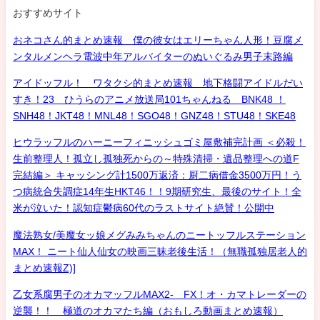
おすすめサイト
おネコさん的まとめ速報 僕の彼女はエリーちゃん人形！豆腐メ
ンタルメンヘラ電波中年アルバイターのぬいぐるみ男子末路編
アイドッフル！ ワタクシ的まとめ速報 地下格闘アイドルだい
すき！23 ひうらのアニメ放送局101ちゃんねる BNK48 ！
SNH48！JKT48！MNL48！SGO48！GNZ48！STU48！SKE48
ヒウラッフルのハーニーフィニッシュゴミ屋敷補完計画 ＜必殺！
生前整理人！孤立し孤独死からの～特殊清掃・遺品整理への道F
完結編＞ キャッシング計1500万返済：厨二病借金3500万円！う
つ病統合失調症14年生HKT46！！9期研究生、最後のサイト！全
米が泣いた！認知症鬱病60代のラストサイト絶賛！公開中
魔法熟女/美魔女ッ娘メグみみちゃんのニートッフルステーション
MAX！ ニート仙人仙女の映画三昧老後生活！（無職孤独居老人的
まとめ速報Z)]
乙女系腐男子のオカマッフルMAX2- FX！オ・カマトレーダーの
逆襲！！ 極道のオカマたち編（おもしろ動画まとめ速報）