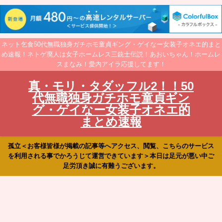
ネット乞食50代無職独身ガチホモ童貞ギング・ゲイなー女装子オネエ的まと
め速報！ネトゲ廃人は女子ホームレス三銃士伝説！あおいちゃん！ホームレ
スまなみ！愛内アイラ応援してます！
真・モリ・タダッフル2！！50
代無職独身ガチホモ童貞ギン
グ・ゲイなー女装子オネエ的
まとめ速報
孤立＜お客様皆様が掲載の記事等へアクセス、閲覧、こちらのサービス
を利用される事でかろうじて運営できています＞本日は足元が悪い中ご
足労頂き誠に有難うございます。