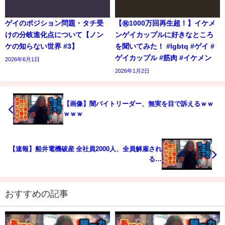
ゲイのポジション問題・タチ受
【㊗️1000万回再生超！】イケメ
けの分岐進化点について【ノン
ンゲイカップルに好きなところ
ケの知らない世界 #3】
を聞いてみた！ #lgbtq #ゲイ #
ゲイカップル #筋肉 #イケメン
2026年6月1日
2026年1月2日
【画像】闇バイトリーダー、無実を目で訴えるｗｗ
ｗｗｗ
【速報】船井電機破産 全社員2000人、全員解雇され
る…
おすすめの記事