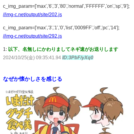
c_img_param=['max','6','3','80','normal','FFFFFF','on','sp','9'];
//img-c.net/output/site/202.js
c_img_param=['max','3','1','0','list','0009FF','off','pc','14'];
//img-c.net/output/site/292.js
1:
以下、名無しにかわりましてネギ速がお送りします
2024/10/25(金) 09:35:41.94
ID:3PbF/yXq0
なぜか懐かしさを感じる