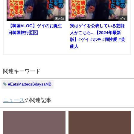
未分類
ゲイ
【韓国VLOG】ゲイのお誕生
実はゲイを公表している芸能
日韓国旅行🇰🇷
人がこちら...【2024年最新
版】#ゲイ #ホモ #同性愛 #芸
能人
関連キーワード
#EatsMatteosBdaysaMB
ニュース
の関連記事