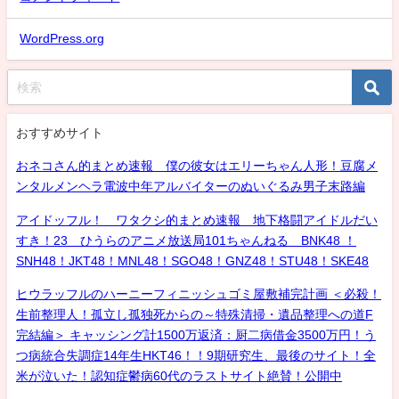
WordPress.org
おすすめサイト
おネコさん的まとめ速報 僕の彼女はエリーちゃん人形！豆腐メ
ンタルメンヘラ電波中年アルバイターのぬいぐるみ男子末路編
アイドッフル！ ワタクシ的まとめ速報 地下格闘アイドルだい
すき！23 ひうらのアニメ放送局101ちゃんねる BNK48 ！
SNH48！JKT48！MNL48！SGO48！GNZ48！STU48！SKE48
ヒウラッフルのハーニーフィニッシュゴミ屋敷補完計画 ＜必殺！
生前整理人！孤立し孤独死からの～特殊清掃・遺品整理への道F
完結編＞ キャッシング計1500万返済：厨二病借金3500万円！う
つ病統合失調症14年生HKT46！！9期研究生、最後のサイト！全
米が泣いた！認知症鬱病60代のラストサイト絶賛！公開中