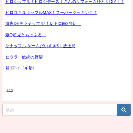
ヒロシッフル！ヒロシデース山さんのリフォームひとりDIY！！
ヒロユキユキッフルMAX！スーパークッキング！
徹夜DEテツヤッフル!！レトロ館2号店！
剛Q超児ともっふる！
ヤナッフル ゲームだいすき6！放送局
ヒウラー総統の野望
魁!!アイドル塾!
t112