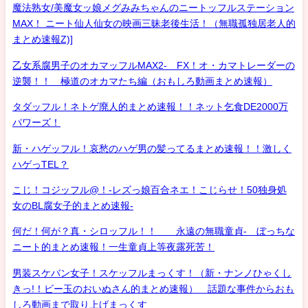
魔法熟女/美魔女ッ娘メグみみちゃんのニートッフルステーション
MAX！ ニート仙人仙女の映画三昧老後生活！（無職孤独居老人的
まとめ速報Z)]
乙女系腐男子のオカマッフルMAX2- FX！オ・カマトレーダーの
逆襲！！ 極道のオカマたち編（おもしろ動画まとめ速報）
タダッフル！ネトゲ廃人的まとめ速報！！ネット乞食DE2000万
パワーズ！
新・ハゲッフル！哀愁のハゲ男の髪ってるまとめ速報！！激しく
ハゲっTEL？
こじ！コジッフル@！-レズっ娘百合ネエ！こじらせ！50独身処
女のBL腐女子的まとめ速報-
何だ！何が？真・シロッフル！！ 永遠の無職童貞- ぼっちな
ニート的まとめ速報！一生童貞上等夜露死苦！
男装スケバン女子！スケッフルまっくす！（新・ナンノひゃくし
きっ!！ビー玉のおいぬさん的まとめ速報） 話題な事件からおも
しろ動画まで取り上げまっくす