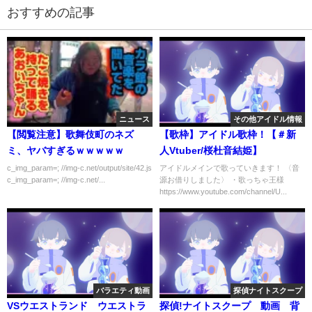
おすすめの記事
ニュース
その他アイドル情報
【閲覧注意】歌舞伎町のネズ
【歌枠】アイドル歌枠！【＃新
ミ、ヤバすぎるｗｗｗｗｗ
人Vtuber/桜杜音結姫】
c_img_param=; //img-c.net/output/site/42.js
アイドルメインで歌っていきます！ 〈音
c_img_param=; //img-c.net/...
源お借りしました〉 ・歌っちゃ王様
https://www.youtube.com/channel/U...
バラエティ動画
探偵ナイトスクープ
VSウエストランド ウエストラ
探偵!ナイトスクープ 動画 背