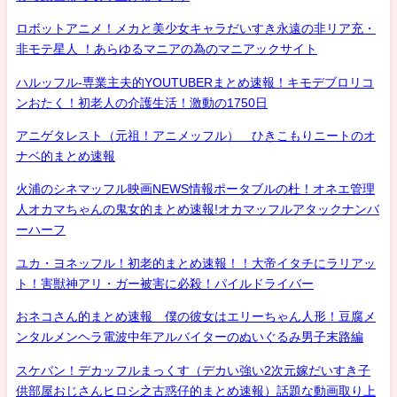
ロボットアニメ！メカと美少女キャラだいすき永遠の非リア充・
非モテ星人 ！あらゆるマニアの為のマニアックサイト
ハルッフル-専業主夫的YOUTUBERまとめ速報！キモデブロリコ
ンおたく！初老人の介護生活！激動の1750日
アニゲタレスト（元祖！アニメッフル） ひきこもりニートのオ
ナベ的まとめ速報
火浦のシネマッフル映画NEWS情報ポータブルの杜！オネエ管理
人オカマちゃんの鬼女的まとめ速報!オカマッフルアタックナンバ
ーハーフ
ユカ・ヨネッフル！初老的まとめ速報！！大帝イタチにラリアッ
ト！害獣神アリ・ガー被害に必殺！パイルドライバー
おネコさん的まとめ速報 僕の彼女はエリーちゃん人形！豆腐メ
ンタルメンヘラ電波中年アルバイターのぬいぐるみ男子末路編
スケバン！デカッフルまっくす（デカい強い2次元嫁だいすき子
供部屋おじさんヒロシ之古惑仔的まとめ速報）話題な動画取り上