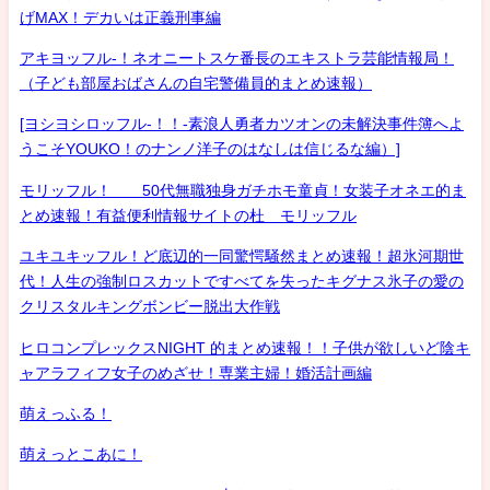
げMAX！デカいは正義刑事編
アキヨッフル-！ネオニートスケ番長のエキストラ芸能情報局！
（子ども部屋おばさんの自宅警備員的まとめ速報）
[ヨシヨシロッフル-！！-素浪人勇者カツオンの未解決事件簿へよ
うこそYOUKO！のナンノ洋子のはなしは信じるな編）]
モリッフル！ 50代無職独身ガチホモ童貞！女装子オネエ的ま
とめ速報！有益便利情報サイトの杜 モリッフル
ユキユキッフル！ど底辺的一同驚愕騒然まとめ速報！超氷河期世
代！人生の強制ロスカットですべてを失ったキグナス氷子の愛の
クリスタルキングボンビー脱出大作戦
ヒロコンプレックスNIGHT 的まとめ速報！！子供が欲しいど陰キ
ャアラフィフ女子のめざせ！専業主婦！婚活計画編
萌えっふる！
萌えっとこあに！