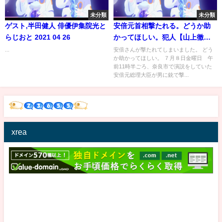
未分類
未分類
ゲスト,半田健人 俳優伊集院光と
安倍元首相撃たれる。どうか助
らじおと 2021 04 26
かってほしい。犯人【山上徹
也】確保。
...
安倍さんが撃たれてしまいました。 どう
か助かってほしい。 ７月８日金曜日 午
前11時半ごろ、奈良市で演説をしていた
安倍元総理大臣が男に銃で撃...
xrea