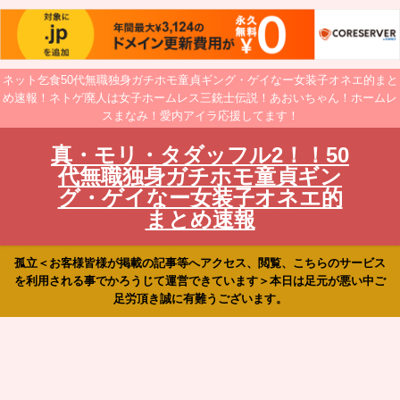
ネット乞食50代無職独身ガチホモ童貞ギング・ゲイなー女装子オネエ的まと
め速報！ネトゲ廃人は女子ホームレス三銃士伝説！あおいちゃん！ホームレ
スまなみ！愛内アイラ応援してます！
真・モリ・タダッフル2！！50
代無職独身ガチホモ童貞ギン
グ・ゲイなー女装子オネエ的
まとめ速報
孤立＜お客様皆様が掲載の記事等へアクセス、閲覧、こちらのサービス
を利用される事でかろうじて運営できています＞本日は足元が悪い中ご
足労頂き誠に有難うございます。