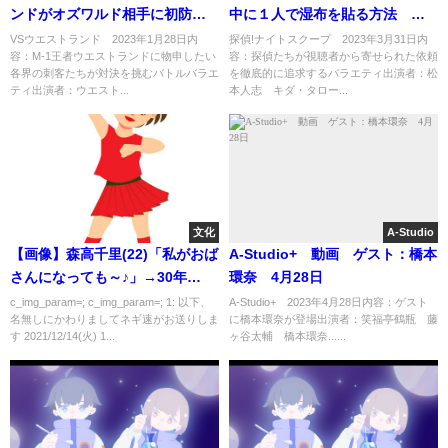
ンドがオズワルド相手に初防衛
中に１人で湿布を貼る方法 ほ
戦 1月28日
か 3月31日
VSウエストランド 2023年1月28日内
探偵!ナイトスクープ 2023年3月31日内
容：M-1王者ウエストランドに物申したい
容：探偵たちが視聴者から寄せられた依頼
各界の刺客たちが対決を挑むバトルバラエ
を徹底的に追求するバラエティ出演者：松
ティ出演者：ウエスト...
本人志 キダ・タロー...
文化
A-Studio
【画像】森高千里(22)「私がおば
A-Studio+ 動画 ゲスト：橋本
さんになっても～♪」→30年
環奈 4月28日
後・・・
c_img_param=; c_img_param=; 1: 以下、
A-Studio+ 2023年4月28日内容：ゲスト
名無しにかわりましてネギ速がお送りしま
に橋本環奈が登場出演者：笑福亭鶴瓶 藤
す 2021/12/14(火) 1...
ヶ谷太輔 橋本環奈......