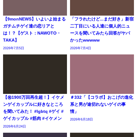
【9monNEWS】いよいよ始まる
「フラれたけど...まだ好き」新宿
ガチムチゲイ達の恋リアと
二丁目にいる人達に個人的ニュ
は！？【ゲスト：NAWOTO・
ースを聞いてみたら回答がヤバ
TAKA】
かったwwwww
2026年7月5日
2026年7月4日
【㊗️1900万回再生超！】イケメ
＃332「【コラボ】おこげの進化
ンゲイカップルに好きなところ
系と男が途切れないゲイの事
を聞いてみた！ #lgbtq #ゲイ #
情」
ゲイカップル #筋肉 #イケメン
2026年6月18日
2026年6月24日