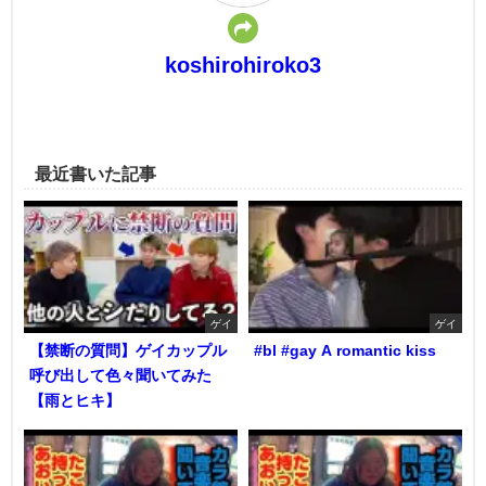
koshirohiroko3
最近書いた記事
ゲイ
ゲイ
【禁断の質問】ゲイカップル
#bl #gay A romantic kiss
呼び出して色々聞いてみた
【雨とヒキ】