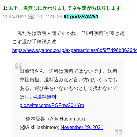
1:
以下、名無しにかわりましてネギ速がお送りします
2024/10/25(金) 10:12:40.29
ID:gn0zSAW50
「俺たちは透明人間ですかね」 "送料無料"が引き起
こす運び手軽視の波
https://news.yahoo.co.jp/expert/articles/0df9f7d96b36
出前館さん、送料は無料ではないです。送料
弊社負担、送料込みなど言い方はいくらでも
ある。運び手をいないものとして扱わないで
ほしい
#送料無料
pic.twitter.com/PGFhw20KYm
— 橋本愛喜（Aiki Hashimoto）
(@AikiHashimoto)
November 29, 2021