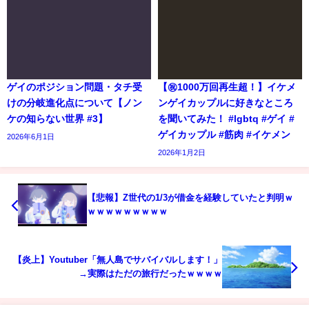
ゲイのポジション問題・タチ受
【㊗️1000万回再生超！】イケメ
けの分岐進化点について【ノン
ンゲイカップルに好きなところ
ケの知らない世界 #3】
を聞いてみた！ #lgbtq #ゲイ #
ゲイカップル #筋肉 #イケメン
2026年6月1日
2026年1月2日
【悲報】Z世代の1/3が借金を経験していたと判明ｗ
ｗｗｗｗｗｗｗｗｗ
【炎上】Youtuber「無人島でサバイバルします！」
→実際はただの旅行だったｗｗｗｗ