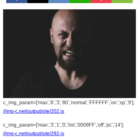
c_img_param=['max','6','3','80','normal','FFFFFF','on','sp','9'];
//img-c.net/output/site/202.js
c_img_param=['max','3','1','0','list','0009FF','off','pc','14'];
//img-c.net/output/site/292.js