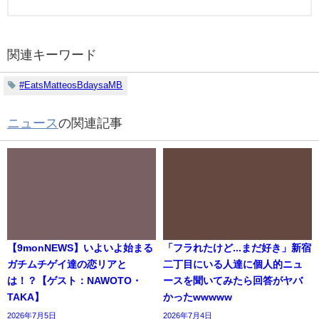
関連キーワード
#EatsMatteosBdaysaMB
ニュース
の関連記事
【9monNEWS】いよいよ始まる
「フラれたけど...まだ好き」新宿
ガチムチゲイ達の恋リアと
二丁目にいる人達に個人的ニュ
は！？【ゲスト：NAWOTO・
ースを聞いてみたら回答がヤバ
TAKA】
かったwwwww
2026年7月5日
2026年7月4日