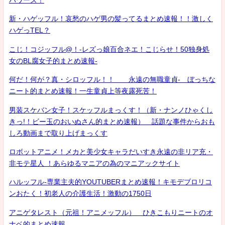
新・ハゲッフル！哀愁のハゲ男の髪ってるまとめ速報！！激しく
ハゲっTEL？
こじ！コジッフル@！-レズっ娘百合ネエ！こじらせ！50独身処
女のBL腐女子的まとめ速報-
何だ！何が？真・シロッフル！！ 永遠の無職童貞- ぼっちな
ニート的まとめ速報！一生童貞上等夜露死苦！
男装スケバン女子！スケッフルまっくす！（新・ナンノひゃくし
きっ!！ビー玉のおいぬさん的まとめ速報） 話題な事件からおも
しろ動画まで取り上げまっくす
ロボットアニメ！メカと美少女キャラだいすき永遠の非リア充・
非モテ星人 ！あらゆるマニアの為のマニアックサイト
ハルッフル-専業主夫的YOUTUBERまとめ速報！キモデブロリコ
ンおたく！初老人の介護生活！激動の1750日
アニゲタレスト（元祖！アニメッフル） ひきこもりニートのオ
ナベ的まとめ速報