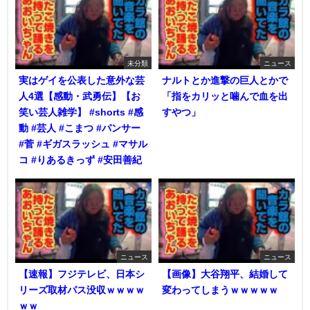
未分類
ニュース
実はゲイを公表した意外な芸
ナルトとか進撃の巨人とかで
人4選【感動・武勇伝】【お
「指をカリッと噛んで血を出
笑い芸人雑学】 #shorts #感
すやつ」
動 #芸人 #こまつ #パンサー
#菅 #ギガスラッシュ #マサル
コ #りあるきっず #安田善紀
ニュース
ニュース
【速報】フジテレビ、日本シ
【画像】大谷翔平、結婚して
リーズ取材パス没収ｗｗｗｗ
変わってしまうｗｗｗｗｗ
ｗｗ