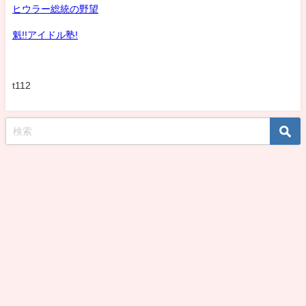
ヒウラー総統の野望
魁!!アイドル塾!
t112
koshirohiroko39jp All Rights Reserved.