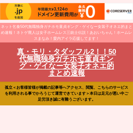
ネット乞食50代無職独身ガチホモ童貞ギング・ゲイなー女装子オネエ的まと
め速報！ネトゲ廃人は女子ホームレス三銃士伝説！あおいちゃん！ホームレ
スまなみ！愛内アイラ応援してます！
真・モリ・タダッフル2！！50
代無職独身ガチホモ童貞ギン
グ・ゲイなー女装子オネエ的
まとめ速報
孤立＜お客様皆様が掲載の記事等へアクセス、閲覧、こちらのサービス
を利用される事でかろうじて運営できています＞本日は足元が悪い中ご
足労頂き誠に有難うございます。