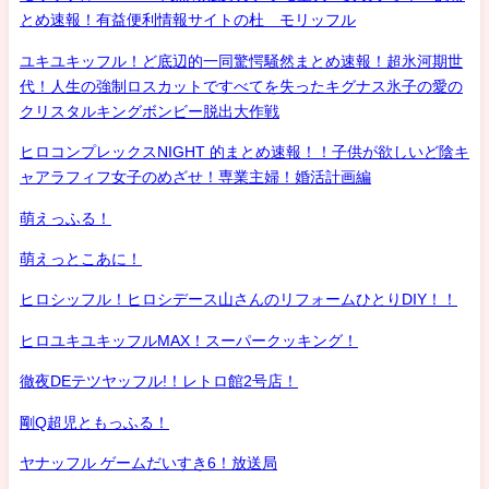
とめ速報！有益便利情報サイトの杜 モリッフル
ユキユキッフル！ど底辺的一同驚愕騒然まとめ速報！超氷河期世
代！人生の強制ロスカットですべてを失ったキグナス氷子の愛の
クリスタルキングボンビー脱出大作戦
ヒロコンプレックスNIGHT 的まとめ速報！！子供が欲しいど陰キ
ャアラフィフ女子のめざせ！専業主婦！婚活計画編
萌えっふる！
萌えっとこあに！
ヒロシッフル！ヒロシデース山さんのリフォームひとりDIY！！
ヒロユキユキッフルMAX！スーパークッキング！
徹夜DEテツヤッフル!！レトロ館2号店！
剛Q超児ともっふる！
ヤナッフル ゲームだいすき6！放送局