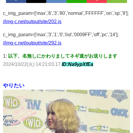
c_img_param=['max','6','3','80','normal','FFFFFF','on','sp','9'];
//img-c.net/output/site/202.js
c_img_param=['max','3','1','0','list','0009FF','off','pc','14'];
//img-c.net/output/site/292.js
1:
以下、名無しにかわりましてネギ速がお送りします
2024/10/22(火) 14:21:03.17
ID:Na9ypXfEa
やりたい