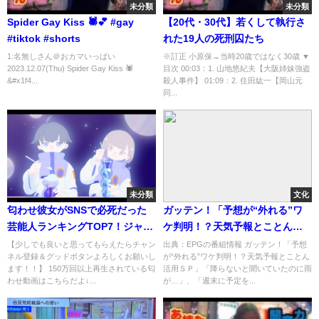
未分類
未分類
Spider Gay Kiss 🕷️💕 #gay
【20代・30代】若くして執行さ
#tiktok #shorts
れた19人の死刑囚たち
1:名無しさん＠おカマいっぱい
※訂正 小原保→当時20歳ではなく30歳 ▼
2023.12.07(Thu) Spider Gay Kiss 🕷️
目次 00:03：1. 山地悠紀夫【大阪姉妹強盗
&#x1f4...
殺人事件】 01:09：2. 住田紘一【岡山元
同...
未分類
文化
匂わせ彼女がSNSで必死だった
ガッテン！「予想が“外れる”ワ
芸能人ランキングTOP7！ジャニ
ケ判明！？天気予報とことん活
ーズが多め！【2021最新版】櫻
用ＳＰ」[解][字]…の番組内容解
【少しでも良いと思ってもらえたらチャン
出典：EPGの番組情報 ガッテン！「予想
ネル登録＆グッドボタンよろしくお願いし
が“外れる”ワケ判明！？天気予報とことん
井翔 • 相葉 雅紀 • 嵐・結婚おめ
析まとめ
ます！！】 150万回以上再生されている匂
活用ＳＰ」「降らないと聞いていたのに雨
でとう
わせ動画はこちらだよ↓...
が…」、「週末に予定を...