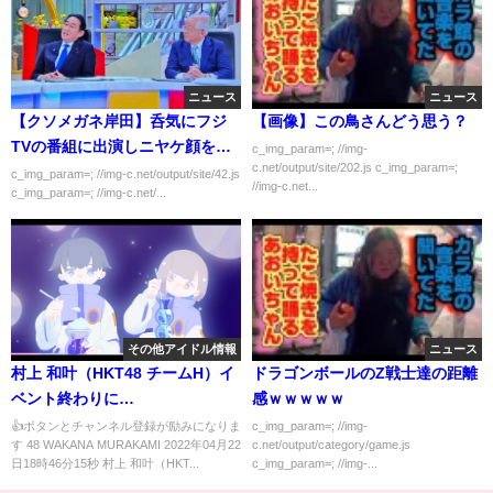
ニュース
ニュース
【クソメガネ岸田】呑気にフジ
【画像】この鳥さんどう思う？
TVの番組に出演しニヤケ顔を晒
c_img_param=; //img-
c.net/output/site/202.js c_img_param=;
す
c_img_param=; //img-c.net/output/site/42.js
//img-c.net...
c_img_param=; //img-c.net/...
その他アイドル情報
ニュース
村上 和叶（HKT48 チームH）イ
ドラゴンボールのZ戦士達の距離
ベント終わりに…
感ｗｗｗｗｗ
👍ボタンとチャンネル登録が励みになりま
c_img_param=; //img-
す 48 WAKANA MURAKAMI 2022年04月22
c.net/output/category/game.js
日18時46分15秒 村上 和叶（HKT...
c_img_param=; //img-...