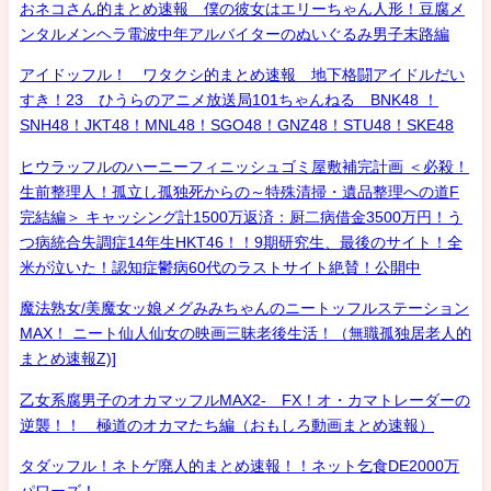
おネコさん的まとめ速報 僕の彼女はエリーちゃん人形！豆腐メ
ンタルメンヘラ電波中年アルバイターのぬいぐるみ男子末路編
アイドッフル！ ワタクシ的まとめ速報 地下格闘アイドルだい
すき！23 ひうらのアニメ放送局101ちゃんねる BNK48 ！
SNH48！JKT48！MNL48！SGO48！GNZ48！STU48！SKE48
ヒウラッフルのハーニーフィニッシュゴミ屋敷補完計画 ＜必殺！
生前整理人！孤立し孤独死からの～特殊清掃・遺品整理への道F
完結編＞ キャッシング計1500万返済：厨二病借金3500万円！う
つ病統合失調症14年生HKT46！！9期研究生、最後のサイト！全
米が泣いた！認知症鬱病60代のラストサイト絶賛！公開中
魔法熟女/美魔女ッ娘メグみみちゃんのニートッフルステーション
MAX！ ニート仙人仙女の映画三昧老後生活！（無職孤独居老人的
まとめ速報Z)]
乙女系腐男子のオカマッフルMAX2- FX！オ・カマトレーダーの
逆襲！！ 極道のオカマたち編（おもしろ動画まとめ速報）
タダッフル！ネトゲ廃人的まとめ速報！！ネット乞食DE2000万
パワーズ！