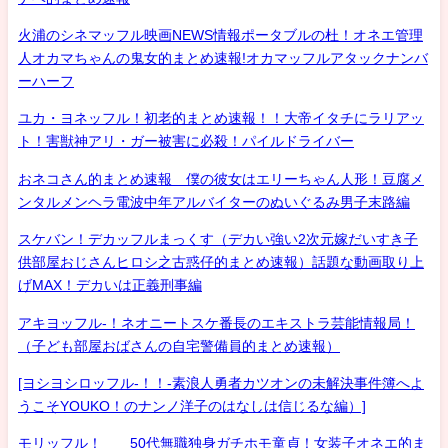
火浦のシネマッフル映画NEWS情報ポータブルの杜！オネエ管理
人オカマちゃんの鬼女的まとめ速報!オカマッフルアタックナンバ
ーハーフ
ユカ・ヨネッフル！初老的まとめ速報！！大帝イタチにラリアッ
ト！害獣神アリ・ガー被害に必殺！パイルドライバー
おネコさん的まとめ速報 僕の彼女はエリーちゃん人形！豆腐メ
ンタルメンヘラ電波中年アルバイターのぬいぐるみ男子末路編
スケバン！デカッフルまっくす（デカい強い2次元嫁だいすき子
供部屋おじさんヒロシ之古惑仔的まとめ速報）話題な動画取り上
げMAX！デカいは正義刑事編
アキヨッフル-！ネオニートスケ番長のエキストラ芸能情報局！
（子ども部屋おばさんの自宅警備員的まとめ速報）
[ヨシヨシロッフル-！！-素浪人勇者カツオンの未解決事件簿へよ
うこそYOUKO！のナンノ洋子のはなしは信じるな編）]
モリッフル！ 50代無職独身ガチホモ童貞！女装子オネエ的ま