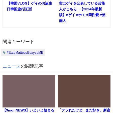
【韓国VLOG】ゲイのお誕生
実はゲイを公表している芸能
日韓国旅行🇰🇷
人がこちら...【2024年最新
版】#ゲイ #ホモ #同性愛 #芸
能人
関連キーワード
#EatsMatteosBdaysaMB
ニュース
の関連記事
【9monNEWS】いよいよ始まる
「フラれたけど...まだ好き」新宿