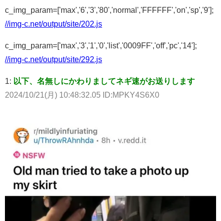
c_img_param=['max','6','3','80','normal','FFFFFF','on','sp','9'];
//img-c.net/output/site/202.js
c_img_param=['max','3','1','0','list','0009FF','off','pc','14'];
//img-c.net/output/site/292.js
1:
以下、名無しにかわりましてネギ速がお送りします
2024/10/21(月) 10:48:32.05 ID:MPKY4S6X0