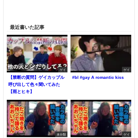
最近書いた記事
ゲイ
ゲイ
【禁断の質問】ゲイカップル
#bl #gay A romantic kiss
呼び出して色々聞いてみた
【雨とヒキ】
未分類
ゲイ