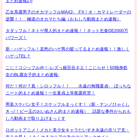
まとめ速報Z)]
乙女系腐男子のオカマッフルMAX2- FX！オ・カマトレーダーの
逆襲！！ 極道のオカマたち編（おもしろ動画まとめ速報）
タダッフル！ネトゲ廃人的まとめ速報！！ネット乞食DE2000万
パワーズ！
新・ハゲッフル！哀愁のハゲ男の髪ってるまとめ速報！！激しく
ハゲっTEL？
こじ！コジッフル@！-レズっ娘百合ネエ！こじらせ！50独身処
女のBL腐女子的まとめ速報-
何だ！何が？真・シロッフル！！ 永遠の無職童貞- ぼっちな
ニート的まとめ速報！一生童貞上等夜露死苦！
男装スケバン女子！スケッフルまっくす！（新・ナンノひゃくし
きっ!！ビー玉のおいぬさん的まとめ速報） 話題な事件からおも
しろ動画まで取り上げまっくす
ロボットアニメ！メカと美少女キャラだいすき永遠の非リア充・
非モテ星人 ！あらゆるマニアの為のマニアックサイト