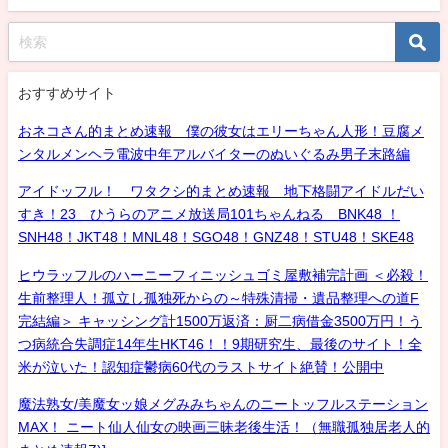
おすすめサイト
おネコさん的まとめ速報 僕の彼女はエリーちゃん人形！豆腐メ
ンタルメンヘラ電波中年アルバイターのぬいぐるみ男子末路編
アイドッフル！ ワタクシ的まとめ速報 地下格闘アイドルだい
すき！23 ひうらのアニメ放送局101ちゃんねる BNK48 ！
SNH48！JKT48！MNL48！SGO48！GNZ48！STU48！SKE48
ヒウラッフルのハーニーフィニッシュゴミ屋敷補完計画 ＜必殺！
生前整理人！孤立し孤独死からの～特殊清掃・遺品整理への道F
完結編＞ キャッシング計1500万返済：厨二病借金3500万円！う
つ病統合失調症14年生HKT46！！9期研究生、最後のサイト！全
米が泣いた！認知症鬱病60代のラストサイト絶賛！公開中
魔法熟女/美魔女ッ娘メグみみちゃんのニートッフルステーション
MAX！ ニート仙人仙女の映画三昧老後生活！（無職孤独居老人的