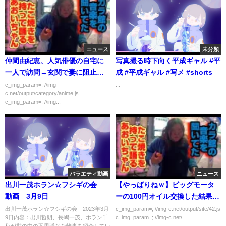
ニュース
未分類
仲間由紀恵、人気俳優の自宅に
写真撮る時下向く平成ギャル #平
一人で訪問→玄関で妻に阻止さ
成 #平成ギャル #写メ #shorts
れる
c_img_param=; //img-
...
c.net/output/category/anime.js
c_img_param=; //img...
バラエティ動画
ニュース
出川一茂ホラン☆フシギの会
【やっぱりねｗ】ビッグモータ
動画 3月9日
ーの100円オイル交換した結果ｗ
ｗｗｗｗ
出川一茂ホラン☆フシギの会 2023年3月
c_img_param=; //img-c.net/output/site/42.js
9日内容：出川哲朗、長嶋一茂、ホラン千
c_img_param=; //img-c.net/...