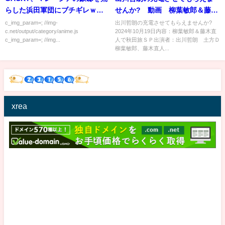
らした浜田軍団にブチギレｗｗ
せんか? 動画 柳葉敏郎＆藤木
ｗｗｗ
直人で秋田旅ＳＰ 10月19日
c_img_param=; //img-
出川哲朗の充電させてもらえませんか?
c.net/output/category/anime.js
2024年10月19日内容：柳葉敏郎＆藤木直
c_img_param=; //img...
人で秋田旅ＳＰ出演者：出川哲朗 土方Ｄ
柳葉敏郎、藤木直人...
xrea