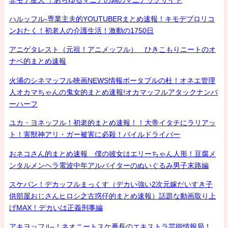
ハルッフル-専業主夫的YOUTUBERまとめ速報！キモデブロリコ
ンおたく！初老人の介護生活！激動の1750日
アニゲタレスト（元祖！アニメッフル） ひきこもりニートのオ
ナベ的まとめ速報
火浦のシネマッフル映画NEWS情報ポータブルの杜！オネエ管理
人オカマちゃんの鬼女的まとめ速報!オカマッフルアタックナンバ
ーハーフ
ユカ・ヨネッフル！初老的まとめ速報！！大帝イタチにラリアッ
ト！害獣神アリ・ガー被害に必殺！パイルドライバー
おネコさん的まとめ速報 僕の彼女はエリーちゃん人形！豆腐メ
ンタルメンヘラ電波中年アルバイターのぬいぐるみ男子末路編
スケバン！デカッフルまっくす（デカい強い2次元嫁だいすき子
供部屋おじさんヒロシ之古惑仔的まとめ速報）話題な動画取り上
げMAX！デカいは正義刑事編
アキヨッフル-！ネオニートスケ番長のエキストラ芸能情報局！