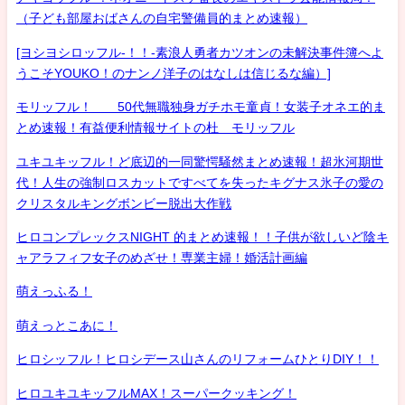
（子ども部屋おばさんの自宅警備員的まとめ速報）
[ヨシヨシロッフル-！！-素浪人勇者カツオンの未解決事件簿へよ
うこそYOUKO！のナンノ洋子のはなしは信じるな編）]
モリッフル！ 50代無職独身ガチホモ童貞！女装子オネエ的ま
とめ速報！有益便利情報サイトの杜 モリッフル
ユキユキッフル！ど底辺的一同驚愕騒然まとめ速報！超氷河期世
代！人生の強制ロスカットですべてを失ったキグナス氷子の愛の
クリスタルキングボンビー脱出大作戦
ヒロコンプレックスNIGHT 的まとめ速報！！子供が欲しいど陰キ
ャアラフィフ女子のめざせ！専業主婦！婚活計画編
萌えっふる！
萌えっとこあに！
ヒロシッフル！ヒロシデース山さんのリフォームひとりDIY！！
ヒロユキユキッフルMAX！スーパークッキング！