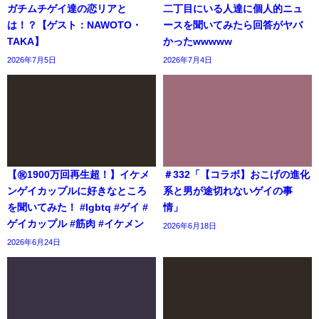
ガチムチゲイ達の恋リアと
二丁目にいる人達に個人的ニュ
は！？【ゲスト：NAWOTO・
ースを聞いてみたら回答がヤバ
TAKA】
かったwwwww
2026年7月5日
2026年7月4日
【㊗️1900万回再生超！】イケメ
＃332「【コラボ】おこげの進化
ンゲイカップルに好きなところ
系と男が途切れないゲイの事
を聞いてみた！ #lgbtq #ゲイ #
情」
ゲイカップル #筋肉 #イケメン
2026年6月18日
2026年6月24日