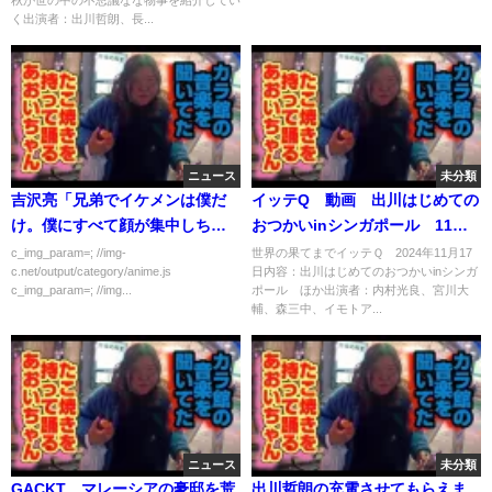
秋が世の中の不思議なな物事を紹介してい
く出演者：出川哲朗、長...
ニュース
未分類
吉沢亮「兄弟でイケメンは僕だ
イッテQ 動画 出川はじめての
け。僕にすべて顔が集中しちゃ
おつかいinシンガポール 11月
って」
17日
c_img_param=; //img-
世界の果てまでイッテＱ 2024年11月17
c.net/output/category/anime.js
日内容：出川はじめてのおつかいinシンガ
c_img_param=; //img...
ポール ほか出演者：内村光良、宮川大
輔、森三中、イモトア...
ニュース
未分類
GACKT、マレーシアの豪邸を荒
出川哲朗の充電させてもらえま