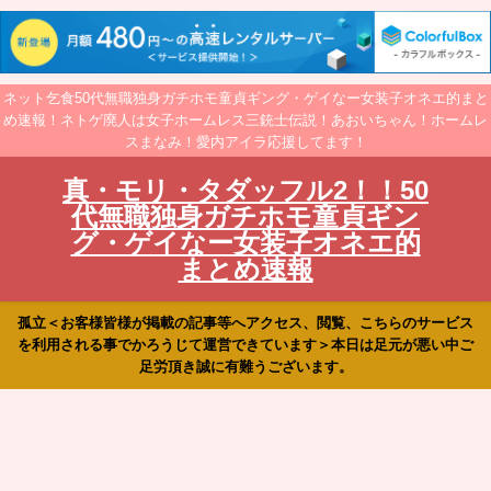
ネット乞食50代無職独身ガチホモ童貞ギング・ゲイなー女装子オネエ的まと
め速報！ネトゲ廃人は女子ホームレス三銃士伝説！あおいちゃん！ホームレ
スまなみ！愛内アイラ応援してます！
真・モリ・タダッフル2！！50
代無職独身ガチホモ童貞ギン
グ・ゲイなー女装子オネエ的
まとめ速報
孤立＜お客様皆様が掲載の記事等へアクセス、閲覧、こちらのサービス
を利用される事でかろうじて運営できています＞本日は足元が悪い中ご
足労頂き誠に有難うございます。