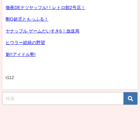
徹夜DEテツヤッフル!！レトロ館2号店！
剛Q超児ともっふる！
ヤナッフル ゲームだいすき6！放送局
ヒウラー総統の野望
魁!!アイドル塾!
t112