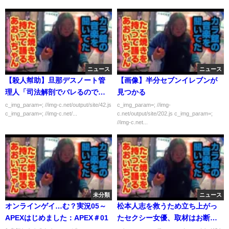
ニュース
ニュース
【殺人幇助】旦那デスノート管
【画像】半分セブンイレブンが
理人「司法解剖でバレるのでゆ
見つかる
っくりじっくり殺しましょ
c_img_param=; //img-c.net/output/site/42.js
c_img_param=; //img-
c_img_param=; //img-c.net/...
c.net/output/site/202.js c_img_param=;
う！」
//img-c.net...
未分類
ニュース
オンラインゲイ…む？実況05～
松本人志を救うため立ち上がっ
APEXはじめました：APEX＃01
たセクシー女優、取材はお断