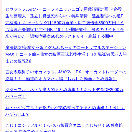
ヒウラッフルのハーニーフィニッシュゴミ屋敷補完計画 ＜必殺！
生前整理人！孤立し孤独死からの～特殊清掃・遺品整理への道F
完結編＞ キャッシング計1500万返済：厨二病借金3500万円！う
つ病統合失調症14年生HKT46！！9期研究生、最後のサイト！全
米が泣いた！認知症鬱病60代のラストサイト絶賛！公開中
魔法熟女/美魔女ッ娘メグみみちゃんのニートッフルステーション
MAX！ ニート仙人仙女の映画三昧老後生活！（無職孤独居老人的
まとめ速報Z)]
乙女系腐男子のオカマッフルMAX2- FX！オ・カマトレーダーの
逆襲！！ 極道のオカマたち編（おもしろ動画まとめ速報）
タダッフル！ネトゲ廃人的まとめ速報！！ネット乞食DE2000万
パワーズ！
新・ハゲッフル！哀愁のハゲ男の髪ってるまとめ速報！！激しく
ハゲっTEL？
こじ！コジッフル@！-レズっ娘百合ネエ！こじらせ！50独身処