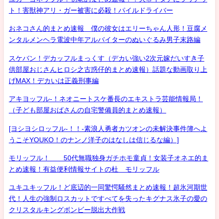
ト！害獣神アリ・ガー被害に必殺！パイルドライバー
おネコさん的まとめ速報 僕の彼女はエリーちゃん人形！豆腐メ
ンタルメンヘラ電波中年アルバイターのぬいぐるみ男子末路編
スケバン！デカッフルまっくす（デカい強い2次元嫁だいすき子
供部屋おじさんヒロシ之古惑仔的まとめ速報）話題な動画取り上
げMAX！デカいは正義刑事編
アキヨッフル-！ネオニートスケ番長のエキストラ芸能情報局！
（子ども部屋おばさんの自宅警備員的まとめ速報）
[ヨシヨシロッフル-！！-素浪人勇者カツオンの未解決事件簿へよ
うこそYOUKO！のナンノ洋子のはなしは信じるな編）]
モリッフル！ 50代無職独身ガチホモ童貞！女装子オネエ的ま
とめ速報！有益便利情報サイトの杜 モリッフル
ユキユキッフル！ど底辺的一同驚愕騒然まとめ速報！超氷河期世
代！人生の強制ロスカットですべてを失ったキグナス氷子の愛の
クリスタルキングボンビー脱出大作戦