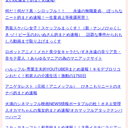
女のBL腐女子的まとめ速報-
何だ！何が？真・シロッフル！！ 永遠の無職童貞- ぼっちな
ニート的まとめ速報！一生童貞上等夜露死苦！
男装スケバン女子！スケッフルまっくす！（新・ナンノひゃくし
きっ!！ビー玉のおいぬさん的まとめ速報） 話題な事件からおも
しろ動画まで取り上げまっくす
ロボットアニメ！メカと美少女キャラだいすき永遠の非リア充・
非モテ星人 ！あらゆるマニアの為のマニアックサイト
ハルッフル-専業主夫的YOUTUBERまとめ速報！キモデブロリコ
ンおたく！初老人の介護生活！激動の1750日
アニゲタレスト（元祖！アニメッフル） ひきこもりニートのオ
ナベ的まとめ速報
火浦のシネマッフル映画NEWS情報ポータブルの杜！オネエ管理
人オカマちゃんの鬼女的まとめ速報!オカマッフルアタックナンバ
ーハーフ
ユカ・ヨネッフル！初老的まとめ速報！！大帝イタチにラリアッ