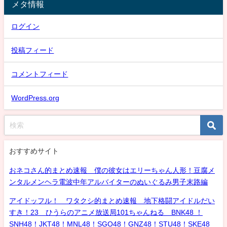
メタ情報
ログイン
投稿フィード
コメントフィード
WordPress.org
おすすめサイト
おネコさん的まとめ速報 僕の彼女はエリーちゃん人形！豆腐メ
ンタルメンヘラ電波中年アルバイターのぬいぐるみ男子末路編
アイドッフル！ ワタクシ的まとめ速報 地下格闘アイドルだい
すき！23 ひうらのアニメ放送局101ちゃんねる BNK48 ！
SNH48！JKT48！MNL48！SGO48！GNZ48！STU48！SKE48