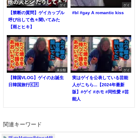
ゲイ
ゲイ
【禁断の質問】ゲイカップル
#bl #gay A romantic kiss
呼び出して色々聞いてみた
【雨とヒキ】
未分類
ゲイ
【韓国VLOG】ゲイのお誕生
実はゲイを公表している芸能
日韓国旅行🇰🇷
人がこちら...【2024年最新
版】#ゲイ #ホモ #同性愛 #芸
能人
関連キーワード
#EatsMatteosBdaysaMB