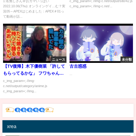
り！
1:名無しさん＠おカマいっぱい
c_img_param=; //img-c.net/output/site/42.js
2022.10.06(Thu) オンラインゲイ…む？実
c_img_param=; //img-c.net/...
況05～APEXはじめました：APEX＃01っ
て動画が話...
ニュース
未分類
【TV復帰】木下優樹菜 「許して
古古惑惑
もらってるかな」 フワちゃん
...
「そこは分かんないですけ
c_img_param=; //img-
c.net/output/category/anime.js
ど…」
c_img_param=; //img...
xrea