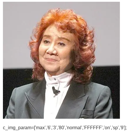
c_img_param=['max','6','3','80','normal','FFFFFF','on','sp','9'];