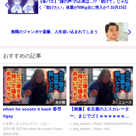
【金バエ】"謎の声"の正体は…!?「助けて」じゃな
く「助けたい」体重が50Kg台に突入か? 10月15日
無職のジャンポケ斎藤、人生追い込まれてしまう
おすすめの記事
未分類
ニュース
when he scoots it back 😩🍑
【画像】名古屋のエスカレータ
#gay
ー、まじでゴミｗｗｗｗｗｗｗ
ｗ
1:名無しさん＠おカマいっぱい
c_img_param=; //img-c.net/output/site/42.js
2024.08.20(Tue) when he scoots it back
c_img_param=; //img-c.net/...
😩&#x1f35...