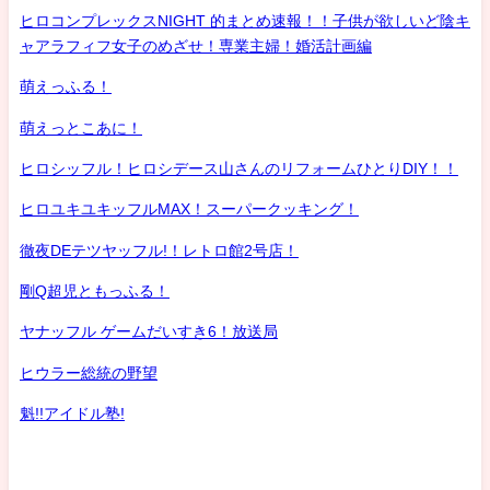
ヒロコンプレックスNIGHT 的まとめ速報！！子供が欲しいど陰キ
ャアラフィフ女子のめざせ！専業主婦！婚活計画編
萌えっふる！
萌えっとこあに！
ヒロシッフル！ヒロシデース山さんのリフォームひとりDIY！！
ヒロユキユキッフルMAX！スーパークッキング！
徹夜DEテツヤッフル!！レトロ館2号店！
剛Q超児ともっふる！
ヤナッフル ゲームだいすき6！放送局
ヒウラー総統の野望
魁!!アイドル塾!