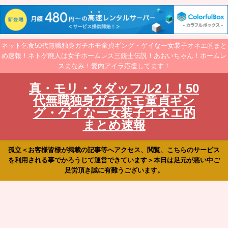
ネット乞食50代無職独身ガチホモ童貞ギング・ゲイなー女装子オネエ的まと
め速報！ネトゲ廃人は女子ホームレス三銃士伝説！あおいちゃん！ホームレ
スまなみ！愛内アイラ応援してます！
真・モリ・タダッフル2！！50
代無職独身ガチホモ童貞ギン
グ・ゲイなー女装子オネエ的
まとめ速報
孤立＜お客様皆様が掲載の記事等へアクセス、閲覧、こちらのサービス
を利用される事でかろうじて運営できています＞本日は足元が悪い中ご
足労頂き誠に有難うございます。