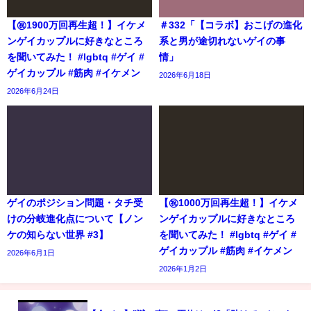
【㊗️1900万回再生超！】イケメ
＃332「【コラボ】おこげの進化
ンゲイカップルに好きなところ
系と男が途切れないゲイの事
を聞いてみた！ #lgbtq #ゲイ #
情」
ゲイカップル #筋肉 #イケメン
2026年6月18日
2026年6月24日
ゲイのポジション問題・タチ受
【㊗️1000万回再生超！】イケメ
けの分岐進化点について【ノン
ンゲイカップルに好きなところ
ケの知らない世界 #3】
を聞いてみた！ #lgbtq #ゲイ #
ゲイカップル #筋肉 #イケメン
2026年6月1日
2026年1月2日