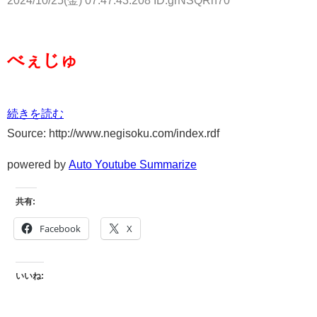
べぇじゅ
続きを読む
Source: http://www.negisoku.com/index.rdf
powered by
Auto Youtube Summarize
共有:
Facebook
X
いいね: