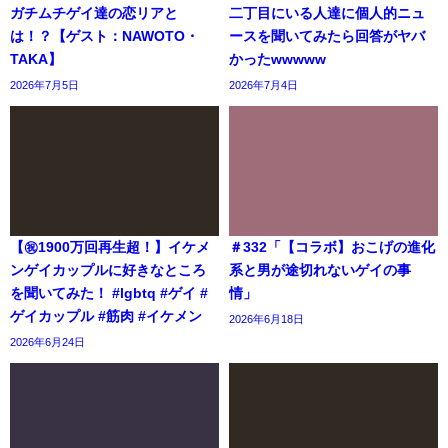
ガチムチゲイ達の恋リアと
二丁目にいる人達に個人的ニュ
は！？【ゲスト：NAWOTO・
ースを聞いてみたら回答がヤバ
TAKA】
かったwwwww
2026年7月5日
2026年7月4日
【㊗️1900万回再生超！】イケメ
＃332「【コラボ】おこげの進化
ンゲイカップルに好きなところ
系と男が途切れないゲイの事
を聞いてみた！ #lgbtq #ゲイ #
情」
ゲイカップル #筋肉 #イケメン
2026年6月18日
2026年6月24日