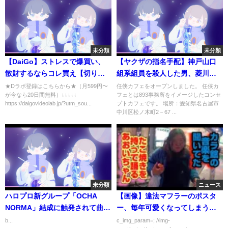
未分類
未分類
【DaiGo】ストレスで爆買い、
【ヤクザの指名手配】神戸山口
散財するならコレ買え【切り抜
組系組員を殺人した男、菱川龍
き】
己
★Dラボ登録はこちらから★（月599円〜
任侠カフェをオープンしました。 任侠カ
が今なら20日間無料）↓↓↓↓↓
フェとは893事務所をイメージしたコンセ
https://daigovideolab.jp/?utm_sou...
プトカフェです。 場所：愛知県名古屋市
中川区松ノ木町2－67 ...
未分類
ニュース
ハロプロ新グループ「OCHA
【画像】違法マフラーのポスタ
NORMA」結成に触発されて曲を
ー、毎年可愛くなってしまうｗ
つくってみた
ｗｗｗｗ
b...
c_img_param=; //img-