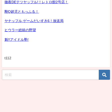
徹夜DEテツヤッフル!！レトロ館2号店！
剛Q超児ともっふる！
ヤナッフル ゲームだいすき6！放送局
ヒウラー総統の野望
魁!!アイドル塾!
t112