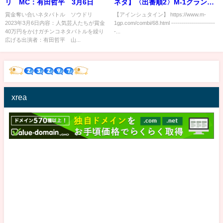
リ MC：有田哲平 3月6日
ネタ】〈出番順2〉M-1グランプ
リ2021
賞金奪い合いネタバトル ソウドリ
【アインシュタイン】 https://www.m-
2023年3月6日内容：人気芸人たちが賞金
1gp.com/combi/68.html ----------------------
40万円をかけガチンコネタバトルを繰り
-...
広げる出演者：有田哲平 山...
xrea