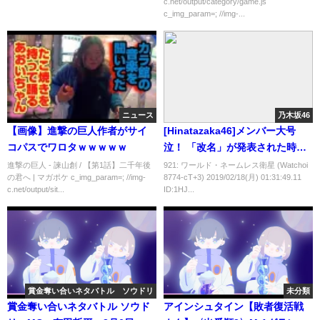
c.net/output/category/game.js
c_img_param=; //img-...
ニュース
乃木坂46
【画像】進撃の巨人作者がサイ
[Hinatazaka46]メンバー大号
コパスでワロタｗｗｗｗｗ
泣！ 「改名」が発表された時、
メンバー一同ビックリ！
進撃の巨人 - 諫山創 / 【第1話】二千年後
921: ワールド・ネームレス衛星 (Watchoi
の君へ | マガポケ c_img_param=; //img-
8774-cT+3) 2019/02/18(月) 01:31:49.11
c.net/output/sit...
ID:1HJ...
賞金奪い合いネタバトル ソウドリ
未分類
賞金奪い合いネタバトル ソウド
アインシュタイン【敗者復活戦