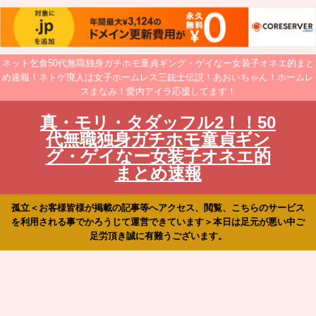
ネット乞食50代無職独身ガチホモ童貞ギング・ゲイなー女装子オネエ的まと
め速報！ネトゲ廃人は女子ホームレス三銃士伝説！あおいちゃん！ホームレ
スまなみ！愛内アイラ応援してます！
真・モリ・タダッフル2！！50
代無職独身ガチホモ童貞ギン
グ・ゲイなー女装子オネエ的
まとめ速報
孤立＜お客様皆様が掲載の記事等へアクセス、閲覧、こちらのサービス
を利用される事でかろうじて運営できています＞本日は足元が悪い中ご
足労頂き誠に有難うございます。