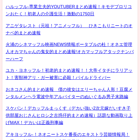
ハルッフル-専業主夫的YOUTUBERまとめ速報！キモデブロリコ
ンおたく！初老人の介護生活！激動の1750日
アニゲタレスト（元祖！アニメッフル） ひきこもりニートのオ
ナベ的まとめ速報
火浦のシネマッフル映画NEWS情報ポータブルの杜！オネエ管理
人オカマちゃんの鬼女的まとめ速報!オカマッフルアタックナンバ
ーハーフ
ユカ・ヨネッフル！初老的まとめ速報！！大帝イタチにラリアッ
ト！害獣神アリ・ガー被害に必殺！パイルドライバー
おネコさん的まとめ速報 僕の彼女はエリーちゃん人形！豆腐メ
ンタルメンヘラ電波中年アルバイターのぬいぐるみ男子末路編
スケバン！デカッフルまっくす（デカい強い2次元嫁だいすき子
供部屋おじさんヒロシ之古惑仔的まとめ速報）話題な動画取り上
げMAX！デカいは正義刑事編
アキヨッフル-！ネオニートスケ番長のエキストラ芸能情報局！