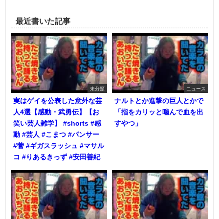
最近書いた記事
未分類
ニュース
実はゲイを公表した意外な芸
ナルトとか進撃の巨人とかで
人4選【感動・武勇伝】【お
「指をカリッと噛んで血を出
笑い芸人雑学】 #shorts #感
すやつ」
動 #芸人 #こまつ #パンサー
#菅 #ギガスラッシュ #マサル
コ #りあるきっず #安田善紀