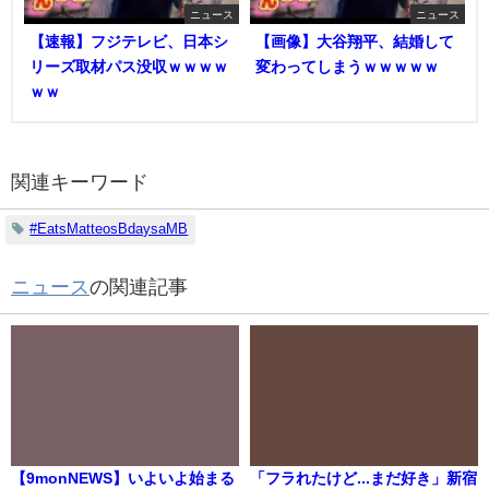
ニュース
ニュース
【速報】フジテレビ、日本シ
【画像】大谷翔平、結婚して
リーズ取材パス没収ｗｗｗｗ
変わってしまうｗｗｗｗｗ
ｗｗ
関連キーワード
#EatsMatteosBdaysaMB
ニュース
の関連記事
【9monNEWS】いよいよ始まる
「フラれたけど...まだ好き」新宿