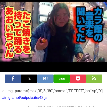
LINE
c_img_param=['max','6','3','80','normal','FFFFFF','on','sp','9'];
//img-c.net/output/site/42.js