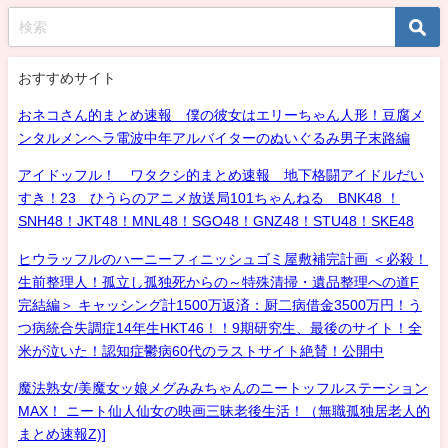
おすすめサイト
おネコさん的まとめ速報 僕の彼女はエリーちゃん人形！豆腐メ
ンタルメンヘラ電波中年アルバイターのぬいぐるみ男子末路編
アイドッフル！ ワタクシ的まとめ速報 地下格闘アイドルだい
すき！23 ひうらのアニメ放送局101ちゃんねる BNK48 ！
SNH48！JKT48！MNL48！SGO48！GNZ48！STU48！SKE48
ヒウラッフルのハーニーフィニッシュゴミ屋敷補完計画 ＜必殺！
生前整理人！孤立し孤独死からの～特殊清掃・遺品整理への道F
完結編＞ キャッシング計1500万返済：厨二病借金3500万円！う
つ病統合失調症14年生HKT46！！9期研究生、最後のサイト！全
米が泣いた！認知症鬱病60代のラストサイト絶賛！公開中
魔法熟女/美魔女ッ娘メグみみちゃんのニートッフルステーション
MAX！ ニート仙人仙女の映画三昧老後生活！（無職孤独居老人的
まとめ速報Z)]