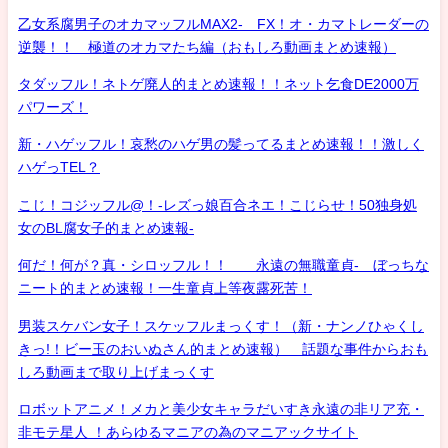
乙女系腐男子のオカマッフルMAX2- FX！オ・カマトレーダーの
逆襲！！ 極道のオカマたち編（おもしろ動画まとめ速報）
タダッフル！ネトゲ廃人的まとめ速報！！ネット乞食DE2000万
パワーズ！
新・ハゲッフル！哀愁のハゲ男の髪ってるまとめ速報！！激しく
ハゲっTEL？
こじ！コジッフル@！-レズっ娘百合ネエ！こじらせ！50独身処
女のBL腐女子的まとめ速報-
何だ！何が？真・シロッフル！！ 永遠の無職童貞- ぼっちな
ニート的まとめ速報！一生童貞上等夜露死苦！
男装スケバン女子！スケッフルまっくす！（新・ナンノひゃくし
きっ!！ビー玉のおいぬさん的まとめ速報） 話題な事件からおも
しろ動画まで取り上げまっくす
ロボットアニメ！メカと美少女キャラだいすき永遠の非リア充・
非モテ星人 ！あらゆるマニアの為のマニアックサイト