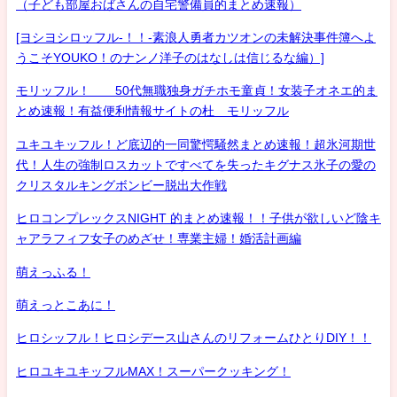
（子ども部屋おばさんの自宅警備員的まとめ速報）
[ヨシヨシロッフル-！！-素浪人勇者カツオンの未解決事件簿へよ
うこそYOUKO！のナンノ洋子のはなしは信じるな編）]
モリッフル！ 50代無職独身ガチホモ童貞！女装子オネエ的ま
とめ速報！有益便利情報サイトの杜 モリッフル
ユキユキッフル！ど底辺的一同驚愕騒然まとめ速報！超氷河期世
代！人生の強制ロスカットですべてを失ったキグナス氷子の愛の
クリスタルキングボンビー脱出大作戦
ヒロコンプレックスNIGHT 的まとめ速報！！子供が欲しいど陰キ
ャアラフィフ女子のめざせ！専業主婦！婚活計画編
萌えっふる！
萌えっとこあに！
ヒロシッフル！ヒロシデース山さんのリフォームひとりDIY！！
ヒロユキユキッフルMAX！スーパークッキング！