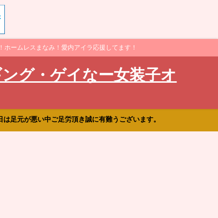
！ホームレスまなみ！愛内アイラ応援してます！
ギング・ゲイなー女装子オ
日は足元が悪い中ご足労頂き誠に有難うございます。