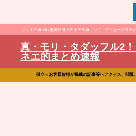
ネット乞食50代無職独身ガチホモ童貞ギング・ゲイなー女装子
真・モリ・タダッフル2！
ネエ的まとめ速報
孤立＜お客様皆様が掲載の記事等へアクセス、閲覧