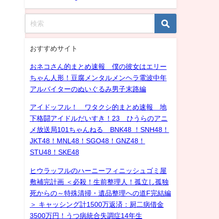
おすすめサイト
おネコさん的まとめ速報 僕の彼女はエリー
ちゃん人形！豆腐メンタルメンヘラ電波中年
アルバイターのぬいぐるみ男子末路編
アイドッフル！ ワタクシ的まとめ速報 地
下格闘アイドルだいすき！23 ひうらのアニ
メ放送局101ちゃんねる BNK48 ！SNH48！
JKT48！MNL48！SGO48！GNZ48！
STU48！SKE48
ヒウラッフルのハーニーフィニッシュゴミ屋
敷補完計画 ＜必殺！生前整理人！孤立し孤独
死からの～特殊清掃・遺品整理への道F完結編
＞ キャッシング計1500万返済：厨二病借金
3500万円！うつ病統合失調症14年生