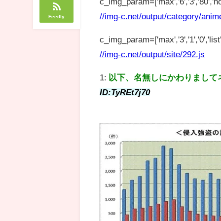
c_img_param=['max','6','3','80','no
//img-c.net/output/category/anim
Feedly
c_img_param=['max','3','1','0','list',
//img-c.net/output/site/292.js
1:
以下、名無しにかわりまして
ID:TyREt7j70