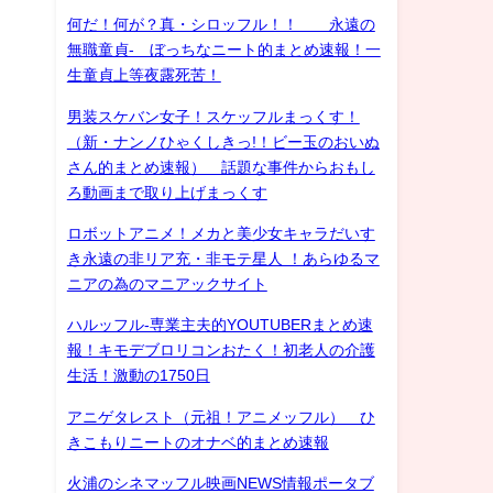
何だ！何が？真・シロッフル！！ 永遠の
無職童貞- ぼっちなニート的まとめ速報！一
生童貞上等夜露死苦！
男装スケバン女子！スケッフルまっくす！
（新・ナンノひゃくしきっ!！ビー玉のおいぬ
さん的まとめ速報） 話題な事件からおもし
ろ動画まで取り上げまっくす
ロボットアニメ！メカと美少女キャラだいす
き永遠の非リア充・非モテ星人 ！あらゆるマ
ニアの為のマニアックサイト
ハルッフル-専業主夫的YOUTUBERまとめ速
報！キモデブロリコンおたく！初老人の介護
生活！激動の1750日
アニゲタレスト（元祖！アニメッフル） ひ
きこもりニートのオナベ的まとめ速報
火浦のシネマッフル映画NEWS情報ポータブ