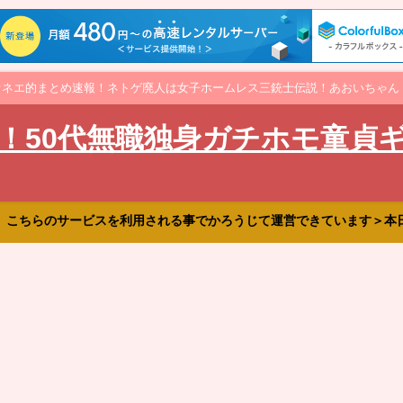
オネエ的まとめ速報！ネトゲ廃人は女子ホームレス三銃士伝説！あおいちゃん
！50代無職独身ガチホモ童貞
、こちらのサービスを利用される事でかろうじて運営できています＞本