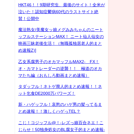
HKT46！！9期研究生、最後のサイト！全米が
泣いた！認知症鬱病60代のラストサイト絶
賛！公開中
魔法熟女/美魔女ッ娘メグみみちゃんのニート
ッフルステーションMAX！ ニート仙人仙女の
映画三昧老後生活！（無職孤独居老人的まと
め速報Z)]
乙女系腐男子のオカマッフルMAX2- FX！
オ・カマトレーダーの逆襲！！ 極道のオカ
マたち編（おもしろ動画まとめ速報）
タダッフル！ネトゲ廃人的まとめ速報！！ネ
ット乞食DE2000万パワーズ！
新・ハゲッフル！哀愁のハゲ男の髪ってるま
とめ速報！！激しくハゲっTEL？
こじ！コジッフル@！-レズっ娘百合ネエ！こ
じらせ！50独身処女のBL腐女子的まとめ速報-