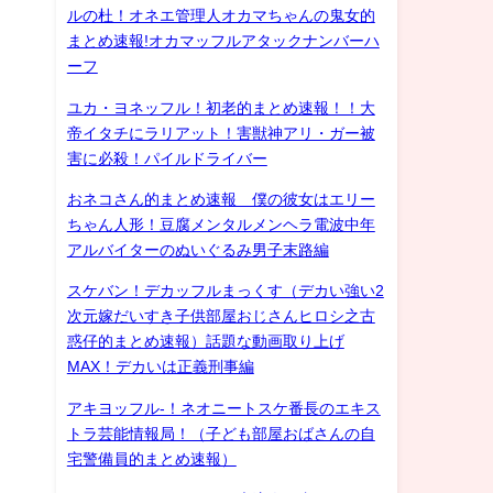
ルの杜！オネエ管理人オカマちゃんの鬼女的
まとめ速報!オカマッフルアタックナンバーハ
ーフ
ユカ・ヨネッフル！初老的まとめ速報！！大
帝イタチにラリアット！害獣神アリ・ガー被
害に必殺！パイルドライバー
おネコさん的まとめ速報 僕の彼女はエリー
ちゃん人形！豆腐メンタルメンヘラ電波中年
アルバイターのぬいぐるみ男子末路編
スケバン！デカッフルまっくす（デカい強い2
次元嫁だいすき子供部屋おじさんヒロシ之古
惑仔的まとめ速報）話題な動画取り上げ
MAX！デカいは正義刑事編
アキヨッフル-！ネオニートスケ番長のエキス
トラ芸能情報局！（子ども部屋おばさんの自
宅警備員的まとめ速報）