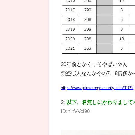
20年前とかくっそやばいやん
強盗◯人なんか今の7、8倍多か
https://www.jalose.org/security_info/9109/
2:
以下、名無しにかわりまして
ID:nlhVVoi90