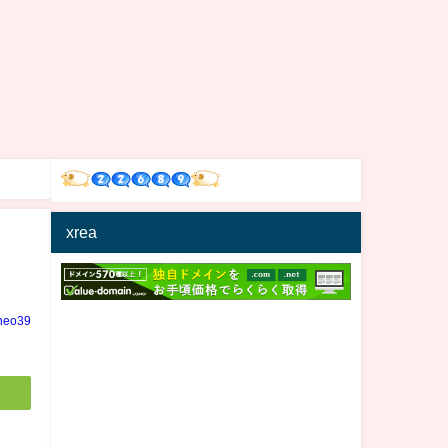
xrea
neo39