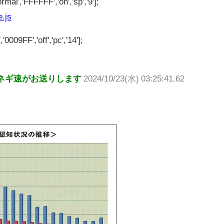
rmal','FFFFFF','on','sp','9'];
e.js
'0009FF','off','pc','14'];
ネギ速がお送りします
2024/10/23(水) 03:25:41.62