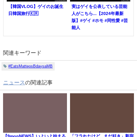
【韓国VLOG】ゲイのお誕生
実はゲイを公表している芸能
日韓国旅行🇰🇷
人がこちら...【2024年最新
版】#ゲイ #ホモ #同性愛 #芸
能人
関連キーワード
#EatsMatteosBdaysaMB
ニュース
の関連記事
【9monNEWS】いよいよ始まる
「フラれたけど...まだ好き」新宿