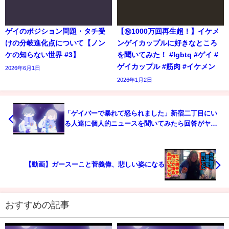
ゲイのポジション問題・タチ受
【㊗️1000万回再生超！】イケメ
けの分岐進化点について【ノン
ンゲイカップルに好きなところ
ケの知らない世界 #3】
を聞いてみた！ #lgbtq #ゲイ #
ゲイカップル #筋肉 #イケメン
2026年6月1日
2026年1月2日
「ゲイバーで暴れて怒られました」新宿二丁目にい
る人達に個人的ニュースを聞いてみたら回答がヤバ
かったwwwww
【動画】ガースーこと菅義偉、悲しい姿になる
おすすめの記事