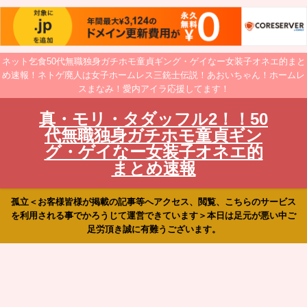
ネット乞食50代無職独身ガチホモ童貞ギング・ゲイなー女装子オネエ的まと
め速報！ネトゲ廃人は女子ホームレス三銃士伝説！あおいちゃん！ホームレ
スまなみ！愛内アイラ応援してます！
真・モリ・タダッフル2！！50
代無職独身ガチホモ童貞ギン
グ・ゲイなー女装子オネエ的
まとめ速報
孤立＜お客様皆様が掲載の記事等へアクセス、閲覧、こちらのサービス
を利用される事でかろうじて運営できています＞本日は足元が悪い中ご
足労頂き誠に有難うございます。