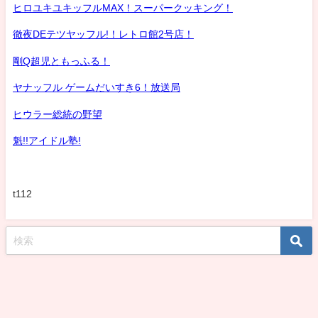
ヒロユキユキッフルMAX！スーパークッキング！
徹夜DEテツヤッフル!！レトロ館2号店！
剛Q超児ともっふる！
ヤナッフル ゲームだいすき6！放送局
ヒウラー総統の野望
魁!!アイドル塾!
t112