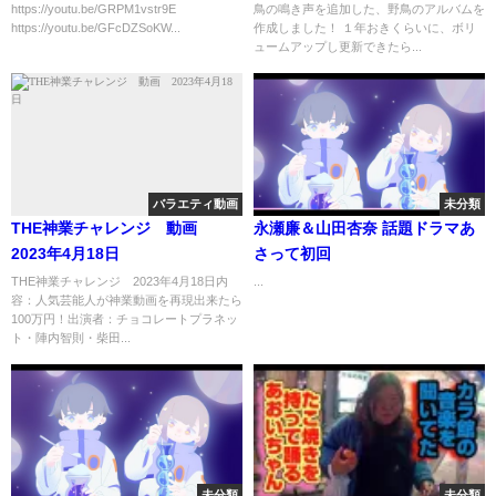
https://youtu.be/GRPM1vstr9E
鳥の鳴き声を追加した、野鳥のアルバムを
https://youtu.be/GFcDZSoKW...
作成しました！ １年おきくらいに、ボリ
ュームアップし更新できたら...
バラエティ動画
未分類
THE神業チャレンジ 動画
永瀬廉＆山田杏奈 話題ドラマあ
2023年4月18日
さって初回
THE神業チャレンジ 2023年4月18日内
...
容：人気芸能人が神業動画を再現出来たら
100万円！出演者：チョコレートプラネッ
ト・陣内智則・柴田...
未分類
未分類