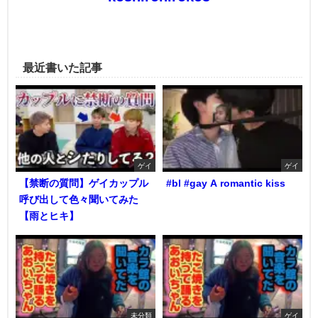
最近書いた記事
ゲイ
ゲイ
【禁断の質問】ゲイカップル
#bl #gay A romantic kiss
呼び出して色々聞いてみた
【雨とヒキ】
未分類
ゲイ