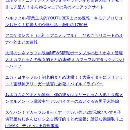
ロボットアニメ！メカと美少女キャラだいすき永遠の非リア充・
非モテ星人 ！あらゆるマニアの為のマニアックサイト
ハルッフル-専業主夫的YOUTUBERまとめ速報！キモデブロリコ
ンおたく！初老人の介護生活！激動の1750日
アニゲタレスト（元祖！アニメッフル） ひきこもりニートのオ
ナベ的まとめ速報
火浦のシネマッフル映画NEWS情報ポータブルの杜！オネエ管理
人オカマちゃんの鬼女的まとめ速報!オカマッフルアタックナンバ
ーハーフ
ユカ・ヨネッフル！初老的まとめ速報！！大帝イタチにラリアッ
ト！害獣神アリ・ガー被害に必殺！パイルドライバー
おネコさん的まとめ速報 僕の彼女はエリーちゃん人形！豆腐メ
ンタルメンヘラ電波中年アルバイターのぬいぐるみ男子末路編
スケバン！デカッフルまっくす（デカい強い2次元嫁だいすき子
供部屋おじさんヒロシ之古惑仔的まとめ速報）話題な動画取り上
げMAX！デカいは正義刑事編