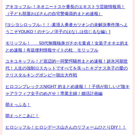
アキヨッフル-！ネオニートスケ番長のエキストラ芸能情報局！
（子ども部屋おばさんの自宅警備員的まとめ速報）
[ヨシヨシロッフル-！！-素浪人勇者カツオンの未解決事件簿へよ
うこそYOUKO！のナンノ洋子のはなしは信じるな編）]
モリッフル！ 50代無職独身ガチホモ童貞！女装子オネエ的ま
とめ速報！有益便利情報サイトの杜 モリッフル
ユキユキッフル！ど底辺的一同驚愕騒然まとめ速報！超氷河期世
代！人生の強制ロスカットですべてを失ったキグナス氷子の愛の
クリスタルキングボンビー脱出大作戦
ヒロコンプレックスNIGHT 的まとめ速報！！子供が欲しいど陰キ
ャアラフィフ女子のめざせ！専業主婦！婚活計画編
萌えっふる！
萌えっとこあに！
ヒロシッフル！ヒロシデース山さんのリフォームひとりDIY！！