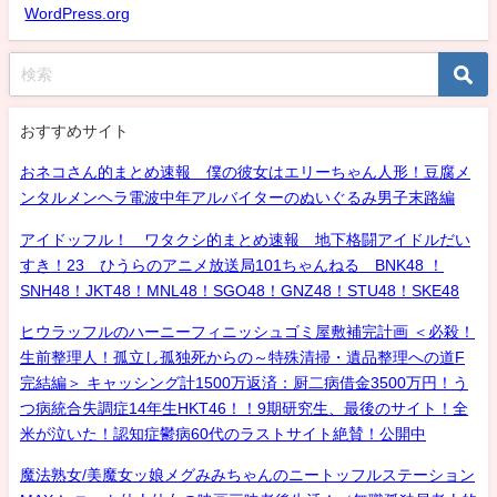
WordPress.org
おすすめサイト
おネコさん的まとめ速報 僕の彼女はエリーちゃん人形！豆腐メ
ンタルメンヘラ電波中年アルバイターのぬいぐるみ男子末路編
アイドッフル！ ワタクシ的まとめ速報 地下格闘アイドルだい
すき！23 ひうらのアニメ放送局101ちゃんねる BNK48 ！
SNH48！JKT48！MNL48！SGO48！GNZ48！STU48！SKE48
ヒウラッフルのハーニーフィニッシュゴミ屋敷補完計画 ＜必殺！
生前整理人！孤立し孤独死からの～特殊清掃・遺品整理への道F
完結編＞ キャッシング計1500万返済：厨二病借金3500万円！う
つ病統合失調症14年生HKT46！！9期研究生、最後のサイト！全
米が泣いた！認知症鬱病60代のラストサイト絶賛！公開中
魔法熟女/美魔女ッ娘メグみみちゃんのニートッフルステーション