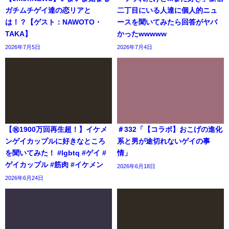
ガチムチゲイ達の恋リアと
二丁目にいる人達に個人的ニュ
は！？【ゲスト：NAWOTO・
ースを聞いてみたら回答がヤバ
TAKA】
かったwwwww
2026年7月5日
2026年7月4日
【㊗️1900万回再生超！】イケメ
＃332「【コラボ】おこげの進化
ンゲイカップルに好きなところ
系と男が途切れないゲイの事
を聞いてみた！ #lgbtq #ゲイ #
情」
ゲイカップル #筋肉 #イケメン
2026年6月18日
2026年6月24日