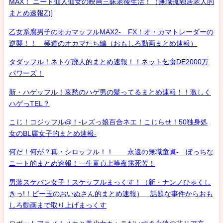
MAX！ ニート仙人仙女の映画三昧老後生活！（無職孤独居老人的
まとめ速報Z)]
乙女系腐男子のオカマッフルMAX2- FX！オ・カマトレーダーの
逆襲！！ 極道のオカマたち編（おもしろ動画まとめ速報）
タダッフル！ネトゲ廃人的まとめ速報！！ネット乞食DE2000万
パワーズ！
新・ハゲッフル！哀愁のハゲ男の髪ってるまとめ速報！！激しく
ハゲっTEL？
こじ！コジッフル@！-レズっ娘百合ネエ！こじらせ！50独身処
女のBL腐女子的まとめ速報-
何だ！何が？真・シロッフル！！ 永遠の無職童貞- ぼっちな
ニート的まとめ速報！一生童貞上等夜露死苦！
男装スケバン女子！スケッフルまっくす！（新・ナンノひゃくし
きっ!！ビー玉のおいぬさん的まとめ速報） 話題な事件からおも
しろ動画まで取り上げまっくす