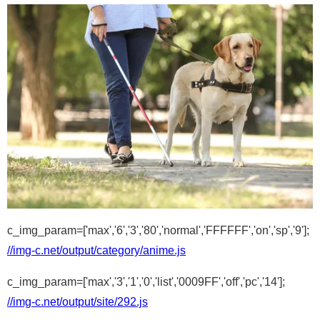
c_img_param=['max','6','3','80','normal','FFFFFF','on','sp','9'];
//img-c.net/output/category/anime.js
c_img_param=['max','3','1','0','list','0009FF','off','pc','14'];
//img-c.net/output/site/292.js