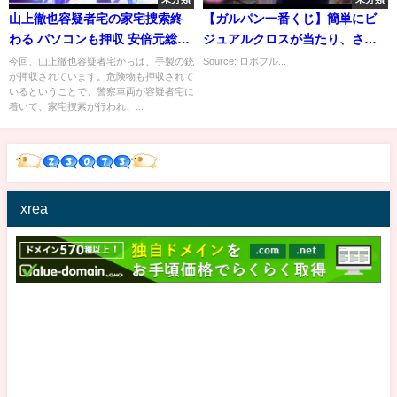
山上徹也容疑者宅の家宅捜索終
【ガルパン一番くじ】簡単にビ
わる パソコンも押収 安倍元総理
ジュアルクロスが当たり、さら
銃撃事件｜TBS NEWS DIG
には妹もできちゃうとんでもな
今回、山上徹也容疑者宅からは、手製の銃
Source: ロボフル...
が押収されています。危険物も押収されて
いクジだった。
いるということで、警察車両が容疑者宅に
着いて、家宅捜索が行われ、...
xrea