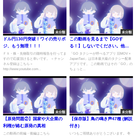
未分類
未分類
ドル円130円突破！ワイの売りポ
この動画を見るまで【GOす
ジ、もう無理！！！
る！】しないでください。他人
にタクシーを乗られた時どうす
ＦＸ・株・先物取引の随時報告を行ってま
「GO タクシーが呼べるアプリ 旧MOV ×
すので応援頂けると幸いです。 ＜チャン
JapanTaxi」は日本最大級のタクシー配車
る？タクシー配車アプリ【GO】
ネル登録はこちら＞
アプリです。 この動画ではその「GO」の
の日本一詳しい使い方・第二
http://www.youtube.com...
ちょっと...
弾。現金やクレジットカードも
出さずに決済！
未分類
未分類
【原発問題②】国家や大企業の
【保存版】鳥の鳴き声47種 (解説
利権が絡む原発の真相
付き)
この動画の前編・後編はこちら
いつもご視聴ありがとうございます。 冬